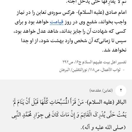
ثُمَّ لَا یُفَارِقُهَا حَتَّی یَدْخُلَ الْجَنَّهًَْ.
امام صادق (علیه السلام)-
هرکس سوره‌ی تغابن را در نماز
واجب بخواند، شفیع وی در روز
قیامت
خواهد بود و برای
کسی که شهادت آن را جایز بداند، شاهد عدل خواهد بود،
سپس تا زمانی‌که آن شخص وارد بهشت شود، از او جدا
نخواهد شد.
تفسیر اهل بیت علیهم السلام ج۱۶، ص۲۹۲
ثواب الأعمال، ص۱۱۸/ نورالثقلین/ البرهان
۲
(تغابن/ مقدمه)
مَنْ قَرَأَ الْمُسَبِّحَاتِ کُلَّهَا قَبْلَ أَنْ یَنَامَ لَمْ
الباقر (علیه السلام)-
یَمُتْ حَتَّی یُدْرِکَ الْقَائِمَ وَ إِنْ مَاتَ کَانَ فِی جِوَارِ مُحَمَّدٍ النَّبِی
(صلی الله علیه و آله).