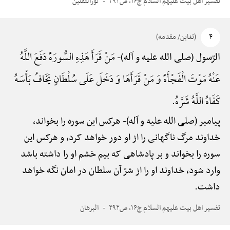
تفسیر اهل بیت علیهم السلام ج۱۶، ص۲۹۲
نورالثقلین
۴
(تغابن/ مقدمه)
مَنْ قَرَأَ هَذِهِ السُّورَهًَْ دَفَعَ اللَّهُ
الرّسول (صلی الله علیه و آله)-
عَنْهُ مَوْتَ الْفَجْأَهًْ وَ مَنْ قَرَأَهَا وَ دَخَلَ عَلَی سُلْطَانٍ یَخَافُ بَأْسَهُ
کَفَاهُ اللَّهُ شَرَّهُ.
پیامبر (صلی الله علیه و آله)-
هرکس این سوره را بخواند،
خداوند مرگ ناگهانی را از او دور خواهد کرد، و هرکس این
سوره را بخواند و بر پادشاهی که بیم خشم او را داشته باشد
وارد شود، خداوند او را از شرّ آن سلطان در امان نگه خواهد
داشت.
تفسیر اهل بیت علیهم السلام ج۱۶، ص۲۹۲
البرهان