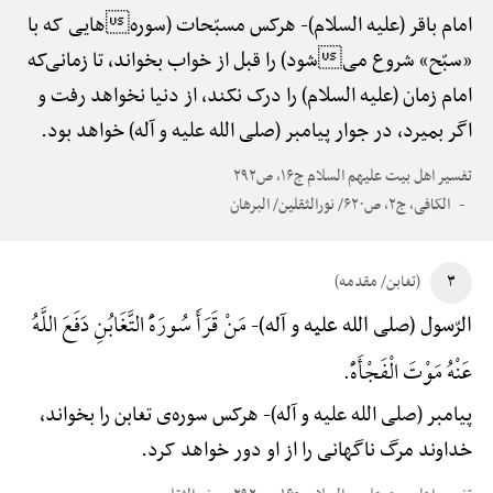
امام باقر (علیه السلام)-
هرکس مسبّحات (سورههایی که با
«سبّح» شروع میشود) را قبل از خواب بخواند، تا زمانی‌که
امام زمان (علیه السلام) را درک نکند، از دنیا نخواهد رفت و
اگر بمیرد، در جوار پیامبر (صلی الله علیه و آله) خواهد بود.
تفسیر اهل بیت علیهم السلام ج۱۶، ص۲۹۲
الکافی، ج۲، ص۶۲۰/ نورالثقلین/ البرهان
۳
(تغابن/ مقدمه)
مَنْ قَرَأَ سُورَهًَْ التَّغَابُنِ دَفَعَ اللَّهُ
الرّسول (صلی الله علیه و آله)-
عَنْهُ مَوْتَ الْفَجْأَهًْ.
پیامبر (صلی الله علیه و آله)-
هرکس سوره‌ی تغابن را بخواند،
خداوند مرگ ناگهانی را از او دور خواهد کرد.