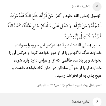
۵
(تغابن/ مقدمه)
مَنْ قَرَأَهَا دَفَعَ اللَّهُ عَنْهُ مَوْتَ
الرّسول (صلی الله علیه و آله)-
الْفَجْأَهًْ وَ مَنْ قَرَأَهَا وَ دَخَلَ عَلَی سُلْطَانٍ جَابِرٍ یَخَافُهُ، کَفَاهُ اللَّهُ
شَرَّهُ وَ لَمْ یَصِلْ إِلَیْهِ سُوءٌ.
پیامبر (صلی الله علیه و آله)-
هرکس این سوره را بخواند،
خداوند مرگ ناگهانی را از او دور خواهد کرد؛ و هرکس آن را
بخواند و بر پادشاه ظالمی که از او هراس دارد وارد شود،
خداوند او را از شرّ آن سلطان در امان نگاه خواهد داشت و
هیچ بدی به او نخواهد رسید.
تفسیر اهل بیت علیهم السلام ج۱۶، ص۲۹۲
البرهان
۶
(تغابن/ مقدمه)