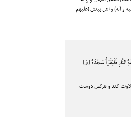
 و آله) و اهل بیتش (علیهم
ًِ النَّارِ فَلْیَقْرَأْ سَجْدَهًَْ {وَ}
 تلاوت کند و هرکس دوست