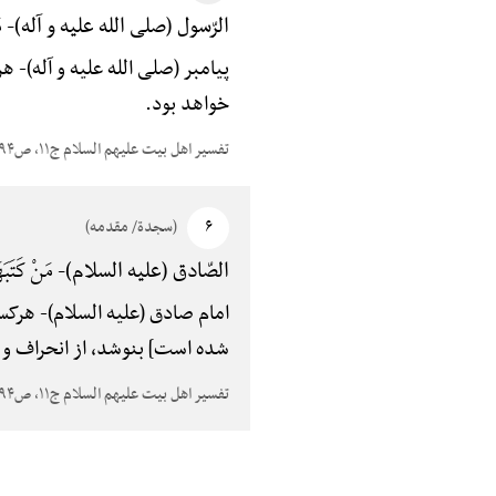
مَ
الرّسول (صلی الله علیه و آله)-
پیامبر (صلی الله علیه و آله)-
هرک
خواهد بود.
تفسیر اهل بیت علیهم السلام ج۱۱، ص۵۹۴
۶
(سجدة/ مقدمه)
مَنْ کَتَبَهَ
الصّادق (علیه السلام)-
امام صادق (علیه السلام)-
هرکس آ
شده است] بنوشد، از انحراف و [
تفسیر اهل بیت علیهم السلام ج۱۱، ص۵۹۴