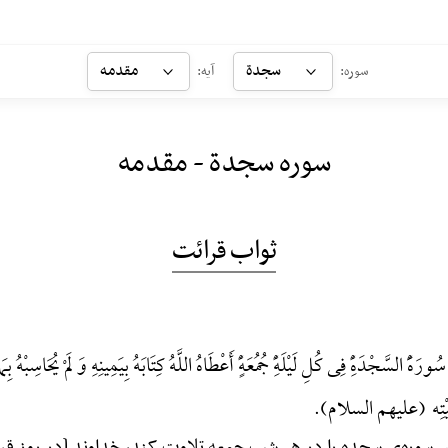
سجدة
مقدمه
سوره:
آیه:
سوره سجدة - مقدمه
ثواب قرائت
ورَهًَْ السَّجْدَهًِْ فِی کُلِ لَیْلَهًِْ جُمُعَهًٍْ أَعْطَاهُ اللَّهُ کِتَابَهُ بِیَمِینِهِ وَ لَمْ یُحَاسِبْهُ ب
یْتِه (علیهم السلام).
سوره‌ی سجده را در هر شب جمعه تلاوت کند، خداوند [در روز قیامت