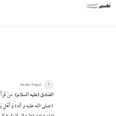
۱
(سجدة/ مقدمه)
مَنْ قَرَأَ سُ
الصّادق (علیه السلام)-
(صلی الله علیه و آله) وَ أَهْلِ بَ
امام صادق (علیه السلام)-
هرکس 