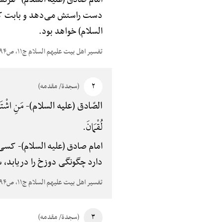
دست راستش می‌دهد و بابت کارها
السلام) خواهد بود.
تفسیر اهل بیت علیهم السلام ج۱۱، ص۵۹۴
۲
(سجدة/ مقدمه)
مَنِ اشْتَاقَ
الصّادق (علیه السلام)-
لُقْمَانَ.
امام صادق (علیه السلام)-
کسی ک
دارد چگونگی دوزخ را دریابد، س
تفسیر اهل بیت علیهم السلام ج۱۱، ص۵۹۴
۳
(سجدة/ مقدمه)