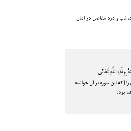
د، تب و درد مفاصل در امان
ُ بِإِذْنِ اللَّهِ تَعَالَی.
ا [که این سوره بر آن خوانده
د بود.