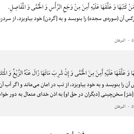
نْ کَتَبَهَا وَ عَلَّقَهَا عَلَیْهِ أَمِنَ مِنْ وَجَعِ الرَّأْسِ وَ الْحُمَّی وَ الْمَفَاصِلِ.
س آن (سوره‌ی سجده) را بنویسد و به [گردن] خود بیاویزد، از سردر
البرهان
ا وَ عَلَّقَهَا عَلَیْهِ أَمِنَ مِنَ الْحُمَّی وَ إِنْ شَرِبَ مَائَهَا زَالَ عَنْهُ الزَّیْغُ وَ الْمثلثهًْ
ن را بنویسد و به خود بیاویزد، از تب در امان می‌ماند و اگر آب آن ر
شرّ] سخن‌چینی [دیگران در حقّ او] به اذن خدای متعال به دور خواه
البرهان