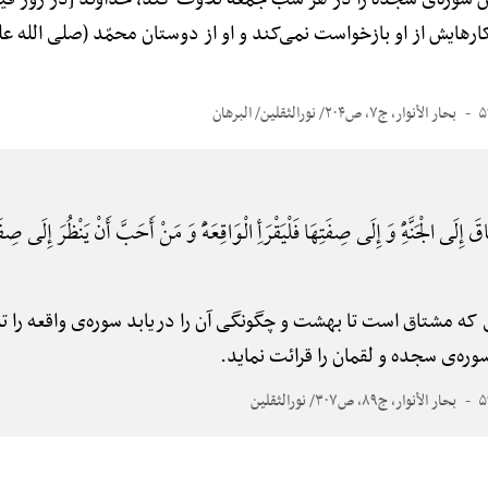
یش از او بازخواست نمی‌کند و او از دوستان محمّد (صلی الله علیه
بحار الأنوار، ج۷، ص۲۰۴/ نورالثقلین/ البرهان
 إِلَی الْجَنَّهًِْ وَ إِلَی صِفَتِهَا فَلْیَقْرَأِ الْوَاقِعَهًَْ وَ مَنْ أَحَبَّ أَنْ یَنْظُرَ إِلَی صِفَهْ
ه مشتاق است تا بهشت و چگونگی آن را دریابد سوره‌ی واقعه را
وره‌ی سجده و لقمان را قرائت نماید.
بحار الأنوار، ج۸۹، ص۳۰۷/ نورالثقلین