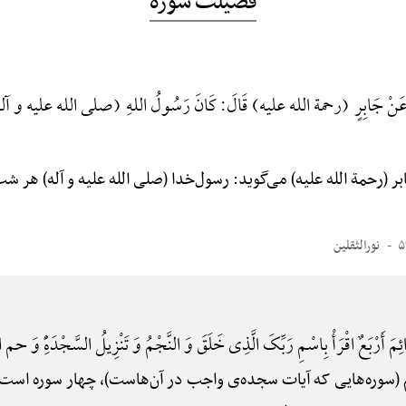
فضیلت سوره
نْ جَابِرٍ (رحمة الله علیه) قَالَ: کَانَ رَسُولُ اللهِ (صلی الله علیه و آله) لَا یَن
ر (رحمة الله علیه) می‌گوید: رسول‌خدا (صلی الله علیه و آله) هر 
نورالثقلین
ائِمَ أَرْبَعٌ اقْرَأْ بِاسْمِ رَبِّکَ الَّذِی خَلَقَ وَ النَّجْمُ وَ تَنْزِیلُ السَّجْدَهًِْ وَ حم ا
(سوره‌هایی که آیات سجده‌ی واجب در آن‌هاست)، چهار سوره است: سوره‌ی اق