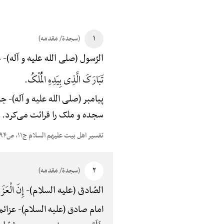
۱
(سجدة/ مقدمه)
عَ
الرّسول (صلی الله علیه و آله)-
تَبَارَکَ الَّذِی بِیَدِهِ الْمُلْکُ.
پیامبر (صلی الله علیه و آله)-
جاب
سجده و ملک را قرائت می‌کرد.
تفسیر اهل بیت علیهم السلام ج۱۱، ص۵۹۴
۲
(سجدة/ مقدمه)
إِنَ الْعَزَ
الصّادق (علیه السلام)-
امام صادق (علیه السلام)-
عزائم 