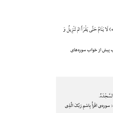
َامُ حَتَّی یَقْرَأَ الم تَنْزِیلُ وَ
شب پیش از خواب سوره‌های
لسَّجْدَهًْ.
ْرَأْ بِاسْمِ رَبِّکَ الَّذِی