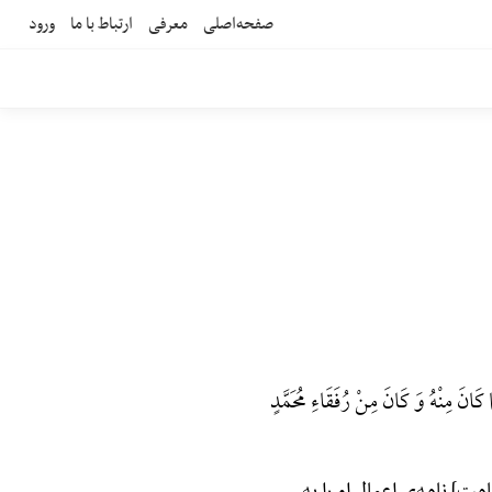
صفحه‌اصلی
معرفی
ارتباط با ما
ورود
ِمَا کَانَ مِنْهُ وَ کَانَ مِنْ رُفَقَاءِ مُحَمَّدٍ
] نامه‌ی اعمال او را به