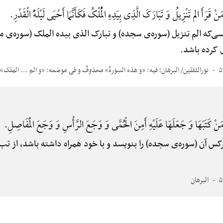
نْ قَرَأَ الم تَنْزِیلُ وَ تَبَارَکَ الَّذِی بِیَدِهِ الْمُلْکُ فَکَأَنَّمَا أَحْیَی لَیْلَهًَْ الْقَدْرِ.
‌که الم تنزیل (سوره‌ی سجده) و تبارک الذی بیده الملک (سوره‌ی مل
کرده باشد.
نورالثقلین/ البرهان؛ فیه: «و هذه السورهًْ» محذوفٌ و فی موضعه: «و الم ... الملک»
نْ کَتَبَهَا وَ جَعَلَهَا عَلَیْهِ أَمِنَ الْحُمَّی وَ وَجَعَ الرَّأْسِ وَ وَجَعَ الْمَفَاصِلِ.
س آن (سوره‌ی سجده) را بنویسد و با خود همراه داشته باشد، از ت
البرهان