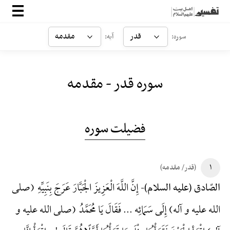
صفحه‌اصلی
قدر
مقدمه
سوره:
آیه:
معرفی
سوره قدر - مقدمه
ارتباط با ما
ورود
فضیلت سوره
۱
(قدر/ مقدمه)
إِنَّ اللَّهَ الْعَزِیزَ الْجَبَّارَ عَرَجَ بِنَبِیِّهِ (صلی
الصّادق (علیه السلام)-
الله علیه و آله) إِلَی سَمَائِه ... فَقَالَ یَا مُحَمَّدُ (صلی الله علیه و