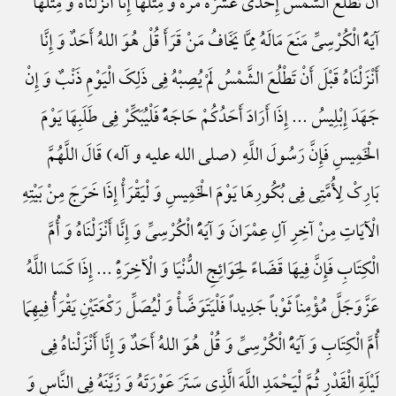
أَنْ تَطْلُعَ الشَّمْسُ إِحْدَی عَشْرَهًَْ مَرَّهًًْ وَ مِثْلَهَا إِنَّا أَنْزَلْنَاهُ وَ مِثْلَهَا
آیَهًَْ الْکُرْسِیِّ مَنَعَ مَالَهُ مِمَّا یَخَافُ مَنْ قَرَأَ قُلْ هُوَ اللهُ أَحَدٌ وَ إِنَّا
أَنْزَلْنَاهُ قَبْلَ أَنْ تَطْلُعَ الشَّمْسُ لَمْ یُصِبْهُ فِی ذَلِکَ الْیَوْمِ ذَنْبٌ وَ إِنْ
جَهَدَ إِبْلِیسُ ... إِذَا أَرَادَ أَحَدُکُمْ حَاجَهًًْ فَلْیُبَکِّرْ فِی طَلَبِهَا یَوْمَ
الْخَمِیسِ فَإِنَّ رَسُولَ اللَّهِ (صلی الله علیه و آله) قَالَ اللَّهُمَّ
بَارِکْ لِأُمَّتِی فِی بُکُورِهَا یَوْمَ الْخَمِیسِ وَ لْیَقْرَأْ إِذَا خَرَجَ مِنْ بَیْتِهِ
الْآیَاتِ مِنْ آخِرِ آلِ عِمْرَانَ وَ آیَهًَْ الْکُرْسِیِّ وَ إِنَّا أَنْزَلْنَاهُ وَ أُمَّ
الْکِتَابِ فَإِنَّ فِیهَا قَضَاءً لِحَوَائِجِ الدُّنْیَا وَ الْآخِرَهًِْ ... إِذَا کَسَا اللَّهُ
عَزَّوَجَلَّ مُؤْمِناً ثَوْباً جَدِیداً فَلْیَتَوَضَّأْ وَ لْیُصَلِّ رَکْعَتَیْنِ یَقْرَأُ فِیهِمَا
أُمَّ الْکِتَابِ وَ آیَهًَْ الْکُرْسِیِّ وَ قُلْ هُوَ اللهُ أَحَدٌ وَ إِنَّا أَنْزَلْناهُ فِی
لَیْلَةِ الْقَدْرِ ثُمَّ لْیَحْمَدِ اللَّهَ الَّذِی سَتَرَ عَوْرَتَهُ وَ زَیَّنَهُ فِی النَّاسِ وَ