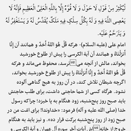
لْیُکْثِرْ مِنْ قَوْلِ لَا حَوْلَ وَ لَا قُوَّهًَْ إِلَّا بِاللَّهِ الْعَلِیِّ الْعَظِیمِ فَإِنَّهُ لَا
یَعْصِی اللَّهَ فِیهِ وَ لَهُ بِکُلِّ سِلْکٍ فِیهِ مَلَکٌ یُقَدِّسُ لَهُ وَ یَسْتَغْفِرُ لَهُ
وَ یَتَرَحَّمُ عَلَیْه.
امام علی (علیه السلام)-
هرکه قُلْ هُوَ اللهُ أَحَدٌ و همانند آن إِنَّا
أَنزَلْنَاهُ و همانند آن آیة الکرسی را پیش از طلوع خورشید
بخواند، مالش از آنچه میترسد، محفوظ می‌ماند و هرکه
قُلْ هُوَ اللهُ أَحَدٌ و إِنَّا أَنزَلْنَاهُ را پیش از طلوع خورشید بخواند،
اگرچه شیطان تلاش کند، در آن روز به هیچ گناهی آلوده
نشود. هرگاه کسی از شما حاجتی داشت، برای طلب حاجتش
باید صبح روز پنج‌شنبه، زود هنگام به پا خیزد؛ چراکه رسول
خدا (صلی الله علیه و آله) فرمود: «خداوندا! برای امّت من در
صبح زود از روز پنج‌شنبه برکت قرار ده». و نیز باید به هنگام
خروج از خانهاش آیات آخر سوره آل عمران و آیة الکرسی و