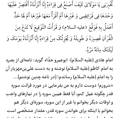
تُخْبِرَنِی یَا مَوْلَایَ کَیْفَ أَصْنَعُ فِی قِرَاءَهًِْ إِنَّا أَنْزَلْنَاهُ أَقْتَصِرُ عَلَیْهَا
وَحْدَهَا فِی فَرَائِضِی وَ غَیْرِهَا أَمْ أَقْرَأُ مَعَهَا غَیْرَهَا أَمْ لَهَا حَدٌّ
أَعْمَلُ بِهِ فَوَقَّعَ (علیه السلام) وَ قَرَأْتُ التَّوْقِیعَ لَا تَدَعْ مِنَ
الْقُرْآنِ قَصِیرَهُ وَ طَوِیلَهُ وَ یُجْزِئُکَ مِنْ قِرَاءَهًِْ إِنَّا أَنْزَلْنَاهُ یَوْمَکَ وَ
لَیْلَتَکَ مِائَهًَْ مَرَّهًٍْ.
امام هادی (علیه السلام)-
ابوعمرو حذّاء گوید: نامه‌ای از بصره
به امام کاظم (علیه السلام) نوشته و به دست علی‌بن‌مهزیار آن
را به امام (علیه السلام) رساندم؛ [در نامه چنین نوشتم]...
«سَرورم! دوست دارم به من بفرمایی در مورد قرائت سوره
قدر چگونه عمل کنم، آیا فقط همین سوره را در نمازهای واجب
و اوقات دیگر بخوانم یا غیر از این سوره، سوره‌ای دیگر هم
بخوانم یا اینکه برای خواندن سوره قدر، مقدار مشخّصی است