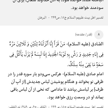
انباشته شده، خوانده شود، به اذن خداوند متعال، برای آن
سودمند خواهد بود.
تفسیر اهل بیت علیهم السلام ج۱۸، ص۲۴۴
البرهان
۸
(قدر/ مقدمه)
مَنْ قَرَأَ إِنَّا أَنْزَلْنَاهُ ثِنْتَیْنِ وَ ثَلَاثِینَ مَرَّهًًْ
الصّادق (علیه السلام)-
فِی إِنَاءٍ جَدِیدٍ وَ رَشَّ بِهِ ثَوْبَهُ الْجَدِیدَ إِذَا لَبِسَهُ لَمْ یَزَلْ یَأْکُلُ فِی
سَعَهًٍْ مَا بَقِیَ مِنْهُ سِلْکٌ.
امام صادق (علیه السلام)-
هرکس سی‌ودو بار سوره قدر را در
ظرفی نو بخواند و هنگام پوشیدن لباس جدیدش [از آبِ آن
ظرف] بر لباسش بپاشد تا مادامی که نخی از آن لباس باقی
بماند او در وسعتِ رزق خواهد بود.
تفسیر اهل بیت علیهم السلام ج۱۸، ص۲۴۴
الکافی، ج۶، ص۴۵۹/ نورالثقلین