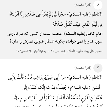
۶
(قدر/ مقدمه)
عَجَباً لِمَنْ لَمْ یَقْرَأْ فِی صَلَاتِهِ إِنَّا أَنْزَلْناهُ
الکاظم (علیه السلام)-
فِی لَیْلَةِ الْقَدْرِ کَیْفَ تُقْبَلُ صَلَاتُهُ.
امام کاظم (علیه السلام)-
عجب است از کسی که در نمازش
سوره قدر را نمی‌خواند، چگونه انتظار قبولی نمازش را دارد؟
تفسیر اهل بیت علیهم السلام ج۱۸، ص۲۴۰
بحارالأنوار، ج۵۳، ص۱۵۲
۷
(قدر/ مقدمه)
عَنْ أَبِی عَلِیِّ‌بْنِ‌رَاشِدٍ قَالَ: قُلْتُ لِأَبِی
الکاظم (علیه السلام)-
الْحَسَنِ (علیه السلام) جُعِلْتُ فِدَاکَ إِنَّکَ کَتَبْتَ إِلَی
مُحَمَّدِ‌بْنِ‌الْفَرَجِ تُعَلِّمُهُ أَنَّ أَفْضَلَ مَا تَقْرَأُ فِی الْفَرَائِضِ بِ إِنَّا