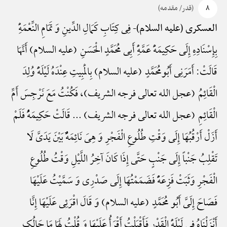
۸
(قدر/ مقدمه)
فِی کِتَابِ کَمَالِ الدِّینِ وَ تَمَامِ النِّعْمَهًِْ
العسکری (علیه السلام)-
بِإِسْنَادِهِ إِلَی حَکِیمَهًَْ عَمَّهًِْ أَبِی مُحَمَّدٍ الْحَسَنِ (علیه السلام) أَنَّهَا
قَالَتْ: أَمَرَنِی أَبُومُحَمَّدٍ (علیه السلام) بِالْمَبِیتِ عِنْدَهُ لَیْلَهًَْ وُلِدَ
الْقَائِمُ (عجل الله تعالی فرجه الشریف)، فَکُنْتُ مَعَ نَرْجِسَ أَمِّ
الْقَائِمِ (عجل الله تعالی فرجه الشریف) ... قَالَتْ حَکِیمَهًُْ فَلَمْ
أَزَلْ أَرْقُبُهَا إِلَی وَقْتِ طُلُوعِ الْفَجْرِ وَ هِیَ نَائِمَهًٌْ بَیْنَ یَدَیَّ لَا
تَقْلِبُ جَنْباً إِلَی جَنْبٍ حَتَّی إِذَا کَانَ آخِرُ اللَّیْلِ وَقْتُ طُلُوعِ
الْفَجْرِ وَثَبَتْ فَزِعَهًًْ فَضَمَمْتُهَا إِلَی صَدْرِی وَ سَمَّیْتُ عَلَیْهَا
فَصَاحَ إِلَیَّ أَبُو مُحَمَّدٍ (علیه السلام) وَ قَالَ اقْرَئِی عَلَیْهَا إِنَّا
أَنْزَلْنَاهُ فِی لَیْلَهًِْ الْقَدْرِ فَأَقْبَلْتُ أَقْرَأُ عَلَیْهَا وَ قُلْتُ لَهَا مَا حَالُکِ