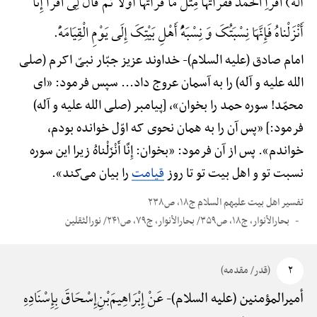
آله) اقْرَأِ الْحَمْدَ فَقَرَأْتُهَا مِثْلَ مَا قَرَأْتُهَا أَوَّلًا ثُمَّ قَالَ لِی اقْرَأْ إِنَّا
أَنْزَلْناهُ فَإِنَّهَا نِسْبَتُکَ وَ نِسْبَهًُْ أَهْلِ بَیْتِکَ إِلَی یَوْمِ الْقِیَامَهًْ.
امام صادق (علیه السلام)-
خداوند عزیز جبّار نبیّ اکرم (صلی
الله علیه و آله) را به آسمان عروج داد... سپس فرمود: «ای
محمّد! سوره حمد را بخوان»، [پیامبر (صلی الله علیه و آله)
فرمود:] «پس آن را به همان نحوی که اوّل خوانده بودم،
خواندم». پس از آن فرمود: «بخوان: إِنَّا أَنْزَلْناهُ زیرا این سوره
نسبت تو و اهل بیت تو تا روز
قیامت
را بیان می‌کند».
تفسیر اهل بیت علیهم السلام ج۱۸، ص۲۳۸
بحارالأنوار، ج۱۸، ص۳۵۹/ بحارالأنوار، ج۷۹، ص۲۴۱/ نورالثقلین
۲
(قدر/ مقدمه)
عَنْ إِبْرَاهِیمَ‌بْنِ‌إِسْحَاقَ بِإِسْنَادِهِ
أمیرالمؤمنین (علیه السلام)-