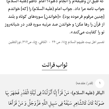
که طبق آن وظیفه‌ام را انجام دهم»؟ امام کاظم (علیه السلام)
جواب نامه مرا داد. جواب امام (علیه السلام) را [که] خواندم
[چنین مرقوم فرموده بود]: «[خواندنِ] سوره‌های کوتاه و بلند
از قرآن را رها مکن؛ و خواندن صد مرتبه سوره قدر در شبانه‌روز
تو را کفایت می‌کند».
تفسیر اهل بیت علیهم السلام ج۱۸، ص۲۴۰
الکافی، ج۵، ص۳۱۶/ نورالثقلین
ثواب قرائت
۱
(قدر/ مقدمه)
مَنْ قَرَأَ إِنَّا أَنْزَلْنَاهُ فِی لَیْلَةِ الْقَدْرِ فَجَهَرَ بِهَا
الباقر (علیه السلام)-
صَوْتَهُ کَانَ کَالشَّاهِرِ سَیْفَهُ فِی سَبِیلِ اللَّهِ عَزَّوَجَلَّ وَ مَنْ قَرَأَهَا