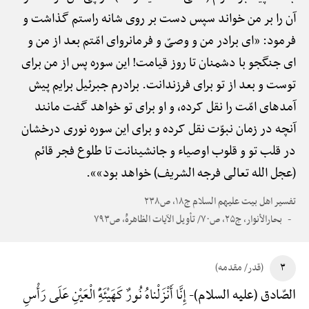
آن را بر من خواند سپس دست بر روی شانه راستم گذاشت و
فرمود: «ای برادر من و وصیّ و فرمانروای امّتم بعد از من و
ای جنگجو با دشمنان تا روز قیامت! این سوره پس از من برای
توست و بعد از تو برای فرزندانت. برادرم جبرئیل برایم پیش
آمدهای امّت را نقل کرده، و او برای تو خواهد گفت مانند
آنچه در زمان نبوّت نقل کرده و برای این سوره نوری درخشان
در قلب تو و قلوب اوصیاء و جانشینانت تا طلوع فجر قائم
(عجل الله تعالی فرجه الشریف) خواهد بود»».
تفسیر اهل بیت علیهم السلام ج۱۸، ص۲۳۸
بحارالأنوار، ج۲۵، ص۷۰/ تأویل الآیات الظاهرهًْ، ص۷۹۳
۳
(قدر/ مقدمه)
إِنَّا أَنْزَلْناهُ نُورٌ کَهَیْئَهًِْ الْعَیْنِ عَلَی رَأْسِ
الصّادق (علیه السلام)-