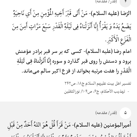
۴
(قدر/ مقدمه)
مَنْ أَتَی قَبْرَ أَخِیهِ الْمُؤْمِنِ مِنْ أَیِ نَاحِیَهًٍْ
الرّضا (علیه السلام)-
یَضَعُ یَدَهُ وَ یَقْرَأُ إِنَّا أَنْزَلْناهُ فِی لَیْلَهًِْ الْقَدْرِ سَبْعَ مَرَّاتٍ أَمِنَ مِنَ
الْفَزَعِ الْأَکْبَرِ.
امام رضا (علیه السلام)-
کسی که بر سر قبر برادر مؤمنش
برود و دستش را روی قبر گذارد و سوره إِنَّا أَنْزَلْناهُ فِی لَیْلَةِ
الْقَدْرِ را هفت مرتبه بخواند از فزع اکبر سالم می‌ماند.
تفسیر اهل بیت علیهم السلام ج۱۸، ص۲۴۲
تهذیب الأحکام، ج۶، ص۱۰۴/ نورالثقلین
۵
(قدر/ مقدمه)
مَنْ قَرَأَ قُلْ هُوَ اللهُ أَحَدٌ مِنْ قَبْلِ
أمیرالمؤمنین (علیه السلام)-