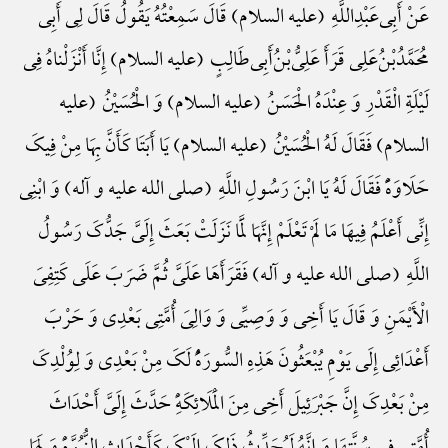
عَنْ أَبِی‌عَبْدِ‌اللَّهِ (علیه السلام) قَالَ سَمِعْتُهُ یَقُولُ قَالَ لِی أَبِی
مُحَمَّدُ‌بْنُ‌عَلِی قَرَأَ عَلِیُّ‌بْنُ‌أَبِی‌طَالِبٍ (علیه السلام) إِنَّا أَنْزَلْناهُ فِی
لَیْلَةِ الْقَدْرِ وَ عِنْدَهُ الْحَسَنُ (علیه السلام) وَ الْحُسَیْنُ (علیه
السلام) فَقَالَ لَهُ الْحُسَیْنُ (علیه السلام) یَا أَبَتَا کَأَنَّ بِهَا مِنْ فِیکَ
حَلَاوَهًًْ فَقَالَ لَهُ یَا ابْنَ رَسُولِ اللَّهِ (صلی الله علیه و آله) وَ ابْنِی
إِنِّی أَعْلَمُ فِیهَا مَا لَمْ تَعْلَمْ إِنَّهَا لَمَّا نَزَلَتْ بَعَثَ إِلَیَّ جَدُّکَ رَسُولُ
اللَّهِ (صلی الله علیه و آله) فَقَرَأَهَا عَلَیَّ ثُمَّ ضَرَبَ عَلَی کَتِفِیَ
الْأَیْمَنِ وَ قَالَ یَا أَخِی وَ وَصِیِّی وَ وَالِیَ أُمَّتِی بَعْدِی وَ حَرْبَ
أَعْدَائِی إِلَی یَوْمِ یُبْعَثُونَ هَذِهِ السُّورَهًُْ لَکَ مِنْ بَعْدِی وَ لِوُلْدِکَ
مِنْ بَعْدِکَ إِنَّ جَبْرَئِیلَ أَخِی مِنَ الْمَلَائِکَهًِْ حَدَّثَ إِلَیَّ أَحْدَاثَ