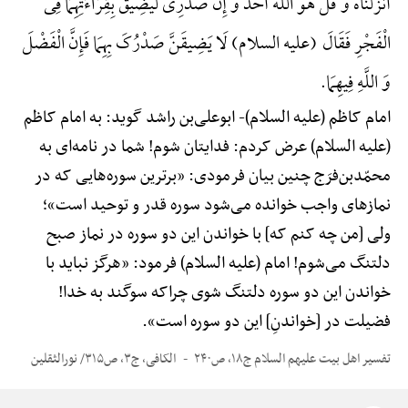
أَنْزَلْناهُ وَ قُلْ هُوَ اللهُ أَحَدٌ وَ إِنَّ صَدْرِی لَیَضِیقُ بِقِرَاءَتِهِمَا فِی
الْفَجْرِ فَقَالَ (علیه السلام) لَا یَضِیقَنَّ صَدْرُکَ بِهِمَا فَإِنَّ الْفَضْلَ
وَ اللَّهِ فِیهِمَا.
امام کاظم (علیه السلام)-
ابوعلی‌بن راشد گوید: به امام کاظم
(علیه السلام) عرض کردم: فدایتان شوم! شما در نامه‌ای به
محمّدبن‌فرَج چنین بیان فرمودی: «برترین سوره‌هایی که در
نمازهای واجب خوانده می‌شود سوره قدر و توحید است»؛
ولی [من چه کنم که] با خواندن این دو سوره در نماز صبح
دلتنگ می‌شوم! امام (علیه السلام) فرمود: «هرگز نباید با
خواندن این دو سوره دلتنگ شوی چراکه سوگند به خدا!
فضیلت در [خواندنِ] این دو سوره است».
تفسیر اهل بیت علیهم السلام ج۱۸، ص۲۴۰
الکافی، ج۳، ص۳۱۵/ نورالثقلین