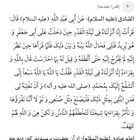
۱۰
(قدر/ مقدمه)
عَنْ أَبِی عَبْدِ اللَّهِ (علیه السلام) قَالَ:
الصّادق (علیه السلام)-
قَرَأْتُ إِنَّا أَنْزَلْنَاهُ فِی لَیْلَةِ الْقَدْرِ حِینَ دَخَلْتُ عَلَی أَبِی جَعْفَرٍ وَ
هُوَ یُرِیدُ قَتْلِی فَحَالَ اللَّهُ بَیْنَهُ وَ بَیْنَ ذَلِکَ فَلَمَّا قَرَأَهَا حِینَ نَظَرَ
إِلَیْهِ لَمْ یَخْرُجْ إِلَیْهِ حَتَّی أَلْطَفَهُ وَ قِیلَ لَهُ بِمَا احْتَرَسْتَ قَالَ بِاللَّهِ وَ
بِقِرَاءَهًِْ إِنَّا أَنْزَلْنَاهُ فِی لَیْلَهًِْ الْقَدْرِ فَقُلْتُ یَا اللَّهُ یَا اللَّهُ سَبْعاً إِنِّی
أَتَشَفَّعُ إِلَیْکَ بِمُحَمَّدٍ (صلی الله علیه و آله) وَ أَنْ تَغْلِبَهُ لِی
فَمَنِ ابْتُلِیَ بِمِثْلِ ذَلِکَ فَلْیَصْنَعْ مِثْلَ صُنْعِی وَ لَوْ لَا أَنَّنَا نَقْرَؤُهَا
وَ نَأْمُرُ بِقِرَاءَتِهَا شِیعَتَنَا لَتَخْطَفُهُمُ النَّاسُ وَ لَکِنْ هِیَ وَ اللَّهِ لَهُمْ
کَهْفٌ.
امام صادق (علیه السلام)-
از آن حضرت پرسیدند که: «به چه