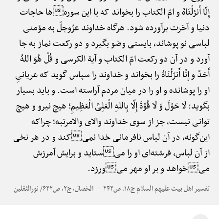
إِنَّا أَنزَلْنَاهُ و امّ الکتاب را بخواند که با این سورهها حاجات
دنیا و آخرت برآورده شود. هرگاه خداوند عزّ‌وجلّ به مؤمنی
لباسی نو پوشاند، بایستی وضو بگیرد و دو رکعت نماز به جا
آورد و در آن دو رکعت امّ الکتاب و آیة الکرسی و قُلْ هُوَ اللهُ
أَحَدٌ و إِنَّا أَنزَلْنَاهُ را بخواند و خداوند را سپاس گوید که عریانیِ
او را پوشانده و او را در میان مردم آراسته است. و باید بسیار
بگوید: لَا حَوْلَ وَ لَا قُوَّةَ إِلَّا بِاللهِ الْعَلِیِّ الْعَظِیمِ؛ هیچ نیرو و هیچ
توانی نیست، جز از سوی خداوند والای والامرتبه؛ چراکه
این‌گونه، در آن لباس نافرمانی خدا نمیکند و در هر نخی
از آن لباس، فرشته‌ای او را میستاید و برایش آمرزش
میخواهد و بر او مهر میورزد.
تفسیر اهل بیت علیهم السلام ج۱۸، ص۲۴۲
الخصال، ج۲، ص۶۲۲/ نورالثقلین