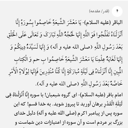
۴
(قدر/ مقدمه)
یَا مَعْشَرَ الشِّیعَهًِْ خَاصِمُوا بِسُورَهًِْ إِنَّا
الباقر (علیه السلام)-
أَنْزَلْنَاهُ تَفْلُجُوا فَوَ اللَّهِ إِنَّهَا لَحُجَّهًُْ اللَّهِ تَبَارَکَ وَ تَعَالَی عَلَی الْخَلْقِ
بَعْدَ رَسُولِ اللَّهِ (صلی الله علیه و آله) وَ إِنَّهَا لَسَیِّدَهًُْ دِینِکُمْ وَ
إِنَّهَا لَغَایَهًُْ عِلْمِنَا یَا مَعْشَرَ الشِّیعَهًِْ خَاصِمُوا بِ حم وَ الْکِتابِ
الْمُبِینِ إِنَّا أَنْزَلْناهُ فِی لَیْلَةٍ مُبارَکَةٍ إِنَّا کُنَّا مُنْذِرِینَ فَإِنَّهَا لِوُلَاهًِْ الْأَمْرِ
خَاصَّهًًْ بَعْدَ رَسُولِ اللَّهِ (صلی الله علیه و آله).
امام باقر (علیه السلام)-
ای گروه شیعیان! با سوره إِنَّا أَنْزَلْناهُ فِی
لَیْلَةِ الْقَدْرِ برهان آورید تا پیروز شوید. به خدا قسم! که این
سوره پس از پیامبر اکرم (صلی الله علیه و آله) دلیل خدای
بزرگ بر مردم است و آن سوره از امتیازات دین شماست و