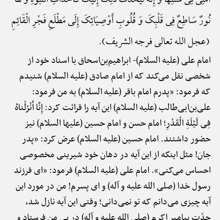
أُمَّتِی فِی سُنَّتِهَا وَ إِنَّهُ لَیُحَدِّثُ ذَلِکَ إِلَیْکَ کَأَحْدَاثِ النُّبُوَّهًِْ وَ لَهَا
نُورٌ سَاطِعٌ فِی قَلْبِکَ وَ قُلُوبِ أَوْصِیَائِکَ إِلَی مَطْلَعِ فَجْرِ الْقَائِمِ
(عجل الله تعالی فرجه الشریف).
امام علی (علیه السلام)-
ابراهیم‌بن‌اسحاق با اسناد خود از
شخصی نقل می‌کند که از امام صادق (علیه السلام) شنیدم
که فرمود: «پدرم امام باقر (علیه السلام) به من فرمود:
علی‌بن‌ابی‌طالب (علیه السلام) این آیه را قرائت کرد: إِنَّا أَنْزَلْناهُ
فِی لَیْلَةِ الْقَدْرِ؛ امام حسن و امام حسین (علیها السلام) نیز
حضور داشتند. امام حسین (علیه السلام) عرض کرد: «پدر
جان! مثل اینکه از این آیه در دهان خود شیرینی مخصوصی
احساس می‌کنی». امام علی (علیه السلام) فرمود: «ای فرزند
رسول خدا (صلی الله علیه و آله) و ای پسرم! من در مورد این
آیه چیزی می‌دانم که تو نمی‌دانی؛ وقتی این آیه نازل شد،
جدّت پیامبر اکرم (صلی الله علیه و آله) در پی من فرستاد و