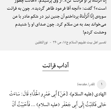
إِنَّا أَنْزَلْناهُ بر او قرائت کن». از وی پرسیدم: «حالت چطور
است»؟ گفت: «آنچه آقا فرمود ظاهر گردید». چون به قرائت
سوره‌ی إِنَّا أَنْزَلْناهُ پرداختم آن جنین نیز در شکم مادر با من
می‌خواند بعد به من سلام کرد. چون صدای او را شنیدم
وحشت کردم!
تفسیر اهل بیت علیهم السلام ج۱۸، ص۲۴۰
نورالثقلین
آداب قرائت
۱
(قدر/ مقدمه)
{عَنْ} أَبِی عَمْرٍو الْحَذَّاءِ قَالَ: سَاءَتْ
الهادی (علیه السلام)-
حَالِی فَکَتَبْتُ إِلَی أَبِی جَعْفَر (علیه السلام) ... فَأَحْبَبْتُ أَنْ