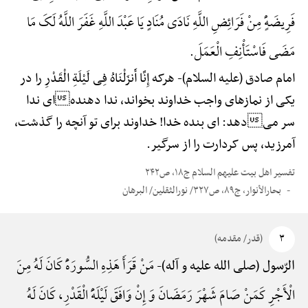
فَرِیضَهًٍْ مِنْ فَرَائِضِ اللَّهِ نَادَی مُنَادٍ یَا عَبْدَ اللَّهِ غَفَرَ اللَّهُ لَکَ مَا
مَضَی فَاسْتَأْنِفِ الْعَمَلَ.
امام صادق (علیه السلام)-
هرکه إِنَّا أَنزَلْنَاهُ فِی لَیْلَةِ الْقَدْرِ را در
یکی از نمازهای واجب خداوند بخواند، ندا دهندهای ندا
سر میدهد: ای بنده خدا! خداوند برای تو آنچه را گذشت،
آمرزید، پس کردارت را از سرگیر.
تفسیر اهل بیت علیهم السلام ج۱۸، ص۲۴۲
بحارالأنوار، ج۸۹، ص۳۲۷/ نورالثقلین/ البرهان
۳
(قدر/ مقدمه)
مَنْ قَرَأَ هَذِهِ السُّورَهًَْ کَانَ لَهُ مِنَ
الرّسول (صلی الله علیه و آله)-
الْأَجْرِ کَمَنْ صَامَ شَهْرَ رَمَضَانَ وَ إِنْ وَافَقَ لَیْلَهًَْ الْقَدْرِ، کَانَ لَهُ