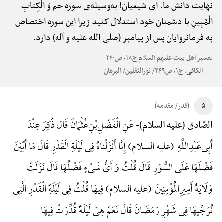
نهایت دانش ما. ای شیعیان! به‌وسیله‌ی سوره حم وَ الْکِتابِ
الْمُبِینِ با دشمنان خود استدلال کنید زیرا این سوره اختصاص
به فرمانروایان پس از پیامبر (صلی الله علیه و آله) دارد.
تفسیر اهل بیت علیهم السلام ج۱۸، ص۲۴۰
الکافی، ج۱، ص۲۴۹/ نورالثقلین/ البرهان
۵
(قدر/ مقدمه)
عَنِ الْفَضْلِ‌بْنِ‌عُثْمَانَ قَال ذُکِرَ عِنْدَ
الصّادق (علیه السلام)-
أَبِی‌عَبْدِ‌اللَّهِ (علیه السلام) إِنَّا أَنْزَلْناهُ فِی لَیْلَةِ الْقَدْرِ قَالَ مَا أَبْیَنَ
فَضْلَهَا عَلَی السُّوَرِ قَالَ قُلْتُ وَ أَیُّ شَیْءٍ فَضْلُهَا قَالَ نَزَلَتْ
وَلَایَهًُْ أَمِیرِ‌الْمُؤْمِنِینَ (علیه السلام) فِیهَا قُلْتُ فِی لَیْلَهًِْ الْقَدْرِ الَّتِی
نُرَجِّیهَا فِی شَهْرِ رَمَضَانَ قَالَ نَعَمْ هِیَ لَیْلَهًٌْ قُدِّرَتْ فِیهَا