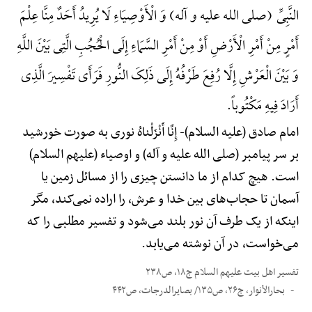
النَّبِیِّ (صلی الله علیه و آله) وَ الْأَوْصِیَاءِ لَا یُرِیدُ أَحَدٌ مِنَّا عِلْمَ
أَمْرٍ مِنْ أَمْرِ الْأَرْضِ أَوْ مِنْ أَمْرِ السَّمَاءِ إِلَی الْحُجُبِ الَّتِی بَیْنَ اللَّهِ
وَ بَیْنَ الْعَرْشِ إِلَّا رُفِعَ طَرْفُهُ إِلَی ذَلِکَ النُّورِ فَرَأَی تَفْسِیرَ الَّذِی
أَرَادَ فِیهِ مَکْتُوباً.
امام صادق (علیه السلام)-
إِنَّا أَنْزَلْناهُ نوری به صورت خورشید
بر سر پیامبر (صلی الله علیه و آله) و اوصیاء (علیهم السلام)
است. هیچ کدام از ما دانستن چیزی را از مسائل زمین یا
آسمان تا حجاب‌های بین خدا و عرش، را اراده نمی‌کند، مگر
اینکه از یک طرف آن نور بلند می‌شود و تفسیر مطلبی را که
می‌خواست، در آن نوشته می‌یابد.
تفسیر اهل بیت علیهم السلام ج۱۸، ص۲۳۸
بحارالأنوار، ج۲۶، ص۱۳۵/ بصایرالدرجات، ص۴۴۲