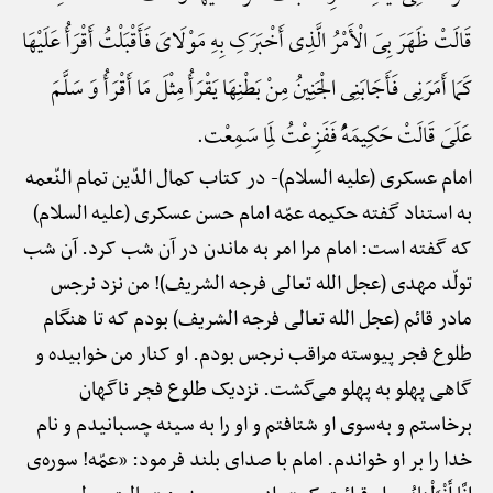
قَالَتْ ظَهَرَ بِیَ الْأَمْرُ الَّذِی أَخْبَرَکِ بِهِ مَوْلَایَ فَأَقْبَلْتُ أَقْرَأُ عَلَیْهَا
کَمَا أَمَرَنِی فَأَجَابَنِی الْجَنِینُ مِنْ بَطْنِهَا یَقْرَأُ مِثْلَ مَا أَقْرَأُ وَ سَلَّمَ
عَلَیَ قَالَتْ حَکِیمَهًُْ فَفَزِعْتُ لِمَا سَمِعْت.
امام عسکری (علیه السلام)-
در کتاب کمال الدّین تمام النّعمه
به استناد گفته حکیمه عمّه امام حسن عسکری (علیه السلام)
که گفته است: امام مرا امر به ماندن در آن شب کرد. آن شب
تولّد مهدی (عجل الله تعالی فرجه الشریف)! من نزد نرجس
مادر قائم (عجل الله تعالی فرجه الشریف) بودم که تا هنگام
طلوع فجر پیوسته مراقب نرجس بودم. او کنار من خوابیده و
گاهی پهلو به پهلو می‌گشت. نزدیک طلوع فجر ناگهان
برخاستم و به‌سوی او شتافتم و او را به سینه چسبانیدم و نام
خدا را بر او خواندم. امام با صدای بلند فرمود: «عمّه! سوره‌ی