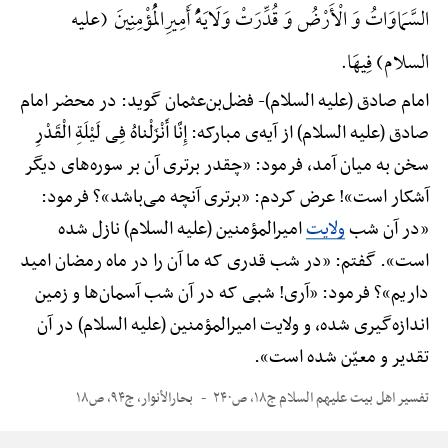
السَّمَاوَاتُ وَ الْأَرْضُ وَ قُدِّرَتْ وَلَایَهًُْ أَمِیرِ‌الْمُؤْمِنِینَ (علیه
السلام) فِیهَا.
امام صادق (علیه السلام)-
فضل‌بن‌عثمان گوید: در محضر امام
صادق (علیه السلام) از آیه‌ی مبارکه: إِنَّا أَنْزَلْناهُ فِی لَیْلَةِ الْقَدْرِ
سخن به میان آمد، فرمود: «چقدر برتری آن بر سوره‌های دیگر
آشکار است»! عرض کردم: «برتری آنچه می‌باشد»؟ فرمود:
«در آن شب
ولایت
امیرالمؤمنین (علیه السلام) نازل شده
است». گفتم: «در شب قدری که ما آن را در ماه رمضان امید
داریم»؟ فرمود: «آری! شبی که در آن شب آسمان‌ها و زمین
اندازه‌گیری شده، و ولایت امیرالمؤمنین (علیه السلام) در آن
تقدیر و معیّن شده است».
تفسیر اهل بیت علیهم السلام ج۱۸، ص۲۴۰
بحارالأنوار، ج۹۴، ص۱۸