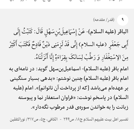
۹
(قدر/ مقدمه)
عَنْ إِسْمَاعِیلَ‌بْنِ‌سَهْلٍ قَالَ: کَتَبْتُ إِلَی
الباقر (علیه السلام)-
أَبِی جَعْفَرٍ (علیه السلام) إِنِّی قَدْ لَزِمَنِی دَیْنٌ فَادِحٌ فَکَتَبَ أَکْثِرْ
مِنَ الِاسْتِغْفَارِ وَ رَطِّبْ لِسَانَکَ بِقِرَاءَهًِْ إِنَّا أَنْزَلْنَاهُ.
امام باقر (علیه السلام)-
اسماعیل‌بن‌سهل گوید: در نامه‌ای به
امام باقر (علیه السلام) چنین نوشتم: «بدهی بسیار سنگینی
بر عهده‌ام می‌باشد [که از پرداخت آن ناتوانم]». امام (علیه
السلام) در پاسخم نوشت: «فراوان استغفار نما و پیوسته
زبانت را به خواندن سوره‌ی قدر مرطوب نگه‌دار».
تفسیر اهل بیت علیهم السلام ج۱۸، ص۲۴۴
الکافی، ج۵، ص۳۱۷/ نورالثقلین