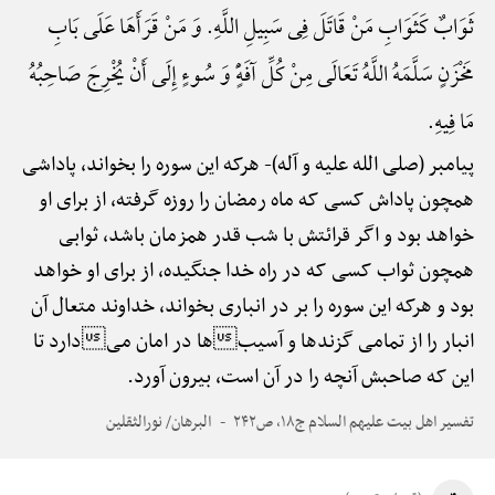
ثَوَابٌ کَثَوَابِ مَنْ قَاتَلَ فِی سَبِیلِ اللَّهِ. وَ مَنْ قَرَأَهَا عَلَی بَابِ
مَخْزَنٍ سَلَّمَهُ اللَّهُ تَعَالَی مِنْ کُلِّ آفَهًٍْ وَ سُوءٍ إِلَی أَنْ یُخْرِجَ صَاحِبُهُ
مَا فِیهِ.
پیامبر (صلی الله علیه و آله)-
هرکه این سوره را بخواند، پاداشی
همچون پاداش کسی که ماه رمضان را روزه گرفته، از برای او
خواهد بود و اگر قرائتش با شب قدر همزمان باشد، ثوابی
همچون ثواب کسی که در راه خدا جنگیده، از برای او خواهد
بود و هرکه این سوره را بر در انباری بخواند، خداوند متعال آن
انبار را از تمامی گزندها و آسیبها در امان میدارد تا
این که صاحبش آنچه را در آن است، بیرون آورد.
تفسیر اهل بیت علیهم السلام ج۱۸، ص۲۴۲
البرهان/ نورالثقلین