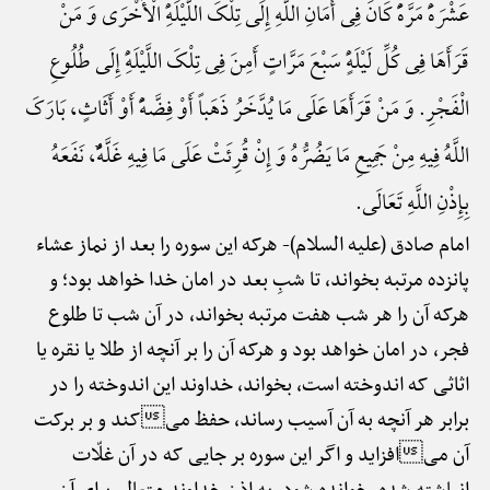
عَشْرَهًَْ مَرَّهًًْ کَانَ فِی أَمَانِ اللَّهِ إِلَی تِلْکَ اللَّیْلَهًِْ الْأُخْرَی وَ مَنْ
قَرَأَهَا فِی کُلِّ لَیْلَهًٍْ سَبْعَ مَرَّاتٍ أَمِنَ فِی تِلْکَ اللَّیْلَهًِْ إِلَی طُلُوعِ
الْفَجْرِ. وَ مَنْ قَرَأَهَا عَلَی مَا یُدَّخَرُ ذَهَباً أَوْ فِضَّهًًْ أَوْ أَثَاثٍ، بَارَکَ
اللَّهُ فِیهِ مِنْ جَمِیعِ مَا یَضُرُّهُ وَ إِنْ قُرِئَتْ عَلَی مَا فِیهِ غَلَّهًٌْ، نَفَعَهُ
بِإِذْنِ اللَّهِ تَعَالَی.
امام صادق (علیه السلام)-
هرکه این سوره را بعد از نماز عشاء
پانزده مرتبه بخواند، تا شبِ بعد در امان خدا خواهد بود؛ و
هرکه آن را هر شب هفت مرتبه بخواند، در آن شب تا طلوع
فجر، در امان خواهد بود و هرکه آن را بر آنچه از طلا یا نقره یا
اثاثی که اندوخته است، بخواند، خداوند این اندوخته را در
برابر هر آنچه به آن آسیب رساند، حفظ میکند و بر برکت
آن میافزاید و اگر این سوره بر جایی که در آن غلّات