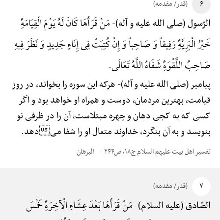
۶
(قدر/ مقدمه)
مَنْ قَرَأَهَا کَانَ لَهُ یَوْمَ الْقِیَامَهًِْ
الرّسول (صلی الله علیه و آله)-
خَیْرُ الْبَرِیَّهًِْ رَفِیقاً وَ صَاحِباً وَ إِنْ کُتِبَتْ فِی إِنَاءٍ جَدِیدٍ وَ نَظَرَ فِیهِ
صَاحِبُ اللَّقْوَهًِْ شَفَاهُ اللَّهُ تَعَالَی.
پیامبر (صلی الله علیه و آله)-
هرکه این سوره را بخواند، در روز
قیامت، بهترین مردمان، دوست و همراه او خواهد بود و اگر
کسی که به کجی دهان و چهره مبتلاست، آن را در ظرفی نو
بنویسد و به آن بنگرد، خداوند متعال او را شفا میدهد.
تفسیر اهل بیت علیهم السلام ج۱۸، ص۲۴۴
البرهان
۷
(قدر/ مقدمه)
مَنْ قَرَأَهَا بَعْدَ عِشَاءِ الْآخِرَهًِْ خَمْسَ
الصّادق (علیه السلام)-