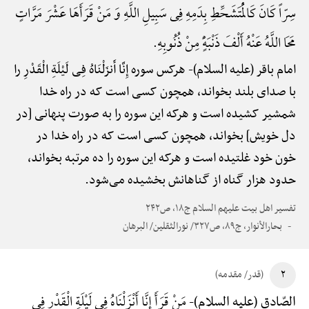
سِرّاً کَانَ کَالْمُتَشَحِّطِ بِدَمِهِ فِی سَبِیلِ اللَّهِ وَ مَنْ قَرَأَهَا عَشْرَ مَرَّاتٍ
مَحَا اللَّهُ عَنْهُ أَلْفَ ذَنْبَهًٍْ مِنْ ذُنُوبِهِ.
امام باقر (علیه السلام)-
هرکس سوره إِنَّا أَنزَلْنَاهُ فِی لَیْلَةِ الْقَدْرِ را
با صدای بلند بخواند، همچون کسی است که در راه خدا
شمشیر کشیده است و هرکه این سوره را به صورت پنهانی [در
دل خویش] بخواند، همچون کسی است که در راه خدا در
خون خود غلتیده است و هرکه این سوره را ده مرتبه بخواند،
حدود هزار گناه از گناهانش بخشیده می‌شود.
تفسیر اهل بیت علیهم السلام ج۱۸، ص۲۴۲
بحارالأنوار، ج۸۹، ص۳۲۷/ نورالثقلین/ البرهان
۲
(قدر/ مقدمه)
مَنْ قَرَأَ إِنَّا أَنْزَلْنَاهُ فِی لَیْلَةِ الْقَدْرِ فِی
الصّادق (علیه السلام)-