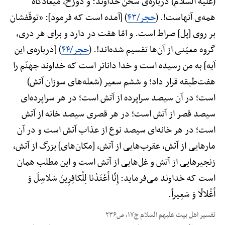
(علیه السلام) درباره‌ی سخن خداوند: و دوزخ، میعادگاه
همه‌ی آنهاست!. (
حجر/۴۳
) [آمده است که فرمود]: «توقّفشان
بر روی [پل] صراط است. و امّا هفت در دارد و برای هر دری،
گروه معیّنی از آن‌ها تقسیم شده‌اند!. (
حجر/۴۴
) [درباره‌ی این
آیه] به من رسیده است و خدا داناتر است که خداوند جهنّم را
هفت‌طبقه قرار داد؛ و ششم سعیر (شعله‌های سوزان آتش)
است؛ در آن سیصد سراپرده از آتش است؛ در هر سراپرده‌ای
سیصد قصر از آتش است؛ در هر قصری سیصد خانه از آتش
است؛ در هر خانه‌ای سیصد نوع از عذاب آتش است و در آن
مارهایی از آتش، عقرب‌هایی از آتش، [مکان‌های] بزرگ از آتش،
زنجیرهایی از آتش و غل‌هایی از آتش است و این مطلب همان
است که خداوند می‌فرماید: إِنَّا أَعْتَدْنا لِلْکافِرِینَ سَلاسِلَ وَ
أَغْلالًا وَ سَعِیراً.
تفسیر اهل بیت علیهم السلام ج۱۷، ص۲۳۶