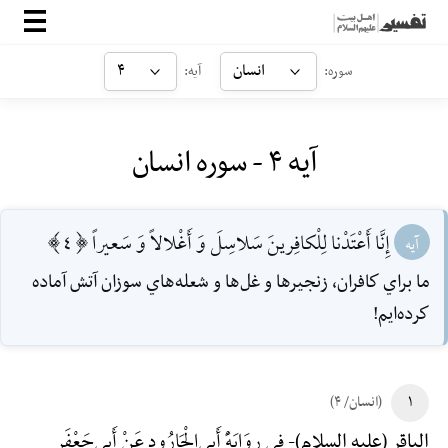
صفحه‌اصلی
انسان
۴
سوره:
آیه:
معرفی
آیه ۴ - سوره انسان
ارتباط با ما
ورود
إِنَّا أَعْتَدْنا لِلْكافِرينَ سَلاسِلَ وَ أَغْلالاً وَ سَعيراً [4]
آیه
ما براي كافران، زنجيرها و غل‌ها و شعله‌هاي سوزان آتش آماده
كرده‌ايم!
۱
(انسان/ ۴)
فِی رِوَایَهًِْ أَبِی‌الْجَارُودِ عَنْ أَبِی‌جَعْفَرٍ
الباقر (علیه السلام)-