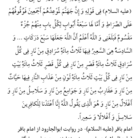
(علیه السلام) فِی قَوْلِهِ وَ إِنَّ جَهَنَّمَ لَمَوْعِدُهُمْ أَجْمَعِینَ فَوُقُوفُهُمْ
عَلَی الصِّرَاطِ وَ أَمَّا لَها سَبْعَةُ أَبْوابٍ لِکُلِّ بابٍ مِنْهُمْ جُزْءٌ
مَقْسُومٌ فَبَلَغَنِی وَ اللَّهُ أَعْلَمُ أَنَّ اللَّهَ جَعَلَهَا سَبْعَ دَرَکَاتٍ ... وَ
السَّادِسَهًُْ هِیَ السَّعِیرُ فِیهَا ثَلَاثُ مِائَهًِْ سُرَادِقٍ مِنْ نَارٍ فِی کُلِّ
سُرَادِقٍ ثَلَاثُ مِائَهًِْ قَصْرٍ مِنْ نَارٍ فِی کُلِّ قَصْرٍ ثَلَاثُ مِائَهًِْ بَیْتٍ
مِنْ نَارٍ فِی کُلِّ بَیْتٍ ثَلَاثُ مِائَهًِْ لَوْنٍ مِنْ عَذَابِ النَّارِ فِیهَا حَیَّاتٌ
مِنْ نَارٍ وَ عَقَارِبُ مِنْ نَارٍ وَ جَوَامِعُ مِنْ نَارٍ وَ سَلَاسِلُ مِنْ نَارٍ وَ
أَغْلَالٌ مِنْ نَارٍ وَ هُوَ الَّذِی یَقُولُ اللَّهُ إِنَّا أَعْتَدْنا لِلْکافِرِینَ
سَلاسِلَ وَ أَغْلالًا وَ سَعِیراً.
امام باقر (علیه السلام)-
در روایت ابوالجارود از امام باقر