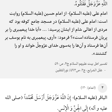
اللَّهِ عَزَّوَجَلَّ فَقَتَلُوهُ.
امام علی (علیه السلام)-
از امام حسین (علیه السلام) روایت
است: امام علی (علیه السلام) در مسجد جامع کوفه بود که
مردی از اهالی شام از ایشان پرسید: ... «آیا خدا پیغمبری را بر
پریان فرستاده است»؟ فرمود: «آری، پیغمبری به نام یوسف بر
آن‌ها فرستاد و آن‌ها را به‌سوی خدای عزّوجلّ خواند و او را
کشتند».
تفسیر اهل بیت علیهم السلام ج۴، ص۵۹۰
علل الشرایع، ج۲، ص۵۹۳/ نورالثقلین
۳
(انعام/ ۱۳۰)
إِنَ اللَّهَ عَزَّوَجَلَ أَرْسَلَ مُحَمَّداً (صلی الله
الباقر (علیه السلام)-
علیه و آله) إِلَی الْجِنِّ وَ الْإِنْسِِ.