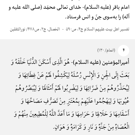
امام باقر (علیه السلام)-
خدای تعالی محمّد (صلی الله علیه و
آله) را به‌سوی جنّ و انس فرستاد.
تفسیر اهل بیت علیهم السلام ج۴، ص۵۹۰
الخصال، ج۲، ص۴۷۸/ نورالثقلین
۴
(انعام/ ۱۳۰)
هُوَ الَّذِی أَسْکَنَ الدُّنْیَا خَلْقَهُ وَ
أمیرالمؤمنین (علیه السلام)-
بَعَثَ إِلَی الْجِنِ وَ الْإِنْسِ رُسُلَهُ لِیَکْشِفُوا لَهُمْ عَنْ غِطَائِهَا وَ
لِیُحَذِّرُوهُمْ مِنْ ضَرَّائِهَا وَ لِیَضْرِبُوا لَهُمْ أَمْثَالَهَا وَ لِیُبَصِّرُوهُمْ
عُیُوبَهَا وَ لِیَهْجُمُوا عَلَیْهِمْ بِمُعْتَبَرٍ مِنْ تَصَرُّفِ مَصَاحِّهَا وَ
أَسْقَامِهَا وَ حَلَالِهَا وَ حَرَامِهَا وَ مَا أَعَدَّ اللَّهُ لِلْمُطِیعِینَ مِنْهُمْ وَ
الْعُصَاهًِْ مِنْ جَنَّهًٍْ وَ نَارٍ وَ کَرَامَهًٍْ وَ هَوَانٍ.