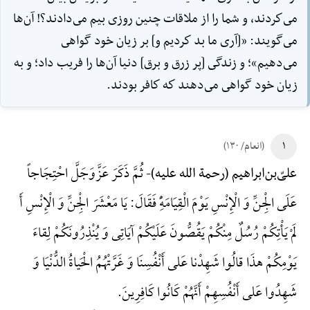
مى‌كردند، و شما را از ملاقات چنين روزى بيم مى‌دادند؟! آن‌ها
مى‌گويند: «[آرى ما بد كرديم و] بر زيان خود گواهى
مى‌دهيم»؛ و زندگى [پر زرق و برق] دنيا آن‌ها را فريب داد؛ و به
زيان خود گواهى مى‌دهند كه كافر بودند.
۱
(انعام/ ۱۳۰)
ثُمَّ ذَکَرَ عَزَّوَجَلَّ احْتِجَاجاً
علیّ‌بن‌ابراهیم (رحمة الله علیه)-
عَلَی الْجِنِّ وَ الْإِنْسِ یَوْمَ الْقِیَامَهًِْ فَقَالَ: یَا مَعْشَرَ الْجِنِّ وَ الْإِنْسِ أَ
لَمْ یَأْتِکُمْ رُسُلٌ مِنْکُمْ یَقُصُّونَ عَلَیْکُمْ آیَاتِی وَ یُنْذِرُونَکُمْ لِقاءَ
یَوْمِکُمْ هذَا قالُوا شَهِدْنا عَلی أَنْفُسِنَا وَ غَرَّتْهُمُ الْحَیاةُ الدُّنْیَا وَ
شَهِدُوا عَلی أَنْفُسِهِمْ أَنَّهُمْ کَانُوا کَافِرِینَ.