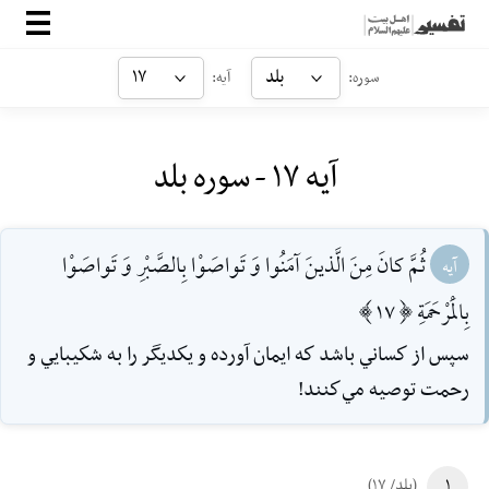
صفحه‌اصلی
بلد
۱۷
سوره:
آیه:
معرفی
آیه ۱۷ - سوره بلد
ارتباط با ما
ورود
ثُمَّ كانَ مِنَ الَّذينَ آمَنُوا وَ تَواصَوْا بِالصَّبْرِ وَ تَواصَوْا
آیه
بِالْمَرْحَمَةِ [17]
سپس از كساني باشد كه ايمان آورده و يكديگر را به شكيبايي و
رحمت توصيه مي‌كنند!
۱
(بلد/ ۱۷)