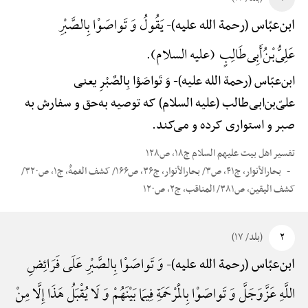
یَقُولُ وَ تَواصَوْا بِالصَّبْرِ
ابن‌عبّاس (رحمة الله علیه)-
عَلِیُّ‌بْنُ‌أَبِی‌طَالِبٍ (علیه السلام).
ابن‌عبّاس (رحمة الله علیه)-
وَ تَواصَوْا بِالصَّبْرِ یعنی
علیّ‌بن‌ابی‌طالب (علیه السلام) که توصیه به‌حق و سفارش به
صبر و استواری کرده و می‌کند.
تفسیر اهل بیت علیهم السلام ج۱۸، ص۱۲۸
بحارالأنوار، ج۴۱، ص۳/ بحارالأنوار، ج۳۶، ص۱۶۶/ کشف الغمهًْ، ج۱، ص۳۲۰/
کشف الیقین، ص۳۸۱/ المناقب، ج۲، ص۱۲۰
۲
(بلد/ ۱۷)
وَ تَواصَوْا بِالصَّبْرِ عَلَی فَرَائِضِ
ابن‌عبّاس (رحمة الله علیه)-
اللَّهِ عَزَّوَجَلَّ وَ تَواصَوْا بِالْمَرْحَمَةِ فِیمَا بَیْنَهُمْ وَ لَا یُقْبَلُ هَذَا إِلَّا مِنْ