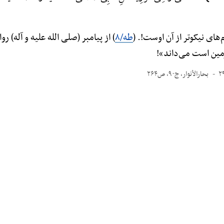
‌های نیکوتر از آن اوست!. (
طه/۸
) از پیامبر (صلی الله علیه و آله)
زمین است می‌داند»!
بحارالأنوار، ج۹۰، ص۲۶۴