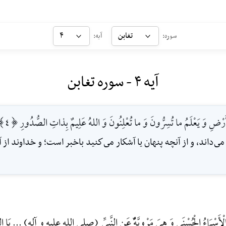
تغابن
۴
سوره:
آیه:
آیه ۴ - سوره تغابن
رْضِ وَ يَعْلَمُ ما تُسِرُّونَ وَ ما تُعْلِنُونَ وَ اللهُ عَلِيمٌ بِذاتِ الصُّدُورِ [4]
مى‌داند، و از آنچه پنهان يا آشكار مى‌كنيد باخبر است؛ و خداوند ا
ْأَسْمَاءُ الْحُسْنَی وَ هِیَ مَرْوِیَّهًٌْ عَنِ النَّبِیِّ (صلی الله علیه و آله) ... یَا الل