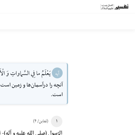
يَعْلَمُ ما فِي السَّماواتِ وَ الْأَ
آیه
آنچه را درآسمان‌ها و زمين است 
است.
۱
(تغابن/ ۴)
ال
الرّسول (صلی الله علیه و آله)-