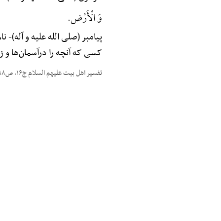
وَ الْأَرْض.
پیامبر (صلی الله علیه و آله)-
نام
کسی که آنچه را درآسمان‌ها و 
تفسیر اهل بیت علیهم السلام ج۱۶، ص۲۹۸