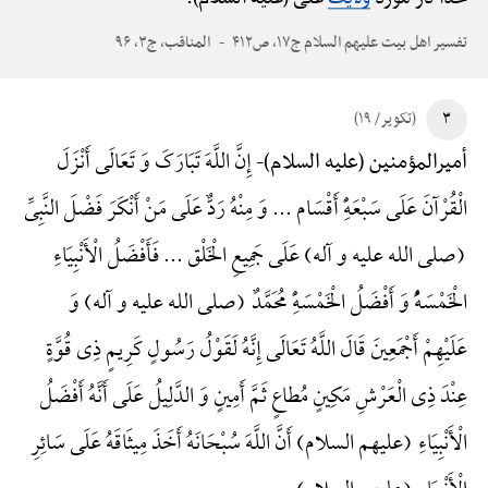
تفسیر اهل بیت علیهم السلام ج۱۷، ص۴۱۲
المناقب، ج۳، ۹۶
۳
(تکویر/ ۱۹)
إِنَّ اللَّهَ تَبَارَکَ وَ تَعَالَی أَنْزَلَ
أمیرالمؤمنین (علیه السلام)-
الْقُرْآنَ عَلَی سَبْعَهًِْ أَقْسَام ... وَ مِنْهُ رَدٌّ عَلَی مَنْ أَنْکَرَ فَضْلَ النَّبِیِّ
(صلی الله علیه و آله) عَلَی جَمِیعِ الْخَلْق ... فَأَفْضَلُ الْأَنْبِیَاءِ
الْخَمْسَهًُْ وَ أَفْضَلُ الْخَمْسَهًِْ مُحَمَّدٌ (صلی الله علیه و آله) وَ
عَلَیْهِمْ أَجْمَعِینَ قَالَ اللَّهُ تَعَالَی إِنَّهُ لَقَوْلُ رَسُولٍ کَرِیمٍ ذِی قُوَّةٍ
عِنْدَ ذِی الْعَرْشِ مَکِینٍ مُطاعٍ ثَمَّ أَمِینٍ وَ الدَّلِیلُ عَلَی أَنَّهُ أَفْضَلُ
الْأَنْبِیَاءِ (علیهم السلام) أَنَّ اللَّهَ سُبْحَانَهُ أَخَذَ مِیثَاقَهُ عَلَی سَائِرِ