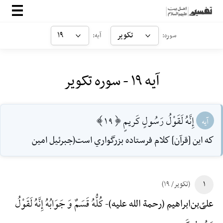
صفحه‌اصلی
تکویر
۱۹
سوره:
آیه:
معرفی
آیه ۱۹ - سوره تکویر
ارتباط با ما
ورود
إِنَّهُ لَقَوْلُ رَسُولٍ كَريمٍ [19]
آیه
كه اين [قرآن] كلام فرستاده بزرگواري است(جبرئيل امين
۱
(تکویر/ ۱۹)
کُلُّهُ قَسَمٌ وَ جَوَابُهُ إِنَّهُ لَقَوْلُ
علیّ‌بن‌ابراهیم (رحمة الله علیه)-