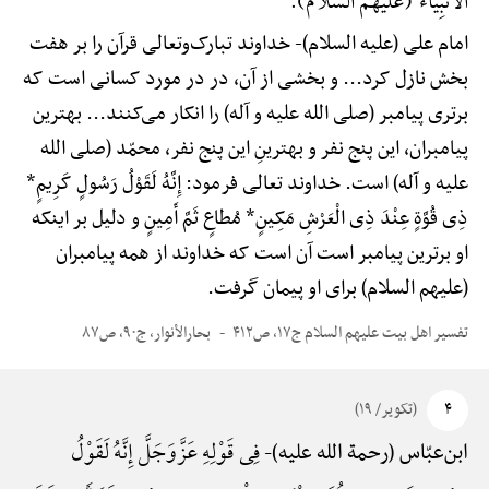
الْأَنْبِیَاء (علیهم السلام).
امام علی (علیه السلام)-
خداوند تبارک‌وتعالی قرآن را بر هفت
بخش نازل کرد... و بخشی از آن، در در مورد کسانی است که
برتری پیامبر (صلی الله علیه و آله) را انکار می‌کنند... بهترین
پیامبران، این پنج نفر و بهترینِ این پنج نفر، محمّد (صلی الله
علیه و آله) است. خداوند تعالی فرمود: إِنَّهُ لَقَوْلُ رَسُولٍ کَرِیمٍ*
ذِی قُوَّةٍ عِنْدَ ذِی الْعَرْشِ مَکِینٍ* مُطاعٍ ثَمَّ أَمِینٍ و دلیل بر اینکه
او برترین پیامبر است آن است که خداوند از همه پیامبران
(علیهم السلام) برای او پیمان گرفت.
تفسیر اهل بیت علیهم السلام ج۱۷، ص۴۱۲
بحارالأنوار، ج۹۰، ص۸۷
۴
(تکویر/ ۱۹)
فِی قَوْلِهِ عَزَّوَجَلَّ إِنَّهُ لَقَوْلُ
ابن‌عبّاس (رحمة الله علیه)-