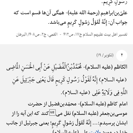
رَسُولٍ کَرِیم.
علیّ‌بن‌ابراهیم (رحمة الله علیه)-
همگی آن‌ها قسم است که
جواب آن: إِنَّهُ لَقَوْلُ رَسُولٍ کَرِیمٍ می‌باشد.
تفسیر اهل بیت علیهم السلام ج۱۷، ص۴۱۲
القمی، ج۲، ص۴۰۸/ البرهان
۲
(تکویر/ ۱۹)
مُحَمَّدُ‌بْنُ‌الْفُضَیْلِ عَنْ أَبِی الْحَسَنِ الْمَاضِی
الکاظم (علیه السلام)-
(علیه السلام) إِنَّهُ لَقَوْلُ رَسُولٍ کَرِیمٍ قَالَ یَعْنِی جَبْرَئِیلَ عَنِ
اللَّهِ فِی وَلَایَهًِْ عَلِی (علیه السلام).
امام کاظم (علیه السلام)-
محمّدبن‌فضیل از حضرت
موسی‌بن‌جعفر (علیه السلام) نقل میکند که این آیه را از
ایشان پرسیدم:... إِنَّهُ لَقَوْلُ رَسُولٍ کَرِیمٍ؛ یعنی جبرئیل از جانب
خدا در مورد
ولایت
علی (علیه السلام).