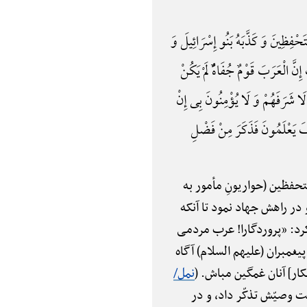
ْفِظِینَ وَ کَذَّبَهُ بَنُو إِسْرَائِیلَ وَ
نَّ الْعَرَبَ قَوْمٌ جُفَاهًٌْ لَمْ یَکُنْ
ا شَرَفَهُمْ وَ لَا یُؤْمِنُونَ بِی إِنْ
فَ یَعْلَمُونَ فَذَکَرَ مِنْ فَضْلِ
تحفظین (حواریونِ مأمور به
در راهش جهاد نمود تا آنکه
کرد: «پروردگارا! عرب مردمی
غمبران (علیهم السلام) آگاه
کار] آنان غمگین مباش. (
نمل/
لت وصیّش تذکّر داد، و در