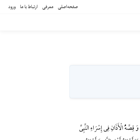
صفحه‌اصلی
معرفی
ارتباط با ما
ورود
ِصَّهًُْ الْأَذَانِ فِی إِسْرَاءِ النَّبِیِّ