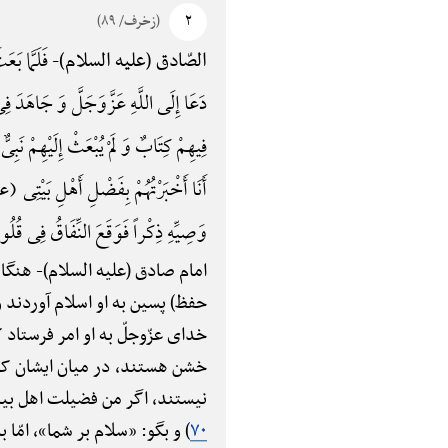
۲
(زخرف/ ۸۹)
فَلَمَّا بَع
الصّادق (علیه السلام)-
دَعَا إِلَی اللَّهِ عَزَّوَجَلَّ وَ جَاهَدَ فِی 
فِیهِمْ کِتَابٌ وَ لَمْ یُبْعَثْ إِلَیْهِمْ 
أَنَا أَخْبَرْتُهُمْ بِفَضْلِ أَهْلِ بَیْتِی
وَصِیِّهِ ذِکْراً فَوَقَعَ النِّفَاقُ فِی 
امام صادق (علیه السلام)-
هنگام
حفظ) پسین به او اسلام آوردند 
خدای عزّوجلّ به او امر فرستاد
خشن هستند، در میان ایشان کتاب
نیستند، اگر من فضیلت اهل بیتم 
۷۰
) و بگو: «سلام بر شما»، امّا