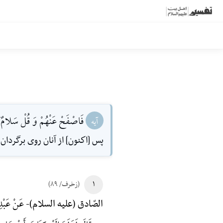
فَاصْفَحْ عَنْهُمْ وَ قُلْ سَلامٌ ف
آیه
پس [اكنون] از آنان روى برگردان
۱
(زخرف/ ۸۹)
عَنْ عَبْدِ 
الصّادق (علیه السلام)-