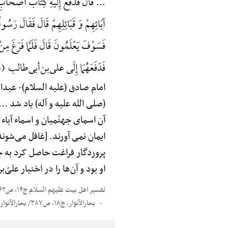
... قَالَ فَدَفَعَ إِلَیْهِ کِتَابَ أَصْحَابِ
آبَائِهِمْ وَ قَبَائِلِهِمْ قَالَ فَقَالَ ر
فَسَوْفَ یَعْلَمُونَ قَالَ فَلَمَّا فَرَغَ مِنْ مُ
فَدَفَعَهُمَا إِلَی علی‌بن‌أبی‌طالب
امام صادق (علیه السلام)-
عبدال
(صلی الله علیه و آله) یاد شد .
آن اسمای جهنّمیان و اسماء آباء 
ایمان نمی آورند. [غافل می‌شوند]
پروردگار فراغت حاصل کرد به جا
او بود و آن‌ها را در اختیار علی
تفسیر اهل بیت علیهم السلام ج۱۴، ص۱۴۲
بحارالأنوار، ج۱۸، ص۳۸۷/ بحارالأنوار، ج۲۶، ص۱۲۴/ العیاشی، ج۱، ص۱۵۷ و نورالثقلین، فیه: «قال فلمّا فرغ من مناجاهًْ ... الی آخر» محذوف