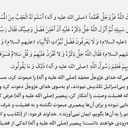
َثَ اللَّهُ عَزَّوَجَلَّ مُحَمَّداً (صلی الله علیه و آله) أَسْلَمَ لَهُ الْعَقِبُ مِنَ الْمُسْتَح
سَبِیلِهِ ثُمَّ أَنْزَلَ اللَّهُ جَلَّ ذِکْرُهُ عَلَیْهِ أَنْ أَعْلِنْ فَضْلَ وَصِیِّکَ فَقَالَ رَبِّ إِ
نَبِیٌّ (علیه السلام) وَ لَا یَعْرِفُونَ فَضْلَ نُبُوَّاتِ الْأَنْبِیَاءِ (علیهم السلام) وَ لَ
 (علیهم السلام) فَقَالَ اللَّهُ جَلَّ ذِکْرُهُ وَ لا تَحْزَنْ عَلَیْهِمْ وَ قُلْ سَلامٌ فَسَوْ
قُلُوبِهِمْ فَعَلِمَ رَسُولُ اللَّهِ (صلی الله علیه و آله) ذَلِکَ وَ مَا یَقُولُون.
ی‌که خدای عزّوجلّ محمّد (صلی الله علیه و آله) را مبعوث کرد، مس
و بنی‌اسرائیل تکذیبش نمودند، او به‌سوی خدای عزّوجلّ دعوت کرد و 
 که فضیلت وصیّت را آشکار کن، پیغمبر (صلی الله علیه و آله) عرض 
ی نبوده و برای آن‌ها پیغمبری مبعوث نگشته و به فضیلت و شرف پی
را به آن‌ها بگویم، ایمان نمی‌آورند». خداوند فرمود: از [تکذیب و ان
 به‌زودی خواهند دانست! پیغمبر (صلی الله علیه و آله) اندکی از فضی