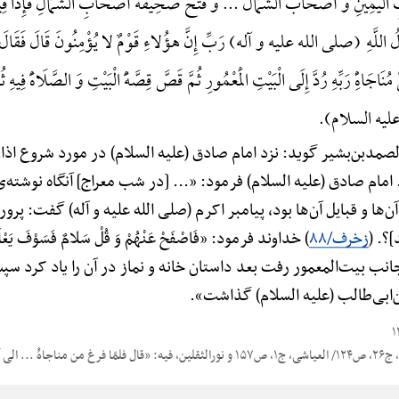
 الْیَمِینِ وَ أَصْحَابَ الشِّمَال ... وَ فَتَحَ صَحِیفَهًَْ أَصْحَابِ الشِّمَالِ فَإِذَا فِیهَا أ
َسُولُ اللَّهِ (صلی الله علیه و آله) رَبِّ إِنَّ هؤُلاءِ قَوْمٌ لا یُؤْمِنُونَ قَالَ فَقَالَ 
نَاجَاهًِْ رَبِّهِ رُدَّ إِلَی الْبَیْتِ الْمَعْمُورِ ثُمَّ قَصَّ قِصَّهًَْ الْبَیْتِ وَ الصَّلَاهًَْ فِیهِ 
 (علیه السلام).
صمدبن‌بشیر گوید: نزد امام صادق (علیه السلام) در مورد شروع اذا
.. امام صادق (علیه السلام) فرمود: «... [در شب معراج] آنگاه نوش
آن‌ها و قبایل آن‌ها بود، پیامبر اکرم (صلی الله علیه و آله) گفت: پرو
؟. (
زخرف/۸۸
) خداوند فرمود: «فَاصْفَحْ عَنْهُمْ وَ قُلْ سَلامٌ فَسَوْفَ ی
نب بیت‌المعمور رفت بعد داستان خانه و نماز در آن را یاد کرد سپس 
ّ‌بن‌ابی‌طالب (علیه السلام) گذاشت».