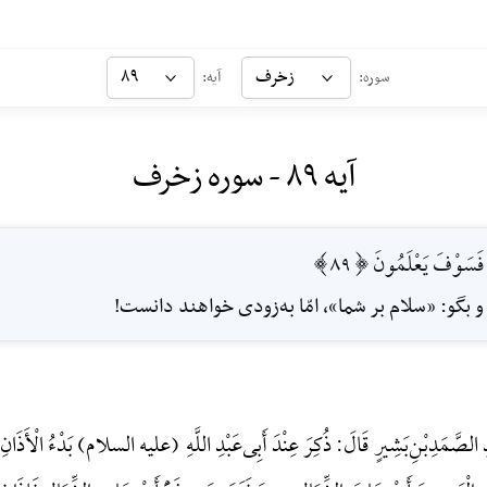
زخرف
۸۹
سوره:
آیه:
آیه ۸۹ - سوره زخرف
َسَوْفَ يَعْلَمُونَ [89]
 و بگو: «سلام بر شما»، امّا به‌زودى خواهند دانست!
الصَّمَدِ‌بْنِ‌بَشِیرٍ قَالَ: ذُکِرَ عِنْدَ أَبِی‌عَبْدِ اللَّهِ (علیه السلام) بَدْءُ الْأَذَانِ وَ ق