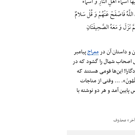
َسْمَاءُ أَهْلِ النَّارِ وَ أَسْمَاءُ
اللَّهُ فَاصْفَحْ عَنْهُمْ وَ قُلْ سَلامٌ
ثُمَّ نَزَلَ وَ مَعَهُ الصَّحِیفَتَانِ
ن و داستان آن در
معراج
پیامبر
ته‌ی اصحاب شمال را گشود که در
ردگارا! این‌ها قومی هستند که
َعْلَمُونَ». ... وقتی از مناجات
پایین آمد و هر دو نوشته با