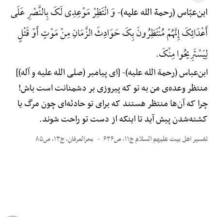
وَ انْتَظِرْ مَوْعِدِی لَکَ بِالنَّصْرِ عَلَی
ابن‌عبّاس (رحمة الله علیه)-
أَعْدَائِکَ إِنَّهُمْ مُنْتَظِرُونَ بِکَ حَوَادِثَ الزَّمَانِ مِنْ مَوْتٍ أَوْ قَتْلٍ
لِیَسْتَرِیحُوا مِنْکَ.
ابن‌عباس (رحمة الله علیه)-
[ای پیامبر (صلی الله علیه و آله)]
منتظر وعده‌ی من به تو که پیروزی بر دشمنانت است باش!
چرا که آن‌ها منتظر هستند که برای تو حادثه‌ای چون مرگ یا
کشته‌شدن پیش آید تا اینکه از دست تو راحت شوند.
تفسیر اهل بیت علیهم السلام ج۱۱، ص۶۳۶
بحرالعرفان، ج۱۳، ص۸۵