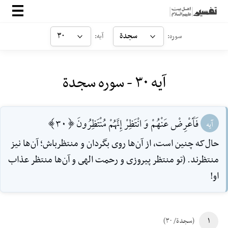
صفحه‌اصلی
سجدة
۳۰
سوره:
آیه:
معرفی
آیه ۳۰ - سوره سجدة
ارتباط با ما
ورود
فَآَعْرِضْ عَنْهُمْ وَ انْتَظِرْ إِنَّهُمْ مُنْتَظِرُونَ [30]
آیه
حال‌که چنین است، از آن‌ها روى بگردان و منتظرباش؛ آن‌ها نیز
منتظرند. (تو منتظر پیروزى و رحمت الهى و آن‌ها منتظر عذاب
او!
۱
(سجدة/ ۳۰)