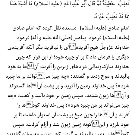
تَغْلِبُ الْخَطِیئَهًَْ ثُمَّ قَالَ أَبُو عَبْدِ اللَّهِ (علیه السلام) مَا أَشْبَهَ هَذَا
مِمَّا قَدْ یَغْلِبُ غَیْرَهُ.
امام صادق (علیه السلام)-
مسعده نقل کرده که امام صادق
(علیه السلام) فرمود: پیامبر (صلی الله علیه و آله) فرمود:
خداوند عزّ‌وجلّ هیچ آفریدهای را نیافرید مگر آنکه آفریده‌ی
دیگری را فرمان داد تا بر او چیره شود؛ از این قرار که چون
خداوند تبارک‌وتعالی دریاهای زیرین را آفرید، آنها به خود
بالیدند و موج زدند و گفتند: «چه چیز میتواند بر ما چیره
شود»؟ پس خداوند زمین را آفرید و بر پشت آنها گستراند
و آنها زبون شدند. سپس زمین بر خود بالید و گفت: «چه
چیز می‌تواند بر من چیره شود»؟ پس خداوند کوهها را
آفرید و آنها را چون میخ بر پشت آن استوار داشت تا بر
خود نلرزد و اینگونه زمین زبون شد و آرام گرفت. سپس
کوهها بر زمین بالیدند و گردن کشیدند و مغرورانه گفتند: