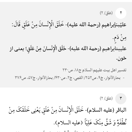
۲
(علق/ ۲)
خَلَقَ الْإِنْسانَ مِنْ عَلَقٍ قَالَ:
علیّ‎بن‎إبراهیم (رحمة الله علیه)-
مِنْ دَمٍ.
علی‎بن‎ابراهیم (رحمة الله علیه)-
خَلَقَ الْإِنْسانَ مِنْ عَلَقٍ؛ یعنی از
خون.
تفسیر اهل بیت علیهم السلام ج۱۸، ص۲۳۰
بحارالأنوار، ج۹، ص۲۵۲/ القمی، ج۲، ص۴۳۰/ بحارالأنوار، ج۵۷، ص۳۷۶
۳
(علق/ ۲)
خَلَقَ الْإِنْسانَ مِنْ عَلَقٍ یَعْنِی خَلَقَکَ مِنْ
الباقر (علیه السلام)-
نُطْفَهًٍْ وَ شَقَّ مِنْکَ عَلِیّاً (علیه السلام).