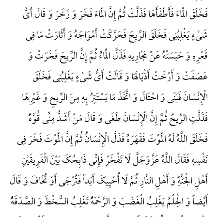
فَخَلَقَ الْمَاءَ فَأَطْفَأَهَا فَذَلَّتْ ثُمَّ إِنَّ الْمَاءَ فَخَرَ وَ زَخَرَ وَ قَالَ أَیُّ
شَیْءٍ یَغْلِبُنِی فَخَلَقَ الرِّیحَ فَحَرَّکَتْ أَمْوَاجَهُ وَ أَثَارَتْ مَا فِی
قَعْرِهِ وَ حَبَسَتْهُ عَنْ مَجَارِیهِ فَذَلَّ الْمَاءُ ثُمَّ إِنَّ الرِّیحَ فَخَرَتْ وَ
عَصَفَتْ وَ أَرْخَتْ أَذْیَالَهَا وَ قَالَتْ أَیُّ شَیْءٍ یَغْلِبُنِی فَخَلَقَ
الْإِنْسَانَ فَبَنَی وَ احْتَالَ وَ اتَّخَذَ مَا یَسْتَتِرُ بِهِ مِنَ الرِّیحِ وَ غَیْرِهَا
فَذَلَّتِ الرِّیحُ ثُمَّ إِنَّ الْإِنْسَانَ طَغَی وَ قَالَ مَنْ أَشَدُّ مِنِّی قُوَّهًًْ
فَخَلَقَ اللَّهُ لَهُ الْمَوْتَ فَقَهَرَهُ فَذَلَّ الْإِنْسَانُ ثُمَّ إِنَّ الْمَوْتَ فَخَرَ فِی
نَفْسِهِ فَقَالَ اللَّهُ عَزَّوَجَلَّ لَا تَفْخَرْ فَإِنِّی ذَابِحُکَ بَیْنَ الْفَرِیقَیْنِ
أَهْلِ الْجَنَّهًِْ وَ أَهْلِ النَّارِ ثُمَّ لَا أُحْیِیکَ أَبَداً فَتُرْجَی أَوْ تُخَافَ وَ قَالَ
أَیْضاً وَ الْحِلْمُ یَغْلِبُ الْغَضَبَ وَ الرَّحْمَهًُْ تَغْلِبُ السُّخْطَ وَ الصَّدَقَهًُْ