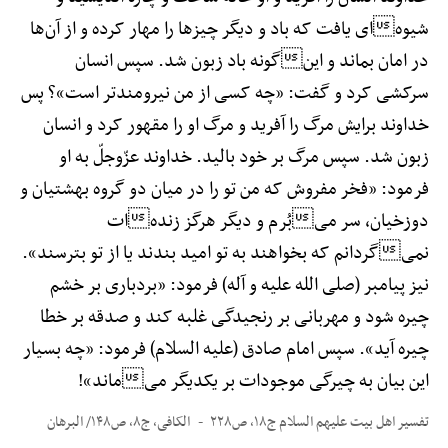
شیوهای یافت که باد و دیگر چیزها را مهار کرده و از آن‌ها
در امان بماند و اینگونه باد زبون شد. سپس انسان
سرکشی کرد و گفت: «چه کسی از من نیرومندتر است»؟ پس
خداوند برایش مرگ را آفرید و مرگ او را مقهور کرد و انسان
زبون شد. سپس مرگ بر خود بالید. خداوند عزّ‌وجلّ به او
فرمود: «فخر مفروش که من تو را در میان دو گروه بهشتیان و
دوزخیان، سر میبُرم و دیگر هرگز زندهات
نمیگردانم که بخواهند به تو امید بندند یا از تو بترسند».
نیز پیامبر (صلی الله علیه و آله) فرمود: «بردباری بر خشم
چیره شود و مهربانی بر رنجیدگی غلبه کند و صدقه بر خطا
چیره آید». سپس امام صادق (علیه السلام) فرمود: «چه بسیار
این بیان به چیرگی موجودات بر یکدیگر میماند»!
تفسیر اهل بیت علیهم السلام ج۱۸، ص۲۲۸
الکافی، ج۸، ص۱۴۸/ البرهان