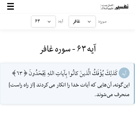
صفحه‌اصلی
غافر
۶۳
سوره:
آیه:
معرفی
آیه ۶۳ - سوره غافر
ارتباط با ما
ورود
كَذلِكَ يُؤْفَكُ الَّذينَ كانُوا بِآياتِ اللهِ يَجْحَدُونَ [63]
آیه
اين‌گونه، آن‌هايى كه آيات خدا را انكار مى‌كردند [از راه راست]
منحرف مى‌شوند.