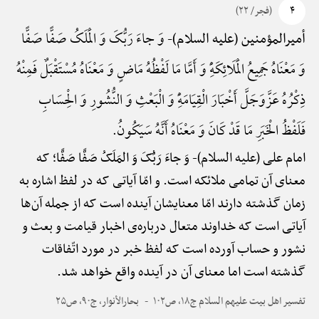
۴
(فجر/ ۲۲)
وَ جاءَ رَبُّکَ وَ الْمَلَکُ صَفًّا صَفًّا
أمیرالمؤمنین (علیه السلام)-
وَ مَعْنَاهُ جَمِیعُ الْمَلَائِکَهًِْ وَ أَمَّا مَا لَفْظُهُ مَاضٍ وَ مَعْنَاهُ مُسْتَقْبَلٌ فَمِنْهُ
ذِکْرُهُ عَزَّوَجَلَّ أَخْبَارَ الْقِیَامَهًِْ وَ الْبَعْثِ وَ النُّشُورِ وَ الْحِسَابِ
فَلَفْظُ الْخَبَرِ مَا قَدْ کَانَ وَ مَعْنَاهُ أَنَّهُ سَیَکُونُ.
امام علی (علیه السلام)-
وَ جاءَ رَبُّکَ وَ المَلَکُ صَفًّا صَفًّا؛ که
معنای آن تمامی ملائکه است. و امّا آیاتی که در لفظ اشاره به
زمان گذشته دارند امّا معنایشان آینده است که از جمله آن‌ها
آیاتی است که خداوند متعال درباره‌ی اخبار قیامت و بعث و
نشور و حساب آورده است که لفظ خبر در مورد اتّفاقات
گذشته است اما معنای آن در آینده واقع خواهد شد.
تفسیر اهل بیت علیهم السلام ج۱۸، ص۱۰۲
بحارالأنوار، ج۹۰، ص۲۵