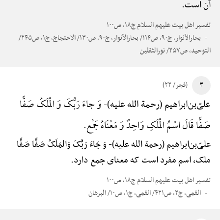
آن است.
تفسیر اهل بیت علیهم السلام ج۱۸، ص۱۰۰
بحارالأنوار، ج۹۰، ص۱۱۴/ بحارالأنوار، ج۹۰، ص۱۳۰/ الاحتجاج، ج۱، ص۲۴۵/
التوحید، ص۲۵۷/ نورالثقلین
۳
(فجر/ ۲۲)
وَ جاءَ رَبُّکَ وَ الْمَلَکُ صَفًّا
علیّ‌بن‌ابراهیم (رحمة الله علیه)-
صَفًّا قَالَ اسْمُ الْمَلَکِ وَاحِدٌ وَ مَعْنَاهُ جَمْع.
علیّ‌بن‌ابراهیم (رحمة الله علیه)-
وَ جَاءَ رَبُّکَ وَالمَلَکُ صَفًّا صَفًّا
ملک، اسم مفرد است که معنای جمع دارد.
تفسیر اهل بیت علیهم السلام ج۱۸، ص۱۰۰
القمی، ج۲، ص۴۲۱/ القمی، ج۱، ص۱۰/ البرهان