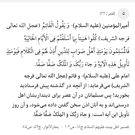
۵
(فجر/ ۲۲)
وَ یَقُولُ الْقَائِمُ (عجل الله تعالی
أمیرالمؤمنین (علیه السلام)-
فرجه الشریف) کُلُوا هَنِیئاً بِما أَسْلَفْتُمْ فِی الْأَیَّامِ الْخالِیَهًِْ
فَالْمُسْلِمُونَ یَوْمَئِذٍ أَهْلُ صَوَابٍ لِلدِّینِ أُذِنَ لَهُمْ فِی الْکَلَامِ فَیَوْمَئِذٍ
تَأْوِیلُ هَذِهِ الْآیَهًِْ وَ جاءَ رَبُّکَ وَ الْمَلَکُ صَفًّا صَفًّا.
امام علی (علیه السلام)-
و قائم (عجل الله تعالی فرجه
الشریف) می‌فرماید: از آنچه در گذشته پیش فرستادید
بخورید! پس مسلمانان در آن عصر برای دینداریشان اهل
درستی‌اند و به آنان اذن سخن گفتن داده می‌شود، و آن روز
تأویل این آیه است: وَ جاءَ رَبُّکَ وَ المَلَکُ صَفًّا صَفًّا.
تفسیر اهل بیت علیهم السلام ج۱۸، ص۱۰۲
بحارالأنوار، ج۵۳، ص۸۵