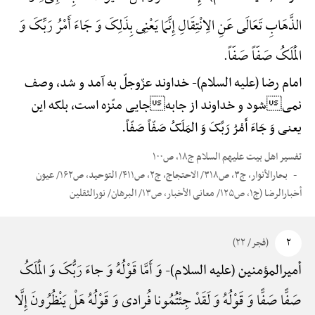
الذَّهَابِ تَعَالَی عَنِ الِانْتِقَالِ إِنَّمَا یَعْنِی بِذَلِکَ وَ جَاءَ أَمْرُ رَبِّکَ وَ
الْمَلَکُ صَفّاً صَفّاً.
امام رضا (علیه السلام)-
خداوند عزّوجلّ به آمد و شد، وصف
نمیشود و خداوند از جابهجایی منّزه است، بلکه این
یعنی وَ جَاءَ أَمْرُ رَبِّکَ وَ المَلَکُ صَفّاً صَفّاً.
تفسیر اهل بیت علیهم السلام ج۱۸، ص۱۰۰
بحارالأنوار، ج۳، ص۳۱۸/ الاحتجاج، ج۲، ص۴۱۱/ التوحید، ص۱۶۲/ عیون
أخبارالرضا (ج۱، ص۱۲۵/ معانی الأخبار، ص۱۳/ البرهان/ نورالثقلین
۲
(فجر/ ۲۲)
وَ أَمَّا قَوْلُهُ وَ جاءَ رَبُّکَ وَ الْمَلَکُ
أمیرالمؤمنین (علیه السلام)-
صَفًّا صَفًّا وَ قَوْلُهُ وَ لَقَدْ جِئْتُمُونا فُرادی وَ قَوْلُهُ هَلْ یَنْظُرُونَ إِلَّا