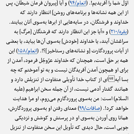
اوّل شما را آفریدیم!. (
انعام/۹۴
) و آیا [پیروان فرمان شیطان، پس
از این همه نشانه‌ها و برنامه‌های روشن] انتظار دارند که
خداوند و فرشتگان، در سایه‌هایی از ابرها به‌سوی آنان بیایند.
(
بقره/۲۱۰
) و «آیا جز این انتظار دارند که فرشتگان [مرگ] به
سراغشان آیند، یا خداوند [خودش] به‌سوی آن‌ها بیاید، یا بعضی
از آیات پروردگارت [و نشانه‌های رستاخیز]؟!. (
انعام/۱۵۸
) این
همه بر حقّ است، همچنان که خداوند عزّ‌وجّل فرمود، آمدن از
برای او همچون آمدن آفریدگان نیست و به تو آموختم که چه
بسا آیهای از کتاب خدا تأویلی متفاوت از تنزیلش دارد و
همانند گفتار آدمی نیست، از آن جمله سخن ابراهیم (علیه
السلام) است: من به‌سوی پروردگارم می‌روم، او مرا هدایت
خواهد کرد!. (
صافات/۹۹
) معنای رفتن او به‌سوی پروردگارش،
همانا روی آوردن به‌سوی او در پرستش و کوشش و نزدیکی
جویی است، حال دیدی که تأویل این سخن متفاوت از تنزیل