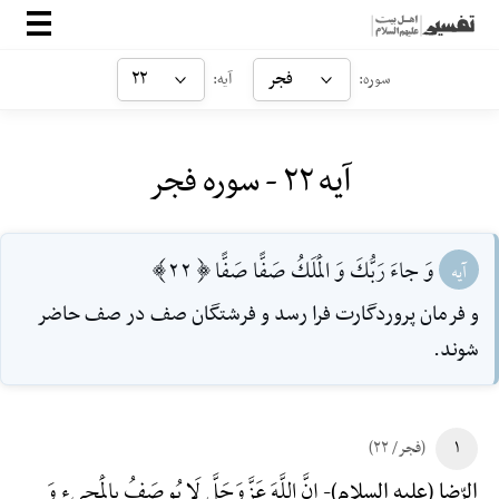
صفحه‌اصلی
فجر
۲۲
سوره:
آیه:
معرفی
آیه ۲۲ - سوره فجر
ارتباط با ما
ورود
وَ جاءَ رَبُّكَ وَ الْمَلَكُ صَفًّا صَفًّا [22]
آیه
و فرمان پروردگارت فرا رسد و فرشتگان صف در صف حاضر
شوند.
۱
(فجر/ ۲۲)
إِنَّ اللَّهَ عَزَّوَجَلَّ لَا یُوصَفُ بِالْمَجِیءِ وَ
الرّضا (علیه السلام)-