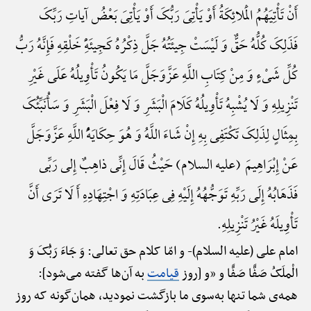
أَنْ تَأْتِیَهُمُ الْمَلائِکَةُ أَوْ یَأْتِیَ رَبُّکَ أَوْ یَأْتِیَ بَعْضُ آیاتِ رَبِّکَ
فَذَلِکَ کُلُّهُ حَقٌّ وَ لَیْسَتْ جِیئَتُهُ جَلَّ ذِکْرُهُ کَجِیئَهًِْ خَلْقِهِ فَإِنَّهُ رَبُّ
کُلِّ شَیْءٍ وَ مِنْ کِتَابِ اللَّهِ عَزَّوَجَلَّ مَا یَکُونُ تَأْوِیلُهُ عَلَی غَیْرِ
تَنْزِیلِهِ وَ لَا یُشْبِهُ تَأْوِیلُهُ کَلَامَ الْبَشَرِ وَ لَا فِعْلَ الْبَشَرِ وَ سَأُنَبِّئُکَ
بِمِثَالٍ لِذَلِکَ تَکْتَفِی بِهِ إِنْ شَاءَ اللَّهُ وَ هُوَ حِکَایَهًُْ اللَّهِ عَزَّوَجَلَّ
عَنْ إِبْرَاهِیمَ (علیه السلام) حَیْثُ قَالَ إِنِّی ذاهِبٌ إِلی رَبِّی
فَذَهَابُهُ إِلَی رَبِّهِ تَوَجُّهُهُ إِلَیْهِ فِی عِبَادَتِهِ وَ اجْتِهَادِهِ أَ لَا تَرَی أَنَّ
تَأْوِیلَهُ غَیْرُ تَنْزِیلِهِ.
امام علی (علیه السلام)-
و امّا کلام حق تعالی: وَ جَاءَ رَبُّکَ وَ
الْملَکُ صَفًّا صَفًّا و «و [روز
قیامت
به آن‌ها گفته می‌شود]:
همه‌ی شما تنها به‌سوی ما بازگشت نمودید، همان‌گونه که روز