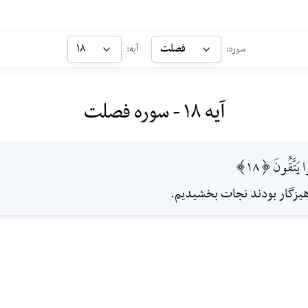
فصلت
۱۸
سوره:
آیه:
آیه ۱۸ - سوره فصلت
 يَتَّقُونَ [18]
رهيزگار بودند نجات بخشيديم.