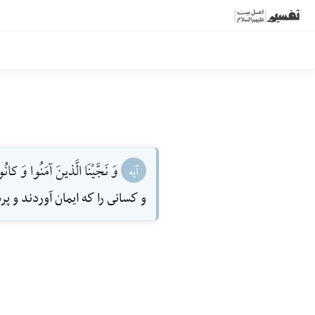
وَ نَجَّيْنَا الَّذينَ آمَنُوا وَ كانُوا
آیه
و كسانى را كه ايمان آوردند و پ