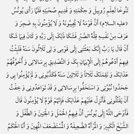
تَنُوخَا لَعِلْمِ رُوبِیلَ وَ حِکْمَتِهِ وَ قَدِیمِ صُحْبَتِهِ فَلَمَّا رَأَی یُونُسُ
(علیه السلام) أَنَّ قَوْمَهُ لَا یُجِیبُونَهُ وَ لَا یُؤْمِنُونَ بِهِ ضَجِرَ وَ
عَرَفَ مِنْ نَفْسِهِ قِلَّهًَْ الصَّبْرِ فَشَکَا ذَلِکَ إِلَی رَبِّهِ وَ کَانَ فِیمَا شَکَا
أَنْ قَالَ یَا رَبِّ إِنَّکَ بَعَثْتَنِی إِلَی قَوْمِی وَ لِی ثَلَاثُونَ سَنَهًْ فَلَبِثْتُ
فِیهِمْ أَدْعُوهُمْ إِلَی الْإِیمَانِ بِکَ وَ التَّصْدِیقِ بِرِسَالاتِی وَ أُخَوِّفُهُمْ
عَذَابَکَ وَ نَقِمَتَکَ ثَلَاثاً وَ ثَلَاثِینَ سَنَهًْ فَکَذَّبُونِی وَ لَمْ یُؤْمِنُوا بِی وَ
جَحَدُوا نُبُوَّتِی وَ اسْتَخَفُّوا بِرِسَالاتِی وَ قَدْ تَوَاعَدُونِی وَ خِفْتُ
أَنْ یَقْتُلُونِی فَأَنْزِلْ عَلَیْهِمْ عَذَابَکَ فَإِنَّهُمْ قَوْمٌ لَا یُؤْمِنُونَ قَالَ
فَأَوْحَی اللَّهُ إِلَی یُونُسَ أَنَّ فِیهِمُ الْحَمْلَ وَ الْجَنِینَ وَ الطِّفْلَ وَ
الشَّیْخَ الْکَبِیرَ وَ الْمَرْأَهًَْ الضَّعِیفَهًَْ وَ الْمُسْتَضْعَفَ الْمَهِینَ وَ أَنَا الْحَکَمُ