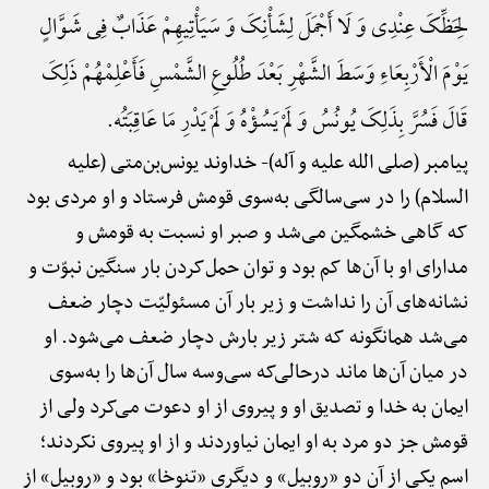
لِحَظِّکَ عِنْدِی وَ لَا أَجْمَلَ لِشَأْنِکَ وَ سَیَأْتِیهِمْ عَذَابٌ فِی شَوَّالٍ
یَوْمَ الْأَرْبِعَاءِ وَسَطَ الشَّهْرِ بَعْدَ طُلُوعِ الشَّمْسِ فَأَعْلِمْهُمْ ذَلِکَ
قَالَ فَسُرَّ بِذَلِکَ یُونُسُ وَ لَمْ یَسُؤْهُ وَ لَمْ یَدْرِ مَا عَاقِبَتُه.
پیامبر (صلی الله علیه و آله)-
خداوند یونس‌بن‌متی (علیه
السلام) را در سی‌سالگی به‌سوی قومش فرستاد و او مردی بود
که گاهی خشمگین می‌شد و صبر او نسبت به قومش و
مدارای او با آن‌ها کم بود و توان حمل‌کردن بار سنگین نبوّت و
نشانه‌های آن را نداشت و زیر بار آن مسئولیّت دچار ضعف
می‌شد همانگونه که شتر زیر بارش دچار ضعف می‌شود. او
در میان آن‌ها ماند درحالی‌که سی‌وسه سال آن‌ها را به‌سوی
ایمان به خدا و تصدیق او و پیروی از او دعوت می‌کرد ولی از
قومش جز دو مرد به او ایمان نیاوردند و از او پیروی نکردند؛
اسم یکی از آن دو «روبیل» و دیگری «تنوخا» بود و «روبیل» از