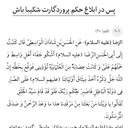
پس در ابلاغ حکم پروردگارت شکیبا باش
۱ -۱
(قلم/ ۴۸)
عَنِ الْحَسَنِ‌بْنِ‌شَاذَانَ الْوَاسِطِیِّ قَال کَتَبْتُ
الرّضا (علیه السلام)-
إِلَی أَبِی‌الْحَسَنِ‌الرِّضَا (علیه السلام) أَشْکُو جَفَاءَ أَهْلِ وَاسِطَ وَ
حَمْلَهُمْ عَلَیَّ وَ کَانَتْ عِصَابَهًٌْ مِنَ الْعُثْمَانِیَّهًِْ تُؤْذِینِی فَوَقَّعَ بِخَطِّهِ إِنَّ
اللَّهَ جَلَّ ذِکْرُهُ أَخَذَ مِیثَاقَ أَوْلِیَائِنَا (علیهم السلام) عَلَی الصَّبْرِ
فِی دَوْلَهًِْ الْبَاطِلِ فَاصْبِرْ لِحُکْمِ رَبِّکَ فَلَوْ قَدْ قَامَ سَیِّدُ الْخَلْقِ
لَقَالُوا یا وَیْلَنا مَنْ بَعَثَنا مِنْ مَرْقَدِنا هذا ما وَعَدَ الرَّحْمنُ وَ صَدَقَ
الْمُرْسَلُونَ.
امام رضا (علیه السلام)-
حسن‌بن‌شاذان واسطی گوید: به امام