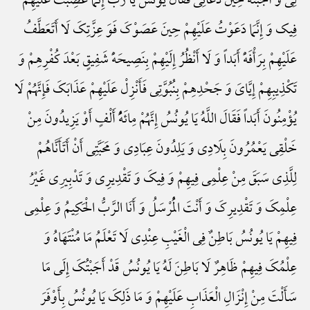
لِی وَ أَجَبْتُهُ حِینَ دَعَانِی فَقَالَ یُونُسُ یَا رَبِّ إِنَّمَا غَضِبْتُ عَلَیْهِمْ
فِیک وَ إِنَّمَا دَعَوْتُ عَلَیْهِمْ حِینَ عَصَوْکَ فَوَ عِزَّتِکَ لَا أَتَعَطَّفُ
عَلَیْهِمْ بِرَأْفَهًْ أَبَداً وَ لَا أَنْظُرُ إِلَیْهِمْ بِنَصِیحَهًْ شَفِیقٍ بَعْدَ کُفْرِهِمْ وَ
تَکْذِیبِهِمْ إِیَّایَ وَ جَحْدِهِمْ بِنُبُوَّتِی فَأَنْزِلْ عَلَیْهِمْ عَذَابَکَ فَإِنَّهُمْ لَا
یُؤْمِنُونَ أَبَداً فَقَالَ اللَّهُ یَا یُونُسُ إِنَّهُمْ مِائَهًُْ أَلْفٍ أَوْ یَزِیدُونَ مِنْ
خَلْقِی یَعْمُرُونَ بِلَادِی وَ یَلِدُونَ عِبَادِی وَ مَحَبَّتِی أَنْ أَتَأَنَّاهُمْ
لِلَّذِی سَبَقَ مِنْ عِلْمِی فِیهِمْ وَ فِیکَ وَ تَقْدِیرِی وَ تَدْبِیرِی غَیْرُ
عِلْمِکَ وَ تَقْدِیرِکَ وَ أَنْتَ الْمُرْسَلُ وَ أَنَا الرَّبُّ الْحَکِیمُ وَ عِلْمِی
فِیهِمْ یَا یُونُسُ بَاطِنٌ فِی الْغَیْبِ عِنْدِی لَا تَعْلَمُ مَا مُنْتَهَاهُ وَ
عِلْمُکَ فِیهِمْ ظَاهِرٌ لَا بَاطِنَ لَهُ یَا یُونُسُ قَدْ أَجَبْتُکَ إِلَی مَا
سَأَلْتَ مِنْ إِنْزَالِ الْعَذَابِ عَلَیْهِمْ وَ مَا ذَلِکَ یَا یُونُسُ بِأَوْفَرَ