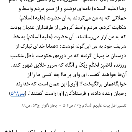
رضا (علیه السلام) نامه‌ای نوشتم و از ستم مردم واسط و
حملاتی که به من می‌کردند به آن حضرت (علیه السلام)
شکایت کردم. مردم واسط گروهی از طرفداران عثمان بودند
که به من آزار می‌رساندند. آن حضرت (علیه السلام) به خط
شریف خود به من این‌گونه نوشت: «همانا خدای تبارک از
دوستان ما پیمان گرفته که در دوره‌ی حکومت باطل شکیب
ورزند، فَاصْبِرْ لِحُکْمِ رَبِّکَ و آنگاه که سرور خلایق ظهور کند.
آن‌ها خواهند گفت: ای وای بر ما! چه کسی ما را از
خوابگاهمان برانگیخت؟! [آری] این همان است که خداوند
رحمان وعده داده، و فرستادگان [او] راست گفتند!. (
یس/۵۲
)
تفسیر اهل بیت علیهم السلام ج۱۶، ص۵۰۴
بحارالأنوار، ج۵۳، ص۸۹