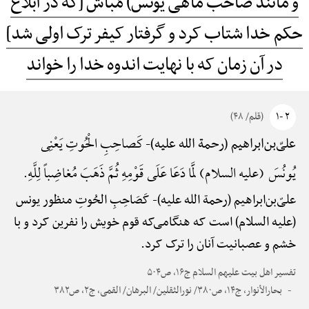
و مانند صاحب ماهی یونس) مَباش [که در ابلاغ
حکم خدا شتاب کرد و گرفتار کیفر ترک اولی شد]
در آن زمان که با نهایت اندوه خدا را خواند
۲ -۱
(قلم/ ۴۸)
کَصاحِبِ الْحُوتِ یَعْنِی
علیّ‌بن‌ابراهیم (رحمة الله علیه)-
یُونُسَ (علیه السلام) لَمَّا دَعَا عَلَی قَوْمِهِ ثُمَّ ذَهَبَ مُغاضِباً لِلَّهِ.
علیّ‌بن‌ابراهیم (رحمة الله علیه)-
کَصَاحِبِ الحُوتِ منظور یونس
(علیه السلام) است که هنگامی‌که قوم خویش را نفرین کرد و با
خشم و عصبانیت آنان را ترک کرد.
تفسیر اهل بیت علیهم السلام ج۱۶، ص۵۰۴
بحارالأنوار، ج۱۴، ص۳۸۰/ نورالثقلین/ البرهان/ القمی، ج۲، ص۳۸۲