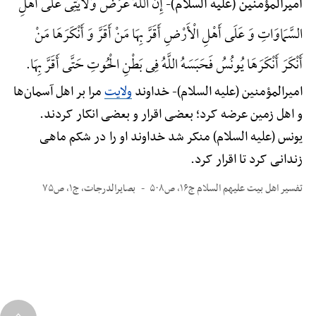
إِنَ اللَّهَ عَرَضَ وَلَایَتِی عَلَی أَهْلِ
أمیرالمؤمنین (علیه السلام)-
السَّمَاوَاتِ وَ عَلَی أَهْلِ الْأَرْضِ أَقَرَّ بِهَا مَنْ أَقَرَّ وَ أَنْکَرَهَا مَنْ
أَنْکَرَ أَنْکَرَهَا یُونُسُ فَحَبَسَهُ اللَّهُ فِی بَطْنِ الْحُوتِ حَتَّی أَقَرَّ بِهَا.
امیرالمؤمنین (علیه السلام)-
خداوند
ولایت
مرا بر اهل آسمان‌ها
و اهل زمین عرضه کرد؛ بعضی اقرار و بعضی انکار کردند.
یونس (علیه السلام) منکر شد خداوند او را در شکم ماهی
زندانی کرد تا اقرار کرد.
تفسیر اهل بیت علیهم السلام ج۱۶، ص۵۰۸
بصایرالدرجات، ج۱، ص۷۵