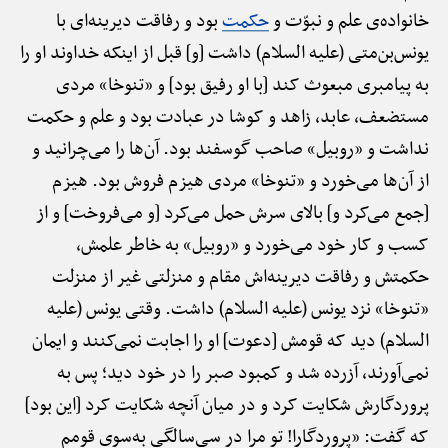
خانواده‌ی علم و نبوّت و
حکمت
بود و رفاقت دیرینه‌ای با
یونس‌بن‌متی (علیه السلام) داشت [و] قبل از اینکه خداوند او را
به پیامبری مبعوث کند [با او رفیق بود] و «تنوخا» مردی
مستضعف، عابد، زاهد و کوشا در عبادت بود و علم و حکمت
نداشت و «روبیل» صاحب گوسفند بود. آن‌ها را می‌چرانید و
از آن‌ها می‌خورد و «تنوخا» مردی هیزم فروش بود. هیزم
[جمع می‌کرد و] بالای سرش حمل می‌کرد [و می‌فروخت] و از
کسب و کار خود می‌خورد و «روبیل» به خاطر علمش،
حکمتش و رفاقت دیرینه‌اش مقام و منزلتی غیر از منزلت
«تنوخا» نزد یونس (علیه السلام) داشت. وقتی یونس (علیه
السلام) دید که قومش [دعوت] او را اجابت نمی‌کنند و ایمان
نمی‌آورند، آزرده شد و کمبود صبر را در خود دید؛ پس به
پروردگارش شکایت کرد و در میان آنچه شکایت کرد [این بود]
که گفت: «پروردگارا! تو مرا در سی‌سالگی به‌سوی قومم