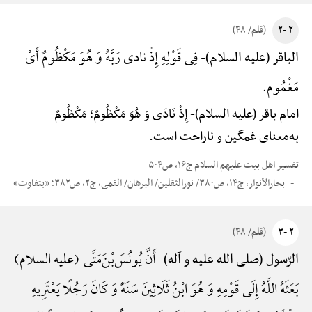
۲ -۲
(قلم/ ۴۸)
فِی قَوْلِهِ إِذْ نادی رَبَّهُ وَ هُوَ مَکْظُومٌ أَیْ
الباقر (علیه السلام)-
مَغْمُوم.
امام باقر (علیه السلام)-
إِذْ نَادَی وَ هُوَ مَکْظُومٌ؛ مَکْظُومٌ
به‌معنای غمگین و ناراحت است.
تفسیر اهل بیت علیهم السلام ج۱۶، ص۵۰۴
بحارالأنوار، ج۱۴، ص۳۸۰/ نورالثقلین/ البرهان/ القمی، ج۲، ص۳۸۲؛ «بتفاوت»
۲ -۳
(قلم/ ۴۸)
أَنَّ یُونُسَ‌بْنَ‌مَتَّی (علیه السلام)
الرّسول (صلی الله علیه و آله)-
بَعَثَهُ اللَّهُ إِلَی قَوْمِهِ وَ هُوَ ابْنُ ثَلَاثِینَ سَنَهًْ وَ کَانَ رَجُلًا یَعْتَرِیهِ