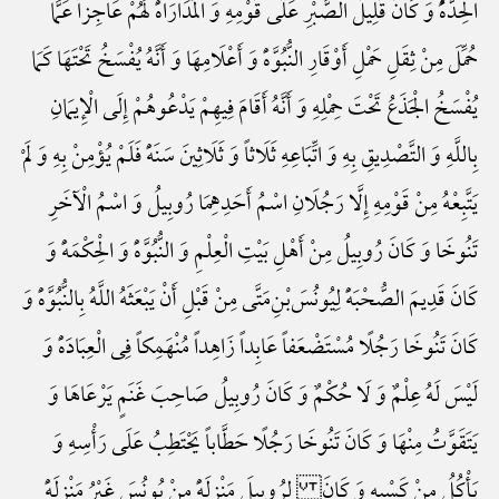
الْحِدَّهًُْ وَ کَانَ قَلِیلَ الصَّبْرِ عَلَی قَوْمِهِ وَ الْمُدَارَاهًْ لَهُمْ عَاجِزاً عَمَّا
حُمِّلَ مِنْ ثِقَلِ حَمْلِ أَوْقَارِ النُّبُوَّهًْ وَ أَعْلَامِهَا وَ أَنَّهُ یُفْسَخُ تَحْتَهَا کَمَا
یُفْسَخُ الْجَذَعُ تَحْتَ حِمْلِهِ وَ أَنَّهُ أَقَامَ فِیهِمْ یَدْعُوهُمْ إِلَی الْإِیمَانِ
بِاللَّهِ وَ التَّصْدِیقِ بِهِ وَ اتِّبَاعِهِ ثَلَاثاً وَ ثَلَاثِینَ سَنَهًْ فَلَمْ یُؤْمِنْ بِهِ وَ لَمْ
یَتَّبِعْهُ مِنْ قَوْمِهِ إِلَّا رَجُلَانِ اسْمُ أَحَدِهِمَا رُوبِیلُ وَ اسْمُ الْآخَرِ
تَنُوخَا وَ کَانَ رُوبِیلُ مِنْ أَهْلِ بَیْتِ الْعِلْمِ وَ النُّبُوَّهًْ وَ الْحِکْمَهًْ وَ
کَانَ قَدِیمَ الصُّحْبَهًْ لِیُونُسَ‌بْنِ‌مَتَّی مِنْ قَبْلِ أَنْ یَبْعَثَهُ اللَّهُ بِالنُّبُوَّهًْ وَ
کَانَ تَنُوخَا رَجُلًا مُسْتَضْعَفاً عَابِداً زَاهِداً مُنْهَمِکاً فِی الْعِبَادَهًْ وَ
لَیْسَ لَهُ عِلْمٌ وَ لَا حُکْمٌ وَ کَانَ رُوبِیلُ صَاحِبَ غَنَمٍ یَرْعَاهَا وَ
یَتَقَوَّتُ مِنْهَا وَ کَانَ تَنُوخَا رَجُلًا حَطَّاباً یَحْتَطِبُ عَلَی رَأْسِهِ وَ
یَأْکُلُ مِنْ کَسْبِهِ وَ کَانَ لِرُوبِیلَ مَنْزِلَهًْ مِنْ یُونُسَ غَیْرُ مَنْزِلَهًْ