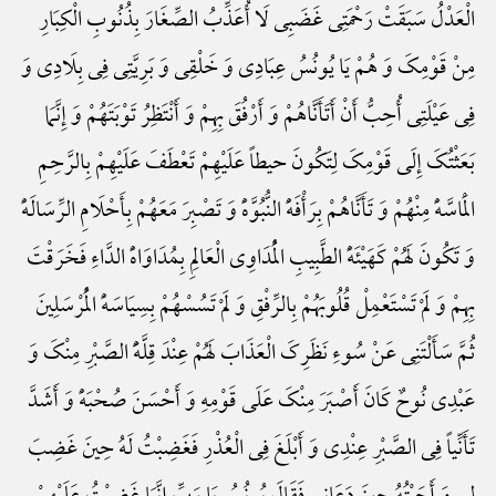
الْعَدْلُ سَبَقَتْ رَحْمَتِی غَضَبِی لَا أُعَذِّبُ الصِّغَارَ بِذُنُوبِ الْکِبَارِ
مِنْ قَوْمِکَ وَ هُمْ یَا یُونُسُ عِبَادِی وَ خَلْقِی وَ بَرِیَّتِی فِی بِلَادِی وَ
فِی عَیْلَتِی أُحِبُّ أَنْ أَتَأَنَّاهُمْ وَ أَرْفُقَ بِهِمْ وَ أَنْتَظِرُ تَوْبَتَهُمْ وَ إِنَّمَا
بَعَثْتُکَ إِلَی قَوْمِکَ لِتَکُونَ حیطاً عَلَیْهِمْ تَعْطَفَ عَلَیْهِمْ بِالرَّحِمِ
الْمَاسَّهًْ مِنْهُمْ وَ تَأَنَّاهُمْ بِرَأْفَهًْ النُّبُوَّهًْ وَ تَصْبِرَ مَعَهُمْ بِأَحْلَامِ الرِّسَالَهًْ
وَ تَکُونَ لَهُمْ کَهَیْئَهًْ الطَّبِیبِ الْمُدَاوِی الْعَالِمِ بِمُدَاوَاهًْ الدَّاءِ فَخَرَقْتَ
بِهِمْ وَ لَمْ تَسْتَعْمِلْ قُلُوبَهُمْ بِالرِّفْقِ وَ لَمْ تَسُسْهُمْ بِسِیَاسَهًْ الْمُرْسَلِینَ
ثُمَّ سَأَلْتَنِی عَنْ سُوءِ نَظَرِکَ الْعَذَابَ لَهُمْ عِنْدَ قِلَّهًَْ الصَّبْرِ مِنْکَ وَ
عَبْدِی نُوحٌ کَانَ أَصْبَرَ مِنْکَ عَلَی قَوْمِهِ وَ أَحْسَنَ صُحْبَهًْ وَ أَشَدَّ
تَأَنِّیاً فِی الصَّبْرِ عِنْدِی وَ أَبْلَغَ فِی الْعُذْرِ فَغَضِبْتُ لَهُ حِینَ غَضِبَ