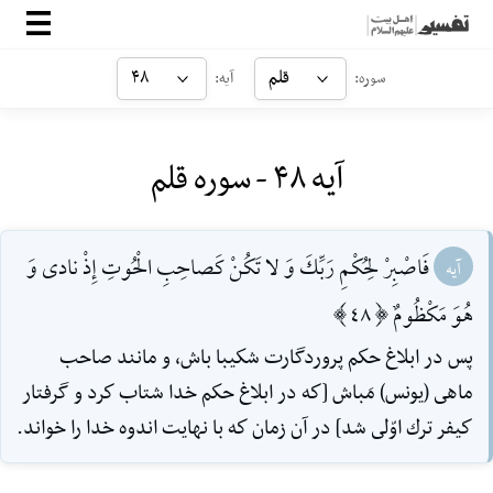
صفحه‌اصلی
قلم
۴۸
سوره:
آیه:
معرفی
آیه ۴۸ - سوره قلم
ارتباط با ما
ورود
فَاصْبِرْ لِحُكْمِ رَبِّكَ وَ لا تَكُنْ كَصاحِبِ الْحُوتِ إِذْ نادى وَ
آیه
هُوَ مَكْظُومٌ [48]
پس در ابلاغ حكم پروردگارت شكيبا باش، و مانند صاحب
ماهى (يونس) مَباش [كه در ابلاغ حكم خدا شتاب كرد و گرفتار
كيفر ترك اوّلى شد] در آن زمان كه با نهايت اندوه خدا را خواند.