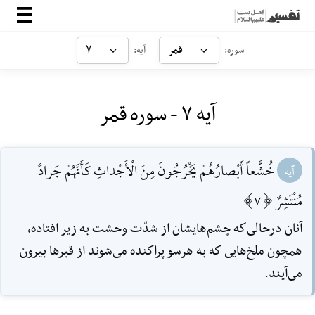
صفحه‌اصلی
قمر
۷
سوره:
آیه:
معرفی
آیه ۷ - سوره قمر
ارتباط با ما
ورود
خُشَّعاً أَبْصارُهُمْ يَخْرُجُونَ مِنَ الْأَجْداثِ كَأَنَّهُمْ جَرادٌ
آیه
مُنْتَشِرٌ [7]
آنان درحالى‌كه چشم‌هايشان از شدّت وحشت به زير افتاده،
همچون ملخ‌هايى كه به هرسو پراكنده مى‌شوند از قبرها بيرون
مى‌آيند.