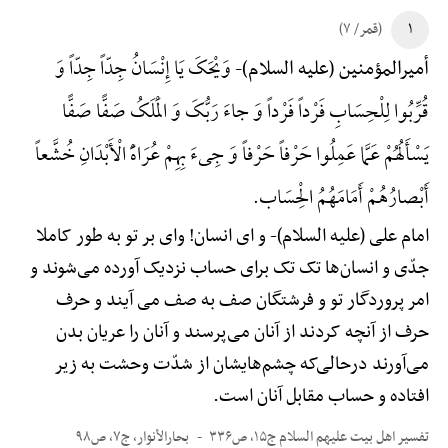
۱
(قمر/ ۷)
وَیْحَکَ یَا إِنْسَانُ جِدّاً جِدّاً وَ
أمیرالمؤمنین (علیه السلام)-
قُرِّبُوا لِلْحِسَابِ فَرْداً فَرْداً وَ جاءَ رَبُّکَ وَ الْمَلَکُ صَفًّا صَفًّا
یَسْأَلُهُمْ عَمَّا عَمِلُوا حَرْفاً حَرْفاً وَ جِیءَ بِهِمْ عُرَاهًَْ الْأَبْدَانِ خُشَّعاً
أَبْصارُهُمْ أَمَامَهُمُ الْحِسَاب.
امام علی (علیه السلام)-
و ای انسان! وای بر تو به طور کاملا
جدّی و انسان‌ها تک تک برای حساب نزدیک آورده می‌شوند و
امر پروردگار تو و فرشتگان صف به صف می آیند و حرف
حرف از آنچه کردند از آنان می‌پرسند و آنان را عریان بدن
می‌آورند درحالی‌که چشم‌هایشان از شدّت وحشت به زیر
افتاده و حساب مقابل آنان است.
تفسیر اهل بیت علیهم السلام ج۱۵، ص۳۳۶
بحارالأنوار، ج۷، ص۹۸