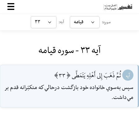
صفحه‌اصلی
قیامه
۳۳
سوره:
آیه:
معرفی
آیه ۳۳ - سوره قیامه
ارتباط با ما
ورود
ثُمَّ ذَهَبَ إِلى أَهْلِهِ يَتَمَطَّى [33]
آیه
سپس به‌سوي خانواده خود بازگشت در‌حالي‌كه متكبّرانه قدم بر
مي‌داشت.