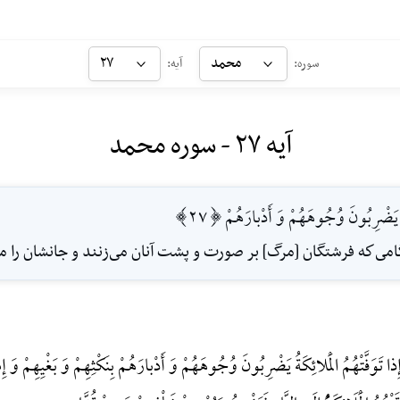
محمد
۲۷
سوره:
آیه:
آیه ۲۷ - سوره محمد
ةُ يَضْرِبُونَ وُجُوهَهُمْ وَ أَدْبارَهُمْ [27]
گامى‌كه فرشتگان [مرگ] بر صورت و پشت آنان مى‌زنند و جانشان را م
 تَوَفَّتْهُمُ الْمَلائِکَةُ یَضْرِبُونَ وُجُوهَهُمْ وَ أَدْبارَهُمْ بِنَکْثِهِمْ وَ بَغْیِهِمْ وَ إِمْس