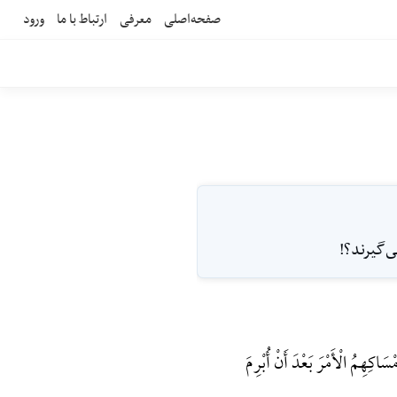
صفحه‌اصلی
معرفی
ارتباط با ما
ورود
ى‌گيرند؟!
َاکِهِمُ الْأَمْرَ بَعْدَ أَنْ أُبْرِمَ