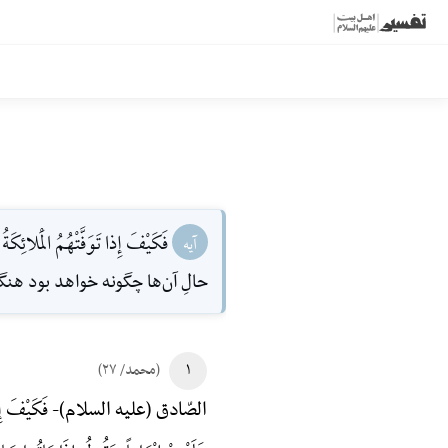
فَكَيْفَ إِذا تَوَفَّتْهُمُ الْمَلائِكَ
آیه
حالِ آن‌ها چگونه خواهد بود هن
۱
(محمد/ ۲۷)
فَکَیْفَ إِذا
الصّادق (علیه السلام)-