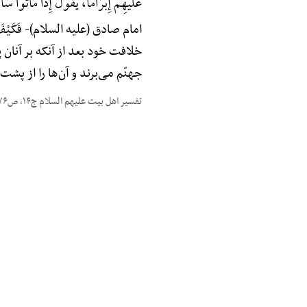
عَلَیْهِمْ إِبْرَاماً، یَقُولُ إِذَا مَاتُوا سَاقَ
امام صادق (علیه السلام)-
فَکَیْف
خلافت خود بعد از آنکه بر آنان
جهنّم می‌برند و آن‌ها را از پشت 
تفسیر اهل بیت علیهم السلام ج۱۴، ص۳۷۶