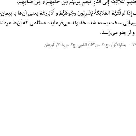
تْهُمُ الْمَلَائِکَهًُْ إِلَی النَّارِ فَیَضْرِبُونَهُمْ مِنْ خَلْفِهِمْ وَ مِنْ قُدَّامِهِم.
َ إِذَا تَوفَّتْهُمْ المَلائِکَةُ یَضْرِبُونَ وجُوهَهُمْ و أَدْبَارَهُمْ یعنی آن‌ها
 پیمانی سخت بسته شد. خداوند می‌فرماید: هنگامی که آن‌ها مردند، ف
و از جلو می‌زنند.
بحارالأنوار، ج۳۰، ص۱۶۲/ القمی، ج۲، ص۳۰۸/ البرهان