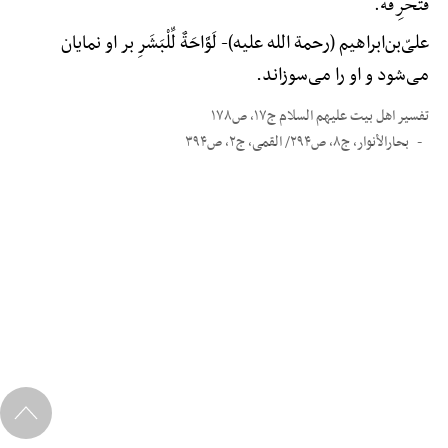
فَتُحْرِقُهُ.
علیّ‌بن‌ابراهیم (رحمة الله علیه)-
لَوَّاحَةٌ لِّلْبَشَرِ بر او نمایان
می‌شود و او را می‌سوزاند.
تفسیر اهل بیت علیهم السلام ج۱۷، ص۱۷۸
بحارالأنوار، ج۸، ص۲۹۴/ القمی، ج۲، ص۳۹۴