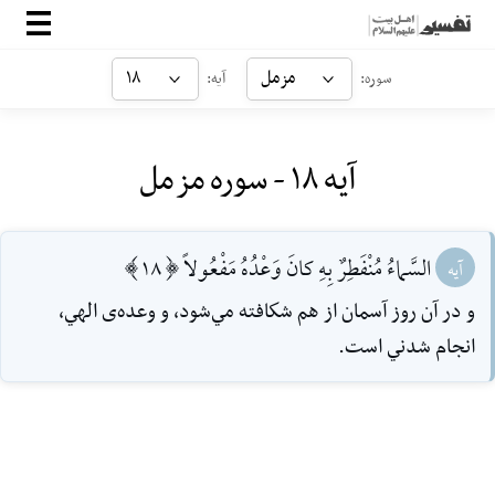
صفحه‌اصلی
مزمل
۱۸
سوره:
آیه:
معرفی
آیه ۱۸ - سوره مزمل
ارتباط با ما
ورود
السَّماءُ مُنْفَطِرٌ بِهِ كانَ وَعْدُهُ مَفْعُولاً [18]
آیه
و در آن روز آسمان از هم شكافته مي‌شود، و وعده‌ی الهي،
انجام شدني است.