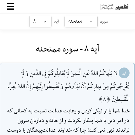
صفحه‌اصلی
ممتحنه
۸
سوره:
آیه:
معرفی
آیه ۸ - سوره ممتحنه
ارتباط با ما
ورود
لا يَنْهاكُمُ اللهُ عَنِ الَّذينَ لَمْ يُقاتِلُوكُمْ فِي الدِّينِ وَ لَمْ
آیه
يُخْرِجُوكُمْ مِنْ دِيارِكُمْ أَنْ تَبَرُّوهُمْ وَ تُقْسِطُوا إِلَيْهِمْ إِنَّ اللهَ يُحِبُّ
الْمُقْسِطينَ [8]
خدا شما را از نيكى‌كردن و رعايت عدالت نسبت به كسانى كه
در امر دين با شما پيكار نكردند و از خانه و ديارتان بيرون
نراندند نهى نمى‌كند؛ چرا كه خداوند عدالت‌پيشگان را دوست