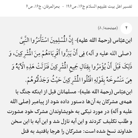
تفسیر اهل بیت علیهم السلام ج۱۶، ص۱۹۶
بحرالعرفان، ج۱۶، ص۶
۲
(ممتحنه/ ۸)
إِنَّ الْمُسْلِمِینَ اسْتَأْمَرُوا النَّبِیَّ
ابن‌عبّاس (رحمة الله علیه)-
(صلی الله علیه و آله) فِی أَنْ یَبَرُّوا أَقْرِبَاءَهُمْ مِنَ الْمُشْرِکِینَ، وَ
ذَلِکَ قَبْلَ أَنْ یُؤْمَرُوا بِقِتَالِ جَمِیعِ الْمُشْرِکِینَ فَنَزَلَتْ هَذِهِ الْآیَهًُْ وَ
هِیَ مَنْسُوخَهًْ بِقَوْلِهِ اقْتُلُوا الْمُشْرِکِینَ حَیْثُ وَجَدْتُمُوهُمْ.
ابن‌عبّاس (رحمة الله علیه)-
مسلمانان قبل از اینکه جنگ با
همه‌ی مشرکان به آن‌ها دستور داده شود از پیامبر (صلی الله
علیه و آله) در مورد نیکی به خویشاوندان مشرک خود مشورت
و طلب تکلیف کردند و این آیه نازل شد و این آیه با این سخن
خداوند نسخ شده است: مشرکان را هرجا یافتید به قتل