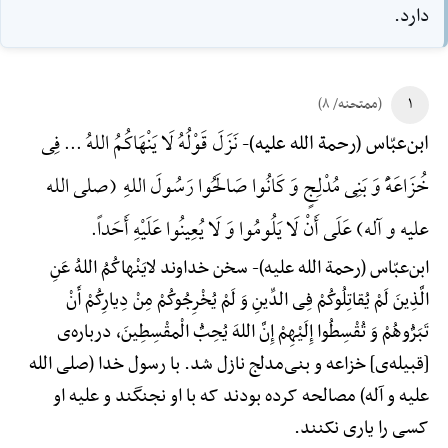
دارد.
۱
(ممتحنه/ ۸)
نَزَلَ قَوْلُهُ لَا یَنْهَاکُمُ اللهُ ... فِی
ابن‌عبّاس (رحمة الله علیه)-
خُزَاعَهًَْ وَ بَنِی مُدْلِجٍ وَ کَانُوا صَالَحُوا رَسُولَ اللهِ (صلی الله
علیه و آله) عَلَی أَنْ لَا یَلُومُوا وَ لَا یُعِینُوا عَلَیْهِ أَحَداً.
ابن‌عبّاس (رحمة الله علیه)-
سخن خداوند لایَنْهاکُمُ اللهُ عَنِ
الَّذِینَ لَمْ یُقاتِلُوکُمْ فِی الدِّینِ وَ لَمْ یُخْرِجُوکُمْ مِنْ دِیارِکُمْ أَنْ
تَبَرُّوهُمْ وَ تُقْسِطُوا إِلَیْهِمْ إِنَّ اللهَ یُحِبُّ الْمقْسِطِینَ، درباره‌ی
[قبیله‌ی] خزاعه و بنی‌مدلج نازل شد. با رسول خدا (صلی الله
علیه و آله) مصالحه کرده بودند که با او نجنگند و علیه او
کسی را یاری نکنند.