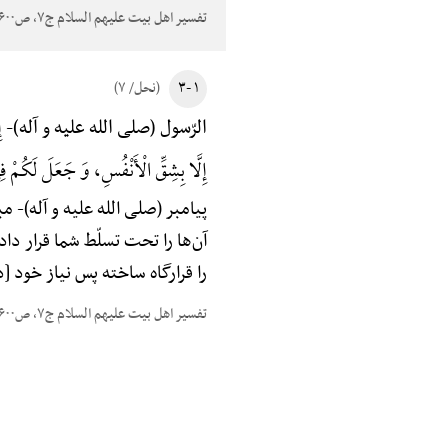
تفسیر اهل بیت علیهم السلام ج۷، ص۶۰۰
۱ -۳
(نحل/ ۷)
إِ
الرّسول (صلی الله علیه و آله)-
إِلَّا بِشِقِّ الْأَنْفُسِ، وَ جَعَلَ لَکُمْ 
پیامبر (صلی الله علیه و آله)-
مبا
آن‌ها را تحت تسلّط شما قرار دا
را قرارگاه ساخته پس نیاز خود [د
تفسیر اهل بیت علیهم السلام ج۷، ص۶۰۰