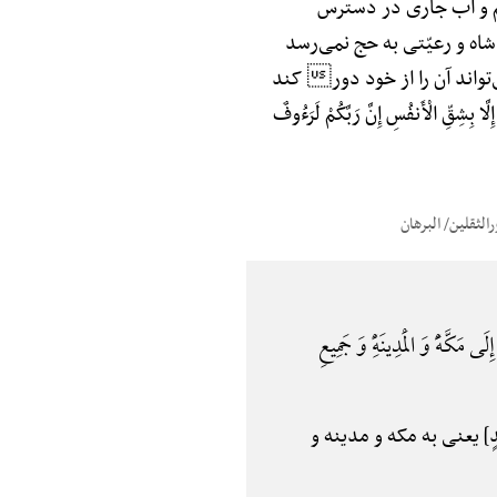
یم و آب جاری در دسترس
ه و رعیّتی به حج نمی‌رسد
تواند آن را از خود دور کند
قّ‌ِ الْأَنفُسِ إِنَّ رَبَّکُمْ لَرَءُوفٌ
 مَکَّهًَْ وَ الْمَدِینَهًِْ وَ جَمِیعِ
ور از بَلَدٍ] یعنی به مکه و مدینه و