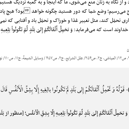
از نگاه به زنان منع می‌شوی، ما که اینجا و به کعبه نزدیک هست
ج می‌رسیم؛ وضع شما که دور هستید چگونه خواهد بود؟ هیچ پادشا
 تحمّل کند، مثل تغییر غذا و خوراک و تحمّل باد و آفتابی که نمی‌
که می‌فرماید: وَ تحَمِلُ أَثْقَالَکُمْ إِلیَ بَلَدٍ لَّمْ تَکُونُواْ بَلِغِیهِ إِلَّا بِشِ
قَوْلُهُ وَ تَحْمِلُ أَثْقالَکُمْ إِلی بَلَدٍ لَمْ تَکُونُوا بالِغِیهِ إِلَّا بِشِقِّ الْأَنْفُسِ قَالَ إِلَی
-
وَ تحَمِلُ أَثْقَالَکُمْ إِلیَ بَلَدٍ لَّمْ تَکُونُواْ بَلِغِیهِ إِلَّا بِشِقّ‌ِ الْأَنفُس؛ [منظ