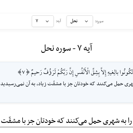
نحل
۷
سوره:
آیه:
آیه ۷ - سوره نحل
ْ تَكُونُوا بالِغيهِ إِلاَّ بِشِقِّ الْأَنْفُسِ إِنَّ رَبَّكُمْ لَرَؤُفٌ رَحيمٌ [7]
هرى حمل می‌کنند که خودتان جز با مشقّت زیاد، به آن نمی‌رسیدید؛ 
را به شهری حمل می‌کنند که خودتان جز با مشقّت ز