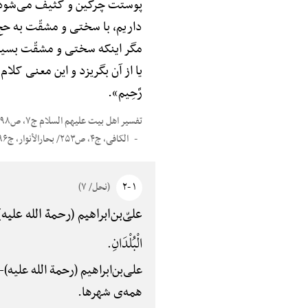
پوستت چرکین و کثیف می‌شود و 
داریم، با سختی و مشقّت به ح
مگر اینکه سختی و مشقّت بسیاری
یا از آن بگریزد و این معنی کلام خداوند است 
رَّحِیم».
تفسیر اهل بیت علیهم السلام ج۷، ص۵۹۸
الکافی، ج۴، ص۲۵۳/ بحارالأنوار، ج۹۶، ص۱۲/ العیاشی، ج۲، ص۲۵۴/ علل الشرایع، ج۲، ص۴۵۷ / وسایل الشیعهًْ، ج۱۱، ص۱۱۰/ نورالثقلین/ البرهان
۱ -۲
(نحل/ ۷)
علی‌ّبن‌ابراهیم (رحمة الله علیه)
الْبُلْدَانِ.
علی‌بن‌ابراهیم (رحمة الله علیه)-
همه‌ی شهرها.