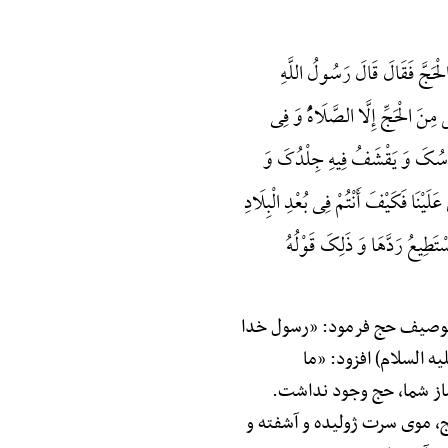
ْحَجَّ فَقَالَ قَالَ رَسُولُ اللَّهِ
َ الْحَجِّ إِلَّا الصَّلَاهًُْ وَ فِی
ثُ رَأْسُکَ وَ یَقْشَفُ فِیهِ جِلْدُکَ وَ
 عَلَیْنَا فَکَیْفَ أَنْتُمْ فِی بُعْدِ الْبِلَادِ
ْتَطِیعُ رَدَّهَا وَ ذَلِکَ قَوْلُهُ
ر توصیف حج فرمود: «رسول خدا
 السلام) افزود: «ما
نماز شما، حج وجود نداشت.
ج، موی سرت ژولیده و آشفته و