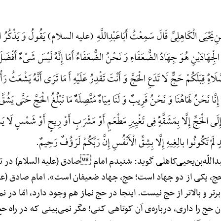
‌بْنِ‌یَحْیَی الْکَاهِلِیِّ قَالَ سَمِعْتُ أَبَاعَبْدِاللَّهِ (علیه السلام) یَقُولُ وَ یَذْکُرُ ال
یْنِ هُوَ جِهَادُ الضُّعَفَاءِ وَ نَحْنُ الضُّعَفَاءُ أَمَا إِنَّهُ لَیْسَ شَیْءٌ أَفْضَلَ مِن
َّلَاهًِْ قِبَلَکُمْ حَجٌّ لَا تَدَعِ الْحَجَّ وَ أَنْتَ تَقْدِرُ عَلَیْهِ أَ مَا تَرَی أَنَّهُ یَشْعَ
إِنَّا نَحْنُ لَهَاهُنَا وَ نَحْنُ قَرِیبٌ وَ لَنَا مِیَاهٌ مُتَّصِلَهًٌْ مَا نَبْلُغُ الْحَجَّ حَتَّی یَشُقَّ
ی الْحَجِّ إِلَّا بِمَشَقَّهًٍْ فِی تَغْیِیرِ مَطْعَمٍ أَوْ مَشْرَبٍ أَوْ رِیحٍ أَوْ شَمْسٍ لَا یَس
 لَمْ تَکُونُوا بالِغِیهِ إِلَّا بِشِقِّ الْأَنْفُسِ إِنَّ رَبَّکُمْ لَرَؤُفٌ رَحِیمٌ.
اللّه‌بن‌یحیی‌کاهلی گوید: شنیدم امام صادق (علیه السلام) د
«حج، یکی از دو جهاد است؛ حج، جهاد ضعیفان است». امام صادق (علیه
رتر و بالاتر از حج نیست. اینجا در حج نماز هم وجود دارد، امّا در 
 حج را داری، درباره‌ی آن کوتاهی کنی؛ مگر نمی‌بینی که در راه ح