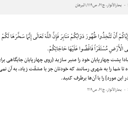
بحارالأنوار، ج۶۱، ص۱۱۹/ البرهان
یَّاکُمْ أَنْ تَتَّخِذُوا ظُهُورَ دَوَابِّکُمْ مَنَابِرَ فَإِنَّ اللَّهَ تَعَالَی إِنَّمَا سَخَّرَهَا لَکُمْ ل
فِی الْأَرْضِ مُسْتَقَرّاً فَاقْضُوا عَلَیْهَا حَاجَاتِکُمْ.
دا پشت چهارپایان خود را منبر سازید (روی چهارپایان جایگاهی برا
ده تا شما را به شهری رسانند که خودتان جز با مشقّت زیاد، به آن نم
ر این مورد] را با آن‌ها برطرف کنید.
بحارالأنوار، ج۶۱، ص۲۱۹