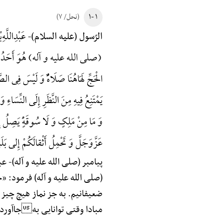
۱ -۱
(نحل/ ۷)
عَبْدِاللَّهِ
الرّسول (علیه السلام)-
(صلی الله علیه و آله) هُوَ أَحَدُ الْجِهَادَ
الْحَجِّ لَهَاهُنَا صَلَاهًٌْ وَ لَیْسَ فِی الص
یَمْتَنِعُ فِیهِ مِنَ النَّظَرِ إِلَی النِّسَاءِ وَ 
وَ مَا مِنْ مَلِکٍ وَ لَا سُوقَهًٍْ یَصِلُ إِلَ
عَزَّوَجَلَّ وَ تَحْمِلُ أَثْقالَکُمْ إِلی بَلَدٍ
پیامبر (صلی الله علیه و آله)-
عبد
(صلی الله علیه و آله) فرمود: 
ضعیفانیم. به جز نماز هیچ چیز ب
مبادا وقتی توانایی بهجاآوردن