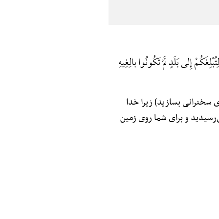
ِتُبْلِغَکُمْ إِلی بَلَدٍ لَمْ تَکُونُوا بالِغِیهِ
ی سخنرانی بسازید) زیرا خدا
ی‌رسیدید و برای شما روی زمین