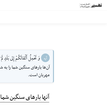
وَ تَحْمِلُ أَثْقالَكُمْ إِلى بَلَدٍ لَم
آیه
آن‌ها بارهاى سنگین شما را به ش
مهربان است.
آنها بارهای سنگین شما 