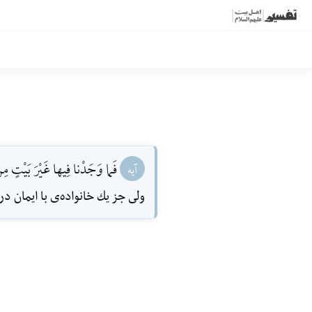
فَما وَجَدْنا فِيها غَيْرَ بَيْتٍ مِنَ 
آیه
ولى جز يك خانواده‌ی با ايمان در 