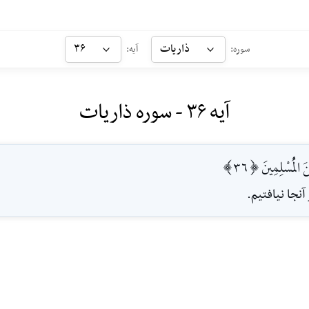
ذاریات
۳۶
سوره:
آیه:
آیه ۳۶ - سوره ذاریات
الْمُسْلِمِينَ [36]
آنجا نيافتيم.