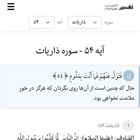
صفحه‌اصلی
ذاریات
۵۴
سوره:
آیه:
معرفی
آیه ۵۴ - سوره ذاریات
ارتباط با ما
ورود
فَتَوَلَّ عَنْهُمْ فَما أَنْتَ بِمَلُومٍ [54]
آیه
حال كه چنين است از آن‌ها ‌روى بگردان كه هرگز در خورِ
ملامت نخواهى بود.
۱
(ذاریات/ ۵۴)
إِنَّ النَّاسَ لَمَّا کَذَّبُوا بِرَسُولِ اللَّهِ
الصّادقین (علیها السلام)-