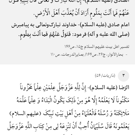
إِنَّ اللَّهَ تَبَارَکَ وَ تَعَالَی قَالَ لِنَبِیِّهِ فَتَوَلَّ
الصّادق (علیه السلام)-
عَنْهُمْ فَما أَنْتَ بِمَلُومٍ أَرَادَ أَنْ یُعَذِّبَ أَهْلَ الْأَرْضِ.
امام صادق (علیه السلام)-
خداوند تبارک‌وتعالی به پیامبرش
(صلی الله علیه و آله) فرمود: فَتَوَلَّ عَنْهُمْ فَما أَنْتَ بِمَلُومٍ.
تفسیر اهل بیت علیهم السلام ج۱۵، ص۱۴۶
بحارالأنوار، ج۲۶، ص۱۶۴/ بصایرالدرجات، ص۱۱۰
۳
(ذاریات/ ۵۴)
إِنَّ لِلَّهِ عَزَّوَجَلَّ عِلْمَیْنِ عِلْماً مَخْزُوناً
الرّضا (علیه السلام)-
مَکْنُوناً لَا یَعْلَمُهُ إِلَّا هُوَ مِنْ ذَلِکَ یَکُونُ الْبَدَاءُ وَ عِلْماً عَلَّمَهُ
مَلَائِکَتَهُ وَ رُسُلَهُ فَالْعُلَمَاءُ مِنْ أَهْلِ بَیْتِ نَبِیِّکَ (علیهم السلام)
یَعْلَمُونَهُ قَالَ سُلَیْمَانُ أُحِبُّ أَنْ تَنْزِعَهُ لِی مِنْ کِتَابِ اللَّهِ عَزَّوَجَلَّ