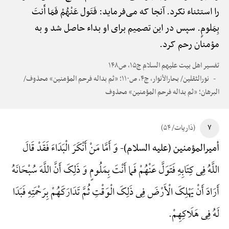
را استثناء نکرد. آنجا که می‌فرماید: فَتَول عَنْهُمْ فَمَا أَنتَ
بِمَلومٍ. سپس در این تصمیم برای او بداء حاصل شد و به
مؤمنان رحم کرد.
تفسیر اهل بیت علیهم السلام ج۱۵، ص۱۴۸
نورالثقلین/ بحارالأنوار، ج۴، ص۱۱۰؛ «ثم بداله فرحم المؤمنین» محذوف/
البرهان؛ «ثم بداله فرحم المؤمنین» محذوف
۷
(ذاریات/ ۵۴)
وَ أَمَّا مَنْ أَنْکَرَ الْبَدَاءَ فَقَدْ قَالَ
أمیرالمؤمنین (علیه السلام)-
اللَّهُ فِی کِتَابِهِ فَتَوَلَّ عَنْهُمْ فَما أَنْتَ بِمَلُومٍ وَ ذَلِکَ أَنَّ اللَّهَ سُبْحَانَهُ
أَرَادَ أَنْ یَهْلِکَ الْأَرْضَ فِی ذَلِکَ الْوَقْتِ ثُمَّ تَدَارَکَهُمْ بِرَحْمَتِهِ فَبَدَا
لَهُ فِی هَلَاکِهِمْ.