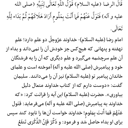
قَالَ الرضا (علیه السلام) قَوْلُ اللَّهِ تَعَالَی لِنَبِیِّهِ (صلی الله
علیه و آله) فَتَوَلَّ عَنْهُمْ فَما أَنْتَ بِمَلُومٍ أَرَادَ هَلَاکَهُمْ ثُمَّ بَدَاء لِلَّهِ
تَعَالَی.
امام رضا (علیه السلام)-
خداوند عزّوجلّ دو علم دارد؛ علم
نهفته و پنهانی که هیچ‌کس جز خودش آن را نمی‌داند و بداء از
آن علم سرچشمه می‌گیرد و علم دیگری که آن را به فرشتگان
خود و پیامبرش (صلی الله علیه و آله) آموخته است و علمای
خاندان پیامبر تو (علیه السلام) نیز آن را می‌دانند. سلیمان
گفت: «دوست دارم که از کتاب خداوند متعال دلیل
بیاوری». حضرت (علیه السلام) این آیه را قرائت کرد: «که
خداوند به پیامبرش (صلی الله علیه و آله) می‌فرماید: فَتَول
عَنْهُمْ فَمَا أَنتَ بِمَلومٍ؛ خداوند خواست آن‌ها را نابود کند سپس
برای او بداء حاصل شد و فرمود: و ذَکِّرْ فَإِنَّ الذِّکْرَی تَنفَعُ