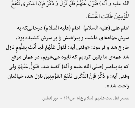
الله علیه و آله) فَتَوَلَّ عَنْهُمْ فَلَمّا نَزَلَ وَ ذَکِّرْ فَإِنَّ الذِّکْری تَنْفَعُ
الْمُؤْمِنِینَ طَابَت انفُسَنَا.
امام علی (علیه السلام)-
امام (علیه السلام) درحالی‌که به
سرش عمّامه‌ای داشت و پیراهنش را بر سرش کشیده بود،
خارج شد و فرمود: «وقتی آیه: فَتَوَلَّ عَنْهُمْ فَما أَنْتَ بِمَلُومٍ نازل
شد همه‌ی ما یقین کردیم که نابود می‌شویم، در همان موقع
که به پیامبر (صلی الله علیه و آله) گفته شد: فَتَوَلَّ عَنْهُمْ ولی
وقتی آیه: وَ ذَکِّرْ فَإِنَّ الذِّکْری تَنْفَعُ المُؤْمِنِینَ نازل شد، خیالمان
راحت شد».
تفسیر اهل بیت علیهم السلام ج۱۵، ص۱۴۸
نورالثقلین