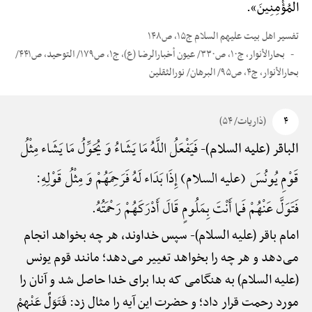
المُؤْمِنِینَ».
تفسیر اهل بیت علیهم السلام ج۱۵، ص۱۴۸
بحارالأنوار، ج۱۰، ص۳۳۰/ عیون أخبارالرضا (ع)، ج۱، ص۱۷۹/ التوحید، ص۴۴۱/
بحارالأنوار، ج۴، ص۹۵/ البرهان/ نورالثقلین
۴
(ذاریات/ ۵۴)
فَیَفْعَلُ اللَّهُ مَا یَشَاءُ وَ یُحَوِّلُ مَا یَشَاء مِثْلُ
الباقر (علیه السلام)-
قَوْمِ یُونُسَ (علیه السلام) إِذَا بَدَاء لَهُ فَرَحِمَهُمْ وَ مِثْلُ قَوْلِهِ:
فَتَوَلَّ عَنْهُمْ فَما أَنْتَ بِمَلُومٍ قَالَ أَدْرَکَهُمْ رَحْمَتُهُ.
امام باقر (علیه السلام)-
سپس خداوند، هر چه بخواهد انجام
می‌دهد و هر چه را بخواهد تغییر می‌دهد؛ مانند قوم یونس
(علیه السلام) به هنگامی که بدا برای خدا حاصل شد و آنان را
مورد رحمت قرار داد؛ و حضرت این آیه را مثال زد: فَتَوَلَّ عَنْهمْ