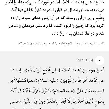
حضرت علی (علیه السلام)-
امّا در مورد کسانی‌که بداء را انکار
می‌کنند، خدای متعال در قرآن فرمود: فَتَوَلَّ عَنْهُمْ فَمَا أَنْتَ
بِمَلُومٍ و این از آن روست که در آن زمان خدای سبحان اراده
کرده بود که زمین را نابود کند، امّا رحمتش مردمان را شامل
شد و در هلاکتشان بداء رخ داد.
تفسیر اهل بیت علیهم السلام ج۱۵، ص۱۴۸
بحارالأنوار، ج۹۰، ص۸۳
۸
(ذاریات/ ۵۴)
فِی مَجمَعِ البَیَانَ رُوی بإسناده
أمیرالمؤمنین (علیه السلام)-
عن مُجَاهِد خَرَجَأمِیرَالمُؤمِنِین (علیه السلام) معتما مُشتَمِلاً فِی
قَمِیصِهِ فَقَالَ علیٌّ (علیه السلام) لَمَّا نَزَلَ فَتَوَلَّ عَنْهُمْ فَما أَنْتَ
بِمَلُومٍ لَم یَبقَ اَحَدٌ مِنَّا اِلَّا أیقَنَ بِالهَلَکَهًِْ حِینَ قِیلَ لِلنَّبِیّ (صلی