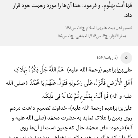
فَمَا أَنتَ بِمَلُومٍ. و فرمود: خدا آن‌ها را مورد رحمت خود قرار
داد.
تفسیر اهل بیت علیهم السلام ج۱۵، ص۱۴۸
بحارالأنوار، ج۴، ص۱۱۶/ العیاشی، ج۱، ص۵۵
۵
(ذاریات/ ۵۴)
هَمَّ اللَّهُ جَلَّ ذِکْرُهُ بِهَلَاکِ
علی‌بن‌إبراهیم (رحمة الله علیه)-
أَهْلِ الْأَرْضِ فَأَنْزَلَ عَلَی رَسُولِهِ فَتَوَلَّ عَنْهُمْ یَا مُحَمَّدُ (صلی الله
علیه و آله) فَما أَنْتَ بِمَلُومٍ ثُمَّ بَدَا لَهُ فِی ذَلِکَ.
علیّ‌بن‌ابراهیم (رحمة الله علیه)-
خداوند تصمیم داشت مردم
روی زمین را هلاک نماید به حضرت محمّد (صلی الله علیه و
آله) فرمود: «ای محمّد حال که چنین است از آن‌ها روی
بگردان که هرگز در خورِ ملامت نخواهی بود بعد در این مورد