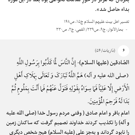
بداء حاصل شد».
تفسیر اهل بیت علیهم السلام ج۱۵، ص۱۴۸
بحارالأنوار، ج۹، ص۲۳۹/ القمی، ج۲، ص۳۳۰
۶
(ذاریات/ ۵۴)
إِنَّ النَّاسَ لَمَّا کَذَّبُوا بِرَسُولِ اللَّهِ
الصّادقین (علیها السلام)-
(صلی الله علیه و آله) هَمَّ اللَّهُ تَبَارَکَ وَ تَعَالَی بِهَلَاکِ أَهْلِ
الْأَرْضِ إِلَّا عَلِیّاً فَمَا سِوَاهُ بِقَوْلِهِ فَتَوَلَّ عَنْهُمْ فَما أَنْتَ بِمَلُومٍ ثُمَّ
بَدَا لَهُ فَرَحِمَ الْمُؤْمِنِینَ.
امام باقر و امام صادق ( وقتی مردم رسول خدا (صلی الله علیه
و آله) را تکذیب کردند خداوند تصمیم گرفت که ساکنان زمین
را نابود گرداند و به‌جز علی (علیه السلام) هیچ شخص دیگری