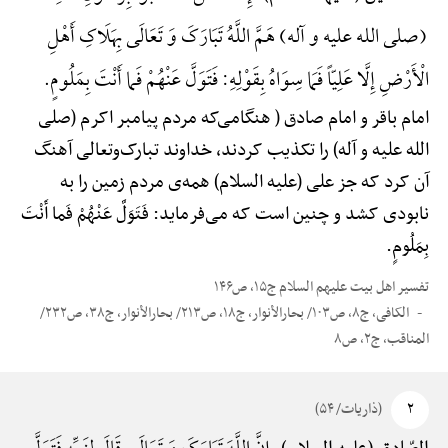
(صلی الله علیه و آله) هَمَّ اللَّهُ تَبَارَکَ وَ تَعَالَی بِهَلَاکِ أَهْلِ
الْأَرْضِ إِلَّا عَلِیّاً فَمَا سِوَاهُ بِقَوْلِهِ: فَتَوَلَّ عَنْهُمْ فَما أَنْتَ بِمَلُومٍ.
امام باقر و امام صادق ( هنگامی‌که مردم پیامبر اکرم (صلی
الله علیه و آله) را تکذیب کردند، خداوند تبارک‌وتعالی آهنگ
آن کرد که جز علی (علیه السلام) همه‌ی مردم زمین را به
نابودی کشد و چنین است که می‌فرماید: فَتَوَلَّ عَنْهُمْ فَما أَنْتَ
بِمَلُومٍ.
تفسیر اهل بیت علیهم السلام ج۱۵، ص۱۴۶
الکافی، ج۸، ص۱۰۳/ بحارالأنوار، ج۱۸، ص۲۱۳/ بحارالأنوار، ج۳۸، ص۲۳۲/
المناقب، ج۲، ص۸
۲
(ذاریات/ ۵۴)