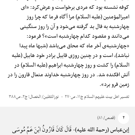
کوفه نشسته بود که مردی برخواست و عرض‌کرد: «ای
امیرالمؤمنین (علیه السلام) مرا آگاه فرما که چرا روز
چهارشنبه به فال بد گرفته می‌شود و آن را روز سنگینی
می‌دانند و مقصود کدام چهارشنبه است»؟ فرمود:
«چهارشنبه‌ی آخر ماه که محاق می‌باشد (شبها ماه پیدا
نباشد)، است و در چنین روزی قابیل برادر خود هابیل (علیه
السلام) را کشت و روز چهارشنبه ابراهیم (علیه السلام) در
آتش افکنده شد. در روز چهارشنبه خداوند متعال قارون را در
زمین فرو برد».
تفسیر اهل بیت علیهم السلام ج۱۱، ص۲۷۰
نورالثقلین/ الخصال؛ ج۲، ص۳۸۸
۲
(قصص/ ۸۱)
قَالَ کَانَ قَارُونُ ابْنَ عَمِّ مُوسَی
إبن‌عباس (رحمة الله علیه)-