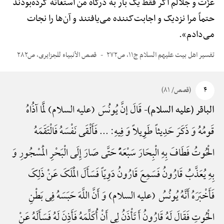
عزّت و جلالم اگر فقط یک بار به درگاه من استغاثه کرده‌بودند
حتماً مرا نزدیک و اجابت‌کننده می‌یافتند و آن‌ها را نجات
می‌دادم».
تفسیر اهل بیت علیهم السلام ج۱۱، ص۲۷۲
قصص الأنبیاء للجزایری، ص۲۸۲
۴
(قصص/ ۸۱)
قَالَ إنَّ یُونُسَ (علیه السلام) لَمَّا آذُاهُ
الباقر (علیه السلام)-
قَومُهُ وَ ذَکَرَ حَدِیثاً طَوِیلاً وَ فِیهِ: ... فَأَلْقَی نَفْسَهُ فَالْتَقَمَهُ
الْحُوتُ فَطَافَ بِهِ الْبِحَارَ سَبْعَهًًْ حَتَّی صَارَ إِلَی الْبَحْرِ الْمَسْجُورِ وَ
بِهِ یُعَذَّبُ قَارُونُ فَسَمِعَ قَارُونُ دَوِیّاً فَسَأَلَ الْمَلَکَ عَنْ ذَلِکَ
فَأَخْبَرَهُ أَنَّهُ یُونُسُ (علیه السلام) وَ أَنَّ اللَّهَ حَبَسَهُ فِی بَطْنِ
الْحُوتِ فَقَالَ لَهُ قَارُونُ أَ تَأْذَنُ لِی أَنْ أُکَلِّمَهُ فَأَذِنَ لَهُ فَسَأَلَهُ عَنْ