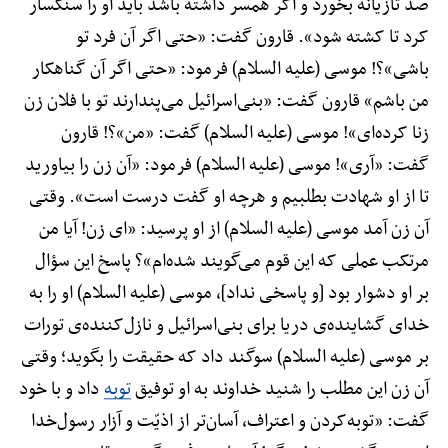
صد تازیانه بخورد و اگر همسر داشته باشد باید او را سنگسار
کرد تا کشته شود». قارون گفت: «حتی اگر آن فرد تو
باشی»؟! موسی (علیه السلام) فرمود: «حتی اگر آن گناهکار
من باشم» قارون گفت: «بنی‌اسرائیل می‌پندارند تو با فلان زن
زنا کرده‌ای»! موسی (علیه السلام) گفت: «من»؟! قارون
گفت: «آری»! موسی (علیه السلام) فرمود: «آن زن را بیاورید
تا از او شهادت بطلبیم و هرچه او گفت درست است». وقتی
آن زن آمد موسی (علیه السلام) از او پرسید: «ای زن! آیا من
مرتکب عملی که این قوم می‌گویند شده‌ام»؟ پاسخ این سؤال
بر او دشوار بود [و پاسخی نداد]، موسی (علیه السلام) او را به
خدای گشاینده‌ی دریا برای بنی‌اسرائیل و نازل‌کننده‌ی تورات
بر موسی (علیه السلام) سوگند داد که حقیقت را بگوید؛ وقتی
آن زن این مطلب را شنید خداوند به او توفیق
توبه
داد و با خود
گفت: «توبه‌کردن و اعتراف، آسان‌تر از اذیّت و آزار رسول‌خدا