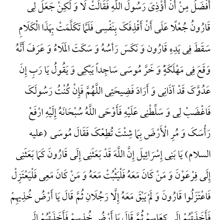
أَفْضَلُ مِنْ أَنْ أُؤْذِیَ رَسُولَ اللَّهِ فَقَالَتْ لَا وَ لَکِنْ جَعَلَ لِی
قَارُونُ جُعْلًا عَلَی أَنْ أَقْذِفَکَ بِنَفْسِی فَلَمَّا تَکَلَّمَتْ بِهَذَا الْکَلَامِ
سَقَطَ فِی یَدِهِ قَارُون وَ نَکَسَ رَأسُهُ وَ سَکَتَ المَلَاءُ وَ عَرَفَ أَنَّهُ
وَقَعَ فِی مَهْلَکَهًٍْ وَ خَرَّ مُوسَی سَاجِداً یَبْکِی وَ یَقُولُ یَا رَبِ إِنَ
عَدُوَّکَ قَدْ آذَانِی وَ أَرَادَ فَضِیحَتِی اللَّهُمَّ فَإِنْ کُنْتُ رَسُولَکَ
فَاغْضَبْ لِی وَ سَلِّطْنِی عَلَیْهِ فَأَوْحَی اللَّهُ سُبْحَانَهُ إِلَیْهِ ارْفَعْ
رَأْسَکَ وَ مُرِ الْأَرْضَ بِمَا شِئْتَ تُطِعْکَ فَقَالَ مُوسَی (علیه
السلام) یَا بَنِی إِسْرَائِیلَ إِنَّ اللَّهَ قَدْ بَعَثَنِی إِلَی قَارُونَ کَمَا بَعَثَنِی
إِلَی فِرْعَوْنَ وَ مَنْ کَانَ مَعَهُ فَلْیَثْبُتْ مَعَهُ وَ مَنْ کَانَ مَعِی فَلْیَعْتَزِلْ
فَاعْتَزَلُوا قَارُونَ وَ لَمْ یَبْقَ مَعَهُ إِلَّا رَجُلَانِ ثُمَّ قَالَ یَا أَرْضُ خُذِیهِمْ
فَأَخَذَتْهُمْ إِلَی کِعَابِهِمْ ثُمَّ قَالَ یَا أَرْضُ خُذِیهِمْ فَأَخَذَتْهُمْ إِلَی