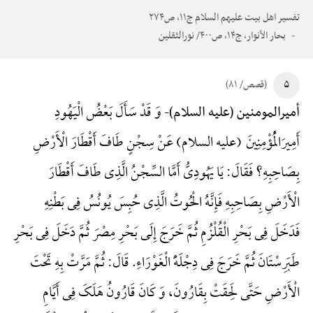
تفسیر اهل بیت علیهم السلام ج۱۱، ص۲۷۴
بحار الأنوار، ج۱۴، ص۴۰۰/ نورالثقلین
۵
(قصص/ ۸۱)
وَ قَدْ سَأَلَ بَعْضُ الْیَهُودِ
أمیرالمومنین (علیه السلام)-
أَمِیرَالْمُؤْمِنِینَ (علیه السلام) عَنْ سِجْنٍ طَافَ أَقْطَارَ الْأَرْضِ
بِصَاحِبِهِ؟ فَقَالَ: یَا یَهُودِیُّ أَمَّا السِّجْنُ الَّذِی طَافَ أَقْطَارَ
الْأَرْضِ بِصَاحِبِهِ فَإِنَّهُ الْحُوتُ الَّذِی حُبِسَ یُونُسُ فِی بَطْنِهِ
فَدَخَلَ فِی بَحْرِ الْقُلْزُمِ ثُمَّ خَرَجَ إِلَی بَحْرِ مِصْرَ ثُمَّ دَخَلَ فِی بَحْرِ
طَبَرِسْتَانَ ثُمَّ خَرَجَ فِی دِجْلَهًَْ الْغَوْرَاءِ. قَالَ: ثُمَّ مَرَّتْ بِهِ تَحْتَ
الْأَرْضِ حَتَّی لَحِقَتْ بِقَارُونَ، وَ کَانَ قَارُونُ هَلَکَ فِی أَیَّامِ