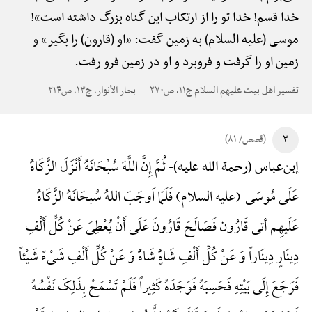
خدا قسم! خدا تو را از ارتکاب این گناه بزرگ داشته است»!
موسی (علیه السلام) به زمین گفت: «او (قارون) را بگیر» و
زمین او را گرفت و فروبرد و او در زمین فرو رفت.
تفسیر اهل بیت علیهم السلام ج۱۱، ص۲۷۰
بحار الأنوار، ج۱۳، ص۲۱۴
۳
(قصص/ ۸۱)
ثُمَّ إِنَّ اللَّهَ سُبْحَانَهُ أَنْزَلَ الزَّکَاهًَْ
إبن‌عباس (رحمة الله علیه)-
عَلَی مُوسَی (علیه السلام) فَلَمّا اَوجَبَ اللهُ سُبحَانَهُ الزَّکَاهًَْ
عَلَیهِم أتی قَارُون فَصَالَحَ قَارُونَ عَلَی أَنْ یُعْطِیَ عَنْ کُلِّ أَلْفِ
دِینَارٍ دِینَاراً وَ عَنْ کُلِّ أَلْفِ شَاهًٍْ شَاهًًْ وَ عَنْ کُلِّ أَلْفِ شَیْءً شَیْئاً
فَرَجَعَ إِلَی بَیْتِهِ فَحَسِبَهُ فَوَجَدَهُ کَثِیراً فَلَمْ تَسْمَحْ بِذَلِکَ نَفْسُهُ