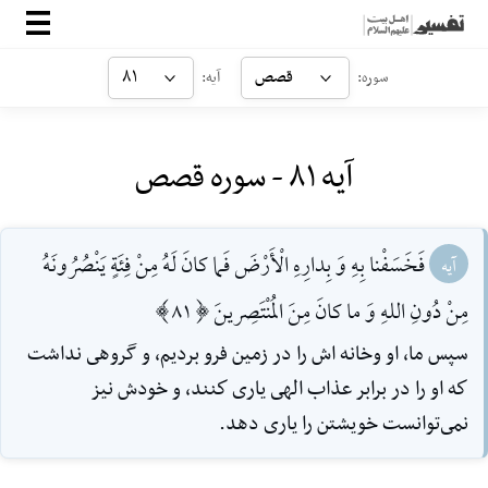
صفحه‌اصلی
قصص
۸۱
سوره:
آیه:
معرفی
آیه ۸۱ - سوره قصص
ارتباط با ما
ورود
فَخَسَفْنا بِهِ وَ بِدارِهِ الْأَرْضَ فَما كانَ لَهُ مِنْ فِئَةٍ يَنْصُرُونَهُ
آیه
مِنْ دُونِ اللهِ‌ وَ ما كانَ مِنَ المُنْتَصِرينَ [81]
سپس ما، او وخانه اش را در زمين فرو برديم، و گروهى نداشت
كه او را در برابر عذاب الهى يارى كنند، و خودش نيز
نمى‌توانست خويشتن را يارى دهد.