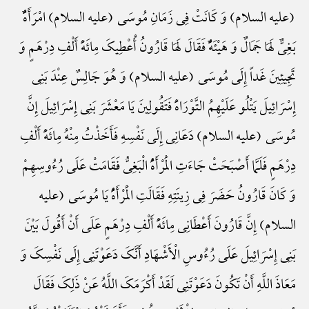
(علیه السلام) وَ کَانَتْ فِی زَمَانِ مُوسَی (علیه السلام) امْرَأَهًٌْ
بَغِیٌّ لَهَا جَمَالٌ وَ هَیْئَهًٌْ فَقَالَ لَهَا قَارُونُ أُعْطِیکَ مِائَهًَْ أَلْفِ دِرْهَمٍ وَ
تَجِیئِینَ غَداً إِلَی مُوسَی (علیه السلام) وَ هُوَ جَالِسٌ عِنْدَ بَنِی
إِسْرَائِیلَ یَتْلُو عَلَیْهِمُ التَّوْرَاهًَْ فَتَقُولِینَ یَا مَعْشَرَ بَنِی إِسْرَائِیلَ إِنَّ
مُوسَی (علیه السلام) دَعَانِی إِلَی نَفْسِهِ فَأَخَذْتُ مِنْهُ مِائَهًَْ أَلْفِ
دِرْهَمٍ فَلَمَّا أَصْبَحَتْ جَاءَتِ الْمَرْأَهًُْ الْبَغِیُّ فَقَامَتْ عَلَی رُءُوسِهِمْ
وَ کَانَ قَارُونُ حَضَرَ فِی زِینَتِهِ فَقَالَتِ الْمَرْأَهًُْ یَا مُوسَی (علیه
السلام) إِنَّ قَارُونَ أَعْطَانِی مِائَهًَْ أَلْفِ دِرْهَمٍ عَلَی أَنْ أَقُولَ بَیْنَ
بَنِی إِسْرَائِیلَ عَلَی رُءُوسِ الْأَشْهَادِ أَنَّکَ دَعَوْتَنِی إِلَی نَفْسِکَ وَ
مَعَاذَ اللَّهِ أَنْ تَکُونَ دَعَوْتَنِی لَقَدْ أَکْرَمَکَ اللَّهُ عَنْ ذَلِکَ فَقَالَ