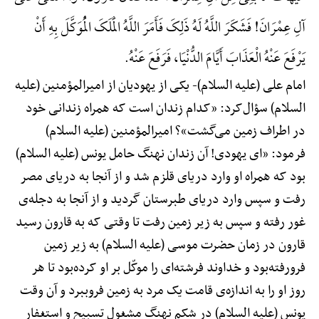
آلِ عِمْرَانَ! فَشَکَرَ اللَّهُ لَهُ ذَلِکَ فَأَمَرَ اللَّهُ الْمَلَکَ الْمُوَکَّلَ بِهِ أَنْ
یَرْفَعَ عَنْهُ الْعَذَابَ أَیَّامَ الدُّنْیَا، فَرَفَعَ عَنْهُ.
امام علی (علیه السلام)-
یکی از یهودیان از امیرالمؤمنین (علیه
السلام) سؤال‌کرد: «کدام زندان است که همراه زندانی خود
در اطراف زمین می‌گشت»؟ امیرالمؤمنین (علیه السلام)
فرمود: «ای یهودی! آن زندان نهنگ حامل یونس (علیه السلام)
بود که همراه او وارد دریای قلزم شد و از آنجا به دریای مصر
رفت و سپس وارد دریای طبرستان گردید و از آنجا به دجله‌ی
غور رفته و سپس به زیر زمین رفت تا وقتی که به قارون رسید
قارون در زمان حضرت موسی (علیه السلام) به زیر زمین
فرورفته‌بود و خداوند فرشته‌ای را موکّل بر او کرده‌بود تا هر
روز او را به اندازه‌ی قامت یک مرد به زمین فروببرد و آن وقت
یونس (علیه السلام) در شکم نهنگ مشغول تسبیح و استغفار