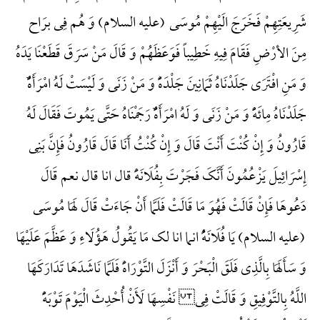
شَرِیعَتِهِمْ فَخَرَجَ الَیْهِمْ مُوسَی (علیه السلام) وَ هُم فِی برَاح
مِنَ الأرْضِ فَقَامَ فِیهِ خَطِیباً فَوَعَظَهُمْ وَ قَالَ مَنْ سَرَقَ قَطَعْنَا یَدَهُ
وَ مَنِ افْتَرَی جَلَدْنَاهُ ثَمَانِینَ جَلْدَهًًْ وَ مَنْ زَنَی وَ لَیْسَتْ لَهُ امْرَأَهًٌْ
جَلَدْنَاهُ مِائَهًًْ وَ مَنْ زَنَی وَ لَهُ امْرَأَهًٌْ رَجَمْنَاهُ حَتَّی یَمُوتَ فَقَالَ لَهُ
قَارُونُ وَ إِنْ کُنْتَ أَنْتَ قَالَ وَ إِنْ کُنْتُ أَنَا قَالَ قَارُونُ فَإِنَّ بَنِی
إِسْرَائِیلَ یَزْعُمُونَ أَنَّکَ فَجَرْتَ بِفُلَانَهًَْ قال انا قال نعم قَالَ
دَعُوهَا فَإِنْ قَالَتْ فَهُوَ مَا قَالَتْ فَلَمَّا أَنْ جَاءَتْ قَالَ لَهَا مُوسَی
(علیه السلام) یَا فُلَانَهًُْ انما انا لک مَا یَقُولُ هَؤُلَاءِ وَ عَظَّمَ عَلَیْهَا
وَ سَأَلَهَا بِالَّذِی فَلَقَ الْبَحْرَ وَ أَنْزَلَ التَّوْرَاهًَْ فَلَمَّا نَاشَدَهَا تَدَارَکَهَا
اللَّهُ بِالتَّوْفِیقِ وَ قَالَتْ فِی نَفْسِهَا لَأَنْ أُحْدِثَ الْیَوْمَ تَوْبَهًًْ