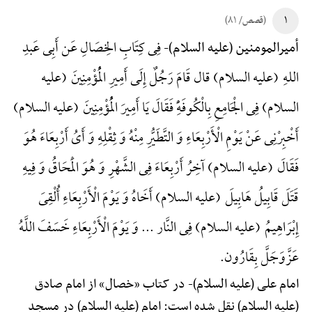
۱
(قصص/ ۸۱)
فِی کِتَابِ الخِصَالِ عَن أَبِی عَبدِ
أمیرالمومنین (علیه السلام)-
اللهِ (علیه السلام) قال قَامَ رَجُلٌ إِلَی أَمِیرِ الْمُؤْمِنِینَ (علیه
السلام) فِی الْجَامِعِ بِالْکُوفَهًِْ فَقَالَ یَا أَمِیرَ الْمُؤْمِنِینَ (علیه السلام)
أَخْبِرْنِی عَنْ یَوْمِ الْأَرْبِعَاءِ وَ التَّطَیُّرِ مِنْهُ وَ ثِقْلِهِ وَ أَیُ أَرْبِعَاءَ هُوَ
فَقَالَ (علیه السلام) آخِرُ أَرْبِعَاءَ فِی الشَّهْرِ وَ هُوَ الْمَحَاقُ وَ فِیهِ
قَتَلَ قَابِیلُ هَابِیلَ (علیه السلام) أَخَاهُ وَ یَوْمَ الْأَرْبِعَاءِ أُلْقِیَ
إِبْرَاهِیمُ (علیه السلام) فِی النَّار ... وَ یَوْمَ الْأَرْبِعَاءِ خَسَفَ اللَّهُ
عَزَّوَجَلَّ بِقَارُون.
امام علی (علیه السلام)-
در کتاب «خصال» از امام صادق
(علیه السلام) نقل شده است: امام (علیه السلام) در مسجد