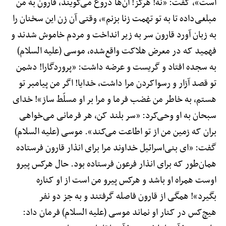
است»، گفت: «نه! هرگز! آن‌ها دروغ می‌گویند، قارون به من
مبلغی‌داده تا به تو تهمت زنا بزنم»، وقتی آن زن این سخنان را
به زبان آورد قارون سر به زیر انداخت و مردم خاموش شدند و
فهمید که در معرض هلاکت واقع‌شده، موسی (علیه السلام)
به سجده افتاد و گریست و عرضه داشت: «پروردگارا! دشمن
تو قصد آزار و رسواکردن مرا داشت، خدایا! اگر من پیامبر تو
هستم، به خاطر من غضب فرما و مرا بر او مسلّط ساز»! خدای
سبحان به او وحی‌کرد: «سر بلند کن، هر فرمانی می‌خواهی
بران که زمین من از تو اطاعت می‌کند». موسی (علیه السلام)
گفت: «ای بنی‌اسرائیل خداوند مرا برای انذار قارون فرستاده
همان‌طور که برای انذار فرعون فرستاده بود. حال هرکس پیرو
اوست همراه او باشد و هرکس پیرو من است از او کناره
بگیرد»! همگی از قارون فاصله گرفتند و به جز دو نفر
هیچ‌کس در کنار او نماند موسی (علیه السلام) فرمان داد: