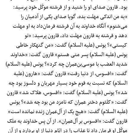
بود. قارون صدای او را شنید و از فرشته موکّل خود پرسید:
«به من اندکی مهلت بده، گویا صدای یکی از آدمیان را
می‌شنوم» آنگاه خداوند به آن فرشته فرمان‌داد به او مهلت
دهد و فرشته به قارون مهلت داد، قارون پرسید: «تو
کیستی»؟ یونس (علیه السلام) گفت: «من گنهکار خاطی
یونس (علیه السلام) پسر متی هستم» قارون گفت: «خداوند
شدید الغضب با موسی‌بن‌عمران چه کرد»؟ یونس (علیه السلام)
گفت: «افسوس، از دنیا رفت» قارون گفت: «هارون (علیه
السلام) که نسبت به قوم خود بسیار مهربان و دلسوز بود چه
شد»؟ یونس (علیه السلام) گفت: «افسوس، هلاک شد» قارون
گفت: «کلثوم دختر عمران که نامزد من بود چه شد»؟ یونس
(علیه السلام) گفت: «هیچ یک از آل‌عمران زنده نمانده است»
قارون گفت: «افسوس بر آل‌عمران». از آن پس خداوند به ملک
موکّل او فرمان داد تا عذاب را در ایّام دنیا از او بردارد و از آن