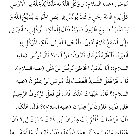
مُوسَی (علیه السلام) وَ وَکَّلَ اللَّهُ بِهِ مَلَکاً یُدْخِلُهُ فِی الْأَرْضِ
کُلَّ یَوْمٍ قَامَهًَْ رَجُلٍ وَ کَانَ یُونُسُ فِی بَطْنِ الْحُوتِ یُسَبِّحُ اللَّهَ وَ
یَسْتَغْفِرُهُ فَسَمِعَ قَارُونُ صَوْتَهُ فَقَالَ لِلْمَلَکِ الْمُوَکَّلِ بِهِ: أَنْظِرْنِی
فَإِنِّی أَسْمَعُ کَلَامَ آدَمِیٍّ. فَأَوْحَی اللَّهُ إِلَی الْمَلَکِ الْمُوَکَّلِ بِهِ
أَنْظِرْهُ. فَأَنْظَرَهُ ثُمَّ قَالَ قَارُونُ: مَنْ أَنْتَ؟ قَالَ یُونُسُ (علیه
السلام): أَنَا الْمُذْنِبُ الْخَاطِئُ یُونُسُ بْنُ مَتَّی (علیه السلام).
قَالَ: فَمَا فَعَلَ الشَّدِیدُ الْغَضَبُ لِلَّهِ مُوسَی بْنُ عِمْرَانَ (علیه
السلام)؟ قَالَ: هَیْهَاتَ هَلَکَ قَالَ: فَمَا فَعَلَ الرَّءُوفُ الرَّحِیمُ
عَلَی قَوْمِهِ هَارُونُ بْنُ عِمْرَانَ (علیه السلام)؟ قَالَ: هَلَکَ.
قَالَ: فَمَا فَعَلَتْ کُلْثُمُ بِنْتُ عِمْرَانَ الَّتِی کَانَتْ سُمِّیَتْ لِی؟ قَالَ:
هَیْهَاتَ مَا بَقِیَ مِنْ آلِ عِمْرَانَ أَحَدٌ، فَقَالَ قَارُونُ: وَا أَسَفَی عَلَی