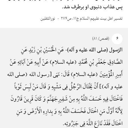
پس عذاب دنیوی او برطرف شد.
تفسیر اهل بیت علیهم السلام ج۱۱، ص۲۷۴
نورالثقلین
۶
(قصص/ ۸۱)
عَنِ الْحُسَیْنِ بْنِ زَیْدٍ عَنِ
الرّسول (صلی الله علیه و آله)-
الصَّادِقِ جَعْفَرِ بْنِ مُحَمَّدٍ (علیه السلام) عَنْ أَبِیهِ عَنْ آبَائِهِ عَنْ
أَمِیرِ الْمُؤْمِنِینَ (علیه السلام) قَالَ: نَهَی {رسول الله (صلی الله
علیه و آله)} أَنْ یَخْتَالَ الرَّجُلُ فِی مَشْیِهِ وَ قَالَ مَنْ لَبِسَ ثَوْباً
فَاخْتَالَ فِیهِ خَسَفَ اللَّهُ بِهِ مِنْ شَفِیرِجَهَنَّمَ وَ کَانَ قَرِینَ قَارُونَ
لِأَنَّهُ أَوَّلُ مَنِ اخْتَالَ فَخَسَفَ اللَّهُ بِهِ وَ بِدارِهِ الْأَرْضَ وَ مَنِ
اخْتَالَ فَقَدْ نَازَعَ اللَّهَ فِی جَبَرُوتِه.