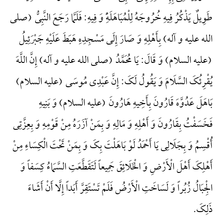
طَوِیلٌ یَذْکُرُ فِیهِ خُرُوجَهُ لِلْمُبَاهَلَهًِْ وَ فِیهِ: فَلَمَّا رَجَعَ النَّبِیُّ (صلی
الله علیه و آله) بِأَهْلِهِ وَ صَارَ إِلَی مَسْجِدِهِ هَبَطَ عَلَیْهِ جَبْرَئِیلُ
(علیه السلام) وَ قَالَ: یَا مُحَمَّدُ (صلی الله علیه و آله) إِنَّ اللَّهَ
یُقْرِئُکَ السَّلَامَ وَ یَقُولُ لَکَ: إِنَّ عَبْدِی مُوسَی (علیه السلام)
بَاهَلَ عَدُوَّهَ قَارُونَ بِأَخِیهِ هَارُونَ (علیه السلام) وَ بَنِیهِ
فَخَسَفْتُ بِقَارُونَ وَ أَهْلِهِ وَ مَالِهِ وَ بِمَنْ آزَرَهُ مِنْ قَوْمِهِ وَ بِعِزَّتِی
أُقْسِمُ وَ بِجَلَالِی یَا أَحْمَدُ لَوْ بَاهَلْتَ بِکَ وَ بِمَنْ تَحْتَ الْکِسَاءِ مِنْ
أَهْلِکَ أَهْلَ الْأَرْضِ وَ الْخَلَائِقَ جَمِیعاً لَتَقَطَّعَتِ السَّمَاءُ کِسَفاً وَ
الْجِبَالُ زُبُراً وَ لَسَاخَتِ الْأَرْضُ فَلَمْ تَسْتَقِرَّ أَبَداً إِلَّا أَنْ أَشَاءَ
ذَلِکَ.