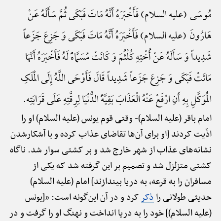
مُوسَی (علیه السلام) فَأَخْبَرَهُ أَنَّهُ مَاتَ فَبَکَی ثُمَّ سَأَلَهُ عَنْ
هَارُونَ (علیه السلام) فَأَخْبَرَهُ أَنَّهُ مَاتَ فَبَکَی وَ جَزِعَ جَزَعاً
شَدِیداً وَ سَأَلَهُ عَنْ أُخْتِهِ کُلْثُمَ وَ کَانَتْ مُسَمَّاهًًْ لَهُ فَأَخْبَرَهُ أَنَّهَا
مَاتَتْ فَبَکَی وَ جَزِعَ جَزَعاً شَدِیداً قَالَ فَأَوْحَی اللَّهُ إِلَی الْمَلَکِ
الْمُوَکَّلِ بِهِ أَنِ ارْفَعْ عَنْهُ الْعَذَابَ بَقِیَّهًَْ الدُّنْیَا لِرِقَّتِهِ عَلَی قَرَابَتِه.
امام باقر (علیه السلام)-
وقتی قوم یونس (علیه السلام) او را
اذّیت کردند [او برای آن‌ها تقاضای عذاب کرده و با آشکارشدن
نشانه‌های عذاب از شهر خارج شد و بر کشتی سوار شد. ناگاه
کشتی متزلزل شد و تصمیم بر این گرفته شد که یکی از
مسافران را به قرعه، به دریا بیندازند] امام (علیه السلام)
حدیثی طولانی را
ذکر
کرد و در آن این‌گونه است: «[یونس
(علیه السلام)] خود را به دریا انداخت و نهنگ او را گرفت و در