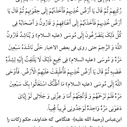
رُکَبِهِمْ ثُمَّ قَالَ یَا أَرْضُ خُذِیهِمْ فَأَخَذَتْهُمْ إِلَی حِقْوَتِهِمْ ثُمَّ قَالَ یَا
أَرْضُ خُذِیهِمْ فَأَخَذَتْهُمْ إِلَی أَعْنَاقِهِمْ وَ قَارُونُ وَ أَصْحَابُهُ فِی
کُلِّ ذَلِکَ یَتَضَرَّعُونَ إِلَی مُوسَی (علیه السلام) وَ یُنَاشِدُ قَارُونُ
اللَّهَ وَ الرَّحِمَ حتی روی فی بعض الاخبار حَتَّی نَاشَدَهُ سَبْعِینَ
مَرَّهًًْ وَ مُوسَی (علیه السلام) فِی جَمِیعِ ذَلِکَ لَا یَلْتَفِتُ إِلَیْهِ لِشِدَّهًِْ
غَضَبِهِ ثُمَّ قَالَ یَا أَرْضُ خُذِیهِمْ فَأُطْبِقَتْ عَلَیْهِمُ الْأَرْضُ. فَأَوْحَی
اللَّهُ إِلَی مُوسَی (علیه السلام) مَا أَظُنُّکَ اسْتَغَاثُوا بِکَ سَبْعِینَ
مَرَّهًًْ فَلَمْ تَرْحَمْهُمْ وَ لَمْ تُغِثْهُمْ أَمَا وَ عِزَّتِی وَ جَلَالِی لَوْ إِیَّایَ
دَعَوْنِی مَرَّهًًْ وَاحِدَهًًْ لَوَجَدُونِی قَرِیباً مُجِیباً.
ابن‌عباس (رحمة الله علیه)-
هنگامی که خداوند، حکم زکات را