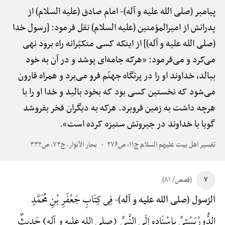
پیامبر (صلی الله علیه و آله)-
امام صادق (علیه السلام) از
پدرانش از امیرالمؤمنین (علیه السلام) نقل فرمود: [رسول خدا
(صلی الله علیه و آله)] از اینکه کسی متکبّرانه راه برود نهی
می‌کرد و می‌فرمود: «هرکه جامه‌ای پوشد و در آن به خود
ببالد، خداوند او را در پرتگاه جهنّم فرو می‌برد و همراه قارون
می‌شود که نخستین کسی بود که بخود بالید و خدا او را با
هرچه داشت به زمین فروبرد. هرکه به دیگران فخر بفروشد
گویا با خداوند در جبروتش ستیزه کرده است».
تفسیر اهل بیت علیهم السلام ج۱۱، ص۲۷۶
بحار الأنوار، ج۷۳، ص۳۳۲
۷
(قصص/ ۸۱)
فِی کِتَابِ جَعْفَرِ بْنِ مُحَمَّدٍ
الرّسول (صلی الله علیه و آله)-
الدُّورْیَسْتِیِّ بِإِسْنَادِهِ إِلَی النَّبِیِّ (صلی الله علیه و آله) حَدِیثٌ