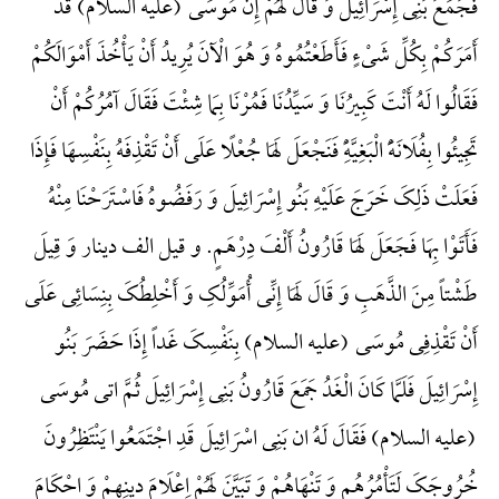
فَجَمَعَ بَنِی إِسْرَائِیلَ وَ قَالَ لَهُمْ إِنَّ مُوسَی (علیه السلام) قَدْ
أَمَرَکُمْ بِکُلِّ شَیْءٍ فَأَطَعْتُمُوهُ وَ هُوَ الْآنَ یُرِیدُ أَنْ یَأْخُذَ أَمْوَالَکُمْ
فَقَالُوا لَهُ أَنْتَ کَبِیرُنَا وَ سَیِّدُنَا فَمُرْنَا بِمَا شِئْتَ فَقَالَ آمُرُکُمْ أَنْ
تَجِیئُوا بِفُلَانَهًَْ الْبَغِیَّهًِْ فَنَجْعَلَ لَهَا جُعْلًا عَلَی أَنْ تَقْذِفَهُ بِنَفْسِهَا فَإِذَا
فَعَلَتْ ذَلِکَ خَرَجَ عَلَیْهِ بَنُو إِسْرَائِیلَ وَ رَفَضُوهُ فَاسْتَرَحْنَا مِنْهُ
فَأَتَوْا بِهَا فَجَعَلَ لَهَا قَارُونُ أَلْفَ دِرْهَمٍ. و قیل الف دینار وَ قِیلَ
طَشْتاً مِنَ الذَّهَبِ وَ قَالَ لَهَا إِنِّی أُمَوِّلُکِ وَ أَخْلِطُکَ بِنِسَائِی عَلَی
أَنْ تَقْذِفِی مُوسَی (علیه السلام) بِنَفْسِکَ غَداً إِذَا حَضَرَ بَنُو
إِسْرَائِیلَ فَلَمَّا کَانَ الْغَدُ جَمَعَ قَارُونُ بَنِی إِسْرَائِیلَ ثُمَّ اتی مُوسَی
(علیه السلام) فَقَالَ لَهُ ان بَنِی اسْرَائِیلَ قَدِ اجْتَمَعُوا یَنْتَظِرُونَ
خُرُوجَکَ لَتَأْمُرُهُم وَ تَنْهَاهُمْ وَ تَبَیَّنَ لَهُمْ اِعْلَامَ دینِهِمْ وَ احْکَامَ