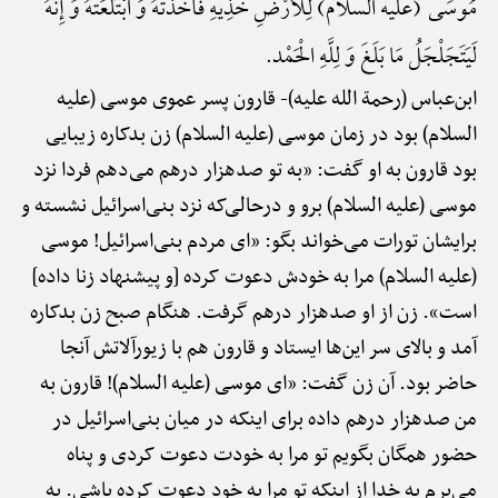
مُوسَی (علیه السلام) لِلْأَرْضِ خُذِیهِ فَأَخَذَتْهُ وَ ابْتَلَعَتْهُ وَ إِنَّهُ
لَیَتَجَلْجَلُ مَا بَلَغَ وَ لِلَّهِ الْحَمْد.
ابن‌عباس (رحمة الله علیه)-
قارون پسر عموی موسی (علیه
السلام) بود در زمان موسی (علیه السلام) زن بدکاره زیبایی
بود قارون به او گفت: «به تو صدهزار درهم می‌دهم فردا نزد
موسی (علیه السلام) برو و درحالی‌که نزد بنی‌اسرائیل نشسته و
برایشان تورات می‌خواند بگو: «ای مردم بنی‌اسرائیل! موسی
(علیه السلام) مرا به خودش دعوت کرده [و پیشنهاد زنا داده]
است». زن از او صدهزار درهم گرفت. هنگام صبح زن بدکاره
آمد و بالای سر این‌ها ایستاد و قارون هم با زیورآلاتش آنجا
حاضر بود. آن زن گفت: «ای موسی (علیه السلام)! قارون به
من صدهزار درهم داده برای اینکه در میان بنی‌اسرائیل در
حضور همگان بگویم تو مرا به خودت دعوت کردی و پناه
می‌برم به خدا از اینکه تو مرا به خود دعوت کرده باشی. به