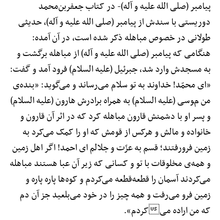
پیامبر (صلی الله علیه و آله)-
در کتاب جعفربن‌محمد
دوریستی با سندش از پیامبر (صلی الله علیه و آله)، حدیثی
طولانی در خصوص مباهله ذکر شده است، در آن آمده:
هنگامی که پیامبر (صلی الله علیه و آله) از مباهله برگشت و
به مسجدش وارد شد، جبرئیل (علیه السلام) فرود آمد و گفت:
«ای محمّد! خداوند به تو سلام می‌رساند و می‌گوید: «بنده‌ی
من موسی (علیه السلام) به همراه برادرش هارون (علیه السلام)
و پسر او با دشمنش قارون مباهله کرد که در اثر آن قارون و
خانواده و مالش و هرکس از قومش که او را کمک می‌کرد به
زمین فرورفتند؛ قسم به عزّت و جلالم ای احمد! اگر اهل زمین
و همه‌ی مخلوقات با تو و کسانی که زیر آن عبا هستند مباهله
می‌کردند آسمان را قطعه‌قطعه می‌کردم و کوه‌ها پاره پاره و
زمین فرو می‌رفت و همه چیز را در خود می‌بلعید جز آن دم
که من اراده میکردم».