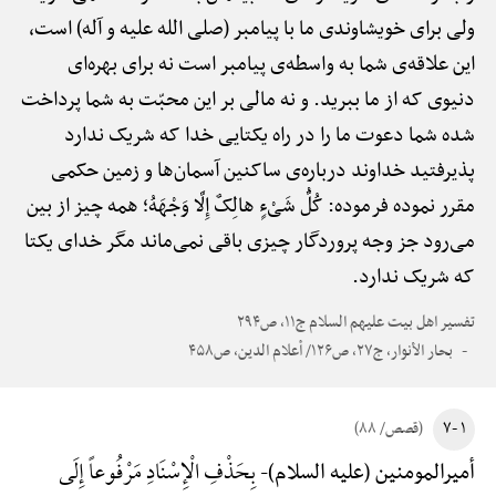
ولی برای خویشاوندی ما با پیامبر (صلی الله علیه و آله) است،
این علاقه‌ی شما به واسطه‌ی پیامبر است نه برای بهره‌ای
دنیوی که از ما ببرید. و نه مالی بر این محبّت به شما پرداخت
شده شما دعوت ما را در راه یکتایی خدا که شریک ندارد
پذیرفتید خداوند درباره‌ی ساکنین آسمان‌ها و زمین حکمی
مقرر نموده فرموده: کُلُّ شَیْءٍ هالِکٌ إِلَّا وَجْهَهُ؛ همه چیز از بین
می‌رود جز وجه پروردگار چیزی باقی نمی‌ماند مگر خدای یکتا
که شریک ندارد.
تفسیر اهل بیت علیهم السلام ج۱۱، ص۲۹۴
بحار الأنوار، ج۲۷، ص۱۲۶/ أعلام الدین، ص۴۵۸
۱ -۷
(قصص/ ۸۸)
بِحَذْفِ الْإِسْنَادِ مَرْفُوعاً إِلَی
أمیرالمومنین (علیه السلام)-