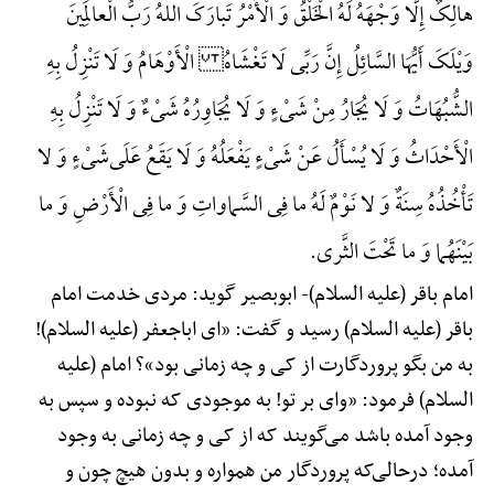
هالِکٌ إِلَّا وَجْهَهُ لَهُ الْخَلْقُ وَ الْأَمْرُ تَبارَکَ اللهُ رَبُّ الْعالَمِینَ
وَیْلَکَ أَیُّهَا السَّائِلُ إِنَّ رَبِّی لَا تَغْشَاهُ الْأَوْهَامُ وَ لَا تَنْزِلُ بِهِ
الشُّبُهَاتُ وَ لَا یُجَارُ مِنْ شَیْءٍ وَ لَا یُجَاوِرُهُ شَیْءٌ وَ لَا تَنْزِلُ بِهِ
الْأَحْدَاثُ وَ لَا یُسْأَلُ عَنْ شَیْءٍ یَفْعَلُهُ وَ لَا یَقَعُ عَلَی‌شَیْءٍ وَ لا
تَأْخُذُهُ سِنَةٌ وَ لا نَوْمٌ لَهُ ما فِی السَّماواتِ وَ ما فِی الْأَرْضِ وَ ما
بَیْنَهُما وَ ما تَحْتَ الثَّری.
امام باقر (علیه السلام)-
ابوبصیر گوید: مردی خدمت امام
باقر (علیه السلام) رسید و گفت: «ای اباجعفر (علیه السلام)!
به من بگو پروردگارت از کی و چه زمانی بود»؟ امام (علیه
السلام) فرمود: «وای بر تو! به موجودی که نبوده و سپس به
وجود آمده باشد می‌گویند که از کی و چه زمانی به وجود
آمده؛ درحالی‌که پروردگار من همواره و بدون هیچ چون و