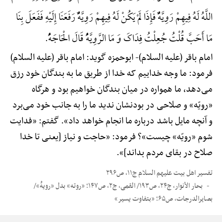
اللَّهُ لَهُ فِیهِمْ رَوِیَّهًٌْ فَإِذَا لَمْ یَکُنْ لَهُ فِیهِمْ رَوِیَّهًٌْ رَفَعَنَا إِلَیْهِ فَفَعَلَ بِنَا
مَا أَحَبَّ قُلْتُ جُعِلْتُ فِدَاکَ وَ مَا الرَّوِیَّهًُْ قَالَ الْحَاجَهًُْ.
امام باقر (علیه السلام)-
ابوحمزه گوید: امام باقر (علیه السلام)
فرمود: ما وجه خداییم که خدا از طریق ما به بندگان خود رزق
می‌دهد، ما همواره در میان بندگان خواهیم بود و هرگاه
«رویّه» و صلاحی در بودنشان ندید ما را به جانب خود می‌برد
و آنچه مایل باشد درباره ما انجام خواهد داد». گفتم: «فدایت
شوم «رویّه» چیست»؟ فرمود: «حاجت و نیاز [یعنی تا خدا
صلاح در بقای مردم بداند]».
تفسیر اهل بیت علیهم السلام ج۱۱، ص۲۹۶
بحار الأنوار، ج۲۴، ص۱۹۳/ القمی، ج۲، ص۱۴۷؛ «روته» بدل «رویهًْ»/
بصایرالدرجات، ص۶۵؛ «بتفاوت یسیر»