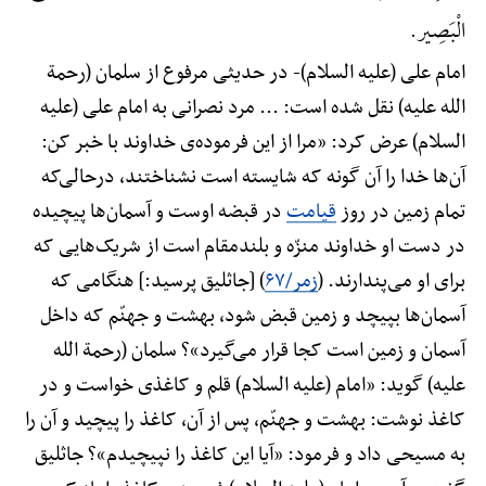
الْبَصِیر.
امام علی (علیه السلام)-
در حدیثی مرفوع از سلمان (رحمة
الله علیه) نقل شده است: ... مرد نصرانی به امام علی (علیه
السلام) عرض کرد: «مرا از این فرموده‌ی خداوند با خبر کن:
آن‌ها خدا را آن گونه که شایسته است نشناختند، درحالی‌که
تمام زمین در روز
قیامت
در قبضه اوست و آسمان‌ها پیچیده
در دست او خداوند منزّه و بلندمقام است از شریک‌هایی که
برای او می‌پندارند. (
زمر/۶۷
) [جاثلیق پرسید:] هنگامی که
آسمان‌ها بپیچد و زمین قبض شود، بهشت و جهنّم که داخل
آسمان و زمین است کجا قرار می‌گیرد»؟ سلمان (رحمة الله
علیه) گوید: «امام (علیه السلام) قلم و کاغذی خواست و در
کاغذ نوشت: بهشت و جهنّم، پس از آن، کاغذ را پیچید و آن را
به مسیحی داد و فرمود: «آیا این کاغذ را نپیچیدم»؟ جاثلیق