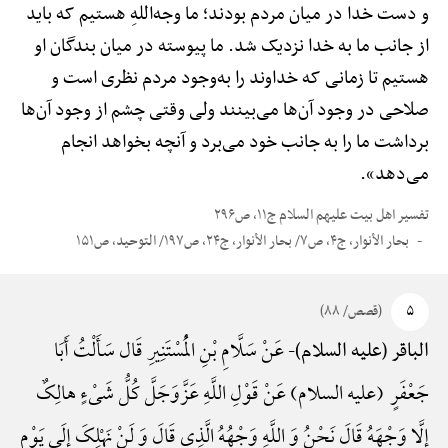
و دست خدا در میان مردم بودند؛ ما وجه‌اللهِ هستیم که باید
از جانب ما به خدا نزدیک شد. ما پیوسته در میان بندگان او
هستیم تا زمانی که خداوند را به‌وجود مردم نظری است و
صلاحی در وجود آن‌ها می‌بینند ولی وقتی چشم از وجود آن‌ها
برداشت ما را به جانب خود می‌برد و آنچه بخواهد انجام
می‌دهد».
تفسیر اهل بیت علیهم السلام ج۱۱، ص۲۹۶
بحار الأنوار، ج۴، ص۷/ بحار الأنوار، ج۲۴، ص۱۹۷/ التوحید، ص۱۵۱
۵
(قصص/ ۸۸)
عَنْ سَلَّامِ بْنِ الْمُسْتَنِیرِ قَال سَأَلْتُ أَبَا
الباقر (علیه السلام)-
جَعْفَرٍ (علیه السلام) عَنْ قَوْلِ اللَّهِ عَزَّوَجَلَّ کُلُّ شَیْءٍ هالِکٌ
إِلَّا وَجْهَهُ قَالَ نَحْنُ وَ اللَّهِ وَجْهُهُ الَّذِی قَالَ وَ لَنْ نَهْلِکَ إِلَی یَوْمِ