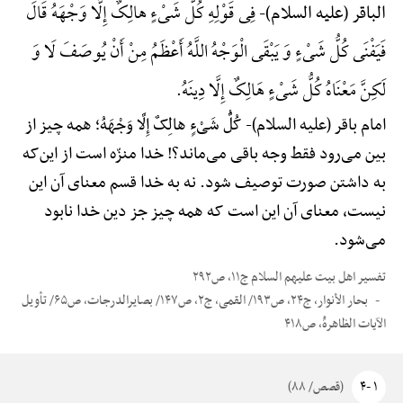
فِی قَوْلِهِ کُلُّ شَیْءٍ هالِکٌ إِلَّا وَجْهَهُ قَالَ
الباقر (علیه السلام)-
فَیَفْنَی کُلُّ شَیْءٍ وَ یَبْقَی الْوَجْهُ اللَّهُ أَعْظَمُ مِنْ أَنْ یُوصَفَ لَا وَ
لَکِنَّ مَعْنَاهُ کُلُّ شَیْءٍ هَالِکٌ إِلَّا دِینَهُ.
امام باقر (علیه السلام)-
کُلُّ شَیْءٍ هالِکٌ إِلَّا وَجْهَهُ؛ همه چیز از
بین می‌رود فقط وجه باقی می‌ماند؟! خدا منزّه است از این‌که
به داشتن صورت توصیف شود. نه به خدا قسم معنای آن این
نیست، معنای آن این است که همه چیز جز دین خدا نابود
می‌شود.
تفسیر اهل بیت علیهم السلام ج۱۱، ص۲۹۲
بحار الأنوار، ج۲۴، ص۱۹۳/ القمی، ج۲، ص۱۴۷/ بصایرالدرجات، ص۶۵/ تأویل
الآیات الظاهرهًْ، ص۴۱۸
۱ -۴
(قصص/ ۸۸)