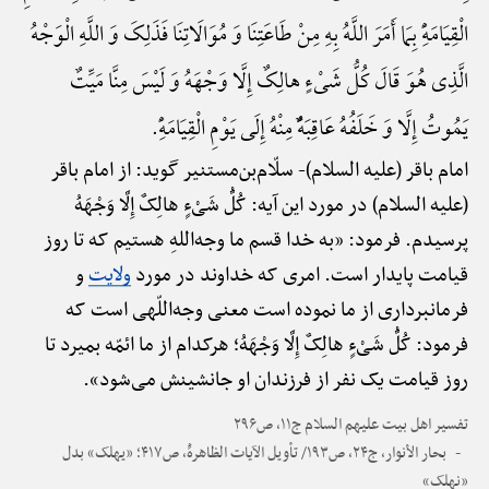
الْقِیَامَهًِْ بِمَا أَمَرَ اللَّهُ بِهِ مِنْ طَاعَتِنَا وَ مُوَالَاتِنَا فَذَلِکَ وَ اللَّهِ الْوَجْهُ
الَّذِی هُوَ قَالَ کُلُّ شَیْءٍ هالِکٌ إِلَّا وَجْهَهُ وَ لَیْسَ مِنَّا مَیِّتٌ
یَمُوتُ إِلَّا وَ خَلَفُهُ عَاقِبَهًٌْ مِنْهُ إِلَی یَوْمِ الْقِیَامَهًِْ.
امام باقر (علیه السلام)-
سلّام‌بن‌مستنیر گوید: از امام باقر
(علیه السلام) در مورد این آیه: کُلُّ شَیْءٍ هالِکٌ إِلَّا وَجْهَهُ
پرسیدم. فرمود: «به خدا قسم ما وجه‌اللهِ هستیم که تا روز
قیامت پایدار است. امری که خداوند در مورد
ولایت
و
فرمانبرداری از ما نموده است معنی وجه‌اللّهی است که
فرمود: کُلُّ شَیْءٍ هالِکٌ إِلَّا وَجْهَهُ؛ هرکدام از ما ائمّه بمیرد تا
روز قیامت یک نفر از فرزندان او جانشینش می‌شود».
تفسیر اهل بیت علیهم السلام ج۱۱، ص۲۹۶
بحار الأنوار، ج۲۴، ص۱۹۳/ تأویل الآیات الظاهرهًْ، ص۴۱۷؛ «یهلک» بدل
«نهلک»