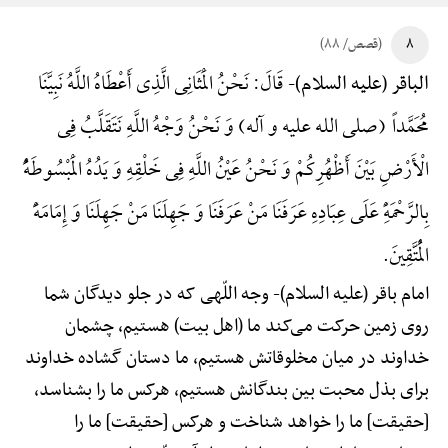
۸
(قصص/ ۸۸)
قَالَ: نَحْنُ الْمَثَانِی الَّذِی أَعْطَاهُ اللَّهُ نَبِیَّنَا
الباقر (علیه السلام)-
مُحَمَّداً (صلی الله علیه و آله) وَ نَحْنُ وَجْهُ اللَّهِ نَتَقَلَّبُ فِی
الْأَرْضِ بَیْنَ أَظْهُرِکُمْ وَ نَحْنُ عَیْنُ اللَّهِ فِی خَلْقِهِ وَ یَدُهُ الْمَبْسُوطَهًُْ
بِالرَّحْمَهًِْ عَلَی عِبَادِهِ عَرَفَنَا مَنْ عَرَفَنَا وَ جَهِلَنَا مَنْ جَهِلَنَا وَ إِمَامَهًَْ
الْمُتَّقِینَ.
امام باقر (علیه السلام)-
وجه اللّهی که در جلو دیدگان شما
روی زمین حرکت می‌کند ما (اهل بیت) هستیم، چشمان
خداوند در میان مخلوقاتش هستیم، ما دستان گشاده خداوند
برای بذل محبت بین بندگانش هستیم، هرکس ما را بشناسد،
[حقیقت] ما را خواهد شناخت و هرکس [حقیقت] ما را