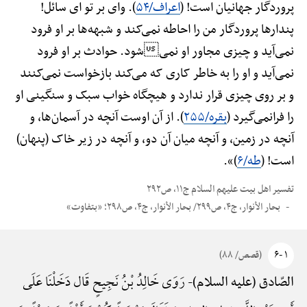
پروردگار جهانیان است! (
اعراف/۵۴
). وای بر تو ای سائل!
پندارها پروردگار من را احاطه نمی‌کند و شبهه‌ها بر او فرود
نمی‌آید و چیزی مجاور او نمیشود. حوادث بر او فرود
نمی‌آید و او را به خاطر کاری که می‌کند بازخواست نمی‌کنند
و بر روی چیزی قرار ندارد و هیچگاه خواب سبک و سنگینی او
را فرانمی‌گیرد (
بقره/۲۵۵
). از آن اوست آنچه در آسمان‌ها، و
آنچه در زمین، و آنچه میان آن دو، و آنچه در زیر خاک (پنهان)
است! (
طه/۶
)».
تفسیر اهل بیت علیهم السلام ج۱۱، ص۲۹۲
بحار الأنوار، ج۴، ص۲۹۹/ بحار الأنوار، ج۴، ص۲۹۸؛ «بتفاوت»
۱ -۶
(قصص/ ۸۸)
رَوَی خَالِدُ بْنُ نَجِیحٍ قَال دَخَلْنَا عَلَی
الصّادق (علیه السلام)-