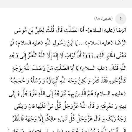
۶
(قصص/ ۸۸)
أَبَا الصَّلْتِ قَالَ قُلْتُ لِعَلِیِّ بْنِ مُوسَی
الرّضا (علیه السلام)-
الرِّضَا (علیه السلام) ... یَا ابْنَ رَسُولِ اللَّهِ (علیه السلام) فَمَا
مَعْنَی الْخَبَرِ الَّذِی رَوَوْهُ أَنَّ ثَوَابَ لَا إِلَهَ إِلَّا اللَّهُ النَّظَرُ إِلَی وَجْهِ
اللَّهِ فَقَالَ (علیه السلام) یَا أَبَا الصَّلْتِ مَنْ وَصَفَ اللَّهَ بِوَجْهٍ
کَالْوُجُوهِ فَقَدْ کَفَرَ وَ لَکِنَّ وَجْهَ اللَّهِ أَنْبِیَاؤُهُ وَ رُسُلُهُ وَ حُجَجُهُ
(علیهم السلام) هُمُ الَّذِینَ بِهِمْ یُتَوَجَّهُ إِلَی اللَّهِ عَزَّوَجَلَّ وَ إِلَی
دِینِهِ وَ مَعْرِفَتِهِ وَ قَالَ اللَّهُ عَزَّوَجَلَّ کُلُّ مَنْ عَلَیْها فانٍ وَ یَبْقی
وَجْهُ رَبِّکَ وَ قَالَ عَزَّوَجَلَّ کُلُّ شَیْءٍ هالِکٌ إِلَّا وَجْهَهُ فَالنَّظَرُ