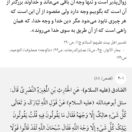
زوال‌پذیر است و تنها وجه آن باقی می‌ماند و خداوند بزرگتر از
آن است که بگوییم وجه دارد ولی مقصود از آن این است که
هر چیزی نابود می‌شود مگر دین خدا و وجه خدا، که همان
راهی است که از آن طریق به سوی خدا می‌روند».
تفسیر اهل بیت علیهم السلام ج۱۱، ص۲۹۰
بحار الأنوار، ج۴، ص۵/ بصایرالدرجات، ص۶۶؛ «بالوجه» محذوف/ التوحید،
ص۱۴۹
۱ -۲
(قصص/ ۸۸)
عَنِ الْحَارِثِ بْنِ الْمُغِیرَهًِْ النَّصْرِیِّ قَالَ:
الصّادق (علیه السلام)-
سئل أبوعبدالله (علیه السلام) عَنْ قَوْلِ اللَّهِ تَبَارَکَ وَ تَعَالَی
کُلُّ شَیْءٍ هالِکٌ إِلَّا وَجْهَهُ فَقَالَ مَا یَقُولُونَ فِیهِ قُلْتُ یَقُولُونَ
یَهْلِکُ کُلُّ شَیْءٍ إِلَّا وَجْهَ اللَّهِ فَقَالَ سُبْحَانَ اللَّهِ لَقَدْ قَالُوا قَوْلًا