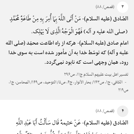
۳
(قصص/ ۸۸)
مَنْ أَتَی اللَّهَ بِمَا أُمِرَ بِهِ مِنْ طَاعَهًِْ مُحَمَّدٍ
الصّادق (علیه السلام)-
(صلی الله علیه و آله) فَهُوَ الْوَجْهُ الَّذِی لَا یَهْلِک.
امام صادق (علیه السلام)-
هرکه از راه اطاعت محمّد (صلی الله
علیه و آله) که توسّط خدا به آن مأمور شده است به سوی خدا
رود، همان وجهی است که نابود نمی‌گردد.
تفسیر اهل بیت علیهم السلام ج۱۱، ص۲۹۶
الکافی، ج۱، ص۱۴۳/ بحار الأنوار، ج۴، ص۵/ التوحید، ص۱۴۹/ المحاسن، ج۱،
ص۲۱۹
۴
(قصص/ ۸۸)
عَنْ خثیمهًْ قَال سَأَلْتُ أَبَا عَبْدِ اللَّهِ
الصّادق (علیه السلام)-