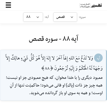
صفحه‌اصلی
قصص
۸۸
سوره:
آیه:
معرفی
آیه ۸۸ - سوره قصص
ارتباط با ما
ورود
وَلا تَدْعُ مَعَ اللهِ‌ إِلهاً آخَرَ لا إِلهَ إِلاَّ هُوَ كُلُّ شَيْ‌ءٍ هالِكٌ إِلاَّ
آیه
وَجْهَهُ لَهُ الْحُكْمُ وَ إِلَيْهِ تُرْجَعُونَ [88]
معبود ديگرى را با خدا مخوان، كه هيچ معبودى جز او نيست؛
همه چيز جز ذات [پاك] او فانى مى‌شود؛ حاكميّت تنها از آنِ
اوست؛ و همه به سوى او باز گردانده مى‌شويد.