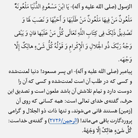
یَا ابْنَ مَسْعُودٍ الدُّنْیَا مَلْعُونَهًٌْ
الرّسول (صلی الله علیه و آله)-
مَلْعُونٌ مَنْ فِیهَا مَلْعُونٌ مَنْ طَلَبَهَا وَ أَحَبَّهَا وَ نَصَبَ لَهَا وَ
تَصْدِیقُ ذَلِکَ فِی کِتَابِ اللَّهِ تَعَالَی کُلُّ مَنْ عَلَیْها فانٍ وَ یَبْقی
وَجْهُ رَبِّکَ ذُو الْجَلالِ وَ الْإِکْرامِ وَ قَوْلُهُ کُلُّ شَیْءٍ هالِکٌ إِلَّا
وَجْهَه.
پیامبر (صلی الله علیه و آله)-
ای پسر مسعود! دنیا لعنت‌شده
و کسی که در طلب آن است لعنت‌شده و کسی که آن را
دوست دارد و تمام تلاشش آن باشد ملعون است و تصدیق این
حرف، گفته‌ی خدای تعالی است: همه کسانی که روی آن
[زمین] هستند فانی می‌شوند، و تنها ذات ذو الجلال و گرامی
پروردگارت باقی می‌ماند! (
الرحمن/۲۷۲۶
) و گفته‌ی خداست:
کُلُّ شَیْءٍ هالِکٌ إِلَّا وَجْهَهُ.