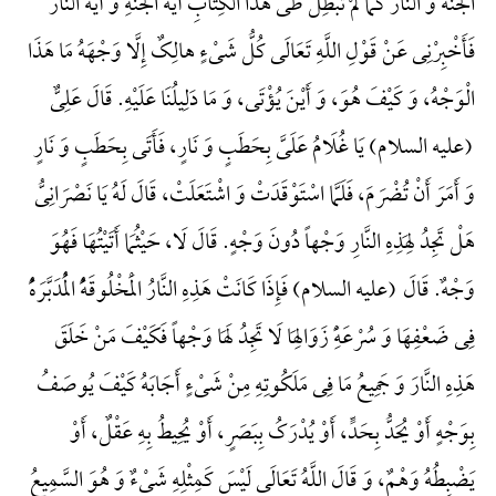
الْجَنَّهًُْ وَ النَّارُ کَمَا لَمْ تُبْطِلْ طَیُّ هَذَا الْکِتَابِ آیَهًَْ الْجَنَّهًِْ وَ آیَهًَْ النَّار
فَأَخْبِرْنِی عَنْ قَوْلِ اللَّهِ تَعَالَی کُلُّ شَیْءٍ هالِکٌ إِلَّا وَجْهَهُ مَا هَذَا
الْوَجْهُ، وَ کَیْفَ هُوَ، وَ أَیْنَ یُؤْتَی، وَ مَا دَلِیلُنَا عَلَیْهِ. قَالَ عَلِیٌّ
(علیه السلام) یَا غُلَامُ عَلَیَّ بِحَطَبٍ وَ نَارٍ، فَأَتَی بِحَطَبٍ وَ نَارٍ
وَ أَمَرَ أَنْ تُضْرَمَ، فَلَمَّا اسْتَوْقَدَتْ وَ اشْتَعَلَتْ، قَالَ لَهُ یَا نَصْرَانِیُّ
هَلْ تَجِدُ لِهَذِهِ النَّارِ وَجْهاً دُونَ وَجْهٍ. قَالَ لَا، حَیْثُمَا أَتَیْتُهَا فَهُوَ
وَجْهٌ. قَالَ (علیه السلام) فَإِذَا کَانَتْ هَذِهِ النَّارُ الْمَخْلُوقَهًُْ الْمُدَبَّرَهًُْ
فِی ضَعْفِهَا وَ سُرْعَهًِْ زَوَالِهَا لَا تَجِدُ لَهَا وَجْهاً فَکَیْفَ مَنْ خَلَقَ
هَذِهِ النَّارَ وَ جَمِیعُ مَا فِی مَلَکُوتِهِ مِنْ شَیْءٍ أَجَابَهُ کَیْفَ یُوصَفُ
بِوَجْهٍ أَوْ یُحَدُّ بِحَدٍّ، أَوْ یُدْرَکُ بِبَصَرٍ، أَوْ یُحِیطُ بِهِ عَقْلٌ، أَوْ
یَضْبِطُهُ وَهْمٌ، وَ قَالَ اللَّهُ تَعَالَی لَیْسَ کَمِثْلِهِ شَیْءٌ وَ هُوَ السَّمِیعُ