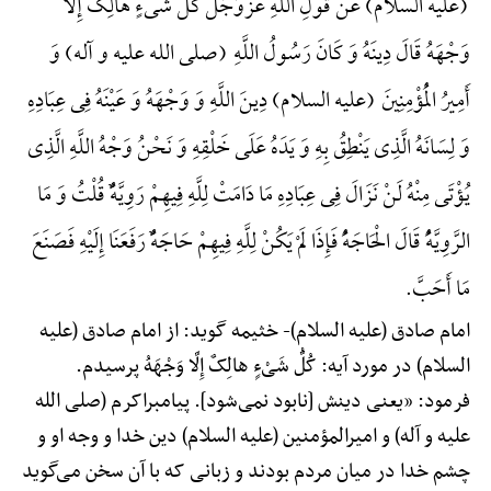
(علیه السلام) عَنْ قَوْلِ اللَّهِ عَزَّوَجَلَّ کُلُّ شَیْءٍ هالِکٌ إِلَّا
وَجْهَهُ قَالَ دِینَهُ وَ کَانَ رَسُولُ اللَّهِ (صلی الله علیه و آله) وَ
أَمِیرُ الْمُؤْمِنِینَ (علیه السلام) دِینَ اللَّهِ وَ وَجْهَهُ وَ عَیْنَهُ فِی عِبَادِهِ
وَ لِسَانَهُ الَّذِی یَنْطِقُ بِهِ وَ یَدَهُ عَلَی خَلْقِهِ وَ نَحْنُ وَجْهُ اللَّهِ الَّذِی
یُؤْتَی مِنْهُ لَنْ نَزَالَ فِی عِبَادِهِ مَا دَامَتْ لِلَّهِ فِیهِمْ رَوِیَّهًٌْ قُلْتُ وَ مَا
الرَّوِیَّهًُْ قَالَ الْحَاجَهًُْ فَإِذَا لَمْ یَکُنْ لِلَّهِ فِیهِمْ حَاجَهًٌْ رَفَعَنَا إِلَیْهِ فَصَنَعَ
مَا أَحَبَّ.
امام صادق (علیه السلام)-
خثیمه گوید: از امام صادق (علیه
السلام) در مورد آیه: کُلُّ شَیْءٍ هالِکٌ إِلَّا وَجْهَهُ پرسیدم.
فرمود: «یعنی دینش [نابود نمی‌شود]. پیامبراکرم (صلی الله
علیه و آله) و امیرالمؤمنین (علیه السلام) دین خدا و وجه او و
چشم خدا در میان مردم بودند و زبانی که با آن سخن می‌گوید