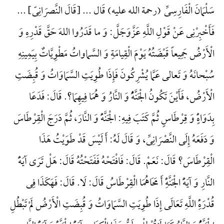
سَلْمَانَ الْفَارِسِیِّ (رحمة الله علیه) قَال ... {قَالَ النَّصرَانِیّ} ...
فَأَخْبِرْنِی عَنْ قَوْلِ اللَّهِ عَزَّوَجَلَّ: وَ ما قَدَرُوا اللهَ حَقَّ قَدْرِهِ وَ
الْأَرْضُ جَمِیعاً قَبْضَتُهُ یَوْمَ الْقِیامَةِ وَ السَّماواتُ مَطْوِیَّاتٌ بِیَمِینِهِ
سُبْحانَهُ وَ تَعالی عَمَّا یُشْرِکُونَ فَإِذَا طُوِیَتِ السَّمَاوَاتُ وَ قُبِضَتِ
الْأَرْضُ، فَأَیْنَ تَکُونُ الْجَنَّهًُْ وَ النَّارُ وَ هُمَا فِیهِمَا؟. قَالَ: فَدَعَا
بِدَوَاهًٍْ وَ قِرْطَاسٍ ثُمَّ کَتَبَ فِیهِ: الْجَنَّهًَْ وَ النَّارَ، ثُمَّ دَرَجَ الْقِرْطَاسَ
وَ دَفَعَهُ إِلَی النَّصْرَانِیِّ، وَ قَالَ لَهُ: أَ لَیْسَ قَدْ طَوَیْتُ هَذَا
الْقِرْطَاسَ؟ قَالَ: نَعَمْ. قَالَ: فَافْتَحْهُ فَفَتَحْتُهُ قَالَ: هَلْ تَرَی آیَهًَْ
النَّارِ وَ آیَهًَْ الْجَنَّهًِْ أَ مَحَاهُمَا الْقِرْطَاسُ قَالَ: لَا. قَالَ: فَهَکَذَا فِی
قُدْرَهًِْ اللَّهِ تَعَالَی إِذَا طُوِیَتِ السَّمَاوَاتُ وَ قُبِضَتِ الْأَرْضُ لَمْ تَبْطُلِ