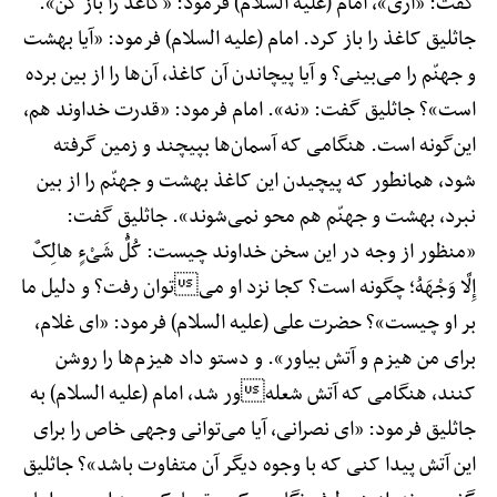
گفت: «آری»، امام (علیه السلام) فرمود: «کاغذ را باز کن».
جاثلیق کاغذ را باز کرد. امام (علیه السلام) فرمود: «آیا بهشت
و جهنّم را می‌بینی؟ و آیا پیچاندن آن کاغذ، آن‌ها را از بین برده
است»؟ جاثلیق گفت: «نه». امام فرمود: «قدرت خداوند هم،
این‌گونه است. هنگامی که آسمان‌ها بپیچند و زمین گرفته
شود، همانطور که پیچیدن این کاغذ بهشت و جهنّم را از بین
نبرد، بهشت و جهنّم هم محو نمی‌شوند». جاثلیق گفت:
«منظور از وجه در این سخن خداوند چیست: کُلُّ شَیْءٍ هالِکٌ
إِلَّا وَجْهَهُ؛ چگونه است؟ کجا نزد او میتوان رفت؟ و دلیل ما
بر او چیست»؟ حضرت علی (علیه السلام) فرمود: «ای غلام،
برای من هیزم و آتش بیاور». و دستو داد هیزم‌ها را روشن
کنند، هنگامی که آتش شعلهور شد، امام (علیه السلام) به
جاثلیق فرمود: «ای نصرانی، آیا می‌توانی وجهی خاص را برای
این آتش پیدا کنی که با وجوه دیگر آن متفاوت باشد»؟ جاثلیق