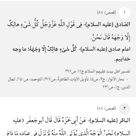
۱
(قصص/ ۸۸)
فِی قَوْلِ اللَّهِ عَزَّوَجَلَّ کُلُّ شَیْءٍ هالِکٌ
الصّادق (علیه السلام)-
إِلَّا وَجْهَهُ قَالَ نَحْنُ.
امام صادق (علیه السلام)-
کُلُّ شَیْءٍ هالِکٌ إِلَّا وَجْهَهُ؛ ما وجه
خداییم.
تفسیر اهل بیت علیهم السلام ج۱۱، ص۲۹۶
بحار الأنوار، ج۴، ص۵/ تأویل الآیات الظاهرهًْ، ص۴۱۷/ التوحید، ص۱۵۰/ کمال
الدین، ج۱، ص۲۳۱
۲
(قصص/ ۸۸)
عَنْ أَبِی‌حَمْزَهًْ قَالَ قَالَ أبوجَعفَر (علیه
الباقر (علیه السلام)-
السلام) نَحْنُ الْوَجْهُ الَّذِی یُؤْتَی اللَّهُ مِنْهُ لَمْ نَزَلْ فِی عِبَادِهِ مَا دَامَ