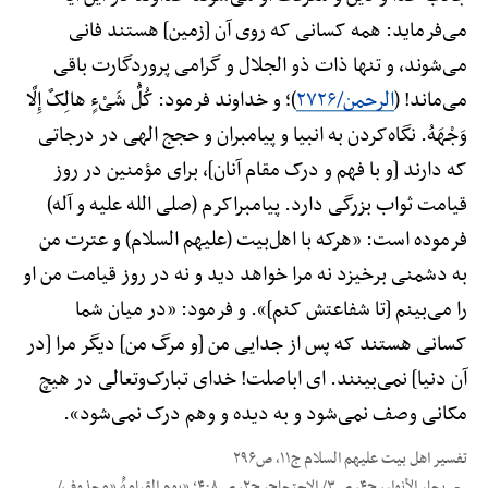
می‌فرماید: همه کسانی که روی آن [زمین] هستند فانی
می‌شوند، و تنها ذات ذو الجلال و گرامی پروردگارت باقی
می‌ماند! (
الرحمن/۲۷۲۶
)؛ و خداوند فرمود: کُلُّ شَیْءٍ هالِکٌ إِلَّا
وَجْهَهُ. نگاه‌کردن به انبیا و پیامبران و حجج الهی در درجاتی
که دارند [و با فهم و درک مقام آنان]، برای مؤمنین در روز
قیامت ثواب بزرگی دارد. پیامبراکرم (صلی الله علیه و آله)
فرموده است: «هرکه با اهل‌بیت (علیهم السلام) و عترت من
به دشمنی برخیزد نه مرا خواهد دید و نه در روز قیامت من او
را می‌بینم [تا شفاعتش کنم]». و فرمود: «در میان شما
کسانی هستند که پس از جدایی من [و مرگ من] دیگر مرا [در
آن دنیا] نمی‌بینند. ای اباصلت! خدای تبارک‌وتعالی در هیچ
مکانی وصف نمی‌شود و به دیده و وهم درک نمی‌شود».
تفسیر اهل بیت علیهم السلام ج۱۱، ص۲۹۶
بحار الأنوار، ج۴، ص۳/ الاحتجاج، ج۲، ص۴۰۸؛ «یوم القیامهًْ «محذوف/