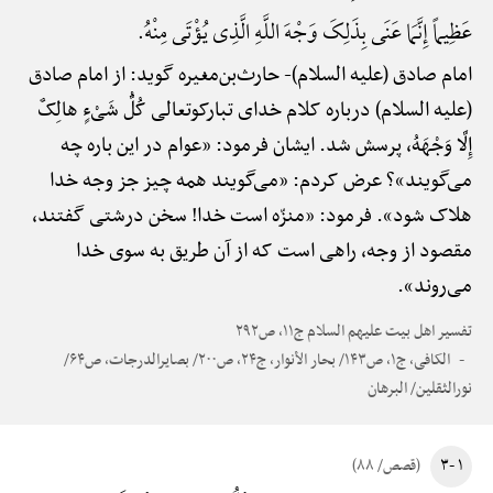
عَظِیماً إِنَّمَا عَنَی بِذَلِکَ وَجْهَ اللَّهِ الَّذِی یُؤْتَی مِنْهُ.
امام صادق (علیه السلام)-
حارث‌بن‌مغیره گوید: از امام صادق
(علیه السلام) درباره کلام خدای تبارک‎وتعالی کُلُّ شَیْءٍ هالِکٌ
إِلَّا وَجْهَهُ، پرسش شد. ایشان فرمود: «عوام در این باره چه
می‌گویند»؟ عرض کردم: «می‌گویند همه چیز جز وجه خدا
هلاک شود». فرمود: «منزّه است خدا! سخن درشتی گفتند،
مقصود از وجه، راهی است که از آن طریق به سوی خدا
می‌روند».
تفسیر اهل بیت علیهم السلام ج۱۱، ص۲۹۲
الکافی، ج۱، ص۱۴۳/ بحار الأنوار، ج۲۴، ص۲۰۰/ بصایرالدرجات، ص۶۴/
نورالثقلین/ البرهان
۱ -۳
(قصص/ ۸۸)