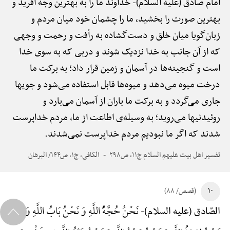
امام صادق (علیه السلام)-
خداوند ما را به بهترین وجه آفرید و
بهترین صورت را بخشید، ما را چشمان خود میان مردم و
زبان‌گویا میان خلق و دست‌گشاده به رأفت و رحمت و وجهی
که از آن جانب به خدا نزدیک شوند و دربی که به سوی خدا
است و گنجینه‌ها در آسمان و زمین قرار داد؛ به برکت ما
درخت میوه می‌دهد و میوه‌ها قابل استفاده می‌شود و جویها
جاری می‌گردد و به برکت ما باران از آسمان می‌بارد و
روئیدنیها می‌روید؛ به وسیله‌ی اطاعت از ما، مردم خداپرست
شدند که اگر ما نبودیم مردم خداپرست نمی‌شدند.
تفسیر اهل بیت علیهم السلام ج۱۱، ص۲۹۸
الکافی، ج۱، ص۱۴۴/ البرهان
۱۰
(قصص/ ۸۸)
نَحْنُ حُجَّهًُْ اللَّهِ وَ نَحْنُ بَابُ اللَّهِ وَ
الصّادق (علیه السلام)-