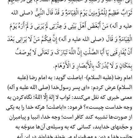
إِلَی أَنْبِیَاءِ اللَّهِ وَ رُسُلِهِ وَ حُجَجِهِ (علیهم السلام) فِی دَرَجَاتِهِمْ
ثَوَابٌ عَظِیمٌ لِلْمُؤْمِنِینَ یَوْمَ الْقِیَامَهًِْ وَ قَدْ قَالَ النَّبِیُّ (صلی الله
علیه و آله) مَنْ أَبْغَضَ أَهْلَ بَیْتِی وَ عِتْرَتِی لَمْ یَرَنِی وَ لَمْ أَرَهُ یَوْمَ
الْقِیَامَهًِْ وَ قَالَ (صلی الله علیه و آله) إِنَّ فِیکُمْ مَنْ لَا یَرَانِی بَعْدَ
أَنْ یُفَارِقَنِی یَا أَبَا الصَّلْتِ إِنَّ اللَّهَ تَبَارَکَ وَ تَعَالَی لَا یُوصَفُ
بِمَکَانٍ وَ لَا یُدْرَکُ بِالْأَبْصَارِ وَ الْأَوْهَام.
امام رضا (علیه السلام)-
اباصلت گوید: به امام رضا (علیه
السلام) عرض کردم: «ای پسر رسول‌خدا (صلی الله علیه و آله)
معنی خبری که نقل می‌کنند: ثواب لا إِلهَ إِلَّا اللهُ؛ نگاه‌کردن به
وجه خداست چیست»؟ فرمود: «اباصلت! هرکه خدا را به یکی
از صورت‌ها تشبیه کند کافر است؛ وجه خدا، انبیا و پیامبران
و حجّتهای خدایند، کسانی که به وسیله‌ی آن‌ها متوجّه به
جانب خدا و دین و معرفت او می‌شوند خداوند در این آیه