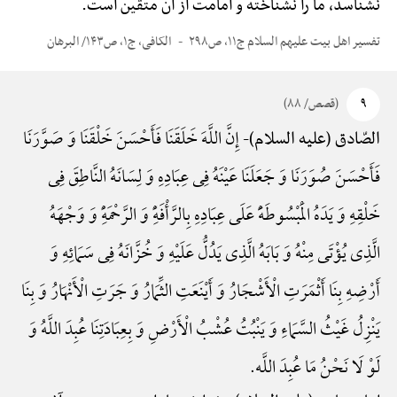
نشناسد، ما را نشناخته و امامت از آن متّقین است.
تفسیر اهل بیت علیهم السلام ج۱۱، ص۲۹۸
الکافی، ج۱، ص۱۴۳/ البرهان
۹
(قصص/ ۸۸)
إِنَّ اللَّهَ خَلَقَنَا فَأَحْسَنَ خَلْقَنَا وَ صَوَّرَنَا
الصّادق (علیه السلام)-
فَأَحْسَنَ صُوَرَنَا وَ جَعَلَنَا عَیْنَهُ فِی عِبَادِهِ وَ لِسَانَهُ النَّاطِقَ فِی
خَلْقِهِ وَ یَدَهُ الْمَبْسُوطَهًَْ عَلَی عِبَادِهِ بِالرَّأْفَهًِْ وَ الرَّحْمَهًِْ وَ وَجْهَهُ
الَّذِی یُؤْتَی مِنْهُ وَ بَابَهُ الَّذِی یَدُلُّ عَلَیْهِ وَ خُزَّانَهُ فِی سَمَائِهِ وَ
أَرْضِهِ بِنَا أَثْمَرَتِ الْأَشْجَارُ وَ أَیْنَعَتِ الثِّمَارُ وَ جَرَتِ الْأَنْهَارُ وَ بِنَا
یَنْزِلُ غَیْثُ السَّمَاءِ وَ یَنْبُتُ عُشْبُ الْأَرْضِ وَ بِعِبَادَتِنَا عُبِدَ اللَّهُ وَ
لَوْ لَا نَحْنُ مَا عُبِدَ اللَّه.