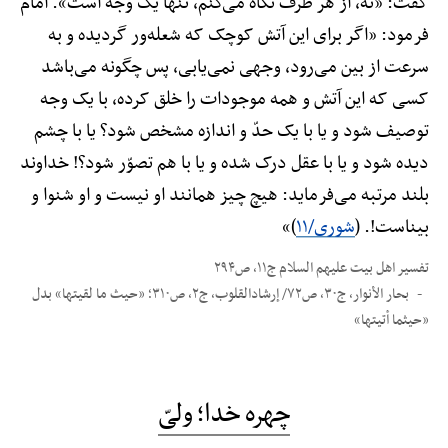
گفت: «نه، از هر طرف نگاه می‌کنم، تنها یک وجه است». امام
فرمود: «اگر برای این آتش کوچک که شعله‌ور گردیده و به
سرعت از بین می‌رود، وجهی نمی‌یابی، پس چگونه می‌باشد
کسی که این آتش و همه موجودات را خلق کرده، با یک وجه
توصیف شود و یا با یک حدّ و اندازه مشخص شود؟ یا با چشم
دیده شود و یا با عقل درک شده و یا با هم تصوّر شود؟! خداوند
بلند مرتبه می‌فرماید: هیچ چیز همانند او نیست و او شنوا و
بیناست!. (
شوری/۱۱
)»
تفسیر اهل بیت علیهم السلام ج۱۱، ص۲۹۴
بحار الأنوار، ج۳۰، ص۷۲/ إرشادالقلوب، ج۲، ص۳۱۰؛ «حیث ما لقیتها» بدل
«حیثما أتیتها»
چهره خدا؛ ولیّ