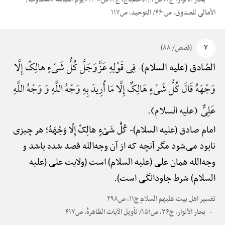
الأمالی للصدوق، ص۴۶۰/ التوحید، ص۱۱۷
۷
(قصص/ ۸۸)
فِی قَوْلِهِ عَزَّوَجَلَّ کُلُّ شَیْءٍ هالِکٌ إِلَّا
الصّادق (علیه السلام)-
وَجْهَهُ قَالَ کُلُّ شَیْءٍ هَالِکٌ إِلَّا مَا أُرِیدَ بِهِ وَجْهُ اللَّهِ وَ وَجْهُ اللَّهِ
عَلِیٌّ (علیه السلام).
امام صادق (علیه السلام)-
کُلُّ شَیْءٍ هالِکٌ إِلَّا وَجْهَهُ؛ هر چیزی
نابود می‌شود مگر آنچه که از آن وجه‌الله قصد شده باشد و
وجه‌الله همان علی (علیه السلام) است (ولایت علی (علیه
السلام) شرط جاودانگی است).
تفسیر اهل بیت علیهم السلام ج۱۱، ص۲۹۸
بحار الأنوار، ج۳۶، ص۱۵۱/ تأویل الآیات الظاهرهًْ، ص۴۱۷