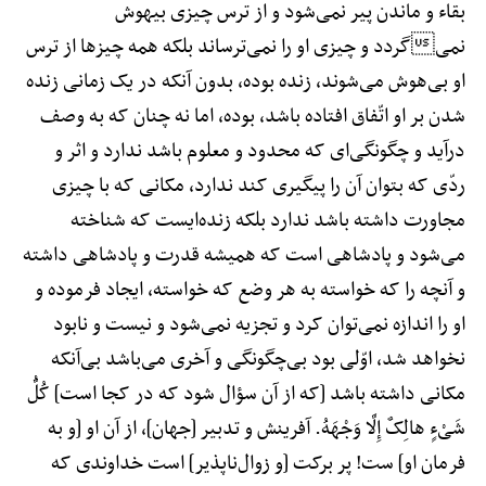
بقاء و ماندن پیر نمی‌شود و از ترس چیزی بیهوش
نمیگردد و چیزی او را نمی‌ترساند بلکه همه چیزها از ترس
او بی‌هوش می‌شوند، زنده بوده، بدون آنکه در یک زمانی زنده
شدن بر او اتّفاق افتاده باشد، بوده، اما نه چنان که به وصف
درآید و چگونگی‌ای که محدود و معلوم باشد ندارد و اثر و
ردّی که بتوان آن را پیگیری کند ندارد، مکانی که با چیزی
مجاورت داشته باشد ندارد بلکه زنده‌ایست که شناخته
می‌شود و پادشاهی است که همیشه قدرت و پادشاهی داشته
و آنچه را که خواسته به هر وضع که خواسته، ایجاد فرموده و
او را اندازه نمی‌توان کرد و تجزیه نمی‌شود و نیست و نابود
نخواهد شد، اوّلی بود بی‌چگونگی و آخری می‌باشد بی‌آنکه
مکانی داشته باشد [که از آن سؤال شود که در کجا است] کُلُّ
شَیْءٍ هالِکٌ إِلَّا وَجْهَهُ. آفرینش و تدبیر [جهان]، از آن او [و به
فرمان او] ست! پر برکت [و زوال‌ناپذیر] است خداوندی که