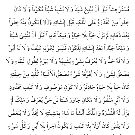
مُسْتَوْحِشاً قَبْلَ أَنْ یُبْدِعَ شَیْئاً وَ لَا یُشْبِهُ شَیْئاً مُکَوَّناً وَ لَا کَانَ
خِلْواً مِنَ الْقُدْرَهًِْ عَلَی الْمُلْکِ قَبْلَ إِنْشَائِهِ وَ{لَا} یَکُونُ مِنْهُ خِلْواً
بَعْدَ ذَهَابِهِ لَمْ یَزَلْ حَیّاً بِلَا حَیَاهًٍْ وَ مَلِکاً قَادِراً قَبْلَ أَنْ یُنْشِئَ شَیْئاً
وَ مَلِکاً جَبَّاراً بَعْدَ إِنْشَائِهِ لِلْکَوْنِ فَلَیْسَ لِکَوْنِهِ کَیْفٌ وَ لَا لَهُ أَیْنٌ
وَ لَا لَهُ حَدٌّ وَ لَا یُعْرَفُ بِشَیْءٍ یُشْبِهُهُ وَ لَا یَهْرَمُ لِطُولِ الْبَقَاءِ وَ لَا
یَصْعَقُ لِشَیْءٍ وَ لَا یُخَوِّفُهُ شَیْءٌ تَصْعَقُ الْأَشْیَاءُ کُلُّهَا مِنْ خِیفَتِهِ
کَانَ حَیّاً بِلَا حَیَاهًٍْ حَادِثَهًٍْ وَ لَا کَوْنٍ مَوْصُوفٍ وَ لَا کَیْفٍ مَحْدُودٍ
وَ لَا أَثَرٍ مَقْفُوٍّ وَ لَا مَکَانٍ جَاوَرَ شَیْئاً بَلْ حَیٌّ یُعْرَفُ وَ مَلِکٌ لَمْ
یَزَلْ لَهُ الْقُدْرَهًُْ وَ الْمُلْکُ أَنْشَأَ مَا شَاءَ بِمَشِیئَتِهِ لَا یُحَدُّ وَ لَا یُبَعَّضُ
وَ لَا یَفْنَی کَانَ أَوَّلًا بِلَا کَیْفٍ وَ یَکُونُ آخِراً بِلَا أَیْنٍ وَ کُلُّ شَیْءٍ