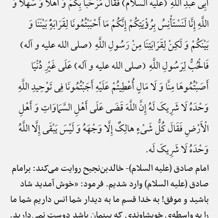
أَبِی عَبْدِ اللَّهِ (علیه السلام) فَقَالَ مَرْحَباً بِکُمْ وَ أَهْلًا وَ سَهْلًا وَ
اللَّهِ إِنَّا لَنَسْتَأْنِسُ بِرُؤْیَتِکُمْ إِنَّکُمْ مَا أَحْبَبْتُمُونَا لِقَرَابَهًٍْ بَیْنَنَا وَ
بَیْنَکُمْ وَ لَکِنْ لِقَرَابَتِنَا مِنْ رَسُولِ اللَّهِ (صلی الله علیه و آله)
فَالْحُبُّ لِرَسُولِ اللَّهِ (صلی الله علیه و آله) عَلَی غَیْرِ دُنْیَا
أَصَبْتُمُوهَا مِنَّا وَ لَا مَالٍ أُعْطِیتُمْ عَلَیْهِ أَجَبْتُمُونَا فِی تَوْحِیدِ اللَّهِ
وَحْدَهُ لَا شَرِیکَ لَهُ إِنَّ اللَّهَ قَضَی عَلَی أَهْلِ السَّمَاوَاتِ وَ أَهْلِ
الْأَرْضِ فَقَالَ کُلُّ شَیْءٍ هالِکٌ إِلَّا وَجْهَهُ وَ لَیْسَ یَبْقَی إِلَّا اللَّهُ
وَحْدَهُ لَا شَرِیکَ لَه.
امام صادق (علیه السلام)-
خالدبن‌نجیح روایت می‌کند: برامام
صادق (علیه السلام) وارد شدیم. فرمود: «خوش آمدید شاد
باشید و موفق! به خدا قسم ما به دیدار شما انس داریم شما ما
را به واسطه‌ی خویشاوندی که بینمان باشد دوست نمی‌دارید.