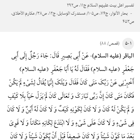
تفسیر اهل بیت علیهم السلام ج۱۱، ص۲۹۲
بحار الأنوار، ج۷۴، ص۱۰۵/ مستدرک الوسایل، ج۱۲، ص۳۸/ مکارم الأخلاق،
ص۴۵۳
۱ -۵
(قصص/ ۸۸)
عَنْ أَبِی بَصِیرٍ قَالَ: جَاءَ رَجُلٌ إِلَی أَبِی
الباقر (علیه السلام)-
جَعْفَرٍ (علیه السلام) فَقَالَ لَهُ یَا أَبَا جَعْفَرٍ (علیه السلام)
أَخْبِرْنِی عَنْ رَبِّکَ مَتَی کَانَ فَقَالَ وَیْلَکَ إِنَّمَا یُقَالُ لِشَیْءٍ لَمْ یَکُنْ
فَکَانَ مَتَی کَانَ إِنَّ رَبِّی تَبَارَکَ وَ تَعَالَی کَانَ لَمْ یَزَلْ حَیّاً بِلَا کَیْفٍ
وَ لَمْ یَکُنْ لَهُ کَانَ وَ لَا کَانَ لِکَوْنِهِ کَیْفٌ وَ لَا کَانَ لَهُ أَیْنٌ وَ لَا کَانَ
فِی شَیْءٍ وَ لَا کَانَ عَلَی شَیْءٍ وَ لَا ابْتَدَعَ لِکَانِهِ مَکَاناً وَ لَا قَوِیَ
بَعْدَ مَا کَوَّنَ شَیْئاً وَ لَا کَانَ ضَعِیفاً قَبْلَ أَنْ یُکَوِّنَ شَیْئاً وَ لَا کَانَ