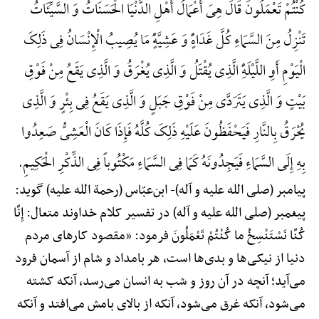
کُنْتُمْ تَعْمَلُونَ قَالَ هِیَ أَعْمَالُ أَهْلِ الدُّنْیَا الْحَسَنَاتُ وَ السَّیِّئَاتُ
تَنْزِلُ مِنَ السَّمَاءِ کُلَّ غَدَاهًٍْ وَ عَشِیَّهًٍْ مَا یُصِیبُ الْإِنْسَانُ فِی ذَلِکَ
الْیَوْمِ أَوِ اللَّیْلَهًِْ الَّذِی یُقْتَلُ وَ الَّذِی یُغْرَقُ وَ الَّذِی یَقَعُ مِنْ فَوْقِ
بَیْتٍ وَ الَّذِی یَتَرَدَّی مِنْ فَوْقِ جَبَلٍ وَ الَّذِی یَقَعُ فِی بِئْرٍ وَ الَّذِی
یُحْرَقُ بِالنَّارِ فَیَحْفَظُونَ عَلَیْهِ ذَلِکَ کُلَّهُ فَإِذَا کَانَ الْعَشِیُّ صَعِدُوا
بِهِ إِلَی السَّمَاءِ فَیَجِدُونَهُ کَمَا فِی السَّمَاءِ مَکْتُوباً فِی الذِّکْرِ الْحَکِیمِ.
پیامبر (صلی الله علیه و آله)-
ابن‌عبّاس (رحمة الله علیه) گوید:
پیغمبر (صلی الله علیه و آله) در تفسیر کلام خداوند متعال: إِنَّا
کُنَّا نَسْتَنْسِخُ ما کُنْتُمْ تَعْمَلُونَ فرمود: «مقصود کارهای مردم
دنیا از نیکی‌ها و بدی‌ها است، هر بامداد و شام از آسمان فرود
می‌آید؛ آنچه در آن روز و شب به انسان می‌رسد، آنکه کشته
می‌شود، آنکه غرق می‌شود، آنکه از بالای بامش می‌افتد و آنکه