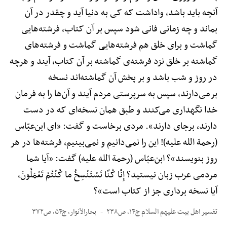
آنچه باید باشد، واداشت که کی به دنیا آید و چقدر در آن
بماند و چه زمانی فانی شود سپس بر آن کتاب، فرشته‌هایی
گماشت و برای خلق هم فرشته‌هایی گماشت و فرشته‌های
گماشته بر خلق نزد فرشته‌ی گماشته بر آن کتاب، آیند و هرچه
در روز و شب باشد و بر پخش آن گماشته‌اند نسخه
برمی‌دارند، سپس به سرپرستی مردم آیند و آن‌ها را به فرمان
خدا نگهداری می‌کنند و طبق همان نسخه‌ای که در دست
دارند، برجای دارند». مردی برخاست و گفت: «ای ابن‌عبّاس
(رحمة الله علیه)! این را نمی‌دانیم و نمی‌بینیم، فرشته‌ها در هر
روز بنویسند»؟ ابن‌عبّاس (رحمة الله علیه) گفت: «آیا شما
مردمی عرب زبان نیستید؟ إِنَّا کُنَّا نَسْتَنْسِخُ ما کُنْتُمْ تَعْمَلُونَ،
آیا نسخه برداری جز از کتاب است»؟
تفسیر اهل بیت علیهم السلام ج۱۴، ص۲۳۸
بحارالأنوار، ج۵۴، ص۳۷۲