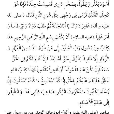
أَسْوَدَ یَعْلُو وَ یَطُولُ بِصَحْنِ دَارِی فَمَسِسْتُ جِلْدَهُ فَإِذَا هُوَ
کَجِلْدِ الْقُنْفُذِ فَرَمَی فِی وَجْهِی مِثْلَ شَرَرِ النَّارِ فَقَالَ (صلی الله
علیه و آله) عَامِرْ دَارَکَ یَا أَبَادُجَانَهًَْ ثُمَّ طَلَبَ دَوَاهًًْ وَ قِرْطَاساً وَ
أَمَرَ عَلِیّاً (علیه السلام) أَنْ یَکْتُبَ بِسْمِ اللَّهِ الرَّحْمنِ الرَّحِیمِ هَذَا
کِتَابٌ مِنْ رَسُولِ رَبِّ الْعَالَمِینَ إِلَی مَنْ طَرَقَ الدَّارَ مِنَ الْعُمَّارِ وَ
الزُّوَّارِ إِلَّا طَارِقاً یَطْرُقُ بِخَیْرٍ أَمَّا بَعْدُ فَإِنَّ لَنَا وَ لَکُمْ فِی الْحَقِّ
سَعَهًًْ فَإِنْ یَکُنْ عَاشِقاً مُولَعاً أَوْ فَاجِراً مُقْتَحِماً فَهَذَا کِتَابُ اللهِ
یَنْطِقُ عَلَیْنَا وَ عَلَیْکُمْ بِالْحَقِّ إِنَّا کُنَّا نَسْتَنْسِخُ ما کُنْتُمْ تَعْمَلُونَ. إِنَّ
رُسُلَنا یَکْتُبُونَ ما تَمْکُرُونَ. اتْرُکُوا صَاحِبَ کِتَابِی هَذَا وَ انْطَلِقُوا
إِلَی عَبَدَهًِْ الْأَصْنَامِ.
پیامبر (صلی الله علیه و آله)-
ابودجانه گوید: من به رسول خدا