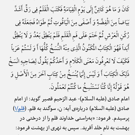
کَانَ وَ مَا هُوَ کَائِنٌ إِلَی یَوْمِ الْقِیَامَهًِْ فَکَتَبَ الْقَلَمُ فِی رَقٍّ أَشَدَّ
بَیَاضاً مِنَ الْفِضَّهًِْ وَ أَصْفَی مِنَ الْیَاقُوتِ ثُمَّ طَوَاهُ فَجَعَلَهُ فِی
رُکْنِ الْعَرْشِ ثُمَّ خَتَمَ عَلَی فَمِ الْقَلَمِ فَلَمْ یَنْطِقْ بَعْدُ وَ لَا یَنْطِقُ
أَبَداً فَهُوَ الْکِتَابُ الْمَکْنُونُ الَّذِی مِنْهُ النُّسَخُ کُلُّهَا أَ وَ لَسْتُمْ عَرَباً
فَکَیْفَ لَا تَعْرِفُونَ مَعْنَی الْکَلَامِ وَ أَحَدُکُمْ یَقُولُ لِصَاحِبِهِ انْسَخْ
ذَلِکَ الْکِتَابَ أَ وَ لَیْسَ إِنَّمَا یُنْسَخُ مِنْ کِتَابٍ آخَرَ مِنَ الْأَصْلِ وَ
هُوَ قَوْلُهُ إِنَّا کُنَّا نَسْتَنْسِخُ ما کُنْتُمْ تَعْمَلُونَ.
امام صادق (علیه السلام)-
عبد الرّحیم قصیر گوید: از امام
صادق (علیه السلام) درباره‌ی آیه: ن، سوگند به قلم. (
قلم/۱
)
پرسیدم. فرمود: «به‌راستی خداوند قلم را از درختی در
بهشت به نام خلد آفرید. سپس به نهری از بهشت فرمود: