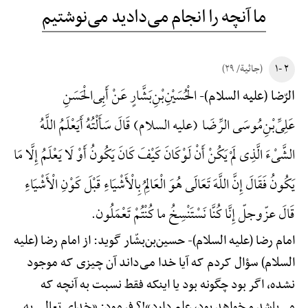
ما آنچه را انجام می‌دادید می‌نوشتیم
۲ -۱
(جاثیة/ ۲۹)
الْحُسَیْنِ‌بْنِ‌بَشَّارٍ عَنْ أَبِی‌الْحَسَنِ
الرّضا (علیه السلام)-
عَلِیِّ‌بْنِ‌مُوسَی الرِّضَا (علیه السلام) قَالَ سَأَلْتُهُ أَ‌یَعْلَمُ اللَّهُ
الشَّیْءَ الَّذِی لَمْ یَکُنْ أَنْ لَوْ‌کَانَ کَیْفَ کَانَ یَکُونُ أَوْ لَا یَعْلَمُ إِلَّا مَا
یَکُونُ فَقَالَ إِنَّ اللَّهَ تَعَالَی هُوَ الْعَالِمُ بِالْأَشْیَاءِ قَبْلَ کَوْنِ الْأَشْیَاءِ
قَالَ عزّوجلّ إِنَّا کُنَّا نَسْتَنْسِخُ ما کُنْتُمْ تَعْمَلُون.
امام رضا (علیه السلام)-
حسین‌بن‌بشّار گوید: از امام رضا (علیه
السلام) سؤال کردم که آیا خدا می‌داند آن چیزی که موجود
نشده، اگر بود چگونه بود یا اینکه فقط نسبت به آنچه که
می‌باشد و خواهد بود، علم دارد»!؟ فرمود: «خدای تعالی به