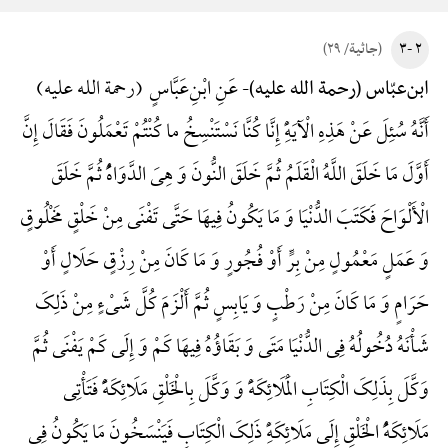
۲ -۳
(جاثیة/ ۲۹)
عَنِ ابْنِ‌عَبَّاسٍ (رحمة الله علیه)
ابن‌عبّاس (رحمة الله علیه)-
أَنَّهُ سُئِلَ عَنْ هَذِهِ الْآیَهًِْ إِنَّا کُنَّا نَسْتَنْسِخُ ما کُنْتُمْ تَعْمَلُونَ فَقَالَ إِنَّ
أَوَّلَ مَا خَلَقَ اللَّهُ الْقَلَمُ ثُمَّ خَلَقَ النُّونَ وَ هِیَ الدَّوَاهًُْ ثُمَّ خَلَقَ
الْأَلْوَاحَ فَکَتَبَ الدُّنْیَا وَ مَا یَکُونُ فِیهَا حَتَّی تَفْنَی مِنْ خَلْقٍ مَخْلُوقٍ
وَ عَمَلٍ مَعْمُولٍ مِنْ بِرٍّ أَوْ فُجُورٍ وَ مَا کَانَ مِنْ رِزْقٍ حَلَالٍ أَوْ
حَرَامٍ وَ مَا کَانَ مِنْ رَطْبٍ وَ یَابِسٍ ثُمَّ أَلْزَمَ کُلَّ شَیْءٍ مِنْ ذَلِکَ
شَأْنَهُ دُخُولُهُ فِی الدُّنْیَا مَتَی وَ بَقَاؤُهُ فِیهَا کَمْ وَ إِلَی کَمْ یَفْنَی ثُمَّ
وَکَّلَ بِذَلِکَ الْکِتَابِ الْمَلَائِکَهًَْ وَ وَکَّلَ بِالْخَلْقِ مَلَائِکَهًًْ فَتَأْتِی
مَلَائِکَهًُْ الْخَلْقِ إِلَی مَلَائِکَهًِْ ذَلِکَ الْکِتَابِ فَیَنْسَخُونَ مَا یَکُونُ فِی