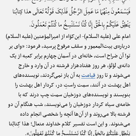
فَیَسْمَعُونَ مِنْهُمَا مَا عَمِلَ الرَّجُلُ فَذَلِکَ قَوْلُهُ تَعَالَی هذا کِتابُنا
یَنْطِقُ عَلَیْکُمْ بِالْحَقِّ إِنَّا کُنَّا نَسْتَنْسِخُ ما کُنْتُمْ تَعْمَلُونَ.
امام علی (علیه السلام)-
ابن‌کوّاء از امیرالمؤمنین (علیه السلام)
درباره‌ی بیت‌المعمور و سقف مرفوع پرسید، فرمود: «وای بر
تو! آن ضراح است، خانه‌ای در آسمان چهارم برابر کعبه از یک
دانه‌ی لؤلؤ، هر روز هفتادهزار فرشته در آن وارد و خارج
می‌شوند و تا روز
قیامت
به آن باز نمی‌گردند، نویسنده‌های
اهل بهشت در آنند، سمت راستِ در، کردار اهل بهشت را
بنویسند و نویسنده‌های دوزخیان سمت چپ درند که با
خامه‌ی سیاه کردار دوزخیان را می‌نویسند، شب هنگام آن دو
فرشته بالا می‌روند و از آن‌ها آنچه را شخصی انجام داده
می‌شنوند. و این است تفسیر کلام خداوند متعال؛ هذا کِتابُنا
یَنْطِقُ عَلَیْکُمْ بِالحَقِّ إِنَّا کُنَّا نَسْتَنْسِخُ ما کُنْتُمْ تَعْمَلُونَ».