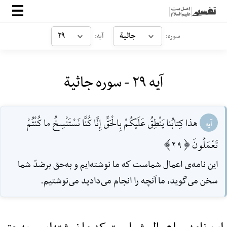
صفحه‌اصلی
جاثیة
۲۹
سوره:
آیه:
معرفی
آیه ۲۹ - سوره جاثیة
ارتباط با ما
ورود
هذا كِتابُنا يَنْطِقُ عَلَيْكُمْ بِالْحَقِّ إِنَّا كُنَّا نَسْتَنْسِخُ ما كُنْتُمْ
آیه
تَعْمَلُونَ [29]
اين نامه‌ی اعمال شماست كه ما نوشته‌ايم و به‌حق برضدّ شما
سخن مى‌گويد، ما آنچه را انجام مى‌داديد مى‌نوشتيم.