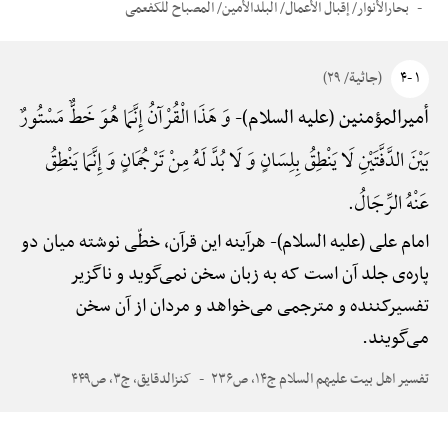
بحارالأنوار/ إقبال الأعمال/ البلدالأمین/ المصباح للکفعمی
۱ -۴
(جاثیة/ ۲۹)
وَ هَذَا الْقُرْآنُ إِنَّمَا هُوَ خَطٌّ مَسْتُورٌ
أمیرالمؤمنین (علیه السلام)-
بَیْنَ الدَّفَّتَیْنِ لَا یَنْطِقُ بِلِسَانٍ وَ لَا بُدَّ لَهُ مِنْ تَرْجُمَانٍ وَ إِنَّمَا یَنْطِقُ
عَنْهُ الرِّجَالُ.
امام علی (علیه السلام)-
هرآینه این قرآن، خطّی نوشته میان دو
پاره‌ی جلد آن است که به زبان سخن نمی‌گوید و ناگزیر
تفسیرکننده و مترجمی می‌خواهد و مردان از آن سخن
می‌گویند.
تفسیر اهل بیت علیهم السلام ج۱۴، ص۲۳۶
کنزالدقایق، ج۳، ص۴۴۹