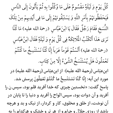
کُلِّ یَوْمٍ وَ لَیْلَهًٍْ مَقْسُومٌ عَلَی مَا وُکِّلُوا بِهِ ثُمَّ یَأْتُونَ إِلَی النَّاسِ
فَیَحْفَظُونَهُمْ بِأَمْرِ اللَّهِ وَ یَسْتَبْقُونَهُمْ إِلَی مَا فِی أَیْدِیهِمْ مِنْ تِلْکَ
النُّسَخِ فَقَامَ رَجُلٌ فَقَالَ یَا ابْنَ‌عَبَّاسٍ (رحمة الله علیه) مَا کُنَّا
نَرَی هَذَا أَ‌تَکْتُبُ الْمَلَائِکَهًُْ فِی کُلِّ یَوْمٍ وَ لَیْلَهًٍْ فَقَالَ ابْنُ‌عَبَّاسٍ
(رحمة الله علیه) أَ‌لَسْتُمْ قَوْماً عَرَباً إِنَّا کُنَّا نَسْتَنْسِخُ ما کُنْتُمْ
تَعْمَلُونَ هَلْ یُسْتَنْسَخُ الشَّیْءُ إِلَّا مِنْ کِتَابٍ.
ابن‌عبّاس (رحمة الله علیه)-
از ابن‌عبّاس (رحمة الله علیه) در
مورد این آیه: إِنَّا کُنَّا نَسْتَنْسِخُ ما کُنْتُمْ تَعْمَلُونَ پرسش شد.
پاسخ گفت: «نخستین چیزی که خدا آفرید قلم بود، سپس ن را
آفرید و آن دوات بود، سپس الواح را آفرید و دنیا را تا پایان در
آن نوشت، از خلق و مخلوق، کار و کردار، از نیک و بد و هرچه
باشد از روزی حلال و حرام و از هر تر و خشک و هرکدام را به