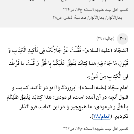
تفسیر اهل بیت علیهم السلام ج۱۴، ص۲۳۶
بحارالأنوار/ بحارالأنوار/ محاسبهًْ النفس، ص۲۸
۱ -۳
(جاثیة/ ۲۹)
فَقُلْتَ عَزَّ جَلَالُکَ فِی تَأْکِیدِ الْکِتَابِ وَ
السّجّاد (علیه السلام)-
قَبُولِ مَا جَاءَ فِیهِ هذا کِتابُنا یَنْطِقُ عَلَیْکُمْ بِالْحَقِّ وَ قُلْتَ ما فَرَّطْنا
فِی الْکِتابِ مِنْ شَیْءٍ.
امام سجّاد (علیه السلام)-
[پروردگارا!] تو در تأکید کتابت و
قبول آنچه در آن آمده است، فرمودی: هذا کِتابُنا یَنْطِقُ عَلَیْکُمْ
بِالحَقِّ و فرمودی: ما هیچ‌چیز را در این کتاب، فرو گذار
نکردیم. (
انعام/۳۸
).
تفسیر اهل بیت علیهم السلام ج۱۴، ص۲۳۶