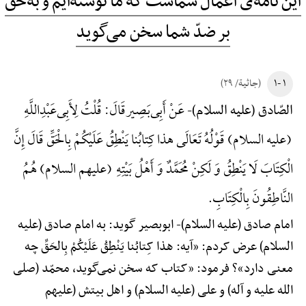
این نامه‌ی اعمال شماست که ما نوشته‌ایم و به‌حق
بر ضدّ شما سخن می‌گوید
۱ -۱
(جاثیة/ ۲۹)
عَنْ أَبِی‌بَصِیرقَالَ: قُلْتُ لِأَبِی‌عَبْدِ‌اللَّهِ
الصّادق (علیه السلام)-
(علیه السلام) قَوْلُهُ تَعَالَی هذا کِتابُنا یَنْطِقُ عَلَیْکُمْ بِالْحَقِّ قَالَ إِنَّ
الْکِتَابَ لَا یَنْطِقُ وَ لَکِنْ مُحَمَّدٌ وَ أَهْلُ بَیْتِهِ (علیهم السلام) هُمُ
النَّاطِقُونَ بِالْکِتَابِ.
امام صادق (علیه السلام)-
ابوبصیر گوید: به امام صادق (علیه
السلام) عرض کردم: «آیه: هذا کِتابُنا یَنْطِقُ عَلَیْکُمْ بِالحَقِّ چه
معنی دارد»؟ فرمود: «کتاب که سخن نمی‌گوید، محمّد (صلی
الله علیه و آله) و علی (علیه السلام) و اهل بیتش (علیهم