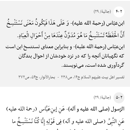
۲ -۴
(جاثیة/ ۲۹)
وَ عَلَی هَذَا فَیَکُونُ مَعْنَی نَسْتَنْسِخُ
ابن‌عبّاس (رحمة الله علیه)-
أَنَّ الْحَفَظَهًَْ تَسْتَنْسِخُ مَا هُوَ مُدَوَّنٌ عِنْدَهَا مِنْ أَحْوَالِ الْعِبَادِ.
ابن‌عبّاس (رحمة الله علیه)-
و بنابراین معنای تستنسخ این است
که نگهبانان آنچه را که در نزد خودشان از احوال بندگان
گردآوری شده است، می‌نویسند.
تفسیر اهل بیت علیهم السلام ج۱۴، ص۲۳۸
بحارالأنوار، ج۵۴، ص۳۷۲
۲ -۵
(جاثیة/ ۲۹)
عَنِ إبنِ‌عَبَّاس (رحمة الله علیه)
الرّسول (صلی الله علیه و آله)-
عَنِ النَّبِیِّ (صلی الله علیه و آله) فِی قَوْلِهِ إِنَّا کُنَّا نَسْتَنْسِخُ ما