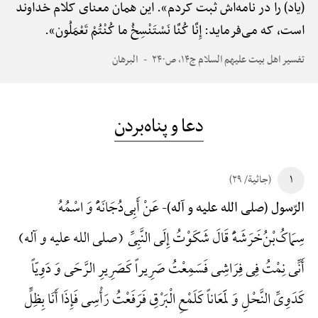
(یاد) را در نامه‌اش ثبت کردم». این همان معنای کلام خداوند
است، که می‌فرماید: إِنَّا کُنَّا نَسْتَنْسِخُ ما کُنْتُمْ تَعْمَلُون».
تفسیر اهل بیت علیهم السلام ج۱۴، ص۲۴۰
البرهان
دعا و پناه‌بردن
۱
(جاثیة/ ۲۹)
عَنْ أَبِی‌دُجَانَهًَْ وَ اسْمُهُ
الرّسول (صلی الله علیه و آله)-
سِمَاکُ‌بْنُ‌خَرَشَهًَْ قَالَ شَکَوْتُ إِلَی النَّبِیِّ (صلی الله علیه و آله)
أَنِّی نِمْتُ فِی فِرَاشِی فَسَمِعْتُ صَرِیراً کَصَرِیرِ الرَّحَی وَ دَوِیّاً
کَدَوِیِّ النَّحْلِ وَ لَمَعَاناً کَلَمْعِ الْبَرْقِ فَرَفَعْتُ رَأْسِی فَإِذَا أَنَا بِظِلٍّ