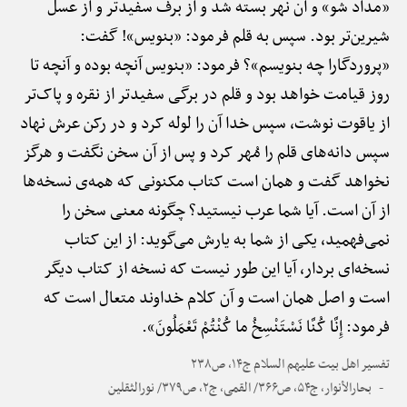
«مداد شو» و آن نهر بسته شد و از برف سفیدتر و از عسل
شیرین‌تر بود. سپس به قلم فرمود: «بنویس»! گفت:
«پروردگارا چه بنویسم»؟ فرمود: «بنویس آنچه بوده و آنچه تا
روز قیامت خواهد بود و قلم در برگی سفیدتر از نقره و پاک‌تر
از یاقوت نوشت، سپس خدا آن را لوله کرد و در رکن عرش نهاد
سپس دانه‌های قلم را مُهر کرد و پس از آن سخن نگفت و هرگز
نخواهد گفت و همان است کتاب مکنونی که همه‌ی نسخه‌ها
از آن است. آیا شما عرب نیستید؟ چگونه معنی سخن را
نمی‌فهمید، یکی از شما به یارش می‌گوید: از این کتاب
نسخه‌ای بردار، آیا این طور نیست که نسخه از کتاب دیگر
است و اصل همان است و آن کلام خداوند متعال است که
فرمود: إِنَّا کُنَّا نَسْتَنْسِخُ ما کُنْتُمْ تَعْمَلُونَ».
تفسیر اهل بیت علیهم السلام ج۱۴، ص۲۳۸
بحارالأنوار، ج۵۴، ص۳۶۶/ القمی، ج۲، ص۳۷۹/ نورالثقلین