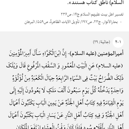
السلام) ناطق کتاب هستند».
تفسیر اهل بیت علیهم السلام ج۱۴، ص۲۳۶
بحارالأنوار، ج۲۳، ص۱۹۷/ تأویل الآیات الظاهرهًْ، ص۵۵۹/ البرهان
۱ -۲
(جاثیة/ ۲۹)
إِنَّ ابْنَ‌الْکَوَّاءِ سَأَلَ أَمِیرَ‌الْمُؤْمِنِینَ
أمیرالمؤمنین (علیه السلام)-
(علیه السلام) عَنِ الْبَیْتِ الْمَعْمُورِ وَ السَّقْفِ الْمَرْفُوعِ قَالَ وَیْلَکَ
ذَلِکَ الضُّرَاحُ بَیْتٌ فِی السَّمَاءِ الرَّابِعَهًِْ حِیَالَ الْکَعْبَهًِْ مِنْ لُؤْلُؤَهًٍْ
وَاحِدَهًٍْ یَدْخُلُهُ کُلَّ یَوْمٍ سَبْعُونَ أَلْفَ مَلَکٍ لَا یَعُودُونَ إِلَیْهِ إِلَی
یَوْمِ الْقِیَامَهًِْ فِیهِ کِتَابُ أَهْلِ الْجَنَّهًِْ عَنْ یَمِینِ الْبَابِ یَکْتُبُونَ أَعْمَالَ
أَهْلِ الْجَنَّهًِْ وَ فِیهِ کِتَابُ أَهْلِ النَّارِ عَنْ یَسَارِ الْبَابِ یَکْتُبُونَ أَعْمَالَ
أَهْلِ النَّارِ بِأَقْلَامٍ سُودٍ فَإِذَا کَانَ وَقْتُ الْعِشَاءِ ارْتَفَعَ الْمَلَکَانِ