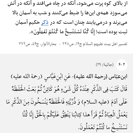
از بالای کوه پرت می‌شود، آنکه در چاه می‌افتد و آنکه در آتش
می‌سوزد همه‌ی این‌ها را ضبط می‌کنند و شب به آسمان بالا
می‌برند و درمی‌یابند چنان است که در
ذکر
حکیم آسمان
ثبت بوده است؛ إِنَّا کُنَّا نَسْتَنْسِخُ ما کُنْتُمْ تَعْمَلُونَ».
تفسیر اهل بیت علیهم السلام ج۱۴، ص۲۳۸
بحارالأنوار، ج۵۴، ص۳۷۲
۲ -۶
(جاثیة/ ۲۹)
عَنِ ابْنِ‌عَبَّاسٍ (رحمة الله علیه)
ابن‌عبّاس (رحمة الله علیه)-
قَالَ کَتَبَ فِی الذِّکْرِ عِنْدَهُ کُلَّ شَیْءٍ هُوَ کَائِنٌ ثُمَّ بَعَثَ الْحَفَظَهًَْ
عَلَی آدَمَ (علیه السلام) وَ ذُرِّیَّتِهِ فَالْحَفَظَهًُْ یَنْسَخُونَ مِنَ الذِّکْرِ مَا
یَعْمَلُ الْعِبَادُ ثُمَّ قَرَأَ هذا کِتابُنا یَنْطِقُ عَلَیْکُمْ بِالْحَقِّ إِنَّا کُنَّا
نَسْتَنْسِخُ ما کُنْتُمْ تَعْمَلُونَ.