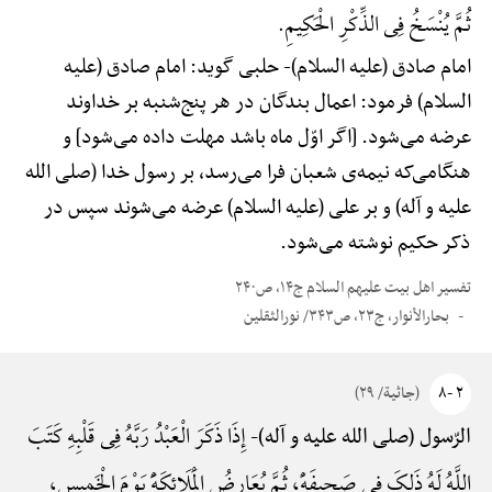
ثُمَّ یُنْسَخُ فِی الذِّکْرِ الْحَکِیمِ.
امام صادق (علیه السلام)-
حلبی گوید: امام صادق (علیه
السلام) فرمود: اعمال بندگان در هر پنج‌شنبه بر خداوند
عرضه می‌شود. [اگر اوّل ماه باشد مهلت داده می‌شود] و
هنگامی‌که نیمه‌ی شعبان فرا می‌رسد، بر رسول خدا (صلی الله
علیه و آله) و بر علی (علیه السلام) عرضه می‌شوند سپس در
ذکر حکیم نوشته می‌شود.
تفسیر اهل بیت علیهم السلام ج۱۴، ص۲۴۰
بحارالأنوار، ج۲۳، ص۳۴۳/ نورالثقلین
۲ -۸
(جاثیة/ ۲۹)
إِذَا ذَکَرَ الْعَبْدُ رَبَّهُ فِی قَلْبِهِ کَتَبَ
الرّسول (صلی الله علیه و آله)-
اللَّهُ لَهُ ذَلِکَ فِی صَحِیفَهًٍْ، ثُمَّ یُعَارِضُ الْمَلَائِکَهًَْ یَوْمَ الْخَمِیسِ،