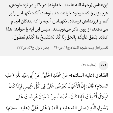
ابن‌عبّاس (رحمة الله علیه)-
[خداوند] در ذکر در نزد خودش،
هرچیزی را که موجود خواهد شد، نوشت آنگاه نگهبانان را بر
آدم و فرزندانش فرستاد. نگهبانان، آنچه را که بندگان انجام
می‌دهند، از روی ذکر می‌نویسند. سپس این آیه را خواند: هذا
کِتابُنا یَنْطِقُ عَلَیْکُمْ بِالحَقِّ إِنَّا کُنَّا نَسْتَنْسِخُ ما کُنْتُمْ تَعْمَلُونَ.
تفسیر اهل بیت علیهم السلام ج۱۴، ص۲۴۰
بحارالأنوار، ج۵۴، ص۳۷۳
۲ -۷
(جاثیة/ ۲۹)
عَنْ مُحَمَّدٍ الْحَلَبِیِّ عَنْ أَبِی‌عَبْدِ‌اللَّهِ (علیه
الصّادق (علیه السلام)-
السلام) قَالَ: إِنَّ الْأَعْمَالَ تُعْرَضُ عَلَیَّ فِی کُلِّ خَمِیسٍ فَإِذَا کَانَ
الْهِلَالُ أُکْمِلَتْ فَإِذَا کَانَ النِّصْفُ مِنْ شَعْبَانَ عُرِضَتْ عَلَی
رَسُولِ اللَّهِ (صلی الله علیه و آله) وَ عَلَی عَلِیٍّ (علیه السلام)