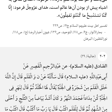
اشیاء پیش از بودن آن‌ها عالم است، خدای عزّوجلّ فرمود: إِنَّا
کُنَّا نَسْتَنْسِخُ ما کُنْتُمْ تَعْمَلُونَ».
تفسیر اهل بیت علیهم السلام ج۱۴، ص۲۳۶
بحارالأنوار، ج۴، ص۷۸/ التوحید، ص۱۳۶/ عیون أخبارالرضا (ج۱، ص۱۱۸/
نورالثقلین/ البرهان
۲ -۲
(جاثیة/ ۲۹)
عن عَبْدِ‌الرَّحِیمِ الْقَصِیرِ عَنْ
الصّادق (علیه السلام)-
أَبِی‌عَبْدِ‌اللَّهِ (علیه السلام) قَالَ سَأَلْتُهُ عَنْ ن وَ الْقَلَمِ قَالَ إِنَّ اللَّهَ
خَلَقَ الْقَلَمَ مِنْ شَجَرَهًٍْ فِی الْجَنَّهًِْ یُقَالُ لَهَا الْخُلْدُ ثُمَّ قَالَ لِنَهَرٍ فِی
الْجَنَّهًِْ کُنْ مِدَاداً فَجَمَدَ النَّهَرُ وَ کَانَ أَشَدَّ بَیَاضاً مِنَ الثَّلْجِ وَ أَحْلَی
مِنَ الشَّهْدِ ثُمَّ قَالَ لِلْقَلَمِ اکْتُبْ قَالَ یَا رَبِّ مَا أَکْتُبُ قَالَ اکْتُبْ مَا