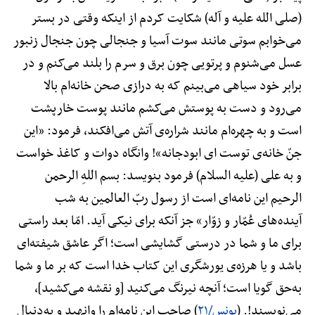
(صلی الله علیه و آله) شکایت کردم از اینکه وقتی در بستر
می‌خوابم سوتی مانند سوت آسیا و جنجالی چون جنجال زنبور
عسل می‌شنوم و پرتویی چون برق و سرم را بلند می‌کنم و در
برابر خود سیاهی می‌بینم که به درازی صحن خانه‌ام بالا
می‌رود و دست به پوستش می‌کشم مانند پوست خارپشت
است و به چهره‌ام مانند شراره‌ی آتش می‌افکند، فرمود: «این
جنّ خانه‌ی توست ای ابودجانه»! وانگاه دوات و کاغذ خواست
و به علی (علیه السلام) فرمود بنویسد: بسم اللهِ الرحمن
الرحیم این نامه‌ای است از رسول ربّ العالمین به شب
آینده‌های عُمّار و زوّار» جز آنکه برای نیکی آید. امّا بعد راستی
برای ما و شما در درستی گشایشی است؛ اگر عاشق شیفته‌ای
باشد و یا هرزه‌ی یورشگری این کتاب خدا است که بر ما و شما
به‌حق گویا است؛ آنچه نیرنگ می‌کنید [و نقشه می‌کشید]،
می‌نویسند!. (
یونس/۲۱
) صاحب این نامه‌ام را وانهید و به‌دنبال