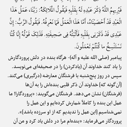
فَیُرِیهِمُ اللَّهُ ذِکْرَ عَبْدِهِ لَهُ بِقَلْبِهِ فَیَقُولُ الْمَلَائِکَهًُْ: رَبَّنَا، عَمَلُ هَذَا
الْعَبْدِ قَدْ أَحْصَیْنَاهُ، أَمَّا هَذَا الْعَمَلُ فَمَا نَعْرِفُهُ. فَیَقُولُ الرَّبُّ: إِنَّ
عَبْدِی قَدْ ذَکَرَنِی بِقَلْبِهِ فَأَثْبَتُّهُ فِی صَحِیفَتِهِ. فَذَلِکَ قَوْلُهُ إِنَّا کُنَّا
نَسْتَنْسِخُ ما کُنْتُمْ تَعْمَلُونَ.
پیامبر (صلی الله علیه و آله)-
هرگاه بنده در دلش پروردگارش
را یاد کند خداوند آن (یادکردن) را در صحیفه‌ای می‌نویسد.
سپس در روز پنج‌شنبه با فرشتگان معارضه (درگیری) می‌کند.
[آن‌گونه که] خداوند آن ذکر قلبی بنده‌اش را به آن‌ها
(فرشتگان) نشان می‌دهد. فرشتگان می‌گویند: «پروردگارا! ما
عمل این بنده را کاملاً شمارش کرده‌ایم و این عمل را
نمی‌شناسیم [این عمل را ندیدیم که از او سرزده باشد]».
پروردگار می‌فرماید: «بنده‌ام مرا در دلش یاد کرد و من آن