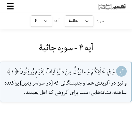
صفحه‌اصلی
جاثیة
۴
سوره:
آیه:
معرفی
آیه ۴ - سوره جاثیة
ارتباط با ما
ورود
وَ في خَلْقِكُمْ وَ ما يَبُثُّ مِنْ دابَّةٍ آياتٌ لِقَوْمٍ يُوقِنُونَ [4]
آیه
و نيز در آفرينش شما و جنبندگانى كه [در سراسر زمين] پراكنده
ساخته، نشانه‌هايى است براى گروهى كه اهل يقينند.