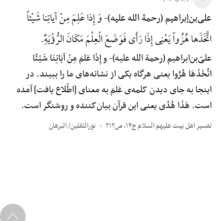
وَ إِذا عَلِمَ مِنْ آیاتِنا شَیْئاً
علی‌بن‌إبراهیم (رحمة الله علیه)-
اتَّخَذَها هُزُواً یَعْنِی إِذَا رَأَی فَوَضَعَ الْعِلْمَ مَکَانَ الرُّؤْیَهًِْ.
علیّ‌بن‌ابراهیم (رحمة الله علیه)-
و إِذَا عَلمَ مِنْ آیَاتِنَا شَیْئًا
اتَّخَذَهَا هُزُوا یعنی هرگاه یکی از نشانه‌های ما را ببیند. در
اینجا به جای دیدن کلمه‌ی عَلمَ به معنای [اطّلاع یافت] آمده
است. هَذَا هُدًی یعنی این قرآن بیان‌کننده و روشنگر است.
تفسیر اهل بیت علیهم السلام ج۱۴، ص۲۱۲
نورالثقلین/ البرهان