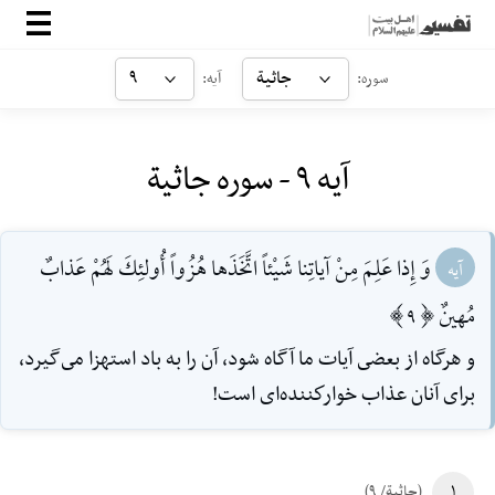
صفحه‌اصلی
جاثیة
۹
سوره:
آیه:
معرفی
آیه ۹ - سوره جاثیة
ارتباط با ما
ورود
وَ إِذا عَلِمَ مِنْ آياتِنا شَيْئاً اتَّخَذَها هُزُواً أُولئِكَ لَهُمْ عَذابٌ
آیه
مُهينٌ [9]
و هرگاه از بعضى آيات ما آگاه شود، آن را به باد استهزا مى‌گيرد،
براى آنان عذاب خواركننده‌اى است!
۱
(جاثیة/ ۹)