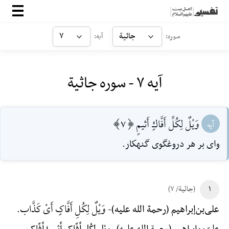
صفحه‌اصلی
جاثیة
۷
سوره:
آیه:
معرفی
آیه ۷ - سوره جاثیة
ارتباط با ما
ورود
وَيْلٌ لِكُلِّ أَفَّاكٍ أَثيمٍ [7]
آیه
واى بر هر دروغگوى گنهكار.
۱
(جاثیة/ ۷)
وَیْلٌ لِکُلِ أَفَّاکٍ أَیْ کَذَّاب.
علی‌بن‌إبراهیم (رحمة الله علیه)-