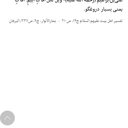
علیّ‌بن‌ابراهیم (رحمة الله علیه)-
ویْل لکُل أَفَّاکٍ أَثِیمٍ؛ أَفَّاکٍ
یعنی بسیار دروغگو.
تفسیر اهل بیت علیهم السلام ج۱۴، ص۲۱۰
بحارالأنوار، ج۹، ص۲۳۷/ البرهان