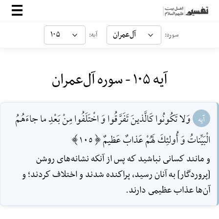
صفحه‌اصلی
آل‌عمران
۱۰۵
سوره:
آیه:
معرفی
آیه ۱۰۵ - سوره آل‌عمران
ارتباط با ما
ورود
وَلا تَكُونُوا كَالَّذينَ تَفَرَّقُوا وَ اخْتَلَفُوا مِنْ بَعْدِ ما جاءَهُمُ
آیه
الْبَيِّناتُ وَ أُولئِكَ لَهُمْ عَذابٌ عَظيمٌ [105]
و مانند كسانى نباشيد كه پس از آنكه نشانه‌هاى روشن
[پروردگار] به آنان رسيد، پراكنده ‌شدند و اختلاف كردند؛ و
آن‌ها عذاب عظيمى دارند.