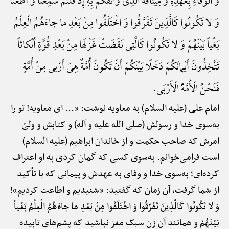
وَ الْوَفَاءِ بِعَهْدِهِ وَ مِیثاقَهُ الَّذِی واثَقَکُمْ بِهِ إِذْ قُلْتُمْ سَمِعْنا وَ أَطَعْنا
وَ لا تَکُونُوا کَالَّذِینَ تَفَرَّقُوا وَ اخْتَلَفُوا مِنْ بَعْدِ ما جاءَهُمُ الْعِلْمُ
بَغْیاً بَیْنَهُمْ وَ لا تَکُونُوا کَالَّتِی نَقَضَتْ غَزْلَها مِنْ بَعْدِ قُوَّةٍ أَنْکاثاً
تَتَّخِذُونَ أَیْمانَکُمْ دَخَلًا بَیْنَکُمْ أَنْ تَکُونَ أُمَّةٌ هِیَ أَرْبی مِنْ أُمَّةٍ
فَنَحْنُ الْأُمَّهًُْ الْأَرْبَی.
امام علی (علیه السلام) به معاویه نوشت: «... ای معاویه! تو را
به‌سوی خدا و رسولش (صلی الله علیه و آله) و کتابش و ولیّ
امرش که صاحب حکمت و از خاندان ابراهیم (علیه السلام)
است فرامی‌خوانم. به‌سوی کسی که گمان کردی به او اعتراف
کرده‌ای؛ به‌سوی خدا و وفای به عهدش و پیمانی که با تأکید
از شما گرفت، آن زمان که گفتید: «شنیدیم و اطاعت کردیم»!
وَ لا تَکُونُوا کَالَّذِینَ تَفَرَّقُوا وَ اخْتَلَفُوا مِنْ بَعْدِ ما جاءَهُمُ الْعِلْمُ بَغْیاً
بَیْنَهُمْ و همانند آن زن سبک مغز نباشید که پشم‌های تابیده