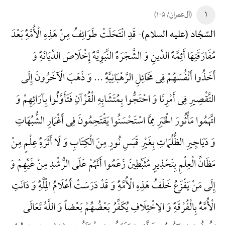
۱
(آل‌عمران/ ۱۰۵)
قَدِ انْتَحَلَتْ طَوَائِفُ مِنْ هَذِهِ الْأُمَّهًِْ بَعْدَ
السّجّاد (علیه السلام)-
مُفَارَقَتِهَا أَئِمَّهًَْ الدِّینِ وَ الشَّجَرَهًَْ النَّبَوِیَّهًَْ إِخْلَاصَ الدِّیَانَهًِْ وَ
أَخَذُوا أَنْفُسَهُمْ فِی مَخَائِلِ الرَّهْبَانِیَّهًِْ ... وَ ذَهَبَ الْآخَرُونَ إِلَی
التَّقْصِیرِ فِی أَمْرِنَا وَ احْتَجُّوا بِمُتَشَابِهِ الْقُرْآنِ فَتَأَوَّلُوا بِآرَائِهِمْ وَ
اتَّهَمُوا مَأْثُورَ الْخَبَرِ مِمَّا اسْتَحْسَنُوا یَقْتَحِمُونَ فِی أَغْمَارِ الشُّبُهَاتِ
وَ دَیَاجِیرِ الظُّلُمَاتِ بِغَیْرِ قَبَسِ نُورٍ مِنَ الْکِتَابِ وَ لَا أَثَرَهًِْ عِلْمٍ مِنْ
مَظَانِّ الْعِلْمِ بِتَحْذِیرٍ مُثَبِّطِینَ زَعَمُوا أَنَّهُمْ عَلَی الرُّشْدِ مِنْ غَیِّهِمْ وَ
إِلَی مَنْ یَفْزَعُ خَلَفُ هَذِهِ الْأُمَّهًِْ وَ قَدْ دَرَسَتْ أَعْلَامُ الْمِلَّهًِْ وَ دَانَتِ
الْأُمَّهًُْ بِالْفُرْقَهًِْ وَ الِاخْتِلَافِ یُکَفِّرُ بَعْضُهُمْ بَعْضاً وَ اللَّهُ تَعَالَی