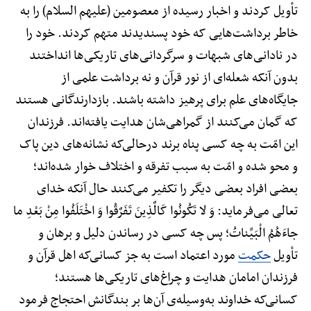
تأویل کردند و اخبار رسیده از معصومین (علیهم السلام) را به
خاطر برداشت‌هایی که خود پسندیدند متهم کردند. خود را
در نادانی‌های شبهات و سرگردانی‌های تاریکی‌ها انداختند
بدون آنکه شعله‌ای از نور قرآن و نه برداشت علمی از
جایگاه‌های علم برای پرهیز داشته باشند. بازدارندگانی هستند
که گمان می‌کنند از گمراهی‌شان هدایت یافته‌اند. فرزندان
این امّت به چه کسی پناه برند درحالی‌که نشانه‌های دین پاک
و محو شده و امّت به سبب تفرقه و اختلاف خوار شده‌اند؛
بعضی افراد بعضی دیگر را تکفیر می‌کنند حال آنکه خدای
تعالی می‌فرماید: وَ لا تَکُونُوا کَالَّذِینَ تَفَرَّقُوا وَ اخْتَلَفُوا مِنْ بَعْدِ ما
جاءَهُمُ الْبَیِّناتُ؛ پس چه کسی در رساندن دلیل و برهان و
تأویل
حکمت
مورد اعتماد است به جز کسانی‌که اهل قرآن و
فرزندان امامان هدایت و چراغ‌های تاریکی‌ها هستند؛
کسانی‌که خداوند به‌وسیله‌ی آن‌ها بر بندگانش احتجاج فرمود