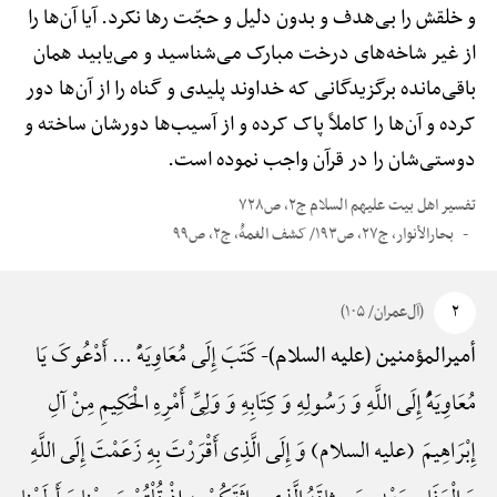
و خلقش را بی‌هدف و بدون دلیل و حجّت رها نکرد. آیا آن‌ها را
از غیر شاخه‌های درخت مبارک می‌شناسید و می‌یابید همان
باقی‌مانده برگزیدگانی که خداوند پلیدی و گناه را از آن‌ها دور
کرده و آن‌ها را کاملاً پاک کرده و از آسیب‌ها دورشان ساخته و
دوستی‌شان را در قرآن واجب نموده است.
تفسیر اهل بیت علیهم السلام ج۲، ص۷۲۸
بحارالأنوار، ج۲۷، ص۱۹۳/ کشف الغمهًْ، ج۲، ص۹۹
۲
(آل‌عمران/ ۱۰۵)
کَتَبَ إِلَی مُعَاوِیَهًْ ... أَدْعُوکَ یَا
أمیرالمؤمنین (علیه السلام)-
مُعَاوِیَهًُْ إِلَی اللَّهِ وَ رَسُولِهِ وَ کِتَابِهِ وَ وَلِیِّ أَمْرِهِ الْحَکِیمِ مِنْ آلِ
إِبْرَاهِیمَ (علیه السلام) وَ إِلَی الَّذِی أَقْرَرْتَ بِهِ زَعَمْتَ إِلَی اللَّهِ