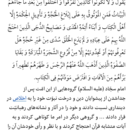
یَقُولُ وَ لا تَکُونُوا کَالَّذِینَ تَفَرَّقُوا وَ اخْتَلَفُوا مِنْ بَعْدِ ما جاءَهُمُ
الْبَیِّناتُ فَمَنِ الْمَوْثُوقُ بِهِ عَلَی إِبْلَاغِ الْحُجَّهًِْ وَ تَأْوِیلِ الْحِکْمَهًِْ إِلَّا
أَهْلُ الْکِتَابِ وَ أَبْنَاءُ أَئِمَّهًِْ الْهُدَی وَ مَصَابِیحُ الدُّجَی الَّذِینَ احْتَجَّ
اللَّهُ بِهِمْ عَلَی عِبَادِهِ وَ لَمْ یَدَعِ الْخَلْقَ سُدًی مِنْ غَیْرِ حُجَّهًٍْ هَلْ
تَعْرِفُونَهُمْ أَوْ تَجِدُونَهُمْ إِلَّا مِنْ فُرُوعِ الشَّجَرَهًِْ الْمُبَارَکَهًِْ وَ بَقَایَا
الصَّفْوَهًِْ الَّذِینَ أَذْهَبَ اللَّهُ عَنْهُمُ الرِّجْسَ وَ طَهَّرَهُمْ تَطْهِیراً وَ
بَرَّأَهُمْ مِنَ الْآفَاتِ وَ افْتَرَضَ مَوَدَّتَهُمْ فِی الْکِتَابِ.
امام سجّاد (علیه السلام) گروه‌هایی از این امّت پس از
جداشدن از پیشوایان دین و درخت نبوّت خود را به
اخلاص
در
دینداری نسبت دادند و خود را در آثار و نشانه‌های رهبانیّت
قرار دادند ... و گروهی دیگر در امر ما کوتاهی کردند و به
آیات متشابه قرآن احتجاج کردند و با نظر و رأی خودشان آن را