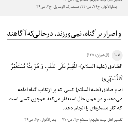
بحارالأنوار، ج۷۹، ص۲۲۰/ مستدرک الوسایل، ج۳، ص۳۹
و اصرار بر گناه، نمی‌ورزند، درحالی‌که آگاهند
۵ -۱
(آل‌عمران/ ۱۳۵)
الْمُقِیمُ عَلَی الذَّنْبِ وَ هُوَ مِنْهُ مُسْتَغْفِرٌ
الصّادق (علیه السلام)-
کَالْمُسْتَهْزِئ.
امام صادق (علیه السلام) کسی که بر ارتکاب گناه ادامه
می‌دهد و در همان حال استغفار می‌کند همچون کسی است
که کار مسخره‌ای را انجام دهد.
تفسیر اهل بیت علیهم السلام ج۲، ص۷۷۰
بحارالأنوار، ج۶، ص۳۶