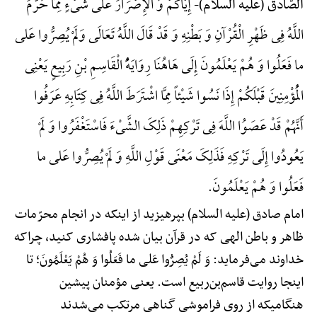
إِیَّاکُمْ وَ الْإِصْرَارَ عَلَی شَیْءٍ مِمَّا حَرَّمَ
الصّادق (علیه السلام)-
اللَّهُ فِی ظَهْرِ الْقُرْآنِ وَ بَطْنِهِ وَ قَدْ قَالَ اللَّهُ تَعَالَی وَلَمْ یُصِرُّوا عَلی
ما فَعَلُوا وَ هُمْ یَعْلَمُونَ إِلَی هَاهُنَا رِوَایَهًُْ الْقَاسِمِ بْنِ رَبِیعٍ یَعْنِی
الْمُؤْمِنِینَ قَبْلَکُمْ إِذَا نَسُوا شَیْئاً مِمَّا اشْتَرَطَ اللَّهُ فِی کِتَابِهِ عَرَفُوا
أَنَّهُمْ قَدْ عَصَوُا اللَّهَ فِی تَرْکِهِمْ ذَلِکَ الشَّیْءَ فَاسْتَغْفَرُوا وَ لَمْ
یَعُودُوا إِلَی تَرْکِهِ فَذَلِکَ مَعْنَی قَوْلِ اللَّهِ وَ لَمْ یُصِرُّوا عَلی ما
فَعَلُوا وَ هُمْ یَعْلَمُونَ.
امام صادق (علیه السلام) بپرهیزید از اینکه در انجام محرّمات
ظاهر و باطن الهی که در قرآن بیان شده پافشاری کنید، چراکه
خداوند می‌فرماید: وَ لَمْ یُصِرُّوا عَلی ما فَعَلُوا وَ هُمْ یَعْلَمُونَ؛ تا
اینجا روایت قاسم‌بن‌ربیع است. یعنی مؤمنان پیشین
هنگامی‎که از روی فراموشی گناهی مرتکب می‌شدند