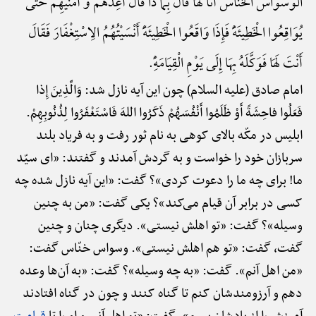
الْوَسْوَاسُ الْخَنَّاسُ أَنَا لَهَا قَالَ بِمَا ذَا قَالَ أَعِدُهُمْ وَ أُمَنِّیهِمْ حَتَّی
یُوَاقِعُوا الْخَطِیئَهًَْ فَإِذَا وَاقَعُوا الْخَطِیئَهًَْ أَنْسَیْتُهُمُ الِاسْتِغْفَارَ فَقَالَ
أَنْتَ لَهَا فَوَکَّلَهُ بِهَا إِلَی یَوْمِ الْقِیَامَهًِْ.
امام صادق (علیه السلام) چون این آیه نازل شد: وَالَّذِینَ إِذا
فَعَلُوا فاحِشَةً أَوْ ظَلَمُوا أَنْفُسَهُمْ ذَکَرُوا اللهَ فَاسْتَغْفَرُوا لِذُنُوبِهِمْ.
ابلیس در مکّه بالای کوهی به نام ثور رفت و به فریاد بلند
سربازان خود را خواست و به گردش آمدند و گفتند: «ای سیّد
ما! برای چه ما را دعوت کردی»؟ گفت: «این آیه نازل شده چه
کسی در برابر آن قیام می‌کند»؟ یکی گفت: «من به چنین
وسیله»؟ گفت: «تو اهلش نیستی». دیگری چنان و چنین
گفت، گفت: «تو هم اهلش نیستی». وسواس خنّاس گفت:
«من اهل آنم». گفت: «به چه وسیله»؟ گفت: «به آن‌ها وعده
دهم و آرزومندشان کنم تا گناه کنند و چون در گناه افتادند