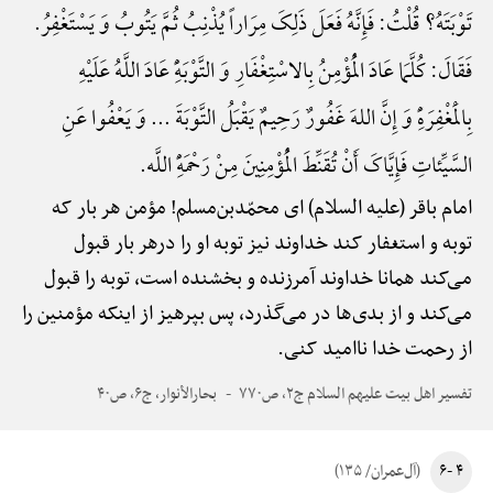
تَوْبَتَهُ؟ قُلْتُ: فَإِنَّهُ فَعَلَ ذَلِکَ مِرَاراً یُذْنِبُ ثُمَّ یَتُوبُ وَ یَسْتَغْفِرُ.
فَقَالَ: کُلَّمَا عَادَ الْمُؤْمِنُ بِالاسْتِغْفَارِ وَ التَّوْبَهًِْ عَادَ اللَّهُ عَلَیْهِ
بِالْمَغْفِرَهًِْ وَ إِنَّ اللهَ غَفُورٌ رَحِیمٌ یَقْبَلُ التَّوْبَةَ ... وَ یَعْفُوا عَنِ
السَّیِّئاتِ فَإِیَّاکَ أَنْ تُقَنِّطَ الْمُؤْمِنِینَ مِنْ رَحْمَهًِْ اللَّه.
امام باقر (علیه السلام) ای محمّدبن‌مسلم! مؤمن هر بار که
توبه و استغفار کند خداوند نیز توبه او را درهر بار قبول
می‌کند همانا خداوند آمرزنده و بخشنده است، توبه را قبول
می‌کند و از بدی‌ها در می‌گذرد، پس بپرهیز از اینکه مؤمنین را
از رحمت خدا ناامید کنی.
تفسیر اهل بیت علیهم السلام ج۲، ص۷۷۰
بحارالأنوار، ج۶، ص۴۰
۴ -۶
(آل‌عمران/ ۱۳۵)