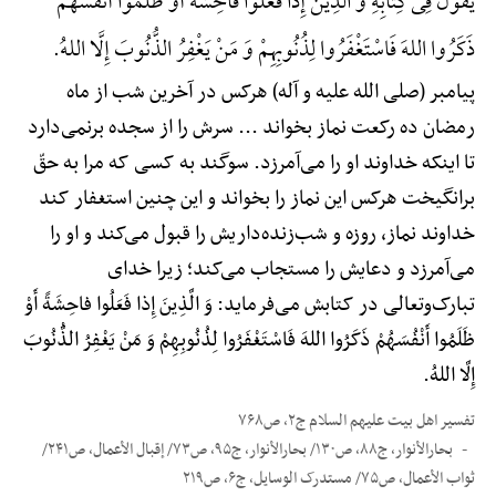
یَقُولُ فِی کِتَابِهِ وَ الَّذِینَ إِذا فَعَلُوا فاحِشَةً أَوْ ظَلَمُوا أَنْفُسَهُمْ
ذَکَرُوا اللهَ فَاسْتَغْفَرُوا لِذُنُوبِهِمْ وَ مَنْ یَغْفِرُ الذُّنُوبَ إِلَّا اللهُ.
پیامبر (صلی الله علیه و آله) هرکس در آخرین شب از ماه
رمضان ده رکعت نماز بخواند ... سرش را از سجده برنمی‌دارد
تا اینکه خداوند او را می‌آمرزد. سوگند به کسی که مرا به حقّ
برانگیخت هرکس این نماز را بخواند و این چنین استغفار کند
خداوند نماز، روزه و شب‌زنده‌داریش را قبول می‌کند و او را
می‌آمرزد و دعایش را مستجاب می‌کند؛ زیرا خدای
تبارک‌وتعالی در کتابش می‌فرماید: وَ الَّذِینَ إِذا فَعَلُوا فاحِشَةً أَوْ
ظَلَمُوا أَنْفُسَهُمْ ذَکَرُوا اللهَ فَاسْتَغْفَرُوا لِذُنُوبِهِمْ وَ مَنْ یَغْفِرُ الذُّنُوبَ
إِلَّا اللهُ.
تفسیر اهل بیت علیهم السلام ج۲، ص۷۶۸
بحارالأنوار، ج۸۸، ص۱۳۰/ بحارالأنوار، ج۹۵، ص۷۳/ إقبال الأعمال، ص۲۴۱/
ثواب الأعمال، ص۷۵/ مستدرک الوسایل، ج۶، ص۲۱۹