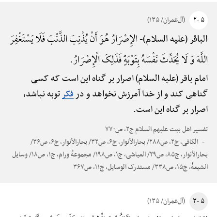
۵ -۲
(آل‌عمران/ ۱۳۵)
الإِصْرَارُ هُوَ أَنْ یُذْنِبَ الذَّنْبَ فَلَا یَسْتَغْفِرَ
الباقر (علیه السلام)-
اللَّهَ وَ لَا یُحَدِّثَ نَفْسَهُ بِتَوْبَهًٍْ فَذَلِکَ الْإِصْرَارُ.
امام باقر (علیه السلام) اصرار بر گناه این است که کسی
گناهی کند و از خدا آمرزش نخواهد و در
فکر
توبه نباشد،
اصرار بر گناه این است.
تفسیر اهل بیت علیهم السلام ج۲، ص۷۷۰
الکافی، ج۲، ص۲۸۸/ بحارالأنوار، ج۶، ص۳۲/ بحارالأنوار، ج۶، ص۳۶/
بحارالأنوار، ج۸۵، ص۲۹/ العیاشی، ج۱، ص۱۹۸/ مجموعهًْ ورام، ج۱، ص۱۸/ وسایل
الشیعهًْ، ج۱۵، ص۳۳۸/ مستدرک الوسایل، ج۱۱، ص۳۶۷
۵ -۳
(آل‌عمران/ ۱۳۵)