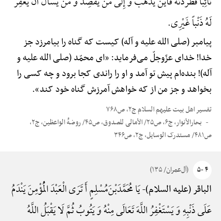
تَائِباً فَطَرَدْتَهُ فَأَیْنَ یَذْهَبُ وَ إِلَی مَنْ یَقْصِدُ وَ مَنْ یَسْأَلُ أَنْ یَغْفِرَ
لَهُ ذَنْباً غَیْرِی.
پیامبر (صلی الله علیه و آله) کیست که گناه را بیامرزد جز
خدا! خدای عزّوجلّ می‌فرماید: «ای محمّد (صلی الله علیه و
آله)! بنده‌ام پیش تو آمد و او را راندی کجا برود و چه کسی را
بخواهد و جز من از که خواهش آمرزش گناه خود کند».
تفسیر اهل بیت علیهم السلام ج۲، ص۷۶۸
بحارالأنوار، ج۶، ص۲۵/ الأمالی للصدوق، ص۴۵/ روضهًْ الواعظین، ج۲،
ص۴۸۱/ مستدرک الوسایل، ج۲، ص۳۴۶
۴ -۵
(آل‌عمران/ ۱۳۵)
یَا مُحَمَّدَ‌بْنَ‌مُسْلِمٍ أَ تَرَی الْعَبْدَ الْمُؤْمِنَ یَنْدَمُ
الباقر (علیه السلام)-
عَلَی ذَنْبِهِ وَ یَسْتَغْفِرُ اللَّهَ تَعَالَی مِنْهُ وَ یَتُوبُ ثُمَّ لَا یَقْبَلُ اللَّهُ