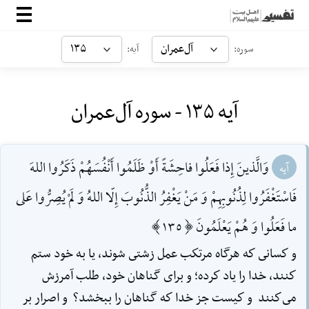
صفحه‌اصلی
آل‌عمران
۱۳۵
سوره:
آیه:
معرفی
آیه ۱۳۵ - سوره آل‌عمران
ارتباط با ما
ورود
وَالَّذينَ إِذا فَعَلُوا فاحِشَةً أَوْ ظَلَمُوا أَنْفُسَهُمْ ذَكَرُوا اللهَ
آیه
فَاسْتَغْفَرُوا لِذُنُوبِهِمْ وَ مَنْ يَغْفِرُ الذُّنُوبَ إِلّا اللهُ وَ لَمْ يُصِرُّوا عَلى
ما فَعَلُوا وَ هُمْ يَعْلَمُونَ [135]
و كسانى كه هرگاه مرتكب عمل زشتى شوند، يا به خود ستم
كنند، خدا را ياد كرده؛ و براى گناهان خود، طلب آمرزش
مى‌كنند ‌ و كيست جز خدا كه گناهان را ببخشد؟ ‌ و اصرار بر