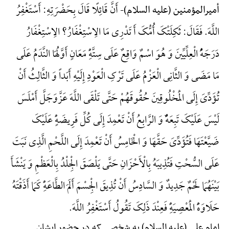
أَنَّ قَائِلًا قَالَ بِحَضْرَتِهِ: أَسْتَغْفِرُ
أمیرالمؤمنین (علیه السلام)-
اللَّهَ. فَقَالَ: ثَکِلَتْکَ أُمُّکَ أَ تَدْرِی مَا الِاسْتِغْفَارُ؟ الِاسْتِغْفَارُ
دَرَجَهًُْ الْعِلِّیِّینَ وَ هُوَ اسْمٌ وَاقِعٌ عَلَی سِتَّهًِْ مَعَانٍ أَوَّلُهَا النَّدَمُ عَلَی
مَا مَضَی وَ الثَّانِی الْعَزْمُ عَلَی تَرْکِ الْعَوْدِ إِلَیْهِ أَبَداً وَ الثَّالِثُ أَنْ
تُؤَدِّیَ إِلَی الْمَخْلُوقِینَ حُقُوقَهُمْ حَتَّی تَلْقَی اللَّهَ عَزَّ‌وَ‌جَلَّ أَمْلَسَ
لَیْسَ عَلَیْکَ تَبِعَهًٌْ وَ الرَّابِعُ أَنْ تَعْمِدَ إِلَی کُلِّ فَرِیضَهًٍْ عَلَیْکَ
ضَیَّعْتَهَا فَتُؤَدِّیَ حَقَّهَا وَ الْخَامِسُ أَنْ تَعْمِدَ إِلَی اللَّحْمِ الَّذِی نَبَتَ
عَلَی السُّحْتِ فَتُذِیبَهُ بِالْأَحْزَانِ حَتَّی یَلْصَقَ الْجِلْدُ بِالْعَظْمِ وَ یَنْشَأَ
بَیْنَهُمَا لَحْمٌ جَدِیدٌ وَ السَّادِسُ أَنْ تُذِیقَ الْجِسْمَ أَلَمَ الطَّاعَهًِْ کَمَا أَذَقْتَهُ
حَلَاوَهًَْ الْمَعْصِیَهًِْ فَعِنْدَ ذَلِکَ تَقُولُ أَسْتَغْفِرُ اللَّهَ.
امام علی (علیه السلام) به شخصی که در حضور ایشان