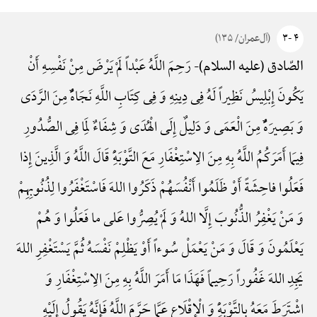
۴ -۳
(آل‌عمران/ ۱۳۵)
رَحِمَ اللَّهُ عَبْداً لَمْ یَرْضَ مِنْ نَفْسِهِ أَنْ
الصّادق (علیه السلام)-
یَکُونَ إِبْلِیسُ نَظِیراً لَهُ فِی دِینِهِ وَ فِی کِتَابِ اللَّهِ نَجَاهًٌْ مِنَ الرَّدَی
وَ بَصِیرَهًٌْ مِنَ الْعَمَی وَ دَلِیلٌ إِلَی الْهُدَی وَ شِفَاءٌ لِمَا فِی الصُّدُورِ
فِیمَا أَمَرَکُمُ اللَّهُ بِهِ مِنَ الِاسْتِغْفَارِ مَعَ التَّوْبَهًِْ قَالَ اللَّهُ وَ الَّذِینَ إِذا
فَعَلُوا فاحِشَةً أَوْ ظَلَمُوا أَنْفُسَهُمْ ذَکَرُوا اللهَ فَاسْتَغْفَرُوا لِذُنُوبِهِمْ
وَ مَنْ یَغْفِرُ الذُّنُوبَ إِلَّا اللهُ وَ لَمْ یُصِرُّوا عَلی ما فَعَلُوا وَ هُمْ
یَعْلَمُونَ وَ قَالَ وَ مَنْ یَعْمَلْ سُوءاً أَوْ یَظْلِمْ نَفْسَهُ ثُمَّ یَسْتَغْفِرِ اللهَ
یَجِدِ اللهَ غَفُوراً رَحِیماً فَهَذَا مَا أَمَرَ اللَّهُ بِهِ مِنَ الِاسْتِغْفَارِ وَ
اشْتَرَطَ مَعَهُ بِالتَّوْبَهًِْ وَ الْإِقْلَاعِ عَمَّا حَرَّمَ اللَّهُ فَإِنَّهُ یَقُولُ إِلَیْهِ