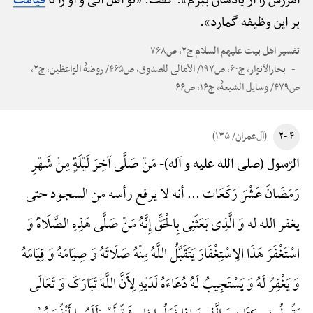
آمرزش را از یادشان ببرم». گفت: «تو اهل آنی و او را تا
قیامت
بر این وظیفه گمارد».
تفسیر اهل بیت علیهم السلام ج۲، ص۷۶۸
بحارالأنوار، ج۶۰، ص۱۹۷/ الأمالی للصدوق، ص۴۶۵/ روضهًْ الواعظین، ج۲،
ص۴۷۹/ وسایل الشیعهًْ، ج۱۶، ص۶۶
۴ -۲
(آل‌عمران/ ۱۳۵)
مَنْ صَلَّی آخِرَ لَیْلَهًٍْ مِنْ شَهْرِ
الرّسول (صلی الله علیه و آله)-
رَمَضَانَ عَشْرَ رَکَعَات ... أنه لا یرفع رأسه من السجود حتی
یغفر الله له وَ الَّذِی بَعَثَنِی بِالْحَقِّ إِنَّهُ مَنْ صَلَّی هَذِهِ الصَّلَاهًَْ وَ
اسْتَغْفَرَ هَذَا الِاسْتِغْفَارَ یَتَقَبَّلُ اللَّهُ مِنْهُ صَلَاتَهُ وَ صِیَامَهُ وَ قِیَامَهُ
وَ یَغْفِرُ لَهُ وَ یَسْتَجِیبُ لَهُ دُعَاءَهُ لَدَیْهِ لِأَنَّ اللَّهَ تَبَارَکَ وَ تَعَالَی