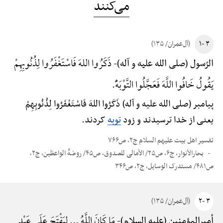
می‌کنند
۳ -۱
(آل‌عمران/ ۱۳۵)
ذَکَرُوا اللهَ فَاسْتَغْفَرُوا لِذُنُوبِهِمْ
الرّسول (صلی الله علیه و آله)-
یَقُولُ خَافُوا اللَّهَ فَعَجَّلُوا التَّوْبَهًَْ.
پیامبر (صلی الله علیه و آله) ذَکَرُوا اللهَ فَاسْتَغْفَرُوا لِذُنُوبِهِمْ
یعنی از خدا ترسیدند و زود
توبه
کردند.
تفسیر اهل بیت علیهم السلام ج۲، ص۷۶۶
بحارالأنوار، ج۶، ص۲۵/ الأمالی للصدوق، ص۴۵/ روضهًْ الواعظین، ج۲،
ص۴۸۱/ مستدرک الوسایل، ج۲، ص۳۴۶
۳ -۲
(آل‌عمران/ ۱۳۵)
مَا کَانَ اللَّهُ ... لِیَفْتَحَ عَلَی عَبْدٍ
أمیرالمؤمنین (علیه السلام)-