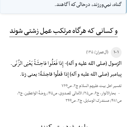
گناه، نمي‌ورزند، درحالى‌كه آگاهند.
و کسانی که هرگاه مرتکب عمل زشتی شوند
۱ -۱
(آل‌عمران/ ۱۳۵)
إِذا فَعَلُوا فاحِشَةً یَعْنِی الزِّنَی.
الرّسول (صلی الله علیه و آله)-
پیامبر (صلی الله علیه و آله) إِذا فَعَلُوا فاحِشَةً؛ یعنی زنا.
تفسیر اهل بیت علیهم السلام ج۲، ص۷۶۶
بحارالأنوار، ج۶، ص۲۵/ الأمالی للصدوق، ص۴۵/ روضهًْ الواعظین، ج۲،
ص۴۸۱/ مستدرک الوسایل، ج۲، ص۳۴۶