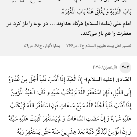
بَابَ التَّوْبَهًِْ وَ یُغْلِقَ عَنْهُ بَابَ الْمَغْفِرَهًْ.
امام علی (علیه السلام) هرگاه خداوند ... در توبه را باز کرد در
مغفرت را هم باز می‌کند.
تفسیر اهل بیت علیهم السلام ج۲، ص۷۶۶
بحارالأنوار، ج۶۸، ص۵۴
۳ -۳
(آل‌عمران/ ۱۳۵)
إِنَ الْعَبْدَ إِذَا أَذْنَبَ ذَنْباً أُجِّلَ مِنْ غُدْوَهًٍْ
الصّادق (علیه السلام)-
إِلَی اللَّیْلِ، فَإِنِ اسْتَغْفَرَ اللَّهَ لَمْ یُکْتَبْ عَلَیْهِ و قَالَ: الْعَبْدُ الْمُؤْمِنُ
إِذَا أَذْنَبَ ذَنْباً أَجَّلَهُ اللَّهُ سَبْعَ سَاعَاتٍ فَإِنِ اسْتَغْفَرَ اللَّهَ لَمْ یُکْتَبْ
عَلَیْهِ شَیْءٌ وَ إِنْ مَضَتِ السَّاعَاتُ وَ لَمْ یَسْتَغْفِرْ کُتِبَتْ عَلَیْهِ سَیِّئَهًٌْ
وَ إِنَّ الْمُؤْمِنَ لَیُذَکَّرُ ذَنْبَهُ بَعْدَ عِشْرِینَ سَنَهًًْ حَتَّی یَسْتَغْفِرَ رَبَّهُ