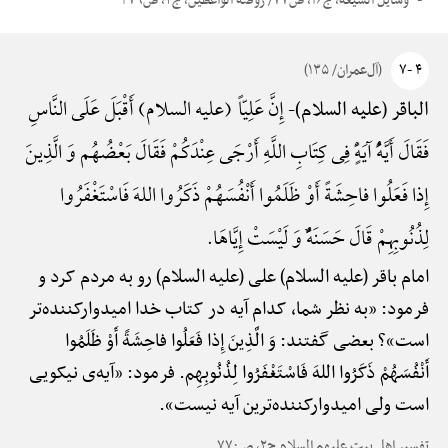
وسایل الشیعه، ج۱۶، ص۷۷/ روضهًْ الواعظین، ج۲، ص۴۷۹
۴ -۷
(آل‌عمران/ ۱۳۵)
إِنَّ عَلِیّاً (علیه السلام) أَقْبَلَ عَلَی النَّاسِ
الباقر (علیه السلام)-
فَقَالَ أَیَّهًُْ آیَهًٍْ فِی کِتَابِ اللَّهِ أَرْجَی عِنْدَکُمْ فَقَالَ بَعْضُهُم وَ الَّذِینَ
إِذا فَعَلُوا فاحِشَةً أَوْ ظَلَمُوا أَنْفُسَهُمْ ذَکَرُوا اللهَ فَاسْتَغْفَرُوا
لِذُنُوبِهِمْ قَالَ حَسَنَهًٌْ وَ لَیْسَتْ إِیَّاهَا.
امام باقر (علیه السلام) علی (علیه السلام) رو به مردم کرد و
فرمود: «به نظر شما، کدام آیه در کتاب خدا امیدوارکننده‌تر
است»؟ بعضی گفتند: وَ الَّذِینَ إِذا فَعَلُوا فاحِشَةً أَوْ ظَلَمُوا
أَنْفُسَهُمْ ذَکَرُوا اللهَ فَاسْتَغْفَرُوا لِذُنُوبِهِم. فرمود: «آیه‌ی نیکویی
است ولی امیدوارکننده‌ترین آیه نیست».
تفسیر اهل بیت علیهم السلام ج۲، ص۷۷۰