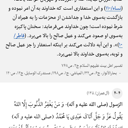
(
نساء/۱۱۰
) و این استغفاری است که خداوند به آن امر نموده و
بازگشت به‌سوی خدا و جداشدن از محرّمات را به همراه آن
شرط نموده است؛ چون خداوند می‌فرماید: سخنان پاکیزه
به‌سوی او صعود می‌کند و عمل صالح را بالا می‌برد. (
فاطر/
۱۰
)». و این آیه دلالت می‌کند بر اینکه استغفار را جز عمل صالح
و توبه، به‌سوی خداوند بالا نمی‌برد.
تفسیر اهل بیت علیهم السلام ج۲، ص۷۶۸
بحارالأنوار، ج۶، ص۳۲/ العیاشی، ج۱، ص۱۹۸/ مستدرک الوسایل، ج۱۲، ص۱۲۰
۴ -۴
(آل‌عمران/ ۱۳۵)
وَ مَنْ یَغْفِرُ الذُّنُوبَ إِلَّا اللهُ
الرّسول (صلی الله علیه و آله)-
یَقُولُ عَزَّ وَ جَلَّ أَتَاکَ عَبْدِی یَا مُحَمَّدُ (صلی الله علیه و آله)