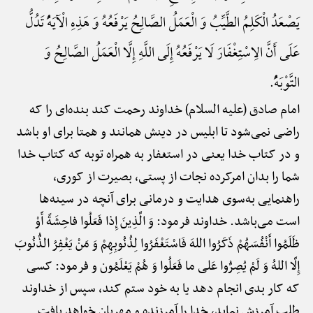
یَصْعَدُ الْکَلِمُ الطَّیِّبُ وَ الْعَمَلُ الصَّالِحُ یَرْفَعُهُ وَ هَذِهِ الْآیَهًُْ تَدُلُّ
عَلَی أَنَّ الِاسْتِغْفَارَ لَا یَرْفَعُهُ إِلَی اللَّهِ إِلَّا الْعَمَلُ الصَّالِحُ وَ
التَّوْبَهًُْ.
امام صادق (علیه السلام) خداوند رحمت کند بنده‌ای را که
راضی نمی‌شود تا ابلیس در دینش همانند و همتا برای او باشد
و در کتاب خدا یعنی در استغفار به همراه توبه که کتاب خدا
شما را بدان امرکرده نجات از پستی، بصیرت از کوری،
راهنمایی به‌سوی هدایت و درمانی برای آنچه در سینه‌ها
است می‌باشد. خداوند فرمود: وَ الَّذِینَ إِذا فَعَلُوا فاحِشَةً أَوْ
ظَلَمُوا أَنْفُسَهُمْ ذَکَرُوا اللهَ فَاسْتَغْفَرُوا لِذُنُوبِهِمْ وَ مَنْ یَغْفِرُ الذُّنُوبَ
إِلَّا اللهُ وَ لَمْ یُصِرُّوا عَلی ما فَعَلُوا وَ هُمْ یَعْلَمُون و فرمود: کسی
که کار بدی انجام دهد یا به خود ستم کند، سپس از خداوند
طلب آمرزش نماید، خدا را آمرزنده و مهربان خواهد یافت.