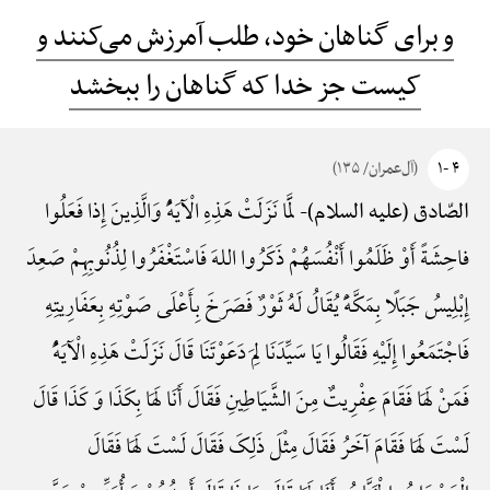
و برای گناهان خود، طلب آمرزش می‌کنند و
کیست جز خدا که گناهان را ببخشد
۴ -۱
(آل‌عمران/ ۱۳۵)
لَمَّا نَزَلَتْ هَذِهِ الْآیَهًُْ وَالَّذِینَ إِذا فَعَلُوا
الصّادق (علیه السلام)-
فاحِشَةً أَوْ ظَلَمُوا أَنْفُسَهُمْ ذَکَرُوا اللهَ فَاسْتَغْفَرُوا لِذُنُوبِهِمْ صَعِدَ
إِبْلِیسُ جَبَلًا بِمَکَّهًَْ یُقَالُ لَهُ ثَوْرٌ فَصَرَخَ بِأَعْلَی صَوْتِهِ بِعَفَارِیتِهِ
فَاجْتَمَعُوا إِلَیْهِ فَقَالُوا یَا سَیِّدَنَا لِمَ دَعَوْتَنَا قَالَ نَزَلَتْ هَذِهِ الْآیَهًُْ
فَمَنْ لَهَا فَقَامَ عِفْرِیتٌ مِنَ الشَّیَاطِینِ فَقَالَ أَنَا لَهَا بِکَذَا وَ کَذَا قَالَ
لَسْتَ لَهَا فَقَامَ آخَرُ فَقَالَ مِثْلَ ذَلِکَ فَقَالَ لَسْتَ لَهَا فَقَالَ