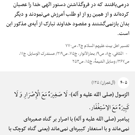
درمی‌یافتند که در فروگذاشتن دستور الهی خدا را عصیان
کرده‌اند و از همین رو از او طلب آمرزش می‌نمودند و دیگر
بدان بازنمی‌گشتند و مقصود خداوند تبارک از آیه‌ی مذکور این
است.
تفسیر اهل بیت علیهم السلام ج۲، ص۷۷۰
الکافی، ج۸، ص۹/ بحارالأنوار، ج۷۵، ص۲۱۹/ مستدرک الوسایل، ج۱۱،
ص۳۶۷/ وسایل الشیعهًْ، ج۱۵، ص۲۵۳
۵ -۴
(آل‌عمران/ ۱۳۵)
لَا صَغِیرَهًَْ مَعَ الْإِصْرَارِ وَ لَا
الرّسول (صلی الله علیه و آله)-
کَبِیرَهًَْ مَعَ الِاسْتِغْفَار.
پیامبر (صلی الله علیه و آله) با اصرار بر گناه صغیره‌ای
نمی‌ماند و با استغفار کبیره‌ای نمی‌ماند (یعنی گناه کوچک با