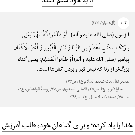
یا به خود ستم کنند
۲ -۱
(آل‌عمران/ ۱۳۵)
أَوْ ظَلَمُوا أَنْفُسَهُمْ یَعْنِی
الرّسول (صلی الله علیه و آله)-
بِارْتِکَابِ ذَنْبٍ أَعْظَمَ مِنَ الزِّنَا وَ نَبْشِ الْقُبُورِ وَ أَخْذِ الْأَکْفَان.
پیامبر (صلی الله علیه و آله) أَوْ ظَلَمُوا أَنْفُسَهُمْ؛ یعنی گناه
بزرگ‌تر از زنا که نبش قبر و بردن کفن‌ها است.
تفسیر اهل بیت علیهم السلام ج۲، ص۷۶۶
بحارالأنوار، ج۶، ص۲۵/ الأمالی للصدوق، ص۴۵/ روضهًْ الواعظین، ج۲،
ص۴۸۱/ مستدرک الوسایل، ج۲، ص۳۴۶
خدا را یاد کرده؛ و برای گناهان خود، طلب آمرزش