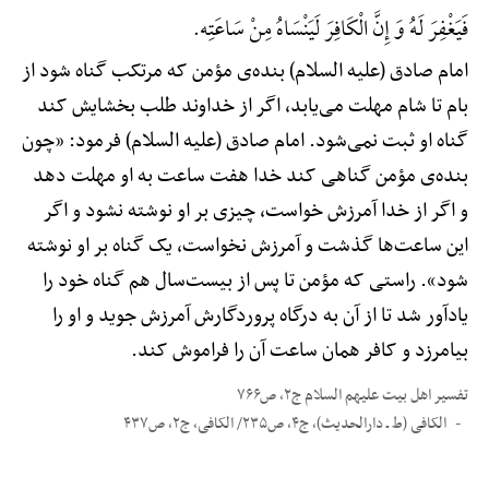
فَیَغْفِرَ لَهُ وَ إِنَّ الْکَافِرَ لَیَنْسَاهُ مِنْ سَاعَتِه.
امام صادق (علیه السلام) بنده‌ی مؤمن که مرتکب گناه شود از
بام تا شام مهلت می‌یابد، اگر از خداوند طلب بخشایش کند
گناه او ثبت نمی‌شود. امام صادق (علیه السلام) فرمود: «چون
بنده‌ی مؤمن گناهی کند خدا هفت ساعت به او مهلت دهد
و اگر از خدا آمرزش خواست، چیزی بر او نوشته نشود و اگر
این ساعت‌ها گذشت و آمرزش نخواست، یک گناه بر او نوشته
شود». راستی که مؤمن تا پس از بیست‌سال هم گناه خود را
یادآور شد تا از آن به درگاه پروردگارش آمرزش جوید و او را
بیامرزد و کافر همان ساعت آن را فراموش کند.
تفسیر اهل بیت علیهم السلام ج۲، ص۷۶۶
الکافی (ط ـ دارالحدیث)، ج۴، ص۲۳۵/ الکافی، ج۲، ص۴۳۷