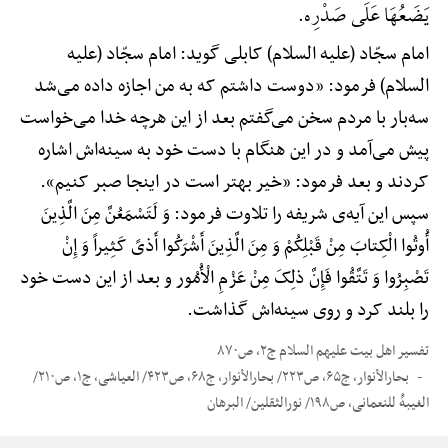
یَضَعُهَا عَلَی صَدْرِه.
امام سجّاد (علیه السلام) کابلی گوید: امام سجّاد (علیه
السلام) فرمود: «دوست داشتم که به من اجازه داده می‌شد
سه‌بار با مردم سخن می‌گفتم بعد از این هرچه خدا می‌خواست
پیش می‌آمد و در این هنگام با دست خود به سینه‌اش اشاره
کردند و بعد فرمود: «خیر بهتر است در اینجا صبر کنیم».
سپس این آیه‌ی شریفه را تلاوت فرمود: وَ لَتَسْمَعُنَّ مِنَ الَّذِینَ
أُوتُوا الْکِتابَ مِنْ قَبْلِکُمْ وَ مِنَ الَّذِینَ أَشْرَکُوا أَذیً کَثِیراً وَ إِنْ
تَصْبِرُوا وَ تَتَّقُوا فَإِنَّ ذلِکَ مِنْ عَزْمِ الْأُمُور و بعد از این دست خود
را بلند کرد و روی سینه‌اش گذاشت.
تفسیر اهل بیت علیهم السلام ج۲، ص۸۷۰
بحارالأنوار، ج۶۵، ص۲۲۳/ بحارالأنوار، ج۶۸، ص۴۲۳/ العیاشی، ج۱، ص۲۱۰/
الغیبهًْ للنعمانی، ص۱۹۸/ نورالثقلین/ البرهان