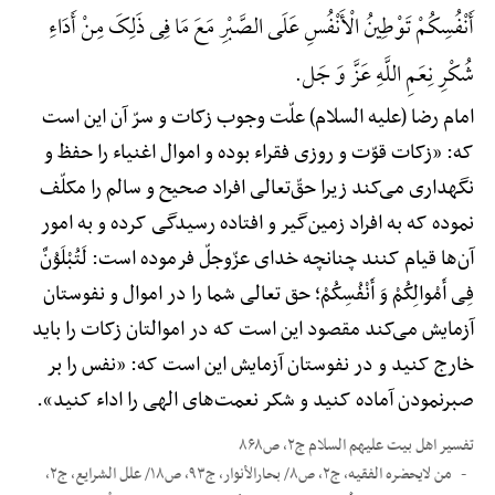
أَنْفُسِکُمْ تَوْطِینُ الْأَنْفُسِ عَلَی الصَّبْرِ مَعَ مَا فِی ذَلِکَ مِنْ أَدَاءِ
شُکْرِ نِعَمِ اللَّهِ عَزَّ وَ جَل.
امام رضا (علیه السلام) علّت وجوب زکات و سرّ آن این است
که: «زکات قوّت و روزی فقراء بوده و اموال اغنیاء را حفظ و
نگهداری می‌کند زیرا حقّ‌تعالی افراد صحیح و سالم را مکلّف
نموده که به افراد زمین‌گیر و افتاده رسیدگی کرده و به امور
آن‌ها قیام کنند چنانچه خدای عزّوجلّ فرموده است: لَتُبْلَوُنَّ
فِی أَمْوالِکُمْ وَ أَنْفُسِکُمْ؛ حق تعالی شما را در اموال و نفوستان
آزمایش می‌کند مقصود این است که در اموالتان زکات را باید
خارج کنید و در نفوستان آزمایش این است که: «نفس را بر
صبرنمودن آماده کنید و شکر نعمت‌های الهی را اداء کنید».
تفسیر اهل بیت علیهم السلام ج۲، ص۸۶۸
من لایحضره الفقیه، ج۲، ص۸/ بحارالأنوار، ج۹۳، ص۱۸/ علل الشرایع، ج۲،