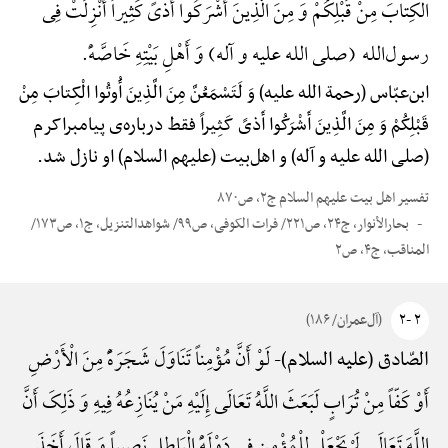
الْکِتابَ مِنْ قَبْلِکُمْ وَ مِنَ الَّذِینَ أَشْرَکُوا أَذیً کَثِیراً أُنْزِلَتْ فِی
رسول‌الله (صلی الله علیه و آله) وَ أَهْلِ بَیْتِهِ خَاصَّهًْ.
ابن‌عبّاس (رحمة الله علیه) وَ لَتَسْمَعُنَّ مِنَ الَّذِینَ أُوتُوا الْکِتابَ مِنْ
قَبْلِکُمْ وَ مِنَ الَّذِینَ أَشْرَکُوا أَذیً کَثِیراً فقط درباره‌ی پیامبراکرم
(صلی الله علیه و آله) و اهل‌بیت (علیهم السلام) او نازل شد.
تفسیر اهل بیت علیهم السلام ج۲، ص۸۷۰
بحارالأنوار، ج۲۴، ص۲۲۱/ فرات الکوفی، ص۹۹/ شواهدالتنزیل، ج۱، ص۱۷۳/
المناقب، ج۴، ص۲
۲ -۲
(آل‌عمران/ ۱۸۶)
لَوْ أَنَّ مُؤْمِناً تَنَاوَلَ شَجَرَهًًْ مِنَ الْأَرْضِ
الصّادق (علیه السلام)-
أَوْ کَفّاً مِنْ تُرَابٍ لَبَعَثَ اللَّهُ تَعَالَی إِلَیْهِ مَنْ یُنَازِعُهُ فِیهِ وَ ذَلِکَ أَنَّ
اللَّهَ تَعَالَی لَمْ یَجْعَلْ لِلْمُؤْمِنِ فِی دَوْلَهًِْ الْبَاطِلِ نَصِیباً وَ قَالَ أَخَذَ