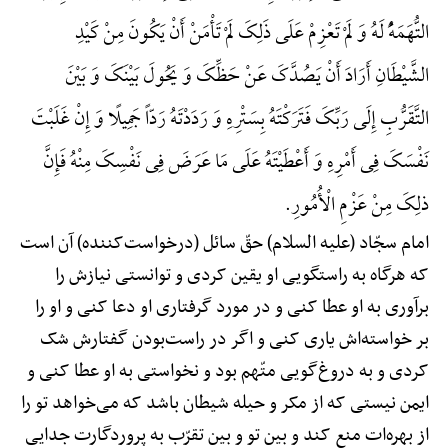
التُّهَمَهًُْ لَهُ وَ لَمْ تَعْزِمْ عَلَی ذَلِکَ لَمْ تَأْمَنْ أَنْ یَکُونَ مِنْ کَیْدِ
الشَّیْطَانِ أَرَادَ أَنْ یَصُدَّکَ عَنْ حَظِّکَ وَ یَحُولَ بَیْنَکَ وَ بَیْنَ
التَّقَرُّبِ إِلَی رَبِّکَ فَتَرَکْتَهُ بِسَتْرِهِ وَ رَدَدْتَهُ رَدّاً جَمِیلًا وَ إِنْ غَلَبْتَ
نَفْسَکَ فِی أَمْرِهِ وَ أَعْطَیْتَهُ عَلَی مَا عَرَضَ فِی نَفْسِکَ مِنْهُ فَإِنَّ
ذلِکَ مِنْ عَزْمِ الْأُمُورِ.
امام سجّاد (علیه السلام) حقّ سائل (درخواست‌کننده) آن است
که هرگاه به راستگویی او یقین کردی و توانستی نیازش را
برآوری به او عطا کنی و در مورد گرفتاری او دعا کنی و او را
بر خواسته‌اش یاری کنی و اگر در راست‌بودن گفتارش شک
کردی و به دروغ‌گویی متّهم بود و نخواستی به او عطا کنی و
ایمن نیستی که از مکر و حیله شیطان باشد که می‌خواهد تو را
از بهره‌ات منع کند و بین تو و بین تقرّب به پروردگارت جدایی