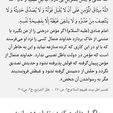
اللَّهُ مِیثَاقَ الْمُؤْمِنِ عَلَی أَنْ لَا یُقْبَلَ قَوْلُهُ وَ لَا یُصَدَّقَ حَدِیثُهُ وَ لَا
یَنْتَصِفَ مِنْ عَدُوِّهِ وَ لَا یَشْفِیَ غَیْظَهُ إِلَّا بِفَضِیحَهًِْ نَفْسِهِ.
امام صادق (علیه السلام) اگر مؤمن درختی را از من بگیرد یا
مشتی از خاک بردارد خداوند متعال کسی را نزد او می‌فرستد
که با او در این کاری که کرده منازعه نماید و این به خاطر آن
است که مؤمن در دولت باطل نصیبی ندارد. خداوند متعال از
مؤمن پیمان‌گرفته که قولش پذیرفته نشود و حدیثش تصدیق
نگردد و حقّش از دشمنش گرفته نشود و غیظش فروننشیند
مگر به رسواشدن آن شخص».
تفسیر اهل بیت علیهم السلام ج۲، ص۸۷۰
علل الشرایع، ج۲، ص۶۰۵