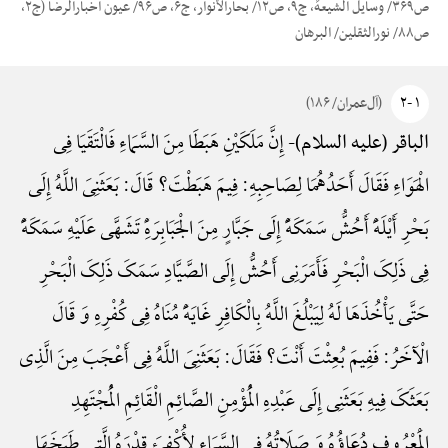
ص۳۶۹/ وسایل الشیعهًْ، ج۹، ص۱۲/ بحارالأنوار، ج۶، ص۹۶/ عیون أخبارالرضا (ج۲،
ص۸۸/ نورالثقلین/ البرهان
۱ -۲
(آل‌عمران/ ۱۸۶)
إِنَّ مَلَکَیْنِ هَبَطَا مِنَ السَّمَاءِ فَالْتَقَیَا فِی
الباقر (علیه السلام)-
الْهَوَاءِ فَقَالَ أَحَدُهُمَا لِصَاحِبِهِ: فِیمَ هَبَطْتَ؟ قَالَ: بَعَثَنِیَ اللَّهُ إِلَی
بَحْرِ أَیْلَهًَْ أَحُشُّ سَمَکَهًًْ إِلَی جَبَّارٍ مِنَ الْجَبَابِرَهًِْ تَشَهَّی عَلَیْهِ سَمَکَهًًْ
فِی ذَلِکَ الْبَحْرِ فَأَمَرَنِی أَحُشُّ إِلَی الصَّیَّادِ سَمَکَ ذَلِکَ الْبَحْرِ
حَتَّی یَأْخُذَهَا لَهُ لِیَبْلُغَ اللَّهُ بِالْکَافِرِ غَایَهًَْ مُنَاهُ فِی کُفْرِهِ وَ قَالَ
الْآخَرُ: فَفِیمَ بُعِثْتَ أَنْتَ؟ فَقَالَ: بَعَثَنِیَ اللَّهُ فِی أَعْجَبَ مِنَ الَّذِی
بَعَثَکَ فِیهِ بَعَثَنِی إِلَی عَبْدِهِ الْمُؤْمِنِ الصَّائِمِ الْقَائِمِ الْمُجْتَهِدِ
الْمَعْرُوفِ دُعَاؤُهُ وَ صَلَاتُهُ فِی السَّمَاءِ لِأُکْفِئَ قِدْرَهُ الَّتِی طَبَخَهَا