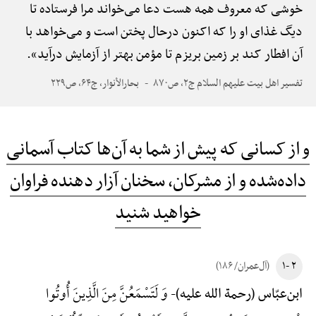
خوشی که معروف همه هست دعا می‌خواند مرا فرستاده تا
دیگ غذای او را که اکنون درحال پختن است و می‌خواهد با
آن افطار کند بر زمین بریزم تا مؤمن بهتر از آزمایش درآید».
تفسیر اهل بیت علیهم السلام ج۲، ص۸۷۰
بحارالأنوار، ج۶۴، ص۲۲۹
و از کسانی که پیش از شما به آن‌ها کتاب آسمانی
داده‌شده و از مشرکان، سخنان آزار دهنده فراوان
خواهید شنید
۲ -۱
(آل‌عمران/ ۱۸۶)
وَ لَتَسْمَعُنَّ مِنَ الَّذِینَ أُوتُوا
ابن‌عبّاس (رحمة الله علیه)-