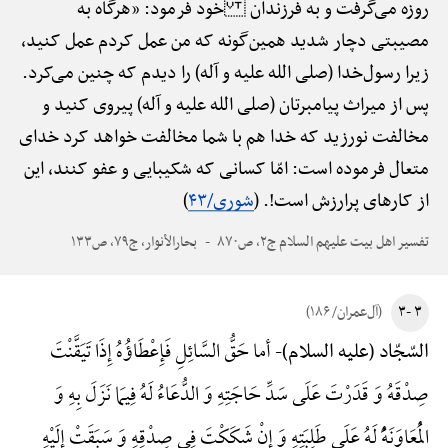
روزه می‌گرفت و به فرزندان خود فرمود: «هرگاه به
مصیبتی دچار شدید همین‌گونه که من عمل کردم عمل کنید،
زیرا رسول‌خدا (صلی الله علیه و آله) را دیدم که چنین می‌کرد.
پس از میراث پیامبرتان (صلی الله علیه و آله) پیروی کنید و
مخالفت نورزید که خدا هم با شما مخالفت خواهد کرد خدای
متعال فرموده است: امّا کسانی که شکیبایی و عفو کنند، این
از کارهای پرارزش است!. (
شوری/۴۳
)
تفسیر اهل بیت علیهم السلام ج۲، ص۸۷۰
بحارالأنوار، ج۷۹، ص۱۳۳
۳ -۳
(آل‌عمران/ ۱۸۶)
أما حَقُّ السَّائِلِ فَإِعْطَاؤُهُ إِذَا تَیَقَّنْتَ
السّجّاد (علیه السلام)-
صِدْقَهُ وَ قَدَرْتَ عَلَی سَدِّ حَاجَتِهِ وَ الدُّعَاءُ لَهُ فِیمَا نَزَلَ بِهِ وَ
الْمُعَاوَنَهًُْ لَهُ عَلَی طَلِبَتِهِ وَ إِنْ شَکَکْتَ فِی صِدْقِهِ وَ سَبَقَتْ إِلَیْهِ