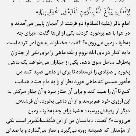
لِإِفْطَارِهِ لِیَبْلُغَ اللَّهُ بِالْمُؤْمِنِ الْغَایَهًَْ فِی اخْتِبَارِ إِیمَانِه.
امام باقر (علیه السلام) دو فرشته از آسمان پایین می‌آمدند و
در هوا با هم برخورد کردند یکی از آن‌ها گفت: «برای چه
به‌طرف زمین می‌روی»؟ گفت: «خداوند به من امر کرده است
تا به کنار دریای ایله بروم و یک ماهی را برای یکی از جبّاران
به‌طرف ساحل سوق دهم. یکی از جبّاران می‌خواهد یک ماهی
بخورد و صیّادی را فرستاده تا برای او ماهی صید کند من
مأمور هستم که ماهی مورد نظر او را به دام صیّاد هدایت
کنم تا آن را صید کند و برای آن جبّار ببرد و آن جبّار سرکش به
این آرزوی خود هم برسد و از آن ماهی بخورد. آن فرشته‌ی
دیگر از رفیقش پرسید: «شما برای چه به‌طرف زمین
می‌روید»؟ گفت: «داستان من از این شگفت‌انگیزتر است یکی
از مؤمنان که همیشه روزه می‌گیرد و نماز می‌گذارد و با صدای