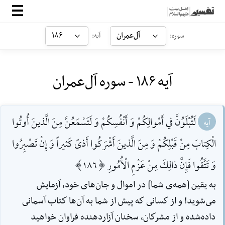
صفحه‌اصلی
آل‌عمران
۱۸۶
سوره:
آیه:
معرفی
آیه ۱۸۶ - سوره آل‌عمران
ارتباط با ما
ورود
لَتُبْلَوُنَّ في أَمْوالِكُمْ وَ أَنْفُسِكُمْ وَ لَتَسْمَعُنَّ مِنَ الَّذينَ أُوتُوا
آیه
الْكِتابَ مِنْ قَبْلِكُمْ وَ مِنَ الَّذينَ أَشْرَكُوا أَذىً كَثيراً وَ إِنْ تَصْبِرُوا
وَ تَتَّقُوا فَإِنَّ ذالِكَ مِنْ عَزْمِ الْأُمُورِ [186]
به يقين [همه‌ی شما] در اموال و جان‌هاى خود، آزمايش
مى‌شويد! و از كسانى‌ كه پيش از شما به آن‌ها كتاب آسمانى
داده‌شده و از مشركان، سخنان آزاردهنده فراوان خواهيد