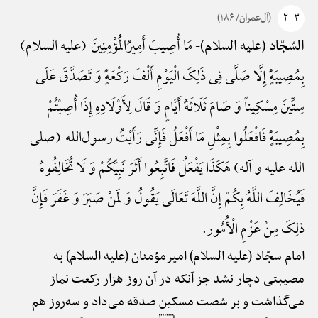
۳ -۲
(آل‌عمران/ ۱۸۶)
مَا أُصِیبَ أَمِیرُالْمُؤْمِنِینَ (علیه السلام)
السّجّاد (علیه السلام)-
بِمُصِیبَهًٍْ إِلَّا صَلَّی فِی ذَلِکَ الْیَوْمِ أَلْفَ رَکْعَهًٍْ وَ تَصَدَّقَ عَلَی
سِتِّینَ مِسْکِیناً وَ صَامَ ثَلَاثَهًَْ أَیَّامٍ وَ قَالَ لِأَوْلَادِهِ إِذَا أُصِبْتُمْ
بِمُصِیبَهًٍْ فَافْعَلُوا بِمِثْلِ مَا أَفْعَلُ فَإِنِّی رَأَیْتُ رسول‌الله (صلی
الله علیه و آله) هَکَذَا یَفْعَلُ فَاتَّبِعُوا أَثَرَ نَبِیِّکُمْ وَ لَا تُخَالِفُوهُ
فَیُخَالِفَ اللَّهُ بِکُمْ إِنَّ اللَّهَ تَعَالَی یَقُولُ وَ لَمَنْ صَبَرَ وَ غَفَرَ فَإِنَّ
ذلِکَ مِنْ عَزْمِ الْأُمُور.
امام سجّاد (علیه السلام) امیرمؤمنان (علیه السلام) به
مصیبتی دچار نشد جز آنکه در آن روز هزار رکعت نماز
می‌گذاشت و بر شصت مسکین صدقه می‌داد و سه‌روز هم