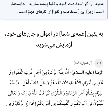
شنيد. و اگر استقامت كنيد و تقوا پيشه سازيد، [شايسته‌تر
است؛ زيرا] اين [استقامت و تقوا] از كارهاى مهمّ است.
به یقین [همه‌ی شما] در اموال و جان‌های خود،
آزمایش می‌شوید
۱ -۱
(آل‌عمران/ ۱۸۶)
أَنَّ عِلَّهًَْ الزَّکَاهًِْ مِنْ أَجْلِ قُوتِ الْفُقَرَاءِ وَ
الرّضا (علیه السلام)-
تَحْصِینِ أَمْوَالِ الْأَغْنِیَاءِ لِأَنَّ اللَّهَ عَزَّ وَ جَلَّ کَلَّفَ أَهْلَ الصِّحَّهًِْ
الْقِیَامَ بِشَأْنِ أَهْلِ الزَّمَانَهًِْ وَ الْبَلْوَی کَمَا قَالَ اللَّهُ تَبَارَکَ وَ تَعَالَی
لَتُبْلَوُنَّ فِی أَمْوالِکُمْ وَ أَنْفُسِکُمْ فِی أَمْوَالِکُمْ إِخْرَاجُ الزَّکَاهًِْ وَ فِی