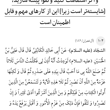
و اگر استقامت کنید و تقوا پیشه سازید،
[شایسته‌تر است زیرا] این از کارهای مهم و قابل
اطمینان است
۳ -۱
(آل‌عمران/ ۱۸۶)
عَنْ أَبِی خَالِدٍ الْکَابُلِیِّ قَالَ قَالَ عَلِیُّ بْنُ
السّجّاد (علیه السلام)-
الْحُسَیْنِ (علیه السلام) لَوَدِدْتُ أَنَّهُ أُذِنَ لِی فَکَلَّمْتُ النَّاسَ ثَلَاثاً
ثُمَّ صَنَعَ اللَّهُ بِی مَا أَحَبَّ قَالَ بِیَدِهِ عَلَی صَدْرِهِ ثُمَّ قَالَ وَ لَکِنَّهَا
عَزْمَهًٌْ مِنَ اللَّهِ أَنْ نَصْبِرَ ثُمَّ تَلَا هَذِهِ الْآیَهًَْ وَ لَتَسْمَعُنَّ مِنَ الَّذِینَ
أُوتُوا الْکِتابَ مِنْ قَبْلِکُمْ وَ مِنَ الَّذِینَ أَشْرَکُوا أَذیً کَثِیراً وَ إِنْ
تَصْبِرُوا وَ تَتَّقُوا فَإِنَّ ذلِکَ مِنْ عَزْمِ الْأُمُورِ وَ أَقْبَلَ یَرْفَعُ یَدَهُ وَ