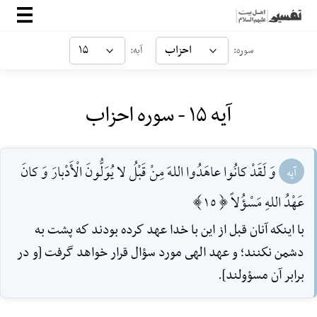
صفحه‌اصلی
احزاب
۱۵
سوره:
آیه:
معرفی
آیه ۱۵ - سوره احزاب
ارتباط با ما
ورود
وَ لَقَدْ كانُوا عاهَدُوا اللهَ مِنْ قَبْلُ لا يُوَلُّونَ الْأَدْبارَ وَ كانَ
آیه
عَهْدُ اللهِ مَسْؤُلاً [15]
با اينكه آنان قبل از اين با خدا عهد كرده بودند كه پشت به
دشمن نكنند؛ و عهد الهى مورد سؤال قرار خواهد گرفت [و در
برابر آن مسؤولند].