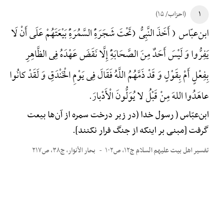
۱
(احزاب/ ۱۵)
ابن‌عبّاس ( أَخَذَ النَّبِیُّ (تَحْتَ شَجَرَهًِْ السَّمُرَهًِْ بَیْعَتَهُمْ عَلَی أَنْ لَا
یَفِرُّوا وَ لَیْسَ أَحَدٌ مِنَ الصَّحَابَهًِْ إِلَّا نَقَضَ عَهْدَهُ فِی الظَّاهِرِ
بِفِعْلٍ أَمْ بِقَوْلٍ وَ قَدْ ذَمَّهُمُ اللَّهُ فَقَالَ فِی یَوْمِ الْخَنْدَقِ وَ لَقَدْ کانُوا
عاهَدُوا اللهَ مِنْ قَبْلُ لا یُوَلُّونَ الْأَدْبارَ.
ابن‌عبّاس ( رسول خدا (در زیر درخت سمره از آن‌ها بیعت
گرفت [مبنی بر اینکه از جنگ فرار نکنند].
تفسیر اهل بیت علیهم السلام ج۱۲، ص۱۰۲
بحار الأنوار، ج۳۸، ص۲۱۷