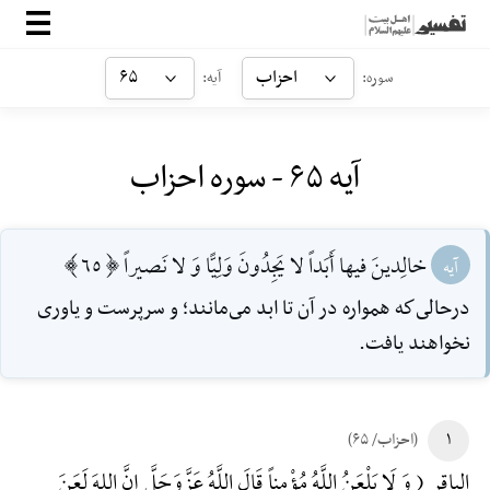
صفحه‌اصلی
احزاب
۶۵
سوره:
آیه:
معرفی
آیه ۶۵ - سوره احزاب
ارتباط با ما
ورود
خالِدينَ فيها أَبَداً لا يَجِدُونَ وَلِيًّا وَ لا نَصيراً [65]
آیه
در‌حالى‌كه همواره در آن تا ابد مى‌مانند؛ و سرپرست و ياورى
نخواهند يافت.
۱
(احزاب/ ۶۵)
الباقر ( وَ لَا یَلْعَنُ اللَّهُ مُؤْمِناً قَالَ اللَّهُ عَزَّوَجَلَّ إِنَّ اللهَ لَعَنَ