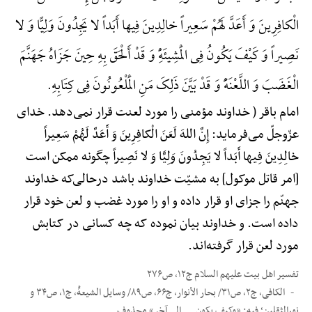
الْکافِرِینَ وَ أَعَدَّ لَهُمْ سَعِیراً خالِدِینَ فِیها أَبَداً لا یَجِدُونَ وَلِیًّا وَ لا
نَصِیراً وَ کَیْفَ یَکُونُ فِی الْمَشِیئَهًِْ وَ قَدْ أَلْحَقَ بِهِ حِینَ جَزَاهُ جَهَنَّمَ
الْغَضَبَ وَ اللَّعْنَهًَْ وَ قَدْ بَیَّنَ ذَلِکَ مَنِ الْمَلْعُونُونَ فِی کِتَابِهِ.
امام باقر ( خداوند مؤمنی را مورد لعنت قرار نمی‌دهد. خدای
عزّوجلّ می‌فرماید: إِنَّ اللهَ لَعَنَ الْکافِرِینَ وَ أَعَدَّ لَهُمْ سَعِیراً
خالِدِینَ فِیها أَبَداً لا یَجِدُونَ وَلِیًّا وَ لا نَصِیراً چگونه ممکن است
[امر قاتل موکول] به مشیّت خداوند باشد درحالی‌که خداوند
جهنّم را جزای او قرار داده و او را مورد غضب و لعن خود قرار
داده است. و خداوند بیان نموده که چه کسانی در کتابش
مورد لعن قرار گرفته‌اند.
تفسیر اهل بیت علیهم السلام ج۱۲، ص۲۷۶
الکافی، ج۲، ص۳۱/ بحار الأنوار، ج۶۶، ص۸۹/ وسایل الشیعهًْ، ج۱، ص۳۴ و
نورالثقلین؛ فیه: «وکیف یکون ... الی آخر» محذوف