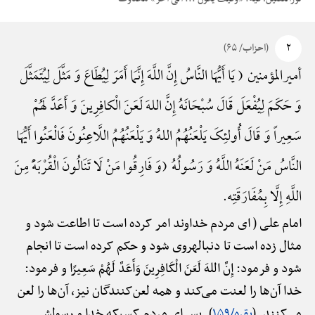
۲
(احزاب/ ۶۵)
أمیرالمؤمنین ( یَا أَیُّهَا النَّاسُ إِنَّ اللَّهَ إِنَّمَا أَمَرَ لِیُطَاعَ وَ مَثَّلَ لِیُتَمَثَّلَ
وَ حَکَمَ لِیُفْعَلَ قَالَ سُبْحَانَهُ إِنَّ اللهَ لَعَنَ الْکافِرِینَ وَ أَعَدَّ لَهُمْ
سَعِیراً وَ قَالَ أُولئِکَ یَلْعَنُهُمُ اللهُ وَ یَلْعَنُهُمُ اللَّاعِنُونَ فَالْعَنُوا أَیُّهَا
النَّاسُ مَنْ لَعَنَهُ اللَّهُ وَ رَسُولُهُ (وَ فَارِقُوا مَنْ لَا تَنَالُونَ الْقُرْبَهًَْ مِنَ
اللَّهِ إِلَّا بِمُفَارَقَتِه.
امام علی ( ای مردم خداوند امر کرده ⁭است تا اطاعت شود و
مثال زده⁭ است تا دنباله⁭روی شود و حکم کرده ⁭است تا انجام
شود و فرمود: إِنَّ اللهَ لَعَنَ الْکَافِرِینَ وَأَعَدَّ لَهُمْ سَعِیرًا و فرمود:
خدا آن‌ها را لعنت می‌کند و همه لعن‌کنندگان نیز، آن‌ها را لعن
می‌کنند. (
بقره/۱۵۹
). پس ای مردم کسی⁭که خدا و رسولش