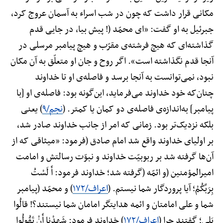
مکانی قرار داشت که چون در شب اسراء به آسمان عروج کرد،
جبرئیل به او گفت: «ای محمّد (! پیش بیا، در جایی قدم
گذاشته‌ای که هیچ فرشته‌ی مقرّب و هیچ پیامبر مرسلی در
آنجا قدم نگذاشته است». اگر روح و جان او متعلّق به آن مکان
نبود، نمی‌توانست به آنجا برسد و فاصله‌ی او تا خداوند
چنان‌که خود خداوند می‌فرماید، این‌گونه بود: فاصله‌ی او [با
پیامبر] به‌اندازه‌ی فاصله‌ی دو کمان یا کمتر. (
نجم/۹
) یعنی
بلکه نزدیک‌تر بود. زمانی که امر از جانب خداوند صادر شد،
بر اولیای خداوند واقع شد امام صادق (فرمود: «میثاقی که از
آن‌ها گرفته شد بر ربوبیّت خداوند و نبوّت رسالتش و امامت
امیرالمؤمنین (و ائمّه (گرفته شد؛ خداوند فرمود: أَ لَسْتُ
بِرَبِّکُمْ؛ آیا پروردگار شما نیستم. (
اعراف/۱۷۲
) و محمّد (پیامبر
شما و علی امامتان و ائمه هدایتگر امامان شما نیستند؟! قالُوا
بَلی؛ گفتند چرا (
اعراف/۱۷۲
) خداوند فرمود: شَهِدْنا أَنْ تَقُولُوا