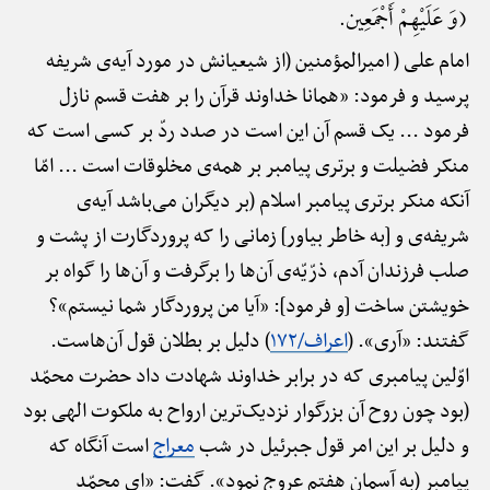
(وَ عَلَیْهِمْ أَجْمَعِین.
امام علی ( امیرالمؤمنین (از شیعیانش در مورد آیه‌ی شریفه
پرسید و فرمود: «همانا خداوند قرآن را بر هفت قسم نازل
فرمود ... یک قسم آن این است در صدد ردّ بر کسی است که
منکر فضیلت و برتری پیامبر بر همه‌ی مخلوقات است ... امّا
آنکه منکر برتری پیامبر اسلام (بر دیگران می‌باشد آیه‌ی
شریفه‌ی و [به خاطر بیاور] زمانی را که پروردگارت از پشت و
صلب فرزندان آدم، ذرّیّه‌ی آن‌ها را برگرفت و آن‌ها را گواه بر
خویشتن ساخت [و فرمود]: «آیا من پروردگار شما نیستم»؟
گفتند: «آری». (
اعراف/۱۷۲
) دلیل بر بطلان قول آن‌هاست.
اوّلین پیامبری که در برابر خداوند شهادت داد حضرت محمّد
(بود چون روح آن بزرگوار نزدیک‌ترین ارواح به ملکوت الهی بود
و دلیل بر این امر قول جبرئیل در شب
معراج
است آنگاه که
پیامبر (به آسمان هفتم عروج نمود». گفت: «ای محمّد