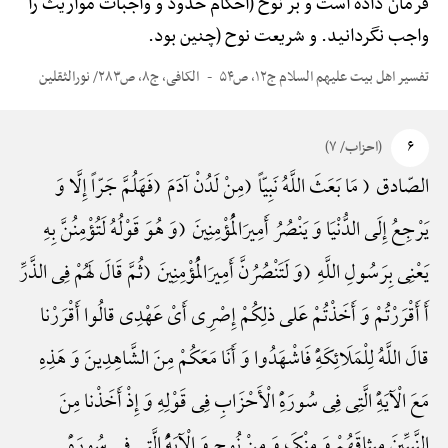
فرمان داده است و بر نوح (احکام حدود و واجبات مواریث را
واجب نگردانید. و شریعت نوح (چنین بود.
تفسیر اهل بیت علیهم السلام ج۱۲، ص۵۴
الکافی، ج۸، ص۲۸۳/ نورالثقلین
۶
(احزاب/ ۷)
الصّادق ( مَا بَعَثَ اللَّهُ نَبِیّاً (مِنْ لَدُنْ آدَمَ (فَهَلُمَّ جَرّاً إِلَّا وَ
یَرْجِعُ إِلَی الدُّنْیَا وَ یَنْصُرُ أَمِیرَالْمُؤْمِنِینَ (وَ هُوَ قَوْلُهُ لَتُؤْمِنُنَّ بِهِ
یَعْنِی بِرَسُولِ اللَّهِ (وَ لَتَنْصُرُنَّ أَمِیرَالْمُؤْمِنِینَ (ثُمَّ قَالَ لَهُمْ فِی الذَّرِّ
أَ أَقْرَرْتُمْ وَ أَخَذْتُمْ عَلی ذلِکُمْ إِصْرِی أَیْ عَهْدِی قالُوا أَقْرَرْنا
قالَ اللَّهُ لِلْمَلَائِکَهًِْ فَاشْهَدُوا وَ أَنَا مَعَکُمْ مِنَ الشَّاهِدِینَ وَ هَذِهِ
مَعَ الْآیَهًِْ الَّتِی فِی سُورَهًِْ الْأَحْزَابِ فِی قَوْلِهِ وَ إِذْ أَخَذْنا مِنَ
النَّبِیِّینَ مِیثاقَهُمْ وَ مِنْکَ وَ مِنْ نُوح وَ الْآیَهًُْ الَّتِی فِی سُورَهًِْ