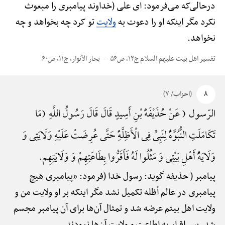
درحالی‌که می‌فرمود: ای علی (خداوند پیامبری را مبعوث
نکرد مگر اینکه او را دعوت به
ولایت
تو کرد چه بخواهد و چه
نخواهد.
تفسیر اهل بیت علیهم السلام ج۱۲، ص۵۶
بحار الأنوار، ج۱۱، ص۶۰
۸
(احزاب/ ۷)
الرّسول ( عَنْ حُذَیْفَهًَْ بْنِ أَسِیدٍ قَالَ قَالَ رَسُولُ اللَّهِ (مَا
تَکَامَلَتِ النُّبُوَّهًُْ لِنَبِیٍّ فِی الْأَظِلَّهًِْ حَتَّی عُرِضَتْ عَلَیْهِ وَلَایَتِی وَ
وَلَایَهًُْ أَهْلِ بَیْتِی وَ مَثُلُوا لَهُ فَأَقَرُّوا بِطَاعَتِهِمْ وَ وَلَایَتِهِم.
پیامبر ( حذیفه گوید: رسول خدا (فرمود: «پیامبری هیچ
پیامبری در عالم أظله تکمیل نشد مگر اینکه بر او ولایت من و
ولایت اهل بیتم عرضه شد و تمثال آن‌ها برای آن پیامبر مجسم
شد. پس اقرار به اطاعت و ولایت آن‌ها نمودند.