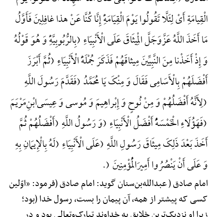
الْقِیامَةِ أَیْ لِئَلَّا تَقُولُوا یَوْمَ الْقِیَامَهًِْ إِنَّا کُنَّا عَنْ هذا غافِلِینَ فَأَوَّلُ
مَا أَخَذَ اللَّهُ عَزَّوَجَلَّ الْمِیثَاقَ عَلَی الْأَنْبِیَاءِ (بِالرُّبُوبِیَّهًِْ وَ هُوَ قَوْلُهُ
وَ إِذْ أَخَذْنا مِنَ النَّبِیِّینَ مِیثاقَهُمْ فَذَکَرَ جُمْلَهًَْ الْأَنْبِیَاءِ (ثُمَّ أَبْرَزَ
أَفْضَلَهُمْ بِالْأَسَامِی فَقَالَ وَ مِنْکَ یَا مُحَمَّدُ (فَقَدَّمَ رَسُولَ اللَّهِ
(لِأَنَّهُ أَفْضَلُهُمْ وَ مِنْ نُوحٍ وَ إِبْراهِیمَ وَ مُوسی وَ عِیسَی‌ابْنِ‌مَرْیَمَ
(فَهَؤُلَاءِ الْخَمْسَهًُْ أَفْضَلُ الْأَنْبِیَاءِ (وَ رَسُولُ اللَّهِ (أَفْضَلُهُمْ ثُمَّ
أَخَذَ بَعْدَ ذَلِکَ مِیثَاقَ رَسُولِ اللَّهِ (عَلَی الْأَنْبِیَاءِ (لَهُ بِالْإِیمَانِ بِهِ
وَ عَلَی أَنْ یَنْصُرُوا أَمِیرَالْمُؤْمِنِینَ (.
امام صادق ( عبدالله‌بن‌سنان گوید: امام صادق (فرمود: «اوّلین
کسی که پیشتر از همه، آن پیمان را بست، رسول خدا (بود؛
زیرا او نزدیک‌ترین خلایق به خداوند تبارک‌وتعالی بود و در