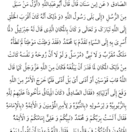
الصّادق ( عَن إبن سَنَان قَالَ قَالَ أَبُوعَبْدِاللَّهِ (أَوَّلُ مَنْ سَبَقَ
مِنَ الرُّسُلِ (إِلَی بَلَی رَسُولُ اللَّهِ (وَ ذَلِکَ أَنَّهُ کَانَ أَقْرَبَ الْخَلْقِ
إِلَی اللَّهِ تَبَارَکَ وَ تَعَالَی وَ کَانَ بِالْمَکَانِ الَّذِی قَالَ لَهُ جَبْرَئِیلُ (لَمَّا
أُسْرِیَ بِهِ إِلَی السَّمَاءِ تَقَدَّمْ یَا مُحَمَّدُ (فَقَدْ وَطِئْتَ مَوْطِئاً لَمْ تَطَأْهُ
مَلَکٌ مُقَرَّبٌ وَ لَا نَبِیٌّ (مُرْسَلٌ وَ لَوْ لَا أَنَّ رُوحَهُ وَ نَفْسَهُ کَانَتْ
مِنْ ذَلِکَ الْمَکَانِ لَمَا قَدَرَ أَنْ یَبْلُغَهُ فَکَانَ مِنَ اللَّهِ عَزَّوَجَلَّ کَمَا قَالَ
اللَّهُ قابَ قَوْسَیْنِ أَوْ أَدْنی أَیْ بَلْ أَدْنَی فَلَمَّا خَرَجَ الْأَمْرُ مِنَ اللَّهِ
وَقَعَ إِلَی أَوْلِیَائِهِ (فَقَالَ الصَّادِقُ (کَانَ الْمِیثَاقُ مَأْخُوذاً عَلَیْهِمْ لِلَّهِ
بِالرُّبُوبِیَّهًِْ وَ لِرَسُولِهِ (بِالنُّبُوَّهًِْ وَ لِأَمِیرِالْمُؤْمِنِینَ وَ الْأَئِمَّهًِْ (بِالْإِمَامَهًِْ
فَقَالَ أَ لَسْتُ بِرَبِّکُمْ وَ مُحَمَّدٌ (نَبِیُّکُمْ وَ عَلِیٌّ إِمَامُکُمْ وَ الْأَئِمَّهًُْ
الْهَادُونَ (أَئِمَّتُکُمْ فَ قالُوا بَلی فَقَالَ اللَّهُ شَهِدْنا أَنْ تَقُولُوا یَوْمَ