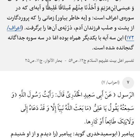
وَ عیسَی‌ابْنِ‌مَرْیَمَ وَ أَخَذْنَا مِنْهُم مِّیثَاقًا غَلِیظًا و آیه‌ای که در
سوره‌ی اعراف است: و [به خاطر بیاور] زمانی را که پروردگارت
از پشت و صلب فرزندان آدم، ذرّیّه‌ی آن‌ها را برگرفت. (
اعراف/
۱۷۲
) این سه آیه با یکدیگر همراه بوده امّا در سه سوره جداگانه
گنجانده شده است.
تفسیر اهل بیت علیهم السلام ج۱۲، ص۵۶
بحار الأنوار، ج۱۱، ص۲۵
۷
(احزاب/ ۷)
الرّسول ( عَنْ أَبِی سَعِیدٍ الْخُدْرِیِّ قَالَ: رَأَیْتُ رَسُولَ اللَّهِ (وَ
سَمِعْتُهُ یَقُولُ یَا عَلِیُّ (مَا بَعَثَ اللَّهُ نَبِیّاً إِلَّا وَ قَدْ دَعَاهُ إِلَی
وَلَایَتِکَ طَائِعاً أَوْ کَارِها.
پیامبر ( ابوسعیدخدری گوید: پیامبر (را دیدم و از او شنیدم