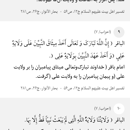
تفسیر اهل بیت علیهم السلام ج۱۲، ص۵۶
بحار الأنوار، ج۲۶، ص۲۸۱
۹
(احزاب/ ۷)
الباقر ( إِنَّ اللَّهَ تَبَارَکَ وَ تَعَالَی أَخَذَ مِیثَاقَ النَّبِیِّینَ عَلَی وَلَایَهًِْ
عَلِیٍ (وَ أَخَذَ عَهْدَ النَّبِیِّینَ بِوَلَایَهًِْ عَلِی (.
امام باقر ( خداوند تبارک‌وتعالی میثاق پیامبران را بر ولایت
علی (و پیمان پیامبران را به ولایت علی (گرفت.
تفسیر اهل بیت علیهم السلام ج۱۲، ص۵۶
بحار الأنوار، ج۲۶، ص۲۸۱
۱۰
(احزاب/ ۷)
الباقر ( وَلَایَتُنَا وَلَایَهًُْ اللَّهِ الَّتِی لَمْ یَبْعَثْ نَبِیّاً قَطُّ إِلَّا بِهَا.