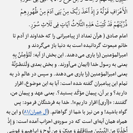
الْأَعْرَافِ قَوْلُهُ وَ إِذْ أَخَذَ رَبُّکَ مِنْ بَنِی آدَمَ مِنْ ظُهُورِهِمْ
ذُرِّیَّتَهُمْ قَدْ کُتِبَتْ هَذِهِ الثَّلَاثُ آیَاتٍ فِی ثَلَاثِ سُوَرٍ.
امام صادق ( هرآن تعداد از پیامبرانی را که خداوند از آدم تا
خاتم مبعوث گردانیده است به دنیا باز می‌گردند و
امیرالمؤمنین (را یاری می‌دهند. این بخش از آیه: لَتُؤْمِنُنَّ بِهِ
یعنی به رسول خدا (ایمان می‌آورند. و بخش بعدی وَلَتَنصُرُنَّهُ
یعنی امیرالمؤمنین (را یاری می‌دهند. و سپس در عالم ذر به
تمام این پیامبران گفته شده است: آیا به این موضوع، اقرار
دارید؟ و بر آن، پیمان مؤکّد بستید؟. یعنی عهد و پیمان من،
گفتند: «[آری] اقرار داریم»!. خدا به فرشتگان فرمود: پس
گواه باشید! و من نیز با شما از گواهانم. (
آل عمران/۸۱
) و این به
همراه همان آیه‌ای است که در سوره‌ی احزاب آمده است: وَ إِذْ
أَخَذْنَا مِنَ النَّبِیِّینَ مِیثَاقَهُمْ وَ مِنکَ وَ مِن نُّوحٍ وَ ابراهیم وَ مُوسَی