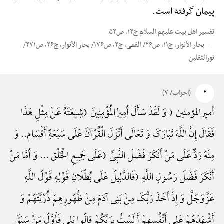
پیمان گرفته است.
تفسیر اهل بیت علیهم السلام ج۱۲، ص۵۲
بحار الأنوار، ج۱۱، ص۲۶/ القمی، ج۲، ص۱۷۶/ بحار الأنوار، ج۲۶، ص۲۷۱/
نورالثقلین
۲
(احزاب/ ۷)
أمیرالمؤمنین ( وَ لَقَدْ سَأَلَ أَمِیرُالْمُؤْمِنِینَ (شِیعَتَهُ عَنْ مِثْلِ هَذَا
فَقَالَ إِنَّ اللَّهَ تَبَارَکَ وَ تَعَالَی أَنْزَلَ الْقُرْآنَ عَلَی سَبْعَهًِْ أَقْسَام.. وَ
مِنْهُ رَدٌّ عَلَی مَنْ أَنْکَرَ فَضْلَ النَّبِیِّ (عَلَی جَمِیعِ الْخَلْق ... وَ أَمَّا مَنْ
أَنْکَرَ فَضْلَ رَسُولِ اللَّهِ (فَالدَّلِیلُ عَلَی بُطْلَانِ قَوْلِهِ قَوْلُ اللَّهِ
عَزَّوَجَلَّ وَ إِذْ أَخَذَ رَبُّکَ مِنْ بَنِی آدَمَ مِنْ ظُهُورِهِمْ ذُرِّیَّتَهُمْ وَ
أَشْهَدَهُمْ عَلی أَنْفُسِهِمْ أَ لَسْتُ بِرَبِّکُمْ قالُوا بَلی فَأَوَّلُ مَنْ سَبَقَ