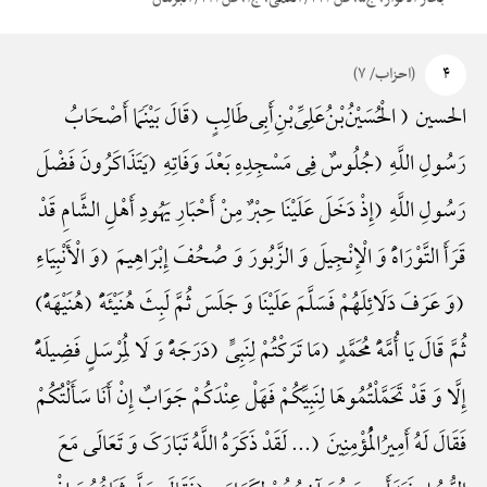
۴
(احزاب/ ۷)
الحسین ( الْحُسَیْنُ‌بْنُ‌عَلِیِّ‌بْنِ‌أَبِی‌طَالِبٍ (قَالَ بَیْنَمَا أَصْحَابُ
رَسُولِ اللَّهِ (جُلُوسٌ فِی مَسْجِدِهِ بَعْدَ وَفَاتِهِ (یَتَذَاکَرُونَ فَضْلَ
رَسُولِ اللَّهِ (إِذْ دَخَلَ عَلَیْنَا حِبْرٌ مِنْ أَحْبَارِ یَهُودِ أَهْلِ الشَّامِ قَدْ
قَرَأَ التَّوْرَاهًَْ وَ الْإِنْجِیلَ وَ الزَّبُورَ وَ صُحُفَ إِبْرَاهِیمَ (وَ الْأَنْبِیَاءِ
(وَ عَرَفَ دَلَائِلَهُمْ فَسَلَّمَ عَلَیْنَا وَ جَلَسَ ثُمَّ لَبِثَ هُنَیْئَهًًْ (هُنَیْهَهًًْ)
ثُمَّ قَالَ یَا أُمَّهًَْ مُحَمَّدٍ (مَا تَرَکْتُمْ لِنَبِیٍّ (دَرَجَهًًْ وَ لَا لِمُرْسَلٍ فَضِیلَهًًْ
إِلَّا وَ قَدْ تَحَمَّلْتُمُوهَا لِنَبِیِّکُمْ فَهَلْ عِنْدَکُمْ جَوَابٌ إِنْ أَنَا سَأَلْتُکُمْ
فَقَالَ لَهُ أَمِیرُ‌الْمُؤْمِنِینَ (... لَقَدْ ذَکَرَهُ اللَّهُ تَبَارَکَ وَ تَعَالَی مَعَ