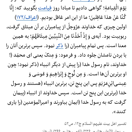
یَوْمَ الْقِیامَةِ؛ گواهی دادیم تا مبادا روز
قیامت
بگویید که: إِنَّا
کُنَّا عَنْ هذا غافِلینَ؛ ما از این امر غافل بودیم. (
اعراف/۱۷۲
)
اولین چیزی که خداوند عزّوجلّ از پیامبران بر آن میثاق گرفت،
ربوبیت بود. آیه‌ی وَ إِذْ أَخَذْنَا مِنَ النَّبِیِّینَ مِیثَاقَهُمْ؛ به همین
معنا است. پس تمام پیامبران (را
ذکر
نمود. سپس برترین آنان را
با بردن نامشان جلوه داد. و فرمود: وَ مِنکَ یعنی ای محمّد (!
خداوند، نام رسول خدا (را پیش از دیگر انبیاء (ذکر نمود؛ چون
او برترین آن‌ها است. وَ مِن نُّوحٍ وَ إِبْرَاهِیمَ وَ مُوسَی وَ
عِیسَی‌ابْنِ‌مَرْیَمَ پس این پنج تن، برترین انبیاء (هستند و رسول
خدا (برترین این پنج تن است. سپس خداوند از انبیاء (پیمان
گرفت که به رسول خدا (ایمان بیاورند و امیرالمؤمنین (را یاری
کنند».
تفسیر اهل بیت علیهم السلام ج۱۲، ص۵۲
بحار الأنوار، ج۵، ص۲۳۶/ القمی، ج۱، ص۲۴۶/ البرهان