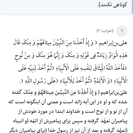
كوتاهى نكنند].
۱
(احزاب/ ۷)
علی‌بن‌إبراهیم ( وَ إِذْ أَخَذْنا مِنَ النَّبِیِّینَ مِیثاقَهُمْ وَ مِنْکَ قَالَ
هَذِهِ الْوَاوُ زِیَادَهًٌْ فِی قَوْلِهِ وَ مِنْکَ وَ إِنَّمَا هُوَ مِنْکَ وَ مِنْ نُوحٍ
(فَأَخَذَ اللَّهُ الْمِیثَاقَ لِنَفْسِهِ عَلَی الْأَنْبِیَاءِ (ثُمَّ أَخَذَ لِنَبِیِّهِ عَلَی
الْأَنْبِیَاءِ (وَ الْأَئِمَّهًِْ (ثُمَّ أَخَذَ لِلْأَنْبِیَاءِ (عَلَی رَسُولِ اللَّهِ (.
علیّ‌بن‌ابراهیم ( وَ إِذْ أَخَذْنا مِنَ النَّبِیِّینَ مِیثاقَهُمْ وَ مِنْکَ گفته
شده که و او در این آیه زائد است و معنی آن اینگونه است که
آن از تو و از نوح است و خداوند ابتدا در مورد خودش از
پیامبران تعهّد گرفته و سپس برای پیامبرش از ائمّه (و انبیاء
(تعهّد گرفته و بعد از آن نیز از رسول خدا (برای پیامبران دیگر