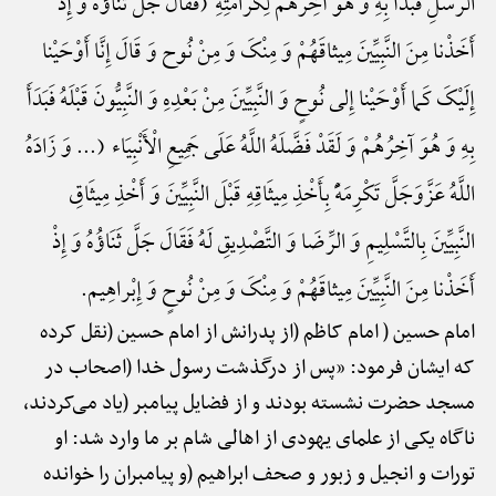
الرُّسُلِ فَبَدَأَ بِهِ وَ هُوَ آخِرُهُمْ لِکَرَامَتِهِ (فَقَالَ جَلَّ ثَنَاؤُهُ وَ إِذْ
أَخَذْنا مِنَ النَّبِیِّینَ مِیثاقَهُمْ وَ مِنْکَ وَ مِنْ نُوح وَ قَالَ إِنَّا أَوْحَیْنا
إِلَیْکَ کَما أَوْحَیْنا إِلی نُوحٍ وَ النَّبِیِّینَ مِنْ بَعْدِهِ وَ النَّبِیُّونَ قَبْلَهُ فَبَدَأَ
بِهِ وَ هُوَ آخِرُهُمْ وَ لَقَدْ فَضَّلَهُ اللَّهُ عَلَی جَمِیعِ الْأَنْبِیَاء (... وَ زَادَهُ
اللَّهُ عَزَّوَجَلَّ تَکْرِمَهًًْ بِأَخْذِ مِیثَاقِهِ قَبْلَ النَّبِیِّینَ وَ أَخْذِ مِیثَاقِ
النَّبِیِّینَ بِالتَّسْلِیمِ وَ الرِّضَا وَ التَّصْدِیقِ لَهُ فَقَالَ جَلَّ ثَنَاؤُهُ وَ إِذْ
أَخَذْنا مِنَ النَّبِیِّینَ مِیثاقَهُمْ وَ مِنْکَ وَ مِنْ نُوحٍ وَ إِبْراهِیم.
امام حسین ( امام کاظم (از پدرانش از امام حسین (نقل کرده
که ایشان فرمود: «پس از درگذشت رسول خدا (اصحاب در
مسجد حضرت نشسته بودند و از فضایل پیامبر (یاد می‌کردند،
ناگاه یکی از علمای یهودی از اهالی شام بر ما وارد شد: او
تورات و انجیل و زبور و صحف ابراهیم (و پیامبران را خوانده