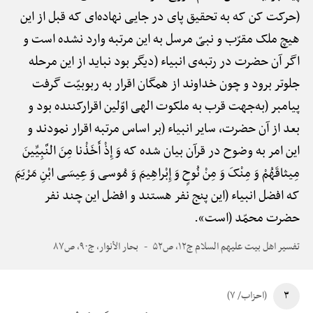
(حرکت کن که به تحقیق پای در جایی نهاده‌ای که قبل از این
هیچ ملک مقرّب و نبیّ مرسل به این مرتبه وارد نشده است و
اگر آن حضرت در رتبه‌ی انبیاء (دیگر بود نباید از این مرحله
جلوتر برود و چون خداوند از همگان اقرار به ربوبیّت گرفت
پیامبر (به‌جهت قرب به ملکوت الهی اوّلین اقرارکننده بود و
بعد از آن حضرت، سایر انبیاء (بر اساس مرتبه اقرار نمودند و
این امر به وضوح در قرآن بیان شده که وَ إِذْ أَخَذْنا مِنَ النَّبِیِّینَ
مِیثاقَهُمْ وَ مِنْکَ وَ مِنْ نُوحٍ وَ إِبْراهِیمَ وَ مُوسی وَ عِیسَی ابْنِ مَرْیَمَ
که افضل انبیاء (این پنج نفر هستند و افضل این چند نفر
حضرت محمّد (است».
تفسیر اهل بیت علیهم السلام ج۱۲، ص۵۲
بحار الأنوار، ج۹۰، ص۸۷
۳
(احزاب/ ۷)