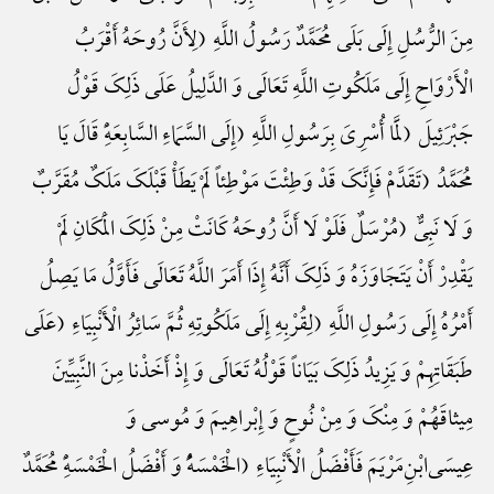
مِنَ الرُّسُلِ إِلَی بَلَی مُحَمَّدٌ رَسُولُ اللَّهِ (لِأَنَّ رُوحَهُ أَقْرَبُ
الْأَرْوَاحِ إِلَی مَلَکُوتِ اللَّهِ تَعَالَی وَ الدَّلِیلُ عَلَی ذَلِکَ قَوْلُ
جَبْرَئِیلَ (لَمَّا أُسْرِیَ بِرَسُولِ اللَّهِ (إِلَی السَّمَاءِ السَّابِعَهًِْ قَالَ یَا
مُحَمَّدُ (تَقَدَّمْ فَإِنَّکَ قَدْ وَطِئْتَ مَوْطِئاً لَمْ یَطَأْ قَبْلَکَ مَلَکٌ مُقَرَّبٌ
وَ لَا نَبِیٌّ (مُرْسَلٌ فَلَوْ لَا أَنَّ رُوحَهُ کَانَتْ مِنْ ذَلِکَ الْمَکَانِ لَمْ
یَقْدِرْ أَنْ یَتَجَاوَزَهُ وَ ذَلِکَ أَنَّهُ إِذَا أَمَرَ اللَّهُ تَعَالَی فَأَوَّلُ مَا یَصِلُ
أَمْرُهُ إِلَی رَسُولِ اللَّهِ (لِقُرْبِهِ إِلَی مَلَکُوتِهِ ثُمَّ سَائِرُ الْأَنْبِیَاءِ (عَلَی
طَبَقَاتِهِمْ وَ یَزِیدُ ذَلِکَ بَیَاناً قَوْلُهُ تَعَالَی وَ إِذْ أَخَذْنا مِنَ النَّبِیِّینَ
مِیثاقَهُمْ وَ مِنْکَ وَ مِنْ نُوحٍ وَ إِبْراهِیمَ وَ مُوسی وَ
عِیسَی‌ابْنِ‌مَرْیَمَ فَأَفْضَلُ الْأَنْبِیَاءِ (الْخَمْسَهًُْ وَ أَفْضَلُ الْخَمْسَهًِْ مُحَمَّدٌ