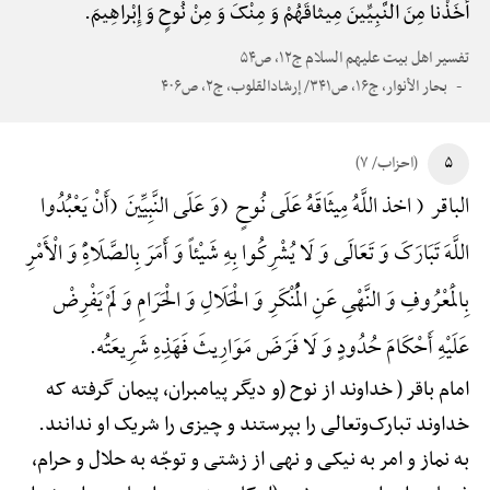
أَخَذْنا مِنَ النَّبِیِّینَ مِیثاقَهُمْ وَ مِنْکَ وَ مِنْ نُوحٍ وَ إِبْراهِیمَ.
تفسیر اهل بیت علیهم السلام ج۱۲، ص۵۴
بحار الأنوار، ج۱۶، ص۳۴۱/ إرشادالقلوب، ج۲، ص۴۰۶
۵
(احزاب/ ۷)
الباقر ( اخذ اللَّهُ مِیثَاقَهُ عَلَی نُوحٍ (وَ عَلَی النَّبِیِّینَ (أَنْ یَعْبُدُوا
اللَّهَ تَبَارَکَ وَ تَعَالَی وَ لَا یُشْرِکُوا بِهِ شَیْئاً وَ أَمَرَ بِالصَّلَاهًِْ وَ الْأَمْرِ
بِالْمَعْرُوفِ وَ النَّهْیِ عَنِ الْمُنْکَرِ وَ الْحَلَالِ وَ الْحَرَامِ وَ لَمْ یَفْرِضْ
عَلَیْهِ أَحْکَامَ حُدُودٍ وَ لَا فَرَضَ مَوَارِیثَ فَهَذِهِ شَرِیعَتُه.
امام باقر ( خداوند از نوح (و دیگر پیامبران، پیمان گرفته که
خداوند تبارک‌وتعالی را بپرستند و چیزی را شریک او ندانند.
به نماز و امر به نیکی و نهی از زشتی و توجّه به حلال و حرام،