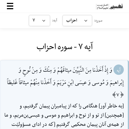
صفحه‌اصلی
احزاب
۷
سوره:
آیه:
معرفی
آیه ۷ - سوره احزاب
ارتباط با ما
ورود
وَ إِذْ أَخَذْنا مِنَ النَّبِيِّينَ ميثاقَهُمْ وَ مِنْكَ وَ مِنْ نُوحٍ وَ
آیه
إِبْراهيمَ وَ مُوسى وَ عيسَى ابْنِ مَرْيَمَ وَ أَخَذْنا مِنْهُمْ ميثاقاً غَليظاً
[7]
[به خاطر آور] هنگامى را كه از پيامبران پيمان گرفتيم، و
[همچنين] از تو و از نوح و ابراهيم و موسى و عيسى‌بن‌مريم، و ما
از همه‌ی آنان پيمان محكمى گرفتيم [كه در اداى مسؤوليّت