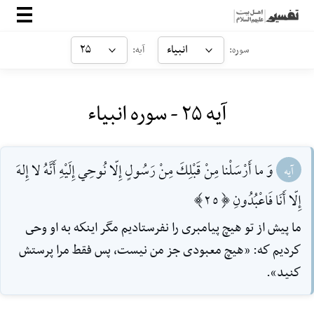
صفحه‌اصلی
انبیاء
۲۵
سوره:
آیه:
معرفی
آیه ۲۵ - سوره انبیاء
ارتباط با ما
ورود
وَ ما أَرْسَلْنا مِنْ قَبْلِكَ مِنْ رَسُولٍ إِلّا نُوحِي إِلَيْهِ أَنَّهُ لا إِلهَ
آیه
إِلّا أَنَا فَاعْبُدُونِ [25]
ما پيش از تو هيچ پيامبرى را نفرستاديم مگر اينكه به او وحى
كرديم كه: «هيچ معبودى جز من نيست، پس فقط مرا پرستش
كنيد».