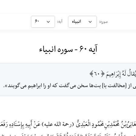
انبیاء
۶۰
سوره:
آیه:
آیه ۶۰ - سوره انبیاء
الُ لَهُ إِبْرَاهِيمَ [60]
از [مخالفت با] بت‌ها سخن مى‌گفت كه او را ابراهيم مى‌گويند».
 هَانِئُ‌بْنُ مُحَمَّدِ‌بْنِ‌مَحْمُودٍ الْعَبْدِیُّ (رحمة الله علیه) عَنْ أَبِیهِ بِإِسْنَادِهِ رَ