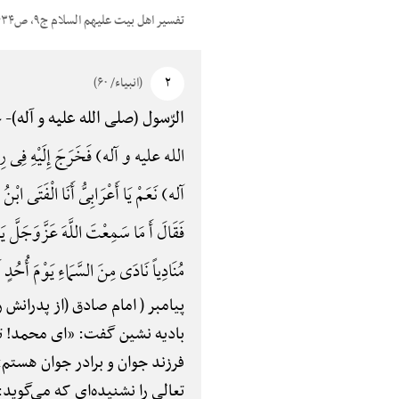
تفسیر اهل بیت علیهم السلام ج۹، ص۴۳۴
۲
(انبیاء/ ۶۰)
عَ
الرّسول (صلی الله علیه و آله)-
الله علیه و آله) فَخَرَجَ إِلَیْهِ فِی رِ
آله) نَعَمْ یَا أَعْرَابِیُّ أَنَا الْفَتَی اب
فَقَالَ أَ مَا سَمِعْتَ اللَّهَ عَزَّ‌وَ‌جَلَّ
مُنَادِیاً نَادَی مِنَ السَّمَاءِ یَوْمَ أُح
پیامبر ( امام صادق (از پدرانش
بادیه نشین گفت: «ای محمد! ت
فرزند جوان و برادر جوان هستم»
تعالی را نشنیده‌ای که می‌گوید: قالُو