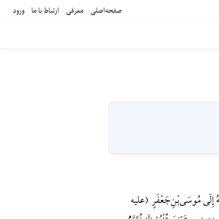
صفحه‌اصلی
معرفی
ارتباط با ما
ورود
فَعَهُ إِلَی مُوسَی‌بْنِ‌جَعْفَرٍ (علیه