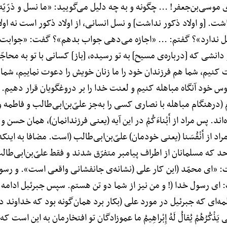
موسی‌بن‌جعفر! ... چگونه و به چه دلیل می‌گویید: «ما نسل و ذرّیّه
ت. [و اولاد ذکور نداشت] و نسل انسانی، از اولاد ذکور است نه اولا
 ندارد»؟ گفتم: ... «اجازه می‌دهی جواب بدهم»؟ گفت: «جوابت را ا
 دانشی که [درباره‌ی مسیح] به تو رسیده، [باز] کسانی با تو به محاجّه
 کنیم، شما هم فرزندان خود را ما زنان خویش را دعوت نماییم، شما 
 خود آنگاه مباهله کنیم و لعنت خدا را بر دروغگویان قرار دهیم. (
 (درهنگام مباهله با نصاری کسی را به‌جز علیّ‌بن‌ابی‌طالب و فاطمه 
اند. پس مراد از أَبْناءَکُمْ در این آیه (یعنی فرزندانمان)، همان حسن 
 مراد از أَنْفُسَنا (یعنی خودمان) علیّ‌بن‌ابی‌طالب (است. مضافا به اینک
د که مسلمانان از اطراف پیامبر متفرّق شدند و فقط علیّ‌بن‌ابی‌طا
ای محمّد (این کار علی (نشانه‌ی جانفشانی واقعی است». و رسول خ
 ای رسول خدا (! و من نیز از شما دو تن هستم. سپس جبرئیل ادامه 
ه‌ای که جبرئیل در مورد علی (بکار برد همان‌گونه بود که خداوند در
یَذْکُرُهُمْ یُقالُ لَهُ إِبْراهِیمُ ما عموزادگان تو افتخارمان به این ا