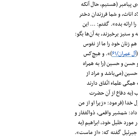
‌ی پیامبر (هستیم، حال آنکه
د اناث، و شما فرزندان دختر
رائه بده». گفتم: ... این
 و ستیز برخیزند، به آن‌ها بگو:
هم زنان خود را ما از نفوس
آل عمران/۶۱
)». و هیچ‌کس
و حسن و حسین (را به همراه
و حسین (می‌باشد و مراد از
ه همگی علماء اتّفاق دارند
لب (به دفاع از آن حضرت
دا (فرمود: «زیرا او از من
داد: شمشیر واقعی، ذوالفقار و
 مورد خلیل خود، ابراهیم (به
ست که جبرئیل گفته که: «از ماست».