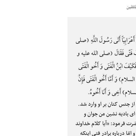
ْرَابِیّاً أَتَی رَسُولَ اللَّهِ (صلی
َنَّکَ فَتًی فَقَالَ (صلی الله علیه و
فَکَیْفَ ابْنُ الْفَتَی وَ أَخُو الْفَتَی
ه السلام) وَ أَمَّا أَخُو الْفَتَی فَإِنَّ
ه السلام) أَخِی وَ أَنَا أَخُوهُ.
از جنس کتان بر او وارد شد.
ی بادیه نشین من جوان و
ضرت فرمود: «آیا کلام خداوند
م و امّا درباره برادر فتی اینکه