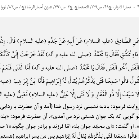
بحارا لأنوار، ج۴۸، ص۱۲۹/ الاحتجاج، ج۲، ص۳۹۱/ عیون أخبارالرضا (ج۱، ص۸۳/ نورالثقلین
نِ الصَّادِقِ (علیه السلام) عَنْ أَبِیهِ عَنْ جَدِّهِ (علیه السلام) قَالَ: إِنَّ أَع
دَاءٍ مُمَشَّقٍ فَقَالَ یَا مُحَمَّدُ (صلی الله علیه و آله) لَقَدْ خَرَجْتَ إِلَیَّ کَأ
ْنُ الْفَتَی أَخُو الْفَتَی فَقَالَ یَا مُحَمَّدُ (صلی الله علیه و آله) أَمَّا الْفَتَی فَنَعَمْ 
 یَقُولُ قالُوا سَمِعْنا فَتًی یَذْکُرُهُمْ یُقالُ لَهُ إِبْرَاهِیمَ فَأَنَا ابْنُ إِبْرَاهِیمَ (علی
ُدٍ لَا سَیْفَ إِلَّا ذُو الْفَقَارِ وَ لَا فَتَی إِلَّا عَلِیٌّ (علیه السلام) فَعَلِیٌّ (علی
 روایت فرمود: بادیه نشینی نزد رسول خدا (آمد و آن حضرت با ردایی 
و گویی که یک جوان هستی نزد من آمدی». آن حضرت فرمود: «بله ا
. او گفت: «ای محمّد جوان بله، امّا فرزند و برادر جوان چگونه»؟ ح
ا سَمِعْنا فَتًی یَذْکُرُهُمْ یُقالُ لَهُ إِبْرَاهِیمَ پس من پسر ابراهیم (هست