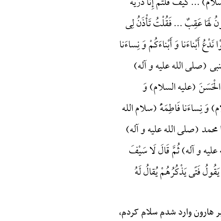
 ... کَیْفَ قُلْتُمْ إِنَّا ذُرِّیَّهًُْ
کُونُ لَهَا عَقِبٌ ... فَقُلْتُ تَأْذَنُ لِی
َدْعُ أَبْناءَنا وَ أَبْناءَکُمْ وَ نِساءَنا
أَدْخَلَ النبی (صلی الله علیه و آله)
وَ الْحَسَنَ (علیه السلام) وَ
ام) وَ نِساءَنا فَاطِمَهًَْ (سلام الله
ُحُدٍ یا محمد (صلی الله علیه و آله)
ی الله علیه و آله) ثُمَّ قَالَ لَا سَیْفَ
َقُولُ فَتًی یَذْکُرُهُمْ یُقالُ لَهُ
بر هارون وارد شدم سلام کردم،