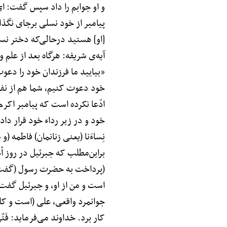
و او جوابم را داد سپس گفت: ای 
پیامبر از خود نسلی برجای نگذاش
[او] هستید درحالی‌که دختر نسل
آیه‌ی شریفه: هرگاه بعد از علم و
«بیایید ما فرزندان خود را دعوت
خود دعوت کنیم، شما هم از نفوس
ادّعا نکرده است که پیامبر اکرم
خود و در زیر رداء خود قرار داده‌
نِساءَنا (یعنی زنانمان) فاطمه (و
براین‌مطلب که جبرئیل در روز أح
(پرداخت به حضرت رسول (گفت: «
است و من از او، و جبرئیل گفت:
جوانمرد واقعی، علی (است و کلم
کار برد. خداوند می‌فرماید: فَتًی 