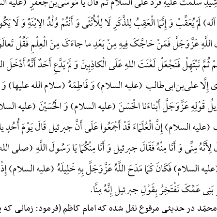
دِ سَلَّمْتُ عَلَیْهِ فَرَدَّ عَلَیَّ السَّلَامَ ثُمَّ قَالَ یَا مُوسَی‌بْنَ‌جَعْفَرٍ (علیه السلام)
َمْ یُعَقِّبْ وَ إِنَّمَا الْعَقِبُ لِلذَّکَرِ لَا لِلْأُنْثَی وَ أَنْتُمْ وُلْدُ الِابْنَهًِْ وَ لَا یَ
لَّهِ عَزَّ‌وَ‌جَلَّ فَمَنْ حَاجَّکَ فِیهِ مِنْ بَعْدِ ما جاءَکَ مِنَ الْعِلْمِ فَقُلْ تَعالَوْا ن
ثُمَّ نَبْتَهِلْ فَنَجْعَلْ لَعْنَتَ اللهِ عَلَی الْکاذِبِینَ وَ لَمْ یَدَّعِ أَحَدٌ أَنَّهُ 
النَّصَارَی إِلَّا علی‌بن‌ابی‌طالب (علیه السلام) وَ فَاطِمَهًَْ (سلام الله علیها) 
لُ قَوْلِهِ عَزَّ‌وَ‌جَلَّ أَبْناءَنا الْحَسَنَ (علیه السلام) وَ الْحُسَیْنَ (علیه السل
علیه السلام) إِنَّ الْعُلَمَاءَ قَدْ أَجْمَعُوا عَلَی أَنَّ جبرئیل قَالَ یَوْمَ أ
ٍّ قَالَ لِأَنَّهُ مِنِّی وَ أَنَا مِنْهُ فَقَالَ جبرئیل وَ أَنَا مِنْکُمَا یَا رَسُولَ اللَّهِ (صل
ِیٌّ (علیه السلام) فَکَانَ کَمَا مَدَحَ اللَّهُ عَزَّ‌وَ‌جَلَّ بِهِ خَلِیلَهُ (علیه السلام) إِذْ ی
َنِی عَمِّکَ نَفْتَخِرُ بِقَوْلِ جبرئیل إِنَّهُ مِنَّا.
بن‌محمّد در حدیثی مرفوع نقل شده که امام کاظم (فرمود: زمانی که 