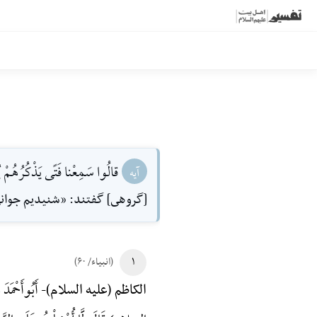
قالُوا سَمِعْنا فَتًى يَذْكُرُهُمْ يُق
آیه
[گروهى] گفتند: «شنيديم جوانى 
۱
(انبیاء/ ۶۰)
أَبُوأَحْمَدَ
الکاظم (علیه السلام)-