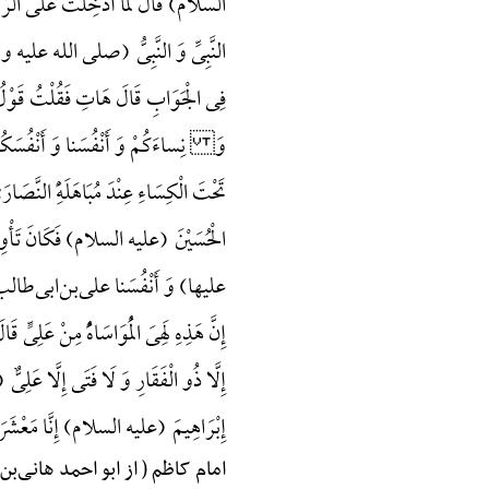
السلام) قَالَ لَمَّا أُدْخِلْتُ عَلَی الرَّشِی
النَّبِیِّ وَ النَّبِیُّ (صلی الله علیه و آله) ل
فِی الْجَوَابِ قَالَ هَاتِ فَقُلْتُ قَوْلُ ال
وَ نِساءَکُمْ وَ أَنْفُسَنا وَ أَنْفُسَکُمْ 
تَحْتَ الْکِسَاءِ عِنْدَ مُبَاهَلَهًِْ 
الْحُسَیْنَ (علیه السلام) فَکَانَ تَأْوِی
علیها) وَ أَنْفُسَنا علی‌بن‌ابی‌طالب (
إِنَّ هَذِهِ لَهِیَ الْمُوَاسَاهًُْ مِنْ عَلِی
إِلَّا ذُو الْفَقَارِ وَ لَا فَتَی إِلَّا عَل
إِبْرَاهِیمَ (علیه السلام) إِنَّا مَعْشَرَ ب
امام کاظم ( از ابو احمد هانی‌