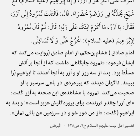
أَشْرَفَ عَلَی النَّارِ هُوَ وَ آزَرُ، وَ إِذَا إِبْرَاهِیمُ (علیه السلام) مَعَ
شَیْخٍ یُحَدِّثُهُ فِی رَوْضَهًٍْ خَضْرَاءَ. قَالَ: فَالْتَفَتَ نُمْرُودُ إِلَی آزَرَ،
فَقَالَ: یَا آزَرُ، مَا أَکْرَمَ ابْنَکَ عَلَی رَبِّهِ! قَالَ: ثُمَّ قَالَ نُمْرُودُ
لِإِبْرَاهِیمَ (علیه السلام): اخْرُجْ عَنِّی وَ لَا تُسَاکِنِّی.
امام صادق ( هشام‌بن‌حکم، از امام صادق (روایت می‌کند که
ایشان فرمود: «نمرود جایگاهی داشت که از آنجا بر آتش
مسلّط بود. بعد از سه روز او و آزر به آنجا آمدند تا ابراهیم (را
ببیند. ناگهان دیدند که پیرمردی در باغی سرسبز با او
صحبت می‌کند. نمرود با مشاهده‌ی این صحنه به آزر گفت:
«ای آزر! چقدر فرزندت برای پروردگارش عزیز است»! و بعد به
ابراهیم (گفت: «از من دور شو و در سرزمین من باقی نمان».
تفسیر اهل بیت علیهم السلام ج۹، ص۴۲۸
البرهان