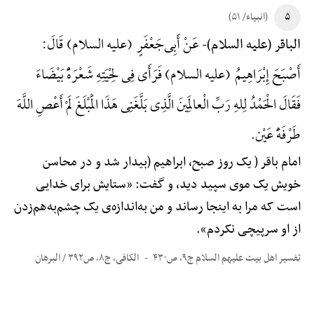
۵
(انبیاء/ ۵۱)
عَنْ أَبِی‌جَعْفَرٍ (علیه السلام) قَالَ:
الباقر (علیه السلام)-
أَصْبَحَ إِبْرَاهِیمُ (علیه السلام) فَرَأَی فِی لِحْیَتِهِ شَعْرَهًًْ بَیْضَاءَ
فَقَالَ الْحَمْدُ لِلهِ رَبِّ الْعالَمِینَ الَّذِی بَلَّغَنِی هَذَا الْمَبْلَغَ لَمْ أَعْصِ اللَّهَ
طَرْفَهًَْ عَیْن.
امام باقر ( یک روز صبح، ابراهیم (بیدار شد و در محاسن
خویش یک موی سپید دید، و گفت: «ستایش برای خدایی
است که مرا به اینجا رساند و من به‌اندازه‌ی یک چشم‌به‌هم‌زدن
از او سرپیچی نکردم».
تفسیر اهل بیت علیهم السلام ج۹، ص۴۳۰
الکافی، ج۸، ص۳۹۲ / البرهان