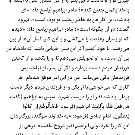
چیزی تو را واداشت تا این پسر را از من کتمان کنی تا اینکه او
با خدایانمان چنین کند»؟ مادر ابراهیم (پاسخ داد: «ای
پادشاه، این کار من به خاطر رعیّت تو بوده است». نمرود
گفت: «و آن چگونه است»؟ مادر ابراهیم (پاسخ داد: «دیدم
که تو پسران رعیّتت را می‌کشی و با این کار، نسل آن‌ها از بین
می‌رفت. با خود گفتم اگر این پسر، همانی باشد که پادشاه در
پی آن است، به او تحویلش می‌دهم تا او را بکشد و از کشتن
فرزندان مردم دست بردارد و اگر آن پسر، او نباشد پس
فرزندمان باقی می‌ماند. من در این امر موفق شده‌ام. هر
کاری که می‌خواهی با او بکن و از فرزندان مردم دیگر دست
بردار. پادشاه نظر او را درست شمرد. سپس به ابراهیم (گفت:
مَن فَعَلَ هَذَا بِآلِهَتِنَا ابراهیم (فرمود: فَاسْأَلُوهُمْ إِن کَانُوا
یَنطِقُونَ. امام صادق (فرمود: «به خداوند سوگند، بزرگترشان
این کار را نکرد، ولی ابراهیم (نیز دروغ نگفت». برخی از