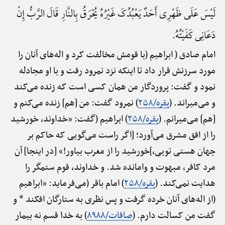
لَیْسَ عَلَی ظَهْرِی أَحَدٌ یَعْبُدُکَ غَیْرُهُ یُحْرَقُ بِالنَّارِ قَالَ الرَّبُّ إِنْ
دَعَانِی کَفَیْتُهُ.
امام صادق ( ابراهیم (با قومش مخالفت کرد و اله‌های آنان را
مورد سرزنش قرار داد تا اینکه نزد نمرود رفت و با او مجادله
نمود و گفت: پروردگار من همان کسی است که زنده می‌کند
و می‌میراند. (
بقره/۲۵۸
) نمرود گفت: من [هم] زنده می‌کنم و
[هم] می‌میرانم. (
بقره/۲۵۸
) ابراهیم (گفت: «خداوند، خورشید
را از افق مشرق می‌آورد؛ [اگر راست می‌گویی که حاکم بر
جهان هستی تویی،]خورشید را از مغرب بیاور!» [در اینجا] آن
مرد کافر، مبهوت و وامانده شد. و خداوند، قوم ستمگر را
هدایت نمی‌کند. (
بقره/۲۵۸
) امام باقر (می‌فرماید: «ابراهیم
(از اله‌های آنان خرده گرفت و پس نظری به ستارگان افکند * و
گفت من کسالت دارم. (
صافات/۸۹۸۸
) به خدا قسم نه بیمار