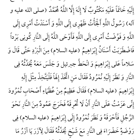
إِلَیْهِ خَاتَماً عَلَیْهِ مَکْتُوبٌ لَا إِلَهَ إِلَّا اللَّهُ مُحَمَّدٌ (صلی الله علیه و
آله) رَسُولُ اللَّهِ أَلْجَأْتُ ظَهْرِی إِلَی اللَّهِ وَ أَسْنَدْتُ أَمْرِی إِلَی
اللَّهِ وَ فَوَّضْتُ أَمْرِی إِلَی اللَّهِ فَأَوْحَی اللَّهُ إِلَی النَّارِ کُونِی بَرْداً
فَاضْطَرَبَتْ أَسْنَانُ إِبْرَاهِیمُ (علیه السلام) مِنَ الْبَرْدِ حَتَّی قَالَ وَ
سَلاماً عَلی إِبْرَاهِیمَ وَ انْحَطَّ جبرئیل وَ جَلَسَ مَعَهُ یُحَدِّثُهُ فِی
النَّارِ وَ نَظَرَ إِلَیْهِ نُمْرُودُ فَقَالَ مَنِ اتَّخَذَ إِلَهاً فَلْیَتَّخِذْ مِثْلَ إِلَهِ
إِبْرَاهِیمَ (علیه السلام) فَقَالَ عَظِیمٌ مِنْ عُظَمَاءِ أَصْحَابِ نُمْرُودَ
إِنِّی عَزَمْتُ عَلَی النَّارِ أَنْ لَا تُحْرِقَهُ فَخَرَجَ عَمُودٌ مِنَ النَّارِ نَحْوَ
الرَّجُلِ فَأَحْرَقَهُ وَ نَظَرَ نُمْرُودُ إِلَی إِبْرَاهِیمَ (علیه السلام) فِی
رَوْضَهًٍْ خَضْرَاءَ فِی النَّارِ مَعَ شَیْخٍ یُحَدِّثُهُ فَقَالَ لِآزَرَ یَا آزَرُ مَا