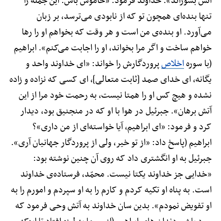
آتش بسوزاند». خداوند فرمود: «خاموش باش. این جمله را
تنها بنده‌ای همچون تو که از نابودی می‌ترسد، بر زبان
می‌آورد. او بنده‌ی من است و هر وقت که بخواهم او را رها
خواهم ساخت و اگر مرا بخواند، او را اجابت می‌کنم». ابراهیم
(با سوره
اخلاص
پروردگارش را خواند: «ای خداوند واحد و
یگانه، ای خدای صمد [ثابت متعالی]، ای کسی که نزاده و زاده
نشده و هیچ کس او را همتا نیست، به رحمت خود مرا از این
آتش برهان». جبرئیل در هوا با او که در منجنیق بود، دیدار
کرد و فرمود: «ای ابراهیم، آیا خواسته‌ای از من داری»؟
ابراهیم (پاسخ داد: «از تو خیر، ولی از پروردگار جهانیان آری».
جبرئیل به او انگشتری داد که روی آن چنین نوشته بود:
«خدایی جز خداوند یکتا نیست. محمّد، فرستاده‌ی خداوند
است. به پناه او تکیه کردم و کارم را به او سپردم و امورم را به
او تفویض نمودم». بدین سان خداوند به آتش وحی فرمود که