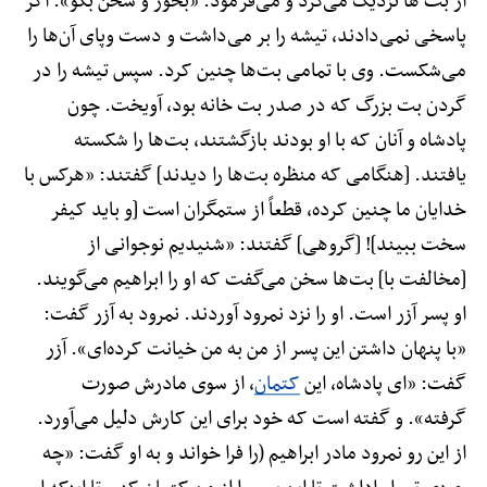
از بت ها نزدیک می‌کرد و می‌فرمود: «بخور و سخن بگو». اگر
پاسخی نمی‌دادند، تیشه را بر می‌داشت و دست وپای آن‌ها را
می‌شکست. وی با تمامی بت‌ها چنین کرد. سپس تیشه را در
گردن بت بزرگ که در صدر بت خانه بود، آویخت. چون
پادشاه و آنان که با او بودند بازگشتند، بت‌ها را شکسته
یافتند. [هنگامی که منظره بت‌ها را دیدند] گفتند: «هرکس با
خدایان ما چنین کرده، قطعاً از ستمگران است [و باید کیفر
سخت ببیند]! [گروهی] گفتند: «شنیدیم نوجوانی از
[مخالفت با] بت‌ها سخن می‌گفت که او را ابراهیم می‌گویند.
او پسر آزر است. او را نزد نمرود آوردند. نمرود به آزر گفت:
«با پنهان داشتن این پسر از من به من خیانت کرده‌ای». آزر
گفت: «ای پادشاه، این
کتمان
، از سوی مادرش صورت
گرفته». و گفته است که خود برای این کارش دلیل می‌آورد.
از این رو نمرود مادر ابراهیم (را فرا خواند و به او گفت: «چه