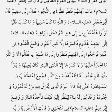
الَّذِی کَفَرَ وَ اللهُ لا یَهْدِی الْقَوْمَ الظَّالِمِینَ وَ قَالَ أَبُوجَعْفَرٍ (علیه
السلام) عَابَ آلِهَتَهُمْ فَنَظَرَ نَظْرَةً فِی النُّجُومِ فَقالَ إِنِّی سَقِیمٌ قَالَ
أَبُوجَعْفَرٍ (علیه السلام) وَ اللَّهِ مَا کَانَ سَقِیماً وَ مَا کَذَبَ فَلَمَّا
تَوَلَّوْا عَنْهُ مُدْبِرِینَ إِلَی عِیدٍ لَهُمْ دَخَلَ إِبْرَاهِیمُ (علیه السلام)
إِلَی آلِهَتِهِمْ بِقَدُومٍ فَکَسَرَهَا إِلَّا کَبِیراً لَهُمْ وَ وَضَعَ الْقَدُومَ فِی
عُنُقِهِ فَرَجَعُوا إِلَی آلِهَتِهِمْ فَنَظَرُوا إِلَی مَا صُنِعَ بِهَا فَقَالُوا لَا وَ اللَّهِ
مَا اجْتَرَأَ عَلَیْهَا وَ لَا کَسَرَهَا إِلَّا الْفَتَی الَّذِی کَانَ یَعِیبُهَا وَ یَبْرَأُ
مِنْهَا فَلَمْ یَجِدُوا لَهُ قِتْلَهًًْ أَعْظَمَ مِنَ النَّارِ فَجُمِعَ لَهُ الْحَطَبُ وَ
اسْتَجَادُوهُ حَتَّی إِذَا کَانَ الْیَوْمُ الَّذِی یُحْرَقُ فِیهِ بَرَزَ لَهُ نُمْرُودُ وَ
جُنُودُهُ وَ قَدْ بُنِیَ لَهُ بِنَاءٌ لِیَنْظُرَ إِلَیْهِ کَیْفَ تَأْخُذُهُ النَّارُ وَ وُضِعَ
إِبْرَاهِیمُ (علیه السلام) فِی مَنْجَنِیقٍ وَ قَالَتِ الْأَرْضُ یَا رَبِّ