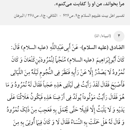
مرا بخواند، من او را کفایت می‌کنم».
تفسیر اهل بیت علیهم السلام ج۹، ص۴۲۶
الکافی، ج۸، ص۳۶۸ / البرهان
۳
(انبیاء/ ۵۱)
عَنْ أَبِی‌عَبْدِ‌اللَّهِ (علیه السلام) قَالَ:
الصّادق (علیه السلام)-
کَانَ أَبُوإِبْرَاهِیمَ (علیه السلام) مُنَجِّماً لِنُمْرُودَ‌بْنِ‌کَنْعَانَ وَ کَانَ
نُمْرُودُ لَا یَصْدُرُ إِلَّا عَنْ رَأْیِهِ فَنَظَرَ فِی النُّجُومِ لَیْلَهًًْ مِنَ اللَّیَالِی
فَأَصْبَحَ فَقَالَ لَقَدْ رَأَیْتُ فِی لَیْلَتِی هَذِهِ عَجَباً فَقَالَ لَهُ نُمْرُودُ وَ مَا
هُوَ فَقَالَ رَأَیْتُ مَوْلُوداً یُولَدُ فِی أَرْضِنَا هَذِهِ فَیَکُونُ هَلَاکُنَا عَلَی
یَدَیْهِ وَ لَا یَلْبَثُ إِلَّا قَلِیلًا حَتَّی یُحْمَلَ بِهِ فَعَجِبَ مِنْ ذَلِکَ نُمْرُودُ
وَ قَالَ لَهُ هَلْ حَمَلَتْ بِهِ النِّسَاءُ فَقَالَ لَا وَ کَانَ فِیمَا أُوتِیَ بِهِ مِنَ