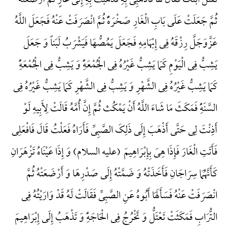
تَقْتُلُ ابْنَکَ فَقَالَ لَهَا فَاذْهَبِی بِهِ فَذَهَبَتْ بِهِ إِلَی غَارٍ ثُمَّ أَرْضَعَتْهُ
ثُمَّ جَعَلَتْ عَلَی بَابِ الْغَارِ صَخْرَهًًْ ثُمَّ انْصَرَفَتْ عَنْهُ فَجَعَلَ اللَّهُ
عَزَّ‌وَ‌جَلَّ رِزْقَهُ فِی إِبْهَامِهِ فَجَعَلَ یَمُصُّهَا فَیَشْرَبُ لَبَناً وَ جَعَلَ
یَشِبُّ فِی الْیَوْمِ کَمَا یَشِبُّ غَیْرُهُ فِی الْجُمْعَهًِْ وَ یَشِبُّ فِی الْجُمْعَهًِْ
کَمَا یَشِبُّ غَیْرُهُ فِی الشَّهْرِ وَ یَشِبُّ فِی الشَّهْرِ کَمَا یَشِبُّ غَیْرُهُ فِی
السَّنَهًِْ فَمَکَثَ مَا شَاءَ اللَّهُ أَنْ یَمْکُث ثُمَّ إِنَّ أُمَّهُ قَالَتْ لِأَبِیهِ لَوْ
أَذِنْتَ لِی حَتَّی أَذْهَبَ إِلَی ذَلِکَ الصَّبِیِّ فَأَرَاهُ فَعَلْتُ قَالَ فَافْعَلِی
فَأَتَتِ الْغَارَ فَإِذَا هِیَ بِإِبْرَاهِیمَ (علیه السلام) وَ إِذَا عَیْنَاهُ تَزْهَرَانِ
کَأَنَّهُمَا سِرَاجَانِ فَأَخَذَتْهُ وَ ضَمَّتْهُ إِلَی صَدْرِهَا وَ أَرْضَعَتْهُ ثُمَّ
انْصَرَفَتْ عَنْهُ فَسَأَلَهَا أَبُوهُ عَنِ الصَّبِیِّ فَقَالَتْ لَهُ قَدْ وَارَیْتُهُ فِی
التُّرَابِ فَمَکَثَتْ تَعْتَلُّ وَ تَخْرُجُ فِی الْحَاجَهًِْ وَ تَذْهَبُ إِلَی إِبْرَاهِیمَ