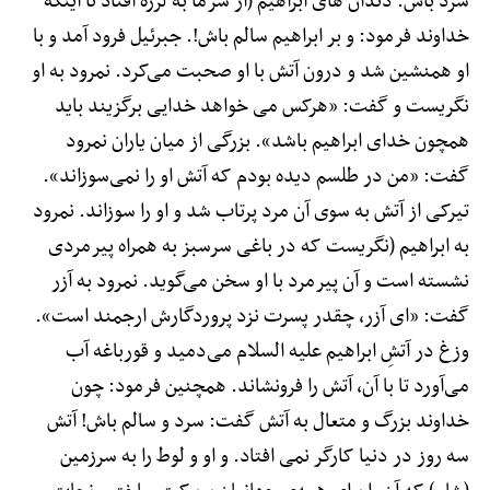
سرد باش. دندان های ابراهیم (از سرما به لرزه افتاد تا اینکه
خداوند فرمود: و بر ابراهیم سالم باش!. جبرئیل فرود آمد و با
او همنشین شد و درون آتش با او صحبت می‌کرد. نمرود به او
نگریست و گفت: «هرکس می خواهد خدایی برگزیند باید
همچون خدای ابراهیم باشد». بزرگی از میان یاران نمرود
گفت: «من در طلسم دیده بودم که آتش او را نمی‌سوزاند».
تیرکی از آتش به سوی آن مرد پرتاب شد و او را سوزاند. نمرود
به ابراهیم (نگریست که در باغی سرسبز به همراه پیرمردی
نشسته است و آن پیرمرد با او سخن می‌گوید. نمرود به آزر
گفت: «ای آزر، چقدر پسرت نزد پروردگارش ارجمند است».
وزغ در آتشِ ابراهیم علیه السلام می‌دمید و قورباغه آب
می‌آورد تا با آن، آتش را فرونشاند. همچنین فرمود: چون
خداوند بزرگ و متعال به آتش گفت: سرد و سالم باش! آتش
سه روز در دنیا کارگر نمی افتاد. و او و لوط را به سرزمین