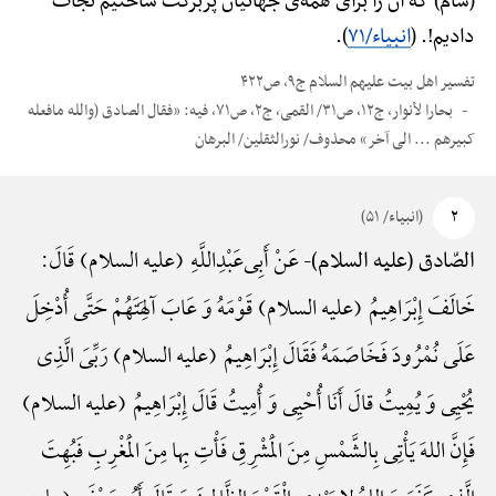
(شام) که آن را برای همه‌ی جهانیان پربرکت ساختیم نجات
دادیم!. (
انبیاء/۷۱
).
تفسیر اهل بیت علیهم السلام ج۹، ص۴۲۲
بحارا لأنوار، ج۱۲، ص۳۱/ القمی، ج۲، ص۷۱، فیه: «فقال الصادق (والله مافعله
کبیرهم ... الی آخر» محذوف/ نورالثقلین/ البرهان
۲
(انبیاء/ ۵۱)
عَنْ أَبِی‌عَبْدِ‌اللَّهِ (علیه السلام) قَالَ:
الصّادق (علیه السلام)-
خَالَفَ إِبْرَاهِیمُ (علیه السلام) قَوْمَهُ وَ عَابَ آلِهَتَهُمْ حَتَّی أُدْخِلَ
عَلَی نُمْرُودَ فَخَاصَمَهُ فَقَالَ إِبْرَاهِیمُ (علیه السلام) رَبِّیَ الَّذِی
یُحْیِی وَ یُمِیتُ قالَ أَنَا أُحْیِی وَ أُمِیتُ قَالَ إِبْرَاهِیمُ (علیه السلام)
فَإِنَّ اللهَ یَأْتِی بِالشَّمْسِ مِنَ الْمَشْرِقِ فَأْتِ بِها مِنَ الْمَغْرِبِ فَبُهِتَ