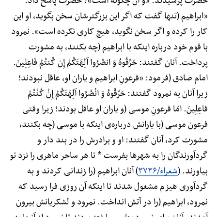
حضرت پرسیدند: «و آن چگونه است»؟ حضرت پاسخ داد:
«ابراهیم (تنها گفت که اگر این بزرگترشان سخن بگوید، او این
کار را کرده و اگر سخن نگوید، هیچ کاری نکرده است». نمرود
با قوم خود درباره اینکه با ابراهیم (چه بکنند، به مشورت
پرداخت. آنان گفتند: حَرِّقُوهُ وَ انصُرُوا آلِهَتَکُمْ إِن کُنتُمْ فَاعِلِینَ.
امام صادق (فرمود: «فرعونِ ابراهیم و یاران او، عاقل نبودند؛
زیرا آنان به نمرود گفتند: حَرِّقُوهُ وَ انْصُرُوا آلِهَتَکُمْ إِنْ کُنْتُمْ
فاعِلِینَ. امّا فرعونِ موسی (و یاران او عاقل بودند؛ زیرا وقتی
فرعون موسی (با یارانش درباره‌ی اینکه با موسی (چه بکنند،
مشورت کرد، آنان گفتند: او و برادرش را در بند دار و
گردآورندگان را به شهرها بفرست * تا هر ساحر ماهری را نزد تو
بیاورند. (
شعراء/۳۷۳۶
) آنان ابراهیم (را زندانی کردند و به
گردآوری هیزم مشغول شدند تا اینکه آن روزی فرا رسید که
نمرود، ابراهیم (را در آتش انداخت. نمرود و لشکریانش بیرون