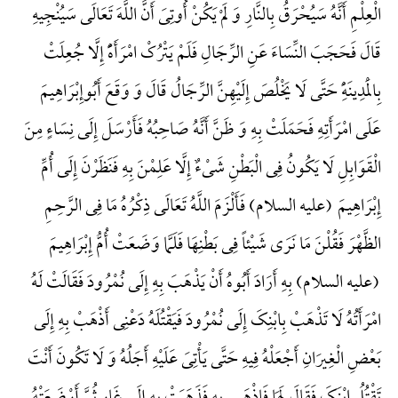
الْعِلْمِ أَنَّهُ سَیُحْرَقُ بِالنَّارِ وَ لَمْ یَکُنْ أُوتِیَ أَنَّ اللَّهَ تَعَالَی سَیُنْجِیهِ
قَالَ فَحَجَبَ النِّسَاءَ عَنِ الرِّجَالِ فَلَمْ یَتْرُکْ امْرَأَهًًْ إِلَّا جُعِلَتْ
بِالْمَدِینَهًِْ حَتَّی لَا یَخْلُصَ إِلَیْهِنَّ الرِّجَالُ قَالَ وَ وَقَعَ أَبُوإِبْرَاهِیمَ
عَلَی امْرَأَتِهِ فَحَمَلَتْ بِهِ وَ ظَنَّ أَنَّهُ صَاحِبُهُ فَأَرْسَلَ إِلَی نِسَاءٍ مِنَ
الْقَوَابِلِ لَا یَکُونُ فِی الْبَطْنِ شَیْءٌ إِلَّا عَلِمْنَ بِهِ فَنَظَرْنَ إِلَی أُمِّ
إِبْرَاهِیمَ (علیه السلام) فَأَلْزَمَ اللَّهُ تَعَالَی ذِکْرُهُ مَا فِی الرَّحِمِ
الظَّهْرَ فَقُلْنَ مَا نَرَی شَیْئاً فِی بَطْنِهَا فَلَمَّا وَضَعَتْ أُمُّ إِبْرَاهِیمَ
(علیه السلام) بِهِ أَرَادَ أَبُوهُ أَنْ یَذْهَبَ بِهِ إِلَی نُمْرُودَ فَقَالَتْ لَهُ
امْرَأَتُهُ لَا تَذْهَبْ بِابْنِکَ إِلَی نُمْرُودَ فَیَقْتُلَهُ دَعْنِی أَذْهَبْ بِهِ إِلَی
بَعْضِ الْغِیرَانِ أَجْعَلْهُ فِیهِ حَتَّی یَأْتِیَ عَلَیْهِ أَجَلُهُ وَ لَا تَکُونَ أَنْتَ