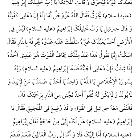
یَعْبُدُکَ غَیْرُهُ فَیُحْرَقُ وَ قَالَتِ الملائکهًْ یَا رَبِّ خَلِیلُکَ إِبْرَاهِیمُ
(علیه السلام) یُحْرَقُ فَقَالَ اللَّهُ عَزَّ‌وَ‌جَلَّ أَمَا إِنَّهُ إِنْ دَعَانِی کَفَیْتُهُ
وَ قَالَ جبرئیل یَا رَبِّ خَلِیلُکَ إِبْرَاهِیمُ (علیه السلام) لَیْسَ فِی
الْأَرْضِ أَحَدٌ یَعْبُدُکَ غَیْرُهُ سَلَّطْتَ عَلَیْهِ عَدُوَّهُ یُحْرِقُهُ بِالنَّارِ فَقَالَ
اسْکُتْ إِنَّمَا یَقُولُ هَذَا عَبْدٌ مِثْلُکَ یَخَافُ الْفَوْتَ هُوَ عَبْدِی آخُذُهُ
إِذَا شِئْتُ فَإِنْ دَعَانِی أَجَبْتُهُ فَدَعَا إِبْرَاهِیمُ (علیه السلام) رَبَّهُ
بِسُورَهًِْ الْإِخْلَاصِ یَا اللَّهُ یَا وَاحِدُ یَا أَحَدُ یَا صَمَدُ یَا مَنْ لَمْ یَلِدْ وَ
لَمْ یُولَدْ وَ لَمْ یَکُنْ لَهُ کُفُواً أَحَدٌ نَجِّنِی مِنَ النَّارِ بِرَحْمَتِکَ قَالَ
فَالْتَقَی مَعَهُ جبرئیل فِی الْهَوَاءِ وَ قَدْ وُضِعَ فِی الْمَنْجَنِیقِ فَقَالَ یَا
إِبْرَاهِیمُ (علیه السلام) هَلْ لَکَ إِلَیَّ مِنْ حَاجَهًٍْ فَقَالَ إِبْرَاهِیمُ
(علیه السلام) أَمَّا إِلَیْکَ فَلَا وَ أَمَّا إِلَی رَبِّ الْعَالَمِینَ فَنَعَمْ فَدَفَعَ