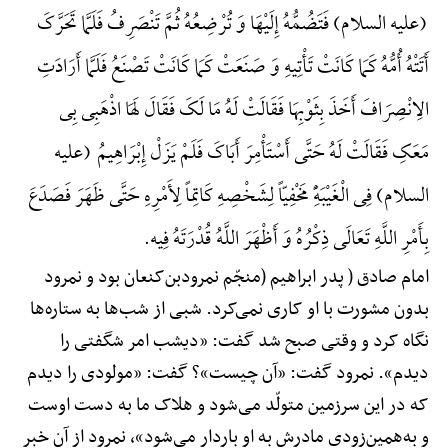
(علیه السلام) فَتَضُمُّهُ إِلَیْهَا وَ تُرْضِعُهُ ثُمَّ تَنْصَرِفُ فَلَمَّا تَحَرَّکَ
أَتَتْهُ أُمُّهُ کَمَا کَانَتْ تَأْتِیهِ وَ صَنَعَتْ کَمَا کَانَتْ تَصْنَعُ فَلَمَّا أَرَادَتِ
الِانْصِرَافَ أَخَذَ بِثَوْبِهَا فَقَالَتْ لَهُ مَا لَکَ فَقَالَ لَهَا اذْهَبِی بِی
مَعَکِ فَقَالَتْ لَهُ حَتَّی أَسْتَأْمِرَ أَبَاکَ فَلَمْ یَزَلْ إِبْرَاهِیمُ (علیه
السلام) فِی الْغَیْبَهًِْ مَخْفِیّاً لِشَخْصِهِ کَاتِماً لِأَمْرِهِ حَتَّی ظَهَرَ فَصَدَعَ
بِأَمْرِ اللَّهِ تَعَالَی ذِکْرُهُ وَ أَظْهَرَ اللَّهُ قُدْرَتَهُ فِیه.
امام صادق ( پدر ابراهیم (منجّم نمرودبن‌کنعان بود و نمرود
بدون مشورت با او کاری نمی‌کرد. شبی از شب‌ها به ستاره‌ها
نگاه کرد و وقتی صبح شد گفت: «دیشب امر شگفتی را
دیدم». نمرود گفت: «آن چیست»؟ گفت: «مولودی را دیدم
که در این سرزمین متولّد می‌شود و هلاک ما به دست اوست
و به‌همین‌زودی مادرش به او باردار می‌شود»، نمرود از آن خبر