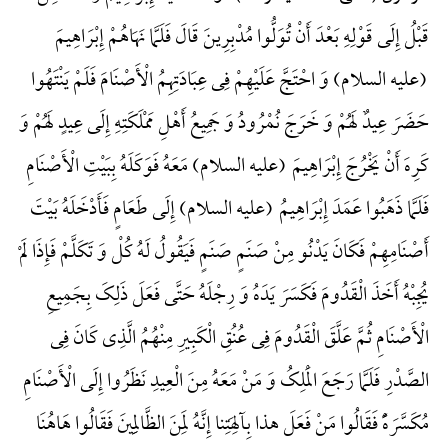
قَبْلُ إِلَی قَوْلِهِ بَعْدَ أَنْ تُوَلُّوا مُدْبِرِینَ قَالَ فَلَمَّا نَهَاهُمْ إِبْرَاهِیمَ
(علیه السلام) وَ احْتَجَّ عَلَیْهِمْ فِی عِبَادَتِهِمُ الْأَصْنَامَ فَلَمْ یَنْتَهُوا
حَضَرَ عِیدٌ لَهُمْ وَ خَرَجَ نُمْرُودُ وَ جَمِیعُ أَهْلِ مَمْلَکَتِهِ إِلَی عِیدٍ لَهُمْ وَ
کَرِهَ أَنْ یَخْرُجَ إِبْرَاهِیمَ (علیه السلام) مَعَهُ فَوَکَلَهُ بِبَیْتِ الْأَصْنَامِ
فَلَمَّا ذَهَبُوا عَمَدَ إِبْرَاهِیمُ (علیه السلام) إِلَی طَعَامٍ فَأَدْخَلَهُ بَیْتَ
أَصْنَامِهِمْ فَکَانَ یَدْنُو مِنْ صَنَمٍ صَنَمٍ فَیَقُولُ لَهُ کُلْ وَ تَکَلَّمْ فَإِذَا لَمْ
یُجِبْهُ أَخَذَ الْقَدُومَ فَکَسَرَ یَدَهُ وَ رِجْلَهُ حَتَّی فَعَلَ ذَلِکَ بِجَمِیعِ
الْأَصْنَامِ ثُمَّ عَلَّقَ الْقَدُومَ فِی عُنُقِ الْکَبِیرِ مِنْهُمُ الَّذِی کَانَ فِی
الصَّدْرِ فَلَمَّا رَجَعَ الْمَلِکُ وَ مَنْ مَعَهُ مِنَ الْعِیدِ نَظَرُوا إِلَی الْأَصْنَامِ
مُکَسَّرَهًًْ فَقَالُوا مَنْ فَعَلَ هذا بِآلِهَتِنا إِنَّهُ لَمِنَ الظَّالِمِینَ فَقَالُوا هَاهُنَا