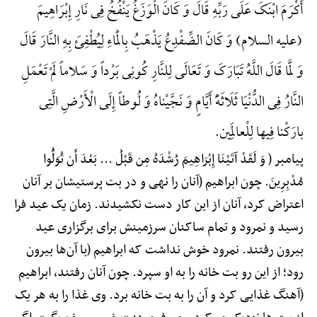
أَکْرَمَ ابْنَکَ عَلَی رَبِّهِ قَالَ وَ کَانَ الْوَزَغُ یَنْفُخُ فِی نَارِ إِبْرَاهِیمَ
(علیه السلام) وَ کَانَ الضِّفْدِعُ یَذْهَبُ بِالْمَاءِ لِیُطْفِئَ بِهِ النَّارَ قَالَ
وَ لَمَّا قَالَ اللَّهُ تَبَارَکَ وَ تَعَالَی لِلنَّارِ کُونِی بَرْداً وَ سَلاماً لَمْ تَعْمَلِ
النَّارُ فِی الدُّنْیَا ثَلَاثَهًَْ أَیَّامٍ وَ نَجَّیْناهُ وَ لُوطاً إِلَی الْأَرْضِ الَّتِی
بارَکْنا فِیها لِلْعالَمِین.
پیامبر ( وَ لَقَدْ آتَیْنَا إِبْرَاهِیمَ رُشْدَهُ مِن قَبْلُ ... بَعْدَ أَن تُوَلُّوا
مُدْبِرِینَ. چون ابراهیم (آنان را نهی و در بت پرستیشان بر آنان
اعتراض کرد، آنان از این کار دست نکشیدند. زمان یک عید فرا
رسید و نمرود و تمام ساکنان سرزمینش برای برگزاری عید
بیرون رفتند. نمرود خوش نداشت که ابراهیم (با آن‌ها بیرون
رود؛ از این رو بت خانه را به او سپرد. چون آنان رفتند، ابراهیم
(آهنگ غذایی کرد و آن را به بت خانه برد. وی غذا را به هر یک