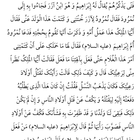
فَتًی یَذْکُرُهُمْ یُقالُ لَهُ إِبْرَاهِیمُ وَ هُوَ ابْنُ آزَرَ فَجَاءُوا بِهِ إِلَی
نُمْرُودَ فَقَالَ نُمْرُودُ لِآزَرَ خُنْتَنِی وَ کَتَمْتَ هَذَا الْوَلَدَ عَنِّی فَقَالَ
أَیُّهَا الْمَلِکُ هَذَا عَمَلُ أُمِّهِ وَ ذَکَرَتْ أَنَّهَا تَقُومُ بِحُجَّتِهِ فَدَعَا نُمْرُودُ
أُمَّ إِبْرَاهِیمَ (علیه السلام) فَقَالَ لَهَا مَا حَمَلَکِ عَلَی أَنْ کَتَمْتِنِی
أَمْرَ هَذَا الْغُلَامِ حَتَّی فَعَلَ بِآلِهَتِنَا مَا فَعَلَ فَقَالَتْ أَیُّهَا الْمَلِکُ نَظَراً
مِنِّی لِرَعِیَّتِکَ قَالَ وَ کَیْفَ ذَلِکِ قَالَتْ رَأَیْتُکَ تَقْتُلُ أَوْلَادَ
رَعِیَّتِکَ فَکَانَ یَذْهَبُ النَّسْلُ فَقُلْتُ إِنْ کَانَ هَذَا الَّذِی یَطْلُبُهُ
دَفَعْتُهُ إِلَیْهِ لِیَقْتُلَهُ وَ یَکُفَّ عَنْ قَتْلِ أَوْلَادِ النَّاسِ وَ إِنْ لَمْ یَکُنْ
ذَلِکَ فَبَقِیَ لَنَا وَلَدُنَا وَ قَدْ ظَفِرْتَ بِهِ فَشَأْنَکَ فَکُفَّ عَنْ أَوْلَادِ
النَّاسِ فَصَوَّبَ رَأْیَهَا ثُمَّ قَالَ لِإِبْرَاهِیمَ (علیه السلام) مَنْ فَعَلَ