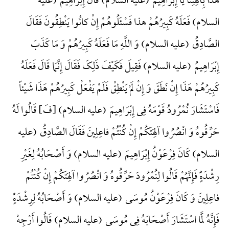
هذا بِآلِهَتِنا یَا إِبْرَاهِیمُ (علیه السلام) قَالَ إِبْرَاهِیمُ (علیه
السلام) فَعَلَهُ کَبِیرُهُمْ هذا فَسْئَلُوهُمْ إِنْ کانُوا یَنْطِقُونَ فَقَالَ
الصَّادِقُ (علیه السلام) وَ اللَّهِ مَا فَعَلَهُ کَبِیرُهُمْ وَ مَا کَذَبَ
إِبْرَاهِیمُ (علیه السلام) فَقِیلَ فَکَیْفَ ذَلِکَ فَقَالَ إِنَّمَا قَالَ فَعَلَهُ
کَبِیرُهُمْ هَذَا إِنْ نَطَقَ وَ إِنْ لَمْ یَنْطِقْ فَلَمْ یَفْعَلْ کَبِیرُهُمْ هَذَا شَیْئاً
فَاسْتَشَارَ نُمْرُودُ قَوْمَهُ فِی إِبْرَاهِیمَ (علیه السلام) {فَ} قَالُوا لَهُ
حَرِّقُوهُ وَ انْصُرُوا آلِهَتَکُمْ إِنْ کُنْتُمْ فاعِلِینَ فَقَالَ الصَّادِقُ (علیه
السلام) کَانَ فِرْعَوْنُ إِبْرَاهِیمَ (علیه السلام) وَ أَصْحَابُهُ لِغَیْرِ
رِشْدَهًٍْ فَإِنَّهُمْ قَالُوا لِنُمْرُودَ حَرِّقُوهُ وَ انْصُرُوا آلِهَتَکُمْ إِنْ کُنْتُمْ
فاعِلِینَ وَ کَانَ فِرْعَوْنُ مُوسَی (علیه السلام) وَ أَصْحَابُهُ لِرِشْدَهًٍْ
فَإِنَّهُ لَمَّا اسْتَشَارَ أَصْحَابَهُ فِی مُوسَی (علیه السلام) قَالُوا أَرْجِهْ