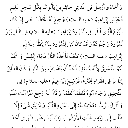
وَ أَخاهُ وَ أَرْسِلْ فِی الْمَدائِنِ حاشِرِینَ یَأْتُوکَ بِکُلِّ سَاحِرٍ عَلِیمٍ
فَحَبَسَ إِبْرَاهِیمُ (علیه السلام) وَ جَمَعَ لَهُ الْحَطَبَ حَتَّی إِذَا کَانَ
الْیَوْمُ الَّذِی أَلْقَی فِیهِ نُمْرُودُ إِبْرَاهِیمَ (علیه السلام) فِی النَّارِ بَرَزَ
نُمْرُودُ وَ جُنُودُهُ وَ قَدْ کَانَ بُنِیَ لِنُمْرُودَ بِنَاءٌ یَنْظُرُ مِنْهُ إِلَی
إِبْرَاهِیمَ (علیه السلام) کَیْفَ تَأْخُذُهُ النَّارُ فَجَاءَ إِبْلِیسُ وَ اتَّخَذَ
لَهُمُ الْمَنْجَنِیقَ لِأَنَّهُ لَمْ یَقْدِرْ أَحَدٌ أَنْ یَتَقَارَبَ مِنَ النَّارِ وَ کَانَ الطَّائِرُ
إِذَا مَرَّ فِی الْهَوَاءِ یَحْتَرِقُ فَوُضِعَ إِبْرَاهِیمُ (علیه السلام) فِی
الْمَنْجَنِیقِ وَ جَاءَ أَبُوهُ فَلَطَمَهُ لَطْمَهًًْ وَ قَالَ لَهُ ارْجِعْ عَمَّا أَنْتَ عَلَیْهِ
وَ أَنْزَلَ الرَّبُّ (مَلَائِکَتَهُ) إِلَی السَّمَاءِ الدُّنْیَا وَ لَمْ یَبْقَ شَیْءٌ إِلَّا
طَلَبَ إِلَی رَبِّهِ وَ قَالَتِ الْأَرْضُ یَا رَبِّ لَیْسَ عَلَی ظَهْرِی أَحَدٌ