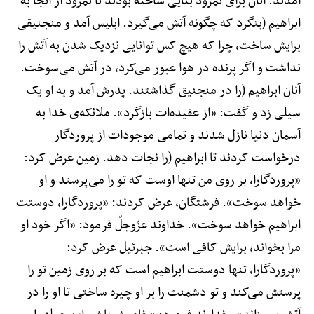
آمدند. آنان برای نمرود بنایی ساخته بودند تا نمرود از آنجا به
ابراهیم (بنگرد که چگونه آتش می‌گیرد. ابلیس آمد و منجنیقی
برایش ساخت، چرا که هیچ کس توانایی نزدیک شدن به آتش را
نداشت و اگر پرنده در هوا عبور می‌کرد، در آتش می‌سوخت.
آنان ابراهیم (را در منجنیق گذاشتند. پدرش آمد و به او یک
سیلی زد و گفت: «از عقیده‌ات بازگرد». ملائکه‌ی خدا به
آسمان دنیا نازل شدند و تمامی موجودات از پروردگار
درخواست کردند تا ابراهیم (را نجات دهد. زمین عرض کرد:
«پروردگارا، بر روی من تنها اوست که تو را می‌پرستد و او
خواهد سوخت». فرشتگان، عرض کردند: «پروردگارا، دوستت
ابراهیم خواهد سوخت». خداوند عزّوجلّ فرمود: «اگر خود او
مرا بخواند، برایش کافی است». جبرئیل عرض کرد:
«پروردگارا، تنها دوستت ابراهیم است که بر روی زمین تو را
پرستش می‌کند و تو دشمنت را بر او چیره ساختی تا او را در