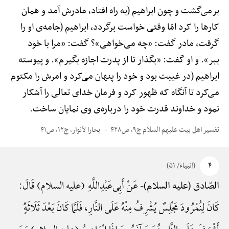
برمی‌گشت و چون ابراهیم (به راه افتاد، مادرش آمد و همان
کارها را کرد امّا وقتی خواست برگردد، ابراهیم (جامه‌ی او را
گرفت، مادر گفت: «چه می‌خواهی»؟ گفت: «مرا با خود
ببر». و او گفت: «بگذار تا از پدرت اجازه بگیرم». و پیوسته
ابراهیم (در غیبت بود و خود را پنهان می‌کرد و امرش را مکتوم
می‌کرد تا آنگاه که ظهور کرد و فرمان خدای تعالی را آشکار
نمود و خداوند قدرت خود را درباره‌ی وی نمایان ساخت.
تفسیر اهل بیت علیهم السلام ج۹، ص۴۲۸
بحارا لأنوار، ج۱۲، ص۴۱
۴
(انبیاء/ ۵۱)
عَنْ أَبِی‌عَبْدِ‌اللَّهِ (علیه السلام) قَالَ:
الصّادق (علیه السلام)-
کَانَ لِنُمْرُودَ مَجْلِسٌ یُشْرِفُ مِنْهُ عَلَی النَّارِ، فَلَمَّا کَانَ بَعْدَ ثَلَاثَهًٍْ