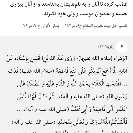
غضب کرده تا آنان را به نام‌هایشان بشناسند و از آنان بیزاری
جسته و به‌عنوان دوست و ولی خود نگیرند.
تفسیر اهل بیت علیهم السلام ج۶، ص۱۸۲
بحار الأنوار، ج۹۰، ص۷۹
۴
(توبه/ ۴۹)
رَوَی عَبْدُ اللهِ‌بْنِ‌الْحَسَنِ بِإِسْنَادِهِ عَنْ
الزّهراء (سلام الله علیها)-
آبَائِهِ: لَمَّا أَجْمَعَ أَبُوبَکْرٍ عَلَی مَنْعِ فَاطِمَهًَْ (سلام الله علیها) فَدَک
... افْتَتَحَتِ الْکَلَامَ بِحَمْدِ اللَّهِ وَ الثَّنَاءِ عَلَیْهِ وَ الصَّلَاهًِْ عَلَی
رَسُولِ اللَّهِ (صلی الله علیه و آله)،.. ثُمَّ قَالَتْ أَیُّهَا النَّاسُ
اعْلَمُوا أَنِّی فَاطِمَهًُْ وَ أَبِی‌مُحَمَّدٌ (صلی الله علیه و آله)، ...
فَأَنْقَذَکُمُ اللَّهُ تَبَارَکَ وَ تَعَالَی بِمُحَمَّدٍ (صلی الله علیه و آله)