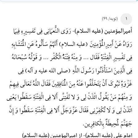
۱
(توبه/ ۴۹)
رَوَی النُّعمَانِی فِی تَفسِیرِهِ فِیمَا
أمیرالمؤمنین (علیه السلام)-
رَوَاهُ عَنْ أَمِیرِالْمُؤْمِنِینَ (علیه السلام) أَنَّهُمْ سَأَلُوهُ عَنِ الْمُتَشَابِهِ
فِی تَفْسِیرِ الْفِتْنَهًِْ فَقَال ... وَ مِنْهُ فِتْنَهًُْ الْکُفْر ... وَ قَوْلُهُ سُبْحَانَهُ
فِی الَّذِینَ اسْتَأْذَنُوا رَسُولَ اللَّهِ (صلی الله علیه و آله) فِی
غَزْوَهًِْ تَبُوکَ أَنْ یَتَخَلَّفُوا عَنْهُ مِنَ الْمُنَافِقِینَ فَقَالَ اللَّهُ تَعَالَی فِیهِمْ
وَ مِنْهُمْ مَنْ یَقُولُ ائْذَنْ لِی وَ لا تَفْتِنِّی أَلا فِی الْفِتْنَةِ سَقَطُوا یَعْنِی
ائْذَنْ لِی وَ لَا تُکْفِرْنِی فَقَالَ عَزَّوَجَلَّ أَلا فِی الْفِتْنَةِ سَقَطُوا وَ إِنَّ
جَهَنَّمَ لَمُحِیطَةٌ بِالْکافِرِین.
امام علی (علیه السلام)-
از امیرالمؤمنین (علیه السلام)