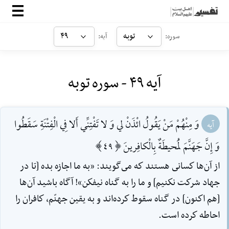
صفحه‌اصلی
توبه
۴۹
سوره:
آیه:
معرفی
آیه ۴۹ - سوره توبه
ارتباط با ما
ورود
وَ مِنْهُمْ مَنْ يَقُولُ ائْذَنْ لي وَ لا تَفْتِنِّي أَلا فِي الْفِتْنَةِ سَقَطُوا
آیه
وَ إِنَّ جَهَنَّمَ لَمُحيطَةٌ بِالْكافِرينَ [49]
از آن‌ها كسانى هستند كه مى‌گويند: «به ما اجازه بده [تا در
جهاد شركت نكنيم] و ما را به گناه نيفكن»! آگاه باشيد آن‌ها
[هم اكنون] در گناه سقوط كرده‌اند و به يقين جهنّم، كافران را
احاطه كرده است.