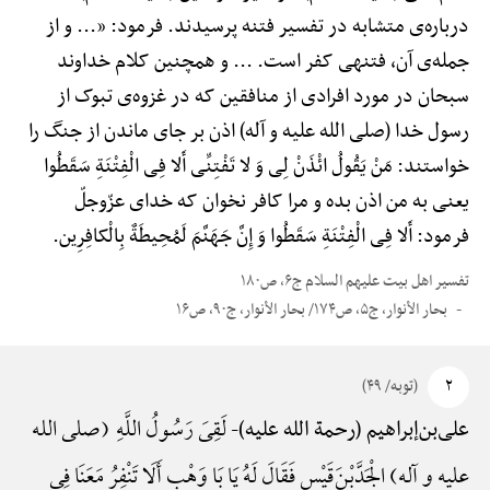
درباره‌ی متشابه در تفسیر فتنه پرسیدند. فرمود: «... و از
جمله‌ی آن، فتنه‎ی کفر است. ... و همچنین کلام خداوند
سبحان در مورد افرادی از منافقین که در غزوه‌ی تبوک از
رسول خدا (صلی الله علیه و آله) اذن بر جای ماندن از جنگ را
خواستند: مَنْ یَقُولُ ائْذَنْ لِی وَ لا تَفْتِنِّی أَلا فِی الْفِتْنَةِ سَقَطُوا
یعنی به من اذن بده و مرا کافر نخوان که خدای عزّوجلّ
فرمود: أَلا فِی الْفِتْنَةِ سَقَطُوا وَ إِنَّ جَهَنَّمَ لَمُحِیطَةٌ بِالْکافِرِین.
تفسیر اهل بیت علیهم السلام ج۶، ص۱۸۰
بحار الأنوار، ج۵، ص۱۷۴/ بحار الأنوار، ج۹۰، ص۱۶
۲
(توبه/ ۴۹)
لَقِیَ رَسُولُ اللَّهِ (صلی الله
علی‌بن‌إبراهیم (رحمة الله علیه)-
علیه و آله) الْجَدَّ‌بْنَ‌قَیْسٍ فَقَالَ لَهُ یَا بَا وَهْبٍ أَ‌لَا تَنْفِرُ مَعَنَا فِی