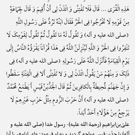
هَذِهِ الْقُرَی ... قَالَ فَلَا تَفْتِنِّی وَ ائْذَنْ لِی أَنْ أُقِیمَ وَ قَالَ لِجَمَاعَهًٍْ
مِنْ قَوْمِهِ لَا تَخْرُجُوا فِی الْحَرِّ فَقَالَ ابْنُهُ تَرُدُّ عَلَی رَسُولِ اللَّهِ
(صلی الله علیه و آله) وَ تَقُولُ لَهُ مَا تَقُولُ ثُمَّ تَقُولُ لِقَوْمِکَ لَا
تَنْفِرُوا فِی الْحَرِّ وَ اللَّهِ لَیُنْزِلَنَّ اللَّهُ فِی هَذَا قُرْآناً یَقْرَؤُهُ النَّاسُ إِلَی
یَوْمِ الْقِیَامَهًِْ فَأَنْزَلَ اللَّهُ عَلَی رَسُولِهِ (صلی الله علیه و آله) فِی
ذَلِکَ وَ مِنْهُمْ مَنْ یَقُولُ ائْذَنْ لِی وَ لا تَفْتِنِّی أَلا فِی الْفِتْنَةِ سَقَطُوا
وَ إِنَّ جَهَنَّمَ لَمُحِیطَةٌ بِالْکافِرِینَ ثُمَّ قَالَ الْجَدُّ‌بْنُ‌قَیْسٍ أَ یَطْمَعُ مُحَمَّدٌ
(صلی الله علیه و آله) أَنَّ حَرْبَ الرُّومِ مِثْلُ حَرْبِ غَیْرِهِمْ لَا
یَرْجِعُ مِنْ هَؤُلَاءِ أَحَدٌ أَبَداً.
علیّ‌بن‌ابراهیم (رحمة الله علیه)-
رسول خدا (صلی الله علیه و
آله) با جدّ‌بن‌قیس مواجه گردید و به او فرمود: «ای اباوهب! آیا