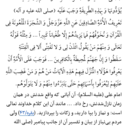
یُؤَدُّونَهَا وَ بِهَذِهِ الطَّرِیقَهًِْ وَجَبَ عَلَیْه (صلی الله علیه و آله)
تَعْرِیفُ الْأُمَّهًِْ الصَّادِقِینَ عَنِ اللَّهِ عَزَّوَجَلَّ وَ الشَّجَرَةَ الْمَلْعُونَةَ فِی
الْقُرْآنِ وَ نُخَوِّفُهُمْ فَما یَزِیدُهُمْ إِلَّا طُغْیاناً کَبِیراً ... وَ مِثْلُهُ قَوْلُهُ
تَعَالَی وَ مِنْهُمْ مَنْ یَقُولُ ائْذَنْ لِی وَ لا تَفْتِنِّی أَلا فِی الْفِتْنَةِ
سَقَطُوا وَ إِنَّ جَهَنَّمَ لَمُحِیطَةٌ بِالْکافِرِینَ ... فَوَجَبَ عَلَی الْأُمَّهًِْ أَنْ
یَعْرِفُوا هَؤُلَاءِ الْمُنَزَّلَ فِیهِمْ هَذِهِ الْآیَاتُ مَنْ هُمْ وَ مَنْ غَضِبَ اللَّهِ
عَلَیْهِمْ لِیُعْرَفُوا بِأَسْمَائِهِمْ حَتَّی یَتَبَرَّءُوا مِنْهُمْ وَ لَا یَتَوَلَّوْهُم.
امام علی (علیه السلام)-
آن آیاتی که واقع شدنش در همان
زمان نازل‌شدنش، رخ داد. ... مانند آن این کلام خداوند تعالی
است: و نماز را بپا دارید، و زکات را بپردازید. (
بقره/۴۳
) ولی
مردم بی‌نیاز از بیان و تفسیر آن از جانب پیامبر (صلی الله