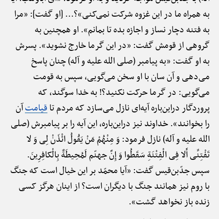
به همراه ما در این غزوه شرکت نمی‌کنی»؟... [او گفت]: «مرا
به فتنه دچار نساز و اجازه بده تا بمانم». او همچنین به
گروهی از قومش گفت: «در این گرما خارج نشوید». پسرش
به او گفت: «به پیامبر (صلی الله علیه و آله) چنان پاسخ
می‌دهی و آن سان با او سخن می‌گویی، سپس به قومت
می‌گویی: در گرما حرکت نکنید؟! به خدا سوگند، که
پروردگار دراین‌باره آیه‌ای نازل می‌سازد که مردم تا
قیامت
آن
را بخوانند». خداوند نیز دراین‌باره، این آیه را بر پیامبرش (صلی
الله علیه و آله) نازل فرمود: وَ مِنْهُمْ مَنْ یَقُولُ ائْذَنْ لِی وَ لا
تَفْتِنِّی أَلا فِی الْفِتْنَةِ سَقَطُوا وَ إِنَّ جهنّم لَمُحِیطَةٌ بِالْکافِرِینَ.
سپس جدّ‌بن‌قیس گفت: «آیا محمّد بر این خیال است که جنگ
با روم نیز همانند جنگ با دیگران است؟ از اینان هرگز کسی
زنده باز نخواهد گشت».