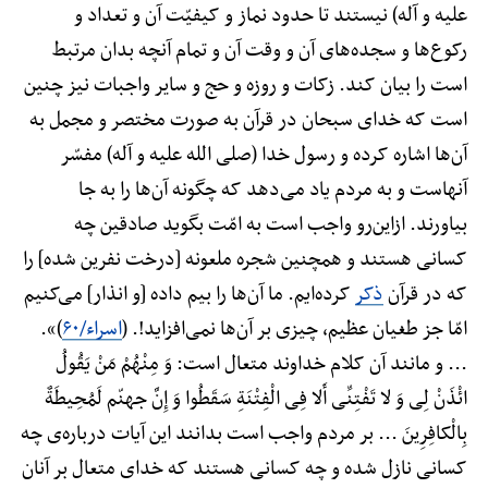
علیه و آله) نیستند تا حدود نماز و کیفیّت آن و تعداد و
رکوع‌ها و سجده‌های آن و وقت آن و تمام آنچه بدان مرتبط
است را بیان کند. زکات و روزه و حج و سایر واجبات نیز چنین
است که خدای سبحان در قرآن به صورت مختصر و مجمل به
آن‌ها اشاره کرده و رسول خدا (صلی الله علیه و آله) مفسّر
آنهاست و به مردم یاد می‌دهد که چگونه آن‌ها را به جا
بیاورند. ازاین‌رو واجب است به امّت بگوید صادقین چه
کسانی هستند و همچنین شجره ملعونه [درخت نفرین شده] را
که در قرآن
ذکر
کرده‌ایم. ما آن‌ها را بیم داده [و انذار] می‌کنیم
امّا جز طغیان عظیم، چیزی بر آن‌ها نمی‌افزاید!. (
اسراء/۶۰
)».
... و مانند آن کلام خداوند متعال است: وَ مِنْهُمْ مَنْ یَقُولُ
ائْذَنْ لِی وَ لا تَفْتِنِّی أَلا فِی الْفِتْنَةِ سَقَطُوا وَ إِنَّ جهنّم لَمُحِیطَةٌ
بِالْکافِرِینَ ... بر مردم واجب است بدانند این آیات درباره‌ی چه
کسانی نازل شده و چه کسانی هستند که خدای متعال بر آنان