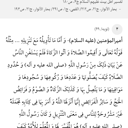
تفسیر اهل بیت علیهم السلام ج۶، ص۱۸۰
بحار الأنوار، ج۲۱، ص۲۱۲/ القمی، ج۱، ص۲۹۱/ بحار الأنوار، ج۲۱، ص۱۹۳
۳
(توبه/ ۴۹)
وَ أَمَّا مَا تَأْوِیلُهُ مَعَ تَنْزِیلِهِ ... مِثْلُهُ
أمیرالمؤمنین (علیه السلام)-
قَوْلُهُ تَعَالَی وَ أَقِیمُوا الصَّلاةَ وَ آتُوا الزَّکاةَ فَلَمْ یَسْتَغْنِ النَّاسُ
عَنْ بَیَانِ ذَلِکَ مِنْ رَسُولِ اللَّهِ (صلی الله علیه و آله) وَ حُدُودِ
الصَّلَاهًِْ کَیْفَ یُصَلُّونَهَا وَ عَدَدِهَا وَ رُکُوعِهَا وَ سُجُودِهَا وَ
مَوَاقِیتِهَا وَ مَا یَتَّصِلُ بِهَا وَ کَذَلِکَ الزَّکَاهًُْ وَ الصَّوْمُ وَ فَرَائِضُ
الْحَجِّ وَ سَائِرُ الْفَرَائِضِ إِنَّمَا أَنْزَلَهَا اللَّهُ وَ أَمَرَ بِهَا فِی کِتَابِهِ مُجْمَلَهًًْ
غَیْرَ مَشْرُوحَهًٍْ لِلنَّاسِ فِی مَعْنَی التَّنْزِیلِ وَ کَانَ رَسُولُ اللَّهِ
(صلی الله علیه و آله) هُوَ الْمُفَسِّرَ لَهَا وَ الْمُعَلِّمَ لِلْأُمَّهًِْ کَیْفَ