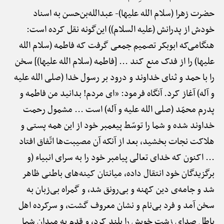
حضرت زهرا (سلام الله علیها)-
عبدالله‌بن‌حسن به اسناد
خودش از پدرانش (علیه السلام)) این‌گونه نقل کرده است:
هنگامی‌که ابوبکر تصمیم جمعی گرفت که فاطمه (سلام الله
علیها) را از فدک منع کند ... [فاطمه (سلام الله علیها)] سخن
را با حمد و ثنای خداوند و درود بر رسول خدا (صلی الله علیه
و آله) آغاز کرد. آنگاه فرمود: «ای مردم! بدانید من فاطمه و
پدرم محمّد (صلی الله علیه و آله) است ... مشمول رحمت
خداوند شده و شما را توسّط پیغمبر خود از این همه پستی و
هلاکت نجات بخشید، بعد از آنکه آن مصیبت‌ها اتّفاق افتاد
... اکنون که خدای تعالی پیامبر خود را به سرای انبیاء (و
برگزیدگان خود انتقال داده، میانتان کینه‌های باطنی ظاهر
شد و جامه‌ی دین کهنه و بی‌رونق شد، و گمراه بی‌زبان به
سخن آمد و فرد بی‌نام و نشان معروف گشت، و سرکرده اهل
باطل صدای زشت خویش را بلند کرد، و قدم به میدان شما