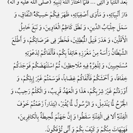
بَعْدَ اللَّتَیَّا وَ الَّتِی ... فَلَمَّا اخْتَارَ اللَّهُ لِنَبِیِّهِ (صلی الله علیه و آله)
دَارَ أَنْبِیَائِهِ، وَ مَأْوَی أَصْفِیَائِهِ، ظَهَرَ فِیکُمْ حَسِیکَهًُْ النِّفَاقِ، وَ
سَمَلَ جِلْبَابُ الدِّینِ، وَ نَطَقَ کَاظِمُ الْغَاوِینَ، وَ نَبَغَ خَامِلُ
الْأَقَلِّینَ، وَ هَدَرَ فَنِیقُ الْمُبْطِلِینَ، فَخَطَرَ فِی عَرَصَاتِکُمْ، وَ أَطْلَعَ
الشَّیْطَانُ رَأْسَهُ مِنْ مَغْرَزِهِ هَاتِفاً بِکُمْ، فَأَلْفَاکُمْ لِدَعْوَتِهِ
مُسْتَجِیبِینَ، وَ لِلْغِرَّهًِْ فِیهِ مُلَاحِظِینَ، ثُمَّ اسْتَنْهَضَکُمْ فَوَجَدَکُمْ
خِفَافاً، وَ أَحْمَشَکُمْ فَأَلْفَاکُمْ غِضَاباً، فَوَسَمْتُمْ غَیْرَ إِبِلِکُمْ، وَ
أَوْرَدْتُمْ غَیْرَ شِرْبِکُمْ، هَذَا وَ الْعَهْدُ قَرِیبٌ، وَ الْکَلْمُ رَحِیبٌ، وَ
الْجُرْحُ لَمَّا یَنْدَمِلْ، وَ الرَّسُولُ لَمَّا یُقْبَرْ، ابْتِدَاراً زَعَمْتُمْ خَوْفَ
الْفِتْنَهًِْ أَلا فِی الْفِتْنَةِ سَقَطُوا وَ إِنَّ جَهَنَّمَ لَمُحِیطَةٌ بِالْکافِرِینَ،
فَهَیْهَاتَ مِنْکُمْ وَ کَیْفَ بِکُمْ وَ أَنَّی تُؤْفَکُونَ.