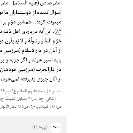
امام صادق (علیه السلام)-
امام 
[سؤال‌کننده از دوستداران ما بود
مبعوث کرد؛.. شمشیر دوّم بر اهل ذ
۸۳
). این آیه درباره‌ی اهل ذمّه نازل شد
حَرَّمَ اللهُ وَ رَسُولُهُ وَ لاَ یَدِینُو
از آنان در دارالاسلام (سرزمین 
باید اسیر شوند و اگر جزیه را بر
در دارالحرب (سرزمین خودشان) ب
از آنان چیزی پذیرفته نمی‌شود، م
تفسیر اهل بیت علیهم السلام ج۶، ص۹۶
ص۱۸۱/ العیاشی، ج۲، ص۸۵/ بحار الأنوار، ج۹۷، ص۶۷/ مستدرک الوسایل، ج۱۱، ص۲۵/ الخصال، ج۱، ص۲۷۴/ بحار الأنوار، ج۶۸، ص۳۱۲/ العیاشی، ج۱، ص۴۸
۱ -۲
(توبه/ ۲۹)