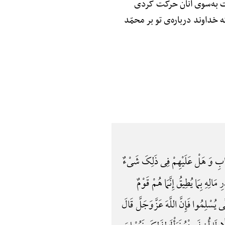
ّت به‌سوی آنان حرکت کردی
خداوند درباره‌ی تو بر محمّد
ِتَابِ وَ هَلْ عَلَیْهِمْ فِی ذَلِکَ شَیْءٌ
الِهِ بِمَا یُطِیقُ إِنَّمَا هُمْ قَوْمٌ
َی یُسْلِمُوا فَإِنَّ اللَّهَ عَزَّوَجَلَّ قَالَ