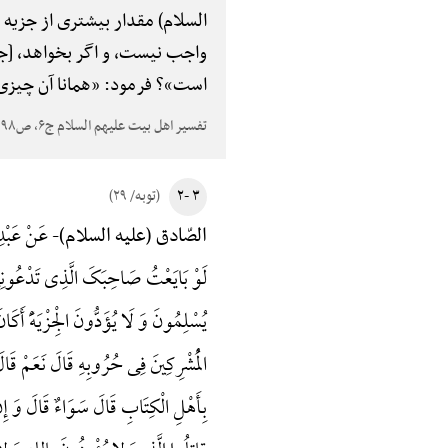
السلام) مقدار بیشتری از جزیه ج
واجب نیست، و اگر بخواهد، [ج
است»؟ فرمود: «همانا آن چیزی اس
تفسیر اهل بیت علیهم السلام ج۶، ص۹۸
۳ -۲
(توبه/ ۲۹)
عَنْ عَبْدِ 
الصّادق (علیه السلام)-
لَوْ بَایَعْتُ صَاحِبَکَ الَّذِی تَدْعُونِی إِلَ
یُسْلِمُونَ وَ لَا یُؤَدُّونَ الْجِزْیَهًَْ 
الْمُشْرِکِینَ فِی حُرُوبِهِ قَالَ نَعَمْ قَالَ 
بِأَهْلِ الْکِتَابِ قَالَ سَوَاءٌ قَالَ وَ إِنْ