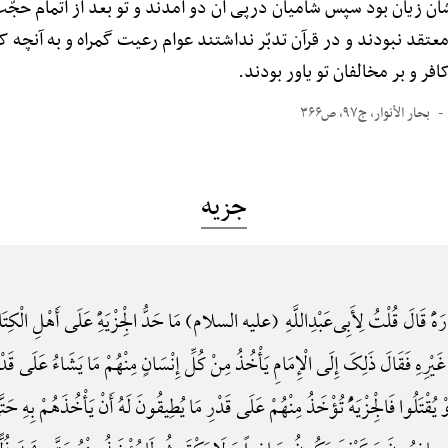
ن زیان بود سپس شامیان درپی آن دو آمدند و تو بعد از اتمام حج
قد نبودند و در قرآن تدبّر نداشتند عوام رعیت گمراه و به آنچه که 
افر و بر مخالفان تو یاور بودند.
بحار الأنوار، ج۹۷، ص۳۶۶
جزیه
هًَْ قَالَ قُلْتُ لِأَبِی‌عَبْدِاللَّهِ (علیه السلام) مَا حَدُّ الْجِزْیَهًِْ عَلَی أَهْلِ الْک
ْرِهِ فَقَالَ ذَلِکَ إِلَی الْإِمَامِ یَأْخُذُ مِنْ کُلِّ إِنْسَانٍ مِنْهُمْ مَا یَشَاءُ عَلَی قَدْرِ مَ
 یُقْتَلُوا فَالْجِزْیَهًُْ تُؤْخَذُ مِنْهُمْ عَلَی قَدْرِ مَا یُطِیقُونَ لَهُ أَنْ یَأْخُذَهُمْ بِهِ حَتّ