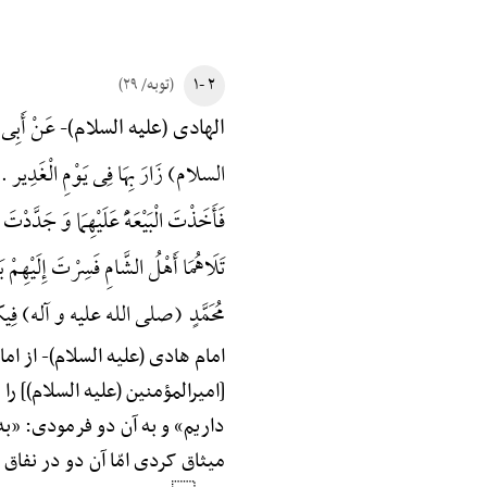
۲ -۱
(توبه/ ۲۹)
عَنْ أَبِی‌
الهادی (علیه السلام)-
السلام) زَارَ بِهَا فِی یَوْمِ الْغَدِیر ... وَ إِ
فَأَخَذْتَ الْبَیْعَهًَْ عَلَیْهِمَا وَ جَدَّدْتَ ال
تَلَاهُمَا أَهْلُ الشَّامِ فَسِرْتَ إِلَیْهِمْ 
مُحَمَّدٍ (صلی الله علیه و آله) فِیکَ ک
امام هادی (علیه السلام)-
از اما
[امیرالمؤمنین (علیه السلام)] ر
داریم» و به آن دو فرمودی: «ب
میثاق کردی امّا آن دو در نفاق