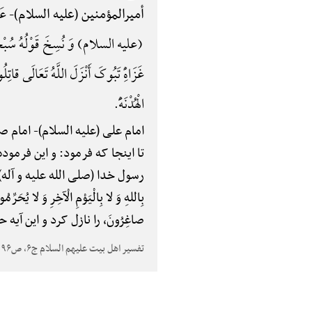
عَن
أمیرالمؤمنین (علیه السلام)-
(علیه السلام) وَ نُسِخَ قَوْلُهُ سُبْحَانَ
غَزَاهًِْ تَبُوکَ أَنْزَلَ اللَّهُ تَعَالَی قات
الْهُدْنَهًَْ.
امام علی (علیه السلام)-
امام صا
تا اینجا که فرمود: و این فرموده خداو
رسول خدا (صلی الله علیه و آله) با
بِاللهِ وَ لا بِالْیَوْمِ الْآخِرِ وَ لا یُحَرّ
صاغِرُونَ، را نازل کرد و این آی
تفسیر اهل بیت علیهم السلام ج۶، ص۹۶