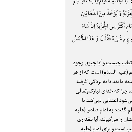
 أُخِذَ مِنْهُ فَیَأْلَمَ لِذَلِکَ فَیُسْلِمَ
َهًِْ وَ یُؤْخَذُ مِنَ الدَّهَاقِینِ
أَکْثَرُ مِنَ الْجِزْیَهًِْ إِنْ شَاءَ
وسِهِمْ شَیْءٌ فَقُلْتُ وَ هَذَا الْخُمُسُ
ل کتاب چیست و آیا چیزی وجود
 (علیه السلام) است که از هر
یه دادند تا به بردگی گرفته
د، چرا که خدای تبارک‌وتعالی
ته می‌شود اعتنایی نمی‌کند تا
لم گفت: به امام صادق (علیه
ان را می‌گیرند، آیا مقداری
جب است و برای امام (علیه