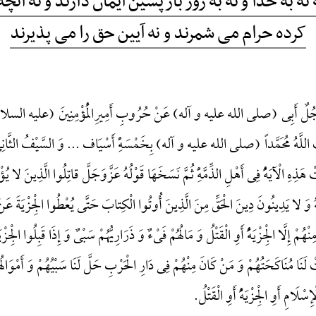
ه به خدا و نه به روز بازپسین ایمان دارند و نه آنچ
کرده حرام می شمرند و نه آیین حق را می پذیرند
ُلٌ أَبِی (صلی الله علیه و آله) عَنْ حُرُوبِ أَمِیرِالْمُؤْمِنِینَ (علیه السلام) وَ کَ
َّهُ مُحَمَّداً (صلی الله علیه و آله) بِخَمْسَهًِْ أَسْیَاف ... وَ السَّیْفُ الثَّانِی عَلَی
َذِهِ الْآیَهًُْ فِی أَهْلِ الذِّمَّهًِْ ثُمَّ نَسَخَهَا قَوْلُهُ عَزَّوَجَلَّ قاتِلُوا الَّذِینَ لا یُؤ
ُ وَ لا یَدِینُونَ دِینَ الْحَقِّ مِنَ الَّذِینَ أُوتُوا الْکِتابَ حَتَّی یُعْطُوا الْجِزْیَةَ 
هُمْ إِلَّا الْجِزْیَهًُْ أَوِ الْقَتْلُ وَ مَالُهُمْ فَیْءٌ وَ ذَرَارِیُّهُمْ سَبْیٌ وَ إِذَا قَبِلُوا الْجِزْی
لَنَا مُنَاکَحَتُهُمْ وَ مَنْ کَانَ مِنْهُمْ فِی دَارِ الْحَرْبِ حَلَّ لَنَا سَبْیُهُمْ وَ أَمْوَالُهُمْ و
سْلَامِ أَوِ الْجِزْیَهًُْ أَوِ الْقَتْلُ.