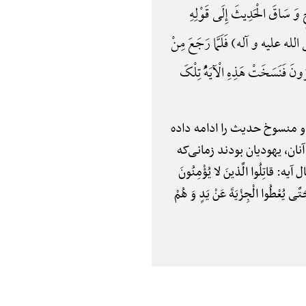
 وَ سَاقَ الْحَدِیثَ إِلَی قَوْلِهِ
ی الله علیه و آله) فَلَمَّا رَجَعَ مِنْ
رُونَ فَنَسَخَتْ هَذِهِ الْآیَهًُْ تِلْکَ
 و منسوخ حدیث را ادامه داده
ان، یهودیان بودند زمانی‌که
ِلُوا الَّذینَ لا یُؤْمِنُونَ
تَّی یُعْطُوا الْجِزْیَةَ عَنْ یَدٍ وَ هُمْ