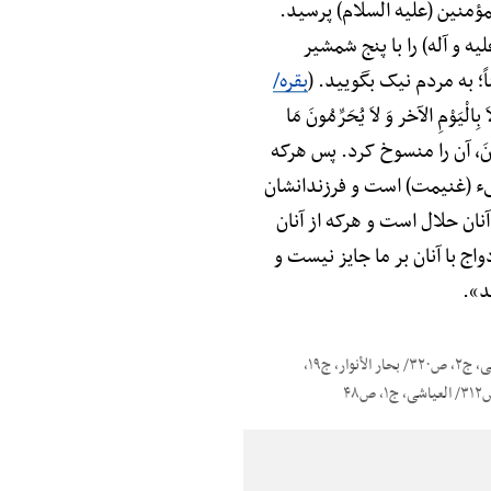
ؤمنین (علیه السلام) پرسید.
یه و آله) را با پنج شمشیر
اً؛ به مردم نیک بگویید. (
بقره/
َوْمِ الآخر وَ لاَ یُحَرِّمُونَ مَا
ُمْ صَاغِرُونَ، آن را منسوخ کرد. پس هرکه
 فیء (غنیمت) است و فرزندانشان
آنان حلال است و هرکه از آنان
ج با آنان بر ما جایز نیست و
د».
الکافی، ج۵، ص۱۰/ وسایل الشیعهًْ، ج۱۵، ص۲۵/ تهذیب الأحکام، ج۶، ص۱۳۶/ نور الثقلین/ البرهان/ تحف العقول، ص۲۸۸/ القمی، ج۲، ص۳۲۰/ بحار الأنوار، ج۱۹،