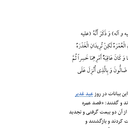
 و آله) وَ ذَکَرَ أََنَّهُ (علیه
ْعُمْرَهًَْ لَکِنْ تُرِیدَانِ الْغَدْرَهًَْ
ا وَ کَانَ عَاقِبَهًُْ أَمْرِهِمَا خَسِراً ثُمَّ
ٌ ضَالُّونَ وَ بِالَّذِی أُنْزِلَ عَلَی
این بیانات در روز
عید غدیر
ردند و گفتند: «قصد عمره
از آن دو بیعت گرفتی و تجدید
ت کردند و بازگشتند و