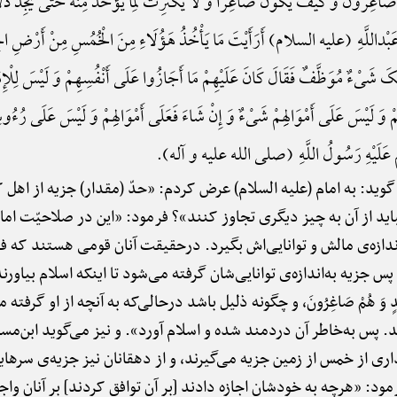
اغِرُونَ وَ کَیْفَ یَکُونُ صَاغِراً وَ لَا یَکْتَرِثُ لِمَا یُؤْخَذُ مِنْهُ حَتَّی یَجِدَ ذُلًّا لِمَا
عَبْداللَّهِ (علیه السلام) أَرَأَیْتَ مَا یَأْخُذُ هَؤُلَاءِ مِنَ الْخُمُسِ مِنْ أَرْضِ الْجِزْی
لِکَ شَیْءٌ مُوَظَّفٌ فَقَالَ کَانَ عَلَیْهِمْ مَا أَجَازُوا عَلَی أَنْفُسِهِمْ وَ لَیْسَ لِلْإِمَامِ 
وَ لَیْسَ عَلَی أَمْوَالِهِمْ شَیْءٌ وَ إِنْ شَاءَ فَعَلَی أَمْوَالِهِمْ وَ لَیْسَ عَلَی رُءُ
َهُمْ عَلَیْهِ رَسُولُ اللَّهِ (صلی الله علیه و آله).
 گوید: به امام (علیه السلام) عرض کردم: «حدّ (مقدار) جزیه از اه
اید از آن به چیز دیگری تجاوز کنند»؟ فرمود: «این در صلاحیّت امام
اندازه‌ی مالش و توانایی‌اش بگیرد. درحقیقت آنان قومی هستند که فد
س جزیه به‌اندازه‌ی توانایی‌شان گرفته می‌شود تا اینکه اسلام بیاورن
 عَن یَدٍ وَ هُمْ صَاغِرُونَ، و چگونه ذلیل باشد درحالی‌که به آنچه از او گرف
 پس به‌خاطر آن دردمند شده و اسلام آورد». و نیز می‌گوید ابن‌مس
ی از خمس از زمین جزیه می‌گیرند، و از دهقانان نیز جزیه‌ی سرهایش
ود: «هرچه به خودشان اجازه دادند [بر آن توافق کردند] بر آنان وا