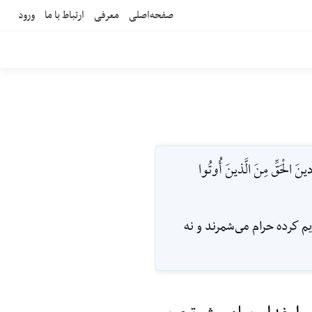
صفحه‌اصلی
معرفی
ارتباط با ما
ورود
دينَ الْحَقِّ مِنَ الَّذينَ أُوتُوا
يم كرده حرام مى‌شمرند و نه