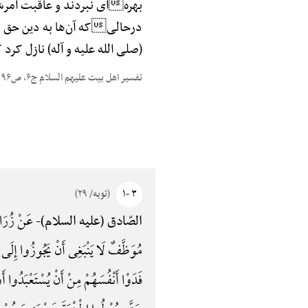
بهرهای نبردند و عاقبت امرشا
درحالیکه آن‌ها به دین حق معت
(صلی الله علیه و آله) نازل کرد ک
تفسیر اهل بیت علیهم السلام ج۶، ص۹۶
۳ -۱
(توبه/ ۲۹)
عَنْ زُرَارَ
الصّادق (علیه السلام)-
مُوَظَّفٌ لَا یَنْبَغِی أَنْ یَجُوزُوا إِلَی غَی
فَدَوْا أَنْفُسَهُمْ مِنْ أَنْ یُسْتَعْبَدُوا أَوْ