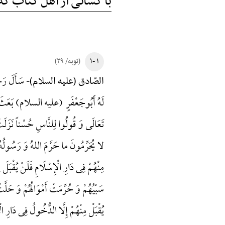
با کسانی از اهل کتاب که ن
۱ -۱
(توبه/ ۲۹)
سَأَلَ رَج
الصّادق (علیه السلام)-
لَهُ أَبُوجَعْفَرٍ (علیه السلام) بَعَثَ الل
تَعَالَی وَ قُولُوا لِلنَّاسِ حُسْناً نَزَلَتْ ه
لا یُحَرِّمُونَ ما حَرَّمَ اللهُ وَ رَسُولُه
مِنْهُمْ فِی دَارِ الْإِسْلَامِ فَلَنْ یُقْبَلَ مِنْ
سَبْیُهُمْ وَ حُرِّمَتْ أَمْوَالُهُمْ وَ حَلَّتْ 
یُقْبَلْ مِنْهُمْ إِلَّا الدُّخُولُ فِی دَارِ الْإِ