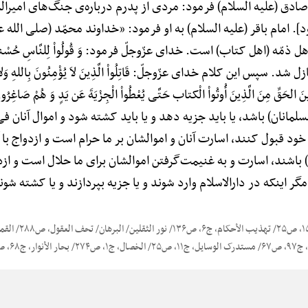
صادق (علیه السلام) فرمود: مردی از پدرم درباره‌ی جنگ‌های امیرالم
]. امام باقر (علیه السلام) به او فرمود: «خداوند محمّد (صلی الله عل
مّه (اهل کتاب) است. خدای عزّوجلّ فرمود: وَ قُولُواْ لِلنَّاسِ حُسْن
. سپس این کلام خدای عزّوجلّ: قَاتِلُواْ الَّذِینَ لاَ یُؤْمِنُونَ بِاللهِ وَلاَ بِالْی
نَ دِینَ الحَقِّ مِنَ الَّذِینَ أُوتُواْ الْکتاب حَتَّی یُعْطُواْ الْجِزْیَةَ عَن یَدٍ وَ ه
مسلمانان) باشد، یا باید جزیه دهد و یا باید کشته شود و اموال آنان
 خود قبول کنند، اسارت آنان و اموالشان بر ما حرام است و ازدواج با 
اشند، اسارت و به غنیمت‌گرفتن اموالشان برای ما حلال است و ازدوا
گر اینکه در دارالاسلام وارد شوند و یا جزیه بپردازند و یا کشته شون