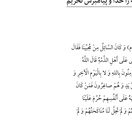
ه را خدا و پیامبرش تحریم
انَ السَّائِلُ مِنْ مُحِبِّینَا فَقَالَ
 أَهْلِ الذِّمَّهًِْ قَالَ اللَّهُ
ْمِنُونَ بِاللهِ وَ لا بِالْیَوْمِ الْآخِرِ وَ
عَنْ یَدٍ وَ هُمْ صاغِرُونَ فَمَنْ کَانَ
َهًَْ عَلَی أَنْفُسِهِمْ حُرِّمَ عَلَیْنَا
َ لَمْ تَحِلَّ لَنَا مُنَاکَحَتُهُمْ وَ لَمْ