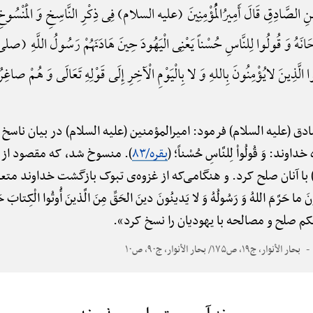
ِ الصَّادِقِ قَالَ أَمِیرُالْمُؤْمِنِینَ (علیه السلام) فِی ذِکْرِ النَّاسِخِ وَ الْمَنْسُوخِ
هُ وَ قُولُوا لِلنَّاسِ حُسْناً یَعْنِی الْیَهُودَ حِینَ هَادَنَهُمْ رَسُولُ اللَّهِ (صل
ِلُوا الَّذِینَ لایُؤْمِنُونَ بِاللهِ وَ لا بِالْیَوْمِ الْآخِرِ إِلَی قَوْلِهِ تَعَالَی وَ هُمْ صاغِ
دق (علیه السلام) فرمود: امیرالمؤمنین (علیه السلام) در بیان ناسخ
ند: وَ قُولُواْ لِلنَّاسِ حُسْناً؛ (
بقره/۸۳
). منسوخ شد، که مقصود از آن
 آنان صلح کرد. و هنگامی‌که از غزوه‌ی تبوک بازگشت خداوند متعال آیه: قات
ِمُونَ ما حَرَّمَ اللهُ وَ رَسُولُهُ وَ لا یَدینُونَ دینَ الحَقِّ مِنَ الَّذینَ أُوتُوا الْکِتابَ حَ
ه حکم صلح و مصالحه با یهودیان را نسخ کرد».
بحار الأنوار، ج۱۹، ص۱۷۵/ بحار الأنوار، ج۹۰، ص۱۰