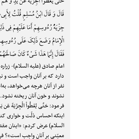
حَتَّی یُعْطُوا الْجِزْیَةَ عَنْ یَدٍ وَ هُمْ ص
قَالَ وَ قَالَ ابْنُ مُسْلِمٍ قُلْتُ لِأَبِی‌
جِزْیَهًُْ رُءُوسِهِمْ أَ‌مَا عَلَیْهِمْ فِی ذَ
الْإِمَامُ وَضَعَ ذَلِکَ عَلَی رُءُوسِهِمْ 
فَقَالَ إِنَّمَا هَذَا شَیْءٌ کَانَ صَالَح
امام صادق (علیه السلام)-
زراره
دارد که بر آنان واجب است و نب
نفر از آنان هرچه می‌خواهد، به‌
نشوند و خون آنان ریخته نشود. پ
فرمود: حَتَّی یُعْطُواْ الْجِزْیَةَ
اینکه احساس ذلّت و خواری کند.
السلام) عرض کردم: «اینان مقدار
معیّنی بر آنان واجب است»؟ فرم