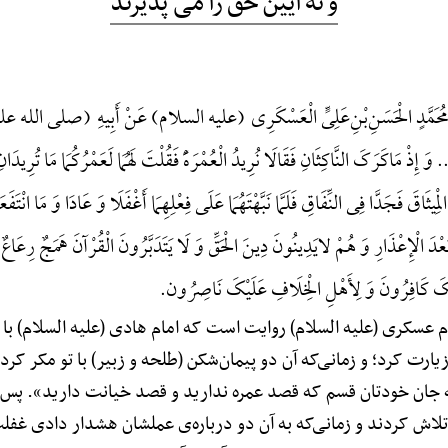
و نه آیین حق را می پذیرند
مُحَمَّدٍ الْحَسَنِ‌بْنِ‌عَلِیٍّ الْعَسْکَرِی (علیه السلام) عَنْ أَبِیهِ (صلی الله علیه
ذْ مَاکَرَکَ النَّاکِثَانِ فَقَالَا نُرِیدُ الْعُمْرَهًَْ فَقُلْتَ لَهُمَا لَعَمْرُکُمَا مَا تُرِیدَانِ ال
ْمِیثَاقَ فَجَدَّا فِی النِّفَاقِ فَلَمَّا نَبَّهْتَهُمَا عَلَی فِعْلِهِمَا أَغْفَلَا وَ عَادَا وَ مَا انْتَفَعَ
بَعْدَ الْإِعْذَارِ وَ هُمْ لایَدِینُونَ دِینَ الْحَقِّ وَ لَا یَتَدَبَّرُونَ الْقُرْآنَ هَمَجٌ رِعَاع
َافِرُونَ وَ لِأَهْلِ الْخِلَافِ عَلَیْکَ نَاصِرُون.
م عسکری (علیه السلام) روایت است که امام هادی (علیه السلام) با 
ا زیارت کرد؛ و زمانی‌که آن دو پیمان‌شکن (طلحه و زبیر) با تو مکر ک
ه جان خودتان قسم که قصد عمره ندارید و قصد خیانت دارید». پس 
 تلاش کردند و زمانی‌که به آن دو درباره‌ی عملشان هشدار دادی غفل