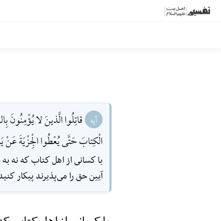
قاتِلُوا الَّذينَ لا يُؤْمِنُونَ بِالل
آیه
الْكِتابَ حَتَّى يُعْطُوا الْجِزْيَةَ عَنْ 
با كسانى از اهل كتاب كه نه به خ
آيين حق را مى‌پذيرند پيكار كني