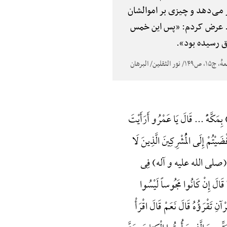
ر می‌دهد و چیزی بر اموالشان
ت. عرض کردم: «پس این خمس
فق رسیده بود».
ِمَکَّهًْ ... قَالَ یَا عَمْرُو أَ‌رَأَیْتَ
ضَیْتُمْ إِلَی الْمُشْرِکِینَ الَّذِینَ لَا
لِ اللَّهِ (صلی الله علیه و آله) فِی
ًِ قَالَ إِنْ کَانُوا مَجُوساً لَیْسُوا
نِ تَقْرَؤُهُ قَالَ نَعَمْ قَالَ اقْرَأْ