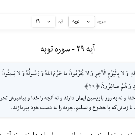
توبه
۲۹
سوره:
آیه:
آیه ۲۹ - سوره توبه
هِ ‌ وَ لا بِالْيَوْمِ الْآخِرِ وَ لا يُحَرِّمُونَ ما حَرَّمَ اللهُ‌ وَ رَسُولُهُ وَ لا يَدينُونَ 
يَدٍ وَ هُمْ صاغِرُونَ [29]
دا و نه به روز بازپسين ايمان دارند و نه آنچه را خدا و پيامبرش تحر
د تا زمانى‌كه با خضوع و تسليم، جزيه را به دست خود بپردازند.