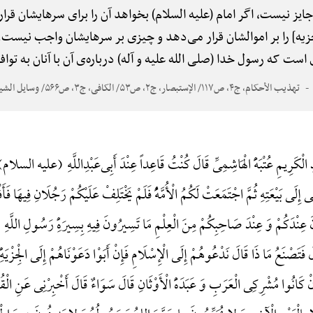
ایز نیست، اگر امام (علیه السلام) بخواهد آن را برای سرهایشان قرا
زیه] را بر اموالشان قرار می‌دهد و چیزی بر سرهایشان واجب نیس
ت که رسول خدا (صلی الله علیه و آله) درباره‌ی آن با آنان به توا
تهذیب الأحکام، ج۴، ص۱۱۷/ الإستبصار، ج۲، ص۵۳/ الکافی، ج۳، ص۵۶۶/ وسایل الشیعهًْ، ج۱۵، ص۱۴۹/ نور الثقلین/ البرهان
الْکَرِیمِ عُتْبَهًَْ الْهَاشِمِیِّ قَالَ کُنْتُ قَاعِداً عِنْدَ أَبِی‌عَبْدِ‌اللَّهِ (علیه السلام) ب
ی بَیْعَتِهِ ثُمَّ اجْتَمَعَتْ لَکُمُ الْأُمَّهًُْ فَلَمْ یَخْتَلِفْ عَلَیْکُمْ رَجُلَانِ فِیهَا فَأَفْ
أَ‌کَانَ عِنْدَکُمْ وَ عِنْدَ صَاحِبِکُمْ مِنَ الْعِلْمِ مَا تَسِیرُونَ فِیهِ بِسِیرَهًِْ رَسُو
فَتَصْنَعُ مَا ذَا قَالَ نَدْعُوهُمْ إِلَی الْإِسْلَامِ فَإِنْ أَبَوْا دَعَوْنَاهُمْ إِلَی الْجِزْیَهْ
 کَانُوا مُشْرِکِی الْعَرَبِ وَ عَبَدَهًَْ الْأَوْثَانِ قَالَ سَوَاءٌ قَالَ أَخْبِرْنِی عَنِ الْقُرْآ