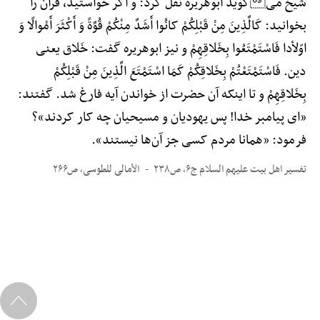
شیخ میگوید ابوهریره نقل کرد: و اگر خواستید، قرآن را
بخوانید: کَالَّذِینَ مِنْ قَبْلِکُمْ کانُوا أَشَدَّ مِنْکُمْ قُوَّةً وَ أَکْثَرَ أَمْوالًا وَ
اوّلأدا فَاسْتَمْتَعُوا بِخَلاقِهِمْ و نیز ابوهریره گفت: خَلاق یعنی
دین. فَاسْتَمْتَعْتُمْ بِخَلاقِکُمْ کَمَا اسْتَمْتَعَ الَّذِینَ مِنْ قَبْلِکُمْ
بِخَلاقِهِمْ و تا اینکه آن حضرت از خواندن آیه فارغ شد. گفتند:
«ای پیامبر خدا! پس یهودیان و مسیحیان چه کار کردند»؟
فرمود: «همانا مردم کسی جز آن‌ها نیستند».
تفسیر اهل بیت علیهم السلام ج۶، ص۲۳۸
الأمالی للطوسی، ص۲۶۶