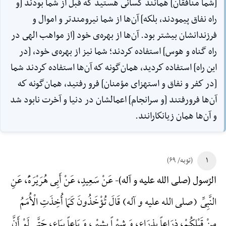
[شما منافقان] همانند كسانى هستيد كه قبل از شما بودند [و
راه نفاق پيمودند، بلكه] آن‌ها از شما نيرومندتر و اموال و
فرزندانشان بيشتر بود. آن‌ها از بهره‌ی خود [از مواهب الهى در
راه گناه و هوس] استفاده كردند؛ شما نيز از بهره‌ی خود، [در
اين راه] استفاده كرديد، همان‌گونه كه آن‌ها استفاده كردند شما
[در كفر و نفاق و استهزاى مؤمنان] فرو رفتيد، همان‌گونه كه
آن‌ها فرورفتند [و سرانجام] اعمالشان در دنيا و آخرت نابود شد
و آن‌ها همان زيانكارانند.
۱
(توبه/ ۶۹)
عَنْ سَعِیدٍ، عَنْ أَبِی هُرَیْرَهًَْ، عَنِ
الرّسول (صلی الله علیه و آله)-
النَّبِیِّ (صلی الله علیه و آله) قَالَ تُؤْخَذُونَ کَمَا أُخِذَتِ الْأُمَمُ
مِنْ قَبْلِکُمْ، ذِرَاعاً بِذِرَاعِ، وَ شِبْراً بِشِبْرٍ، وَ بَاعاً بِبَاعٍ، حَتَّی لَوْ أَنَّ