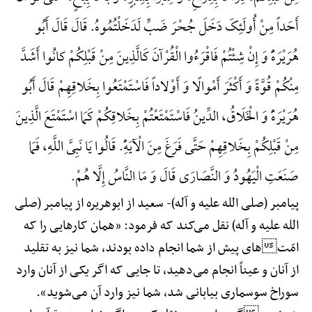
أَحَداً مِنْ أُولَئِکَ دَخَلَ جُحْرَ ضَبٍّ لَدَخَلْتُمُوهُ. قَالَ قَالَ أَبُو
هُرَیْرَهًَْ وَ إِنْ شِئْتُمْ فَاقْرَءُوا الْقُرْآنَ کَالَّذِینَ مِنْ قَبْلِکُمْ کانُوا أَشَدَّ
مِنْکُمْ قُوَّةً وَ أَکْثَرَ أَمْوالًا وَ أَوْلاداً فَاسْتَمْتَعُوا بِخَلاقِهِمْ قَالَ أَبُو
هُرَیْرَهًَْ وَ الْخَلَاقُ، الدِّینُ فَاسْتَمْتَعْتُمْ بِخَلاقِکُمْ کَمَا اسْتَمْتَعَ الَّذِینَ
مِنْ قَبْلِکُمْ بِخَلاقِهِمْ حَتَّی فَرَغَ مِنَ الْآیَهًِْ. قَالُوا یَا نَبِیَّ اللَّهِ، فَمَا
صَنَعَتِ الْیَهُودُ وَ النَّصَارَی قَالَ وَ مَا النَّاسُ إِلَّا هُمْ.
پیامبر (صلی الله علیه و آله)-
سعید از ابوهریره از پیامبر (صلی
الله علیه و آله) نقل می‌کند که فرمود: «همان کارهایی را که
امّتهای پیش از شما انجام داده بودند، شما نیز به تقلید
از آنان و عیناً انجام می‌دهید، تا جایی که اگر یکی از آنان وارد
سوراخ سوسماری بیابانی شد، شما نیز وارد آن می‌شوید».