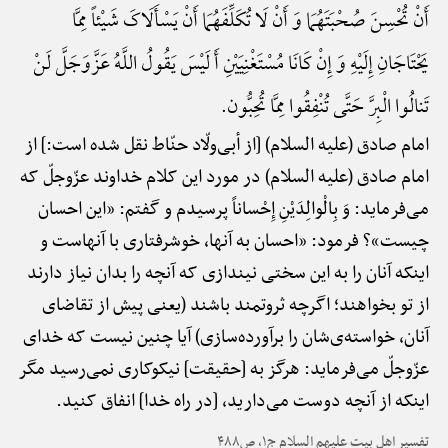
أَنْ تُحْسِنَ صُحْبَتَهُمَا وَ أَنْ لَا تُکَلِّفَهُمَا أَنْ یَسْأَلَاکَ شَیْئاً مِمَّا
یَحْتَاجَانِ إِلَیْهِ وَ إِنْ کَانَا مُسْتَغْنِیَیْنِ أَ لَیْسَ یَقُولُ اللَّهُ عَزَّوَجَلَّ لَنْ
تَنالُوا الْبِرَّ حَتَّی تُنْفِقُوا مِمَّا تُحِبُّون.
امام صادق (علیه السلام) [از أبی‌ولّاد حنّاط نقل شده است:] از
امام صادق (علیه السلام) در مورد این کلام خداوند عزّوجلّ که
می‌فرماید: وَ بِالْوالِدَیْنِ إِحْساناً پرسیدم و گفتم: «این احسان
چیست»؟ فرمود: «احسان به آنها، خوشرفتاری با آنهاست و
اینکه آنان را به این سختی نیندازی که آنچه را بدان نیاز دارند
از تو بخواهند؛ اگرچه ثروتمند باشند (یعنی پیش از تقاضای
آنان، خواسته‌ی‌شان را برآورده‌سازی) آیا چنین نیست که خدای
عزّوجلّ می‌فرماید: هرگز به [حقیقت] نیکوکاری نمی‌رسید مگر
اینکه از آنچه دوست می‌دارید، [در راه خدا] انفاق کنید.
تفسیر اهل بیت علیهم السلام ج۱، ص۴۸۸