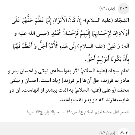
۳ -۱۱
(بقره/ ۸۳)
إِنْ کَانَ الْأَبَوَانِ إِنَّمَا عَظُمَ حَقُّهُمَا عَلَی
السّجّاد (علیه السلام)-
أَوْلَادِهِمَا لِإِحْسَانِهِمَا إِلَیْهِمْ فَإِحْسَانُ مُحَمَّدٍ (صلی الله علیه و
آله) وَ عَلِیٍّ (علیه السلام) إِلَی هَذِهِ الْأُمَّهًِْ أَجَلُّ وَ أَعْظَمُ فَهُمَا
بِأَنْ یَکُونَا أَبَوَیْهِمْ أَحَقُّ.
امام سجاد (علیه السلام) اگر به‌واسطه‌ی نیکی و احسان پدر و
مادر به فرزند، حقّ آن‌ها [بر فرزند] زیاد است، احسان و نیکی
محمّد (و علی (علیه السلام) به امّت بیشتر از آنهاست. آن دو
شایسته‌ترند که دو پدر امّت باشند.
تفسیر اهل بیت علیهم السلام ج۱، ص۴۹۰
بحارالأنوار، ج۳۶، ص۸
۳ -۱۲
(بقره/ ۸۳)