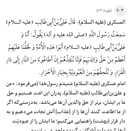
۳ -۷
(بقره/ ۸۳)
قَالَ عَلِیُّ‌بْنُ‌أَبِی‌طَالِب (علیه السلام)
العسکری (علیه السلام)-
سَمِعْتُ رَسُولَ اللَّهِ (صلی الله علیه و آله) یَقُولُ: أَنَا وَ
عَلِیُّ‌بْنُ‌أَبِی‌طَالِبٍ (علیه السلام) أَبَوَا هَذِهِ الْأُمَّهًِْ وَ لَحَقُّنَا عَلَیْهِمْ
أَعْظَمُ مِنْ حَقِّ وَالِدَیْهِمْ فَإِنَّا نُنْقِذُهُمْ إِنْ أَطَاعُونَا مِنَ النَّارِ إِلَی دَارِ
الْقَرَارِ وَ نُلْحِقُهُمْ مِنَ الْعُبُودِیَّهًِْ بِخِیَارِ الْأَحْرَارِ.
امام عسکری (علیه السلام) شنیدم رسول‌خدا (می‌فرمود: «من
و علیّ‌بن‌ابی‌طالب (علیه السلام)، پدران این امّت هستیم و حقّ
ما بر ایشان، برتر از حقّ والدین آن‌ها می‌باشد. به‌درستی‌که اگر
از ما اطاعت کنند آن‌ها را از [عذاب] آتش نجات می‌دهیم و به
دار قرار (بهشت) راهنمایی می‌کنیم؛ ما ایشان را از عبودیّت
[رها کرده و] به آزادگان برگزیده ملحق می‌سازیم».