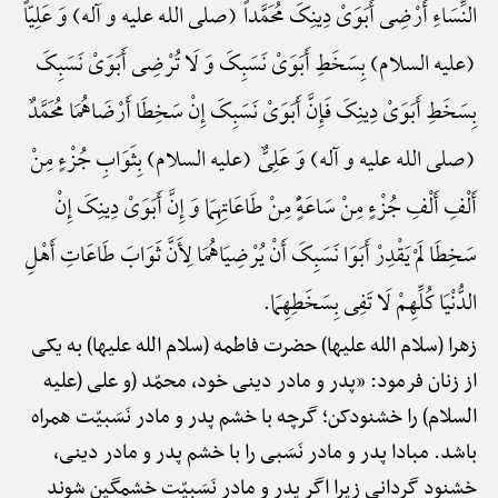
النِّسَاءِ أَرْضِی أَبَوَیْ دِینِکَ مُحَمَّداً (صلی الله علیه و آله) وَ عَلِیّاً
(علیه السلام) بِسَخَطِ أَبَوَیْ نَسَبِکَ وَ لَا تُرْضِی أَبَوَیْ نَسَبِکَ
بِسَخَطِ أَبَوَیْ دِینِکَ فَإِنَّ أَبَوَیْ نَسَبِکَ إِنْ سَخِطَا أَرْضَاهُمَا مُحَمَّدٌ
(صلی الله علیه و آله) وَ عَلِیٌّ (علیه السلام) بِثَوَابِ جُزْءٍ مِنْ
أَلْفِ أَلْفِ جُزْءٍ مِنْ سَاعَهًٍْ مِنْ طَاعَاتِهِمَا وَ إِنَّ أَبَوَیْ دِینِکَ إِنْ
سَخِطَا لَمْ یَقْدِرْ أَبَوَا نَسَبِکَ أَنْ یُرْضِیَاهُمَا لِأَنَّ ثَوَابَ طَاعَاتِ أَهْلِ
الدُّنْیَا کُلِّهِمْ لَا تَفِی بِسَخَطِهِمَا.
زهرا (سلام الله علیها) حضرت فاطمه (سلام الله علیها) به یکی
از زنان فرمود: «پدر و مادر دینی خود، محمّد (و علی (علیه
السلام) را خشنودکن؛ گرچه با خشم پدر و مادر نَسَبیّت همراه
باشد. مبادا پدر و مادر نَسَبی را با خشم پدر و مادر دینی،
خشنود گردانی زیرا اگر پدر و مادر نَسَبیّت خشمگین شوند