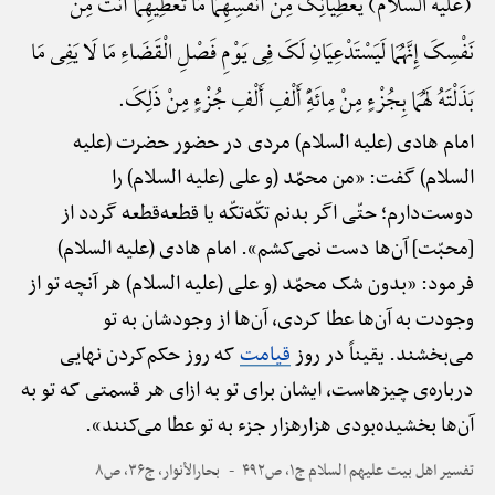
(علیه السلام) یُعْطِیَانِکَ مِنْ أَنْفُسِهِمَا مَا تُعْطِیهِمَا أَنْتَ مِنْ
نَفْسِکَ إِنَّهُمَا لَیَسْتَدْعِیَانِ لَکَ فِی یَوْمِ فَصْلِ الْقَضَاءِ مَا لَا یَفِی مَا
بَذَلْتَهُ لَهُمَا بِجُزْءٍ مِنْ مِائَهًِْ أَلْفِ أَلْفِ جُزْءٍ مِنْ ذَلِکَ.
امام هادی (علیه السلام) مردی در حضور حضرت (علیه
السلام) گفت: «من محمّد (و علی (علیه السلام) را
دوست‌دارم؛ حتّی اگر بدنم تکّه‌تکّه یا قطعه‌قطعه گردد از
[محبّت] آن‌ها دست نمی‌کشم». امام هادی (علیه السلام)
فرمود: «بدون شک محمّد (و علی (علیه السلام) هر آنچه تو از
وجودت به آن‌ها عطا کردی، آن‌ها از وجودشان به تو
می‌بخشند. یقیناً در روز
قیامت
که روز حکم‌کردن نهایی
درباره‌ی چیزهاست، ایشان برای تو به ازای هر قسمتی که تو به
آن‌ها بخشیده‌بودی هزارهزار جزء به تو عطا می‌کنند».
تفسیر اهل بیت علیهم السلام ج۱، ص۴۹۲
بحارالأنوار، ج۳۶، ص۸