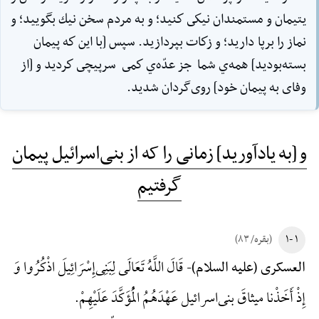
يتيمان و مستمندان نيكى كنيد؛ و به مردم سخن نيك بگوييد؛ و
نماز را برپا داريد؛ و زكات بپردازيد. سپس [با اين كه پيمان
بسته‌بوديد] همه‌ي شما ‌ جز عدّه‌ي كمى ‌ سرپيچى كرديد و [از
وفاى به پيمان خود] روى‌گردان شديد.
و [به یادآورید] زمانی را که از بنی‌اسرائیل پیمان
گرفتیم
۱ -۱
(بقره/ ۸۳)
قَالَ اللَّهُ تَعَالَی لِبَنِی‌إِسْرَائِیلَ اذْکُرُوا وَ
العسکری (علیه السلام)-
إِذْ أَخَذْنا میثاقَ بنی‌اسرائیل عَهْدَهُمُ الْمُؤَکَّدَ عَلَیْهِمْ.