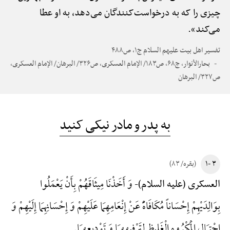
چیزی را که به درخواست‌کنندگان می‌دهد، به او عطا
می‌کند».
تفسیر اهل بیت علیهم السلام ج۱، ص۴۸۸
بحارالأنوار، ج۶۸، ص۱۸۳/ الإمام العسکری، ص۳۲۶/ البرهان/ الإمام العسکری،
ص۳۲۷/ البرهان
به پدر و مادر نیکی کنید
۳ -۱
(بقره/ ۸۳)
وَ أَخَذْنَا مِیثَاقَهُمْ بِأَنْ یَعْمَلُوا
العسکری (علیه السلام)-
بِوَالِدَیْهِمْ إِحْسَاناً مُکَافَاهًًْ عَنْ إِنْعَامِهِمَا عَلَیْهِمْ وَ إِحْسَانِهِمَا إِلَیْهِمْ وَ
احْتِمَالِ الْمَکْرُوهِ الْغَلِیظِ لِتَرْفِیهِهِمَا وَ تَوْدِیعِهِمَا.