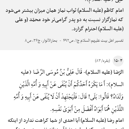
امام کاظم (علیه السلام) ثواب نماز همان میزان بیشتر می‌شود
که نمازگزار نسبت به دو پدر گرامی‌تر خود محمّد (و علی
(علیه السلام) احترام گزارد.
تفسیر اهل بیت علیهم السلام ج۱، ص۴۹۲
بحارالأنوار، ج۳۶، ص۸
۳ -۱۵
(بقره/ ۸۳)
قَالَ عَلِیُّ بْنُ مُوسَی الرِّضَا (علیه
الرّضا (علیه السلام)-
السلام): أَ مَا یَکْرَهُ أَحَدُکُمْ أَنْ یُنْفَی عَنْ أَبِیهِ وَ أُمِّهِ الَّذَیْنِ
وَلَدَاهُ؟ قَالُوا: بَلَی! قَالَ: فَلْیَجْتَهِدْ أَنْ لَا یُنْفَی عَنْ أَبِیهِ وَ أُمِّهِ
اللَّذَیْنِ هُمَا أَبَوَاهُ أَفْضَلَ مِنْ أَبَوَیْ نَفْسِهِ.
امام رضا (علیه السلام) آیا احدی از شما کراهت ندارد از اینکه