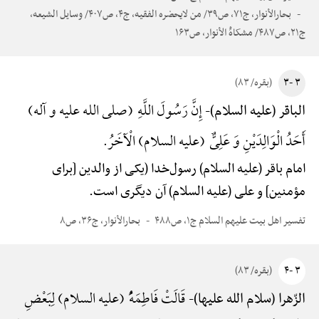
بحارالأنوار، ج۷۱، ص۳۹/ من لایحضره الفقیه، ج۴، ص۴۰۷/ وسایل الشیعه،
ج۲۱، ص۴۸۷/ مشکاهًْ الأنوار، ص۱۶۳
۳ -۳
(بقره/ ۸۳)
إِنَّ رَسُولَ اللَّهِ (صلی الله علیه و آله)
الباقر (علیه السلام)-
أَحَدُ الْوَالِدَیْنِ وَ عَلِیٌّ (علیه السلام) الْآخَرُ.
امام باقر (علیه السلام) رسول‌خدا (یکی از والدین [برای
مؤمنین] و علی (علیه السلام) آن دیگری است.
تفسیر اهل بیت علیهم السلام ج۱، ص۴۸۸
بحارالأنوار، ج۳۶، ص۸
۳ -۴
(بقره/ ۸۳)
قَالَتْ فَاطِمَهًُْ (علیه السلام) لِبَعْضِ
الزّهرا (سلام الله علیها)-