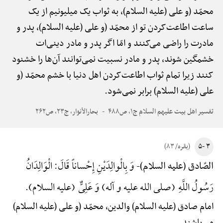
محمّد (و علی (علیه السلام)، به ثواب یک میلیونیم از یک
ساعت اطاعت‌کردن تو از محمّد (و علی (علیه السلام)، پدر و
مادرت را راضی می‌کنند و امّا اگر پدر و مادر دینی‌ات
خشمگین شوند، پدر و مادر نسبیت نمی‌توانند آن‌ها را خشنود
کنند زیرا تمام ثواب اطاعت‌کردن اهل دنیا با خشم محمّد (و
علی (علیه السلام) برابر نمی‌شود.
تفسیر اهل بیت علیهم السلام ج۱، ص۴۸۸
بحارالأنوار، ج۲۳، ص۲۶۲
۳ -۵
(بقره/ ۸۳)
وَ بِالْوالِدَیْنِ إِحْساناً قَالَ: الْوَالِدَانُ
الصّادق (علیه السلام)-
رَسُولُ اللَّهِ (صلی الله علیه و آله) وَ عَلِیٌّ (علیه السلام).
امام صادق (علیه السلام) والدین، محمّد (و علی (علیه السلام)
می‌باشند.