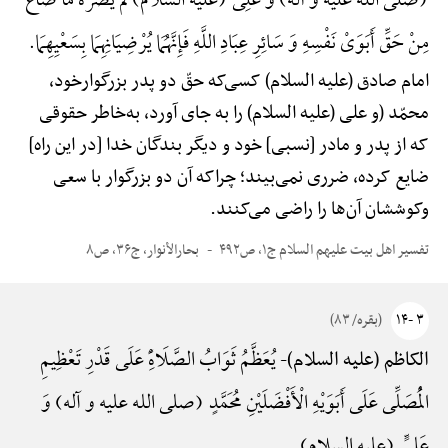
(صلی الله علیه و آله) وَ عَلِیٍّ (علیه السلام) لَمْ یَضُرَّهُ مَا ضَاعَ
مِنْ حَقِّ أَبَوَیْ نَفْسِهِ وَ سَائِرِ عِبَادِ اللَّهِ فَإِنَّهُمَا یُرْضِیَانِهِمَا بِسَعْیِهِمَا.
امام صادق (علیه السلام) کسی‌که حقّ دو پدر بزرگوارخود،
محمّد (و علی (علیه السلام) را به جای آورد، به‌خاطر حقوقی
که از پدر و مادر [نسبی] خود و دیگر بندگان خدا [در این راه]
ضایع کرده، ضرری نمی‌بیند؛ چراکه آن دو بزرگوار با سعی
وکوششان آن‌ها را راضی می‌کنند.
تفسیر اهل بیت علیهم السلام ج۱، ص۴۹۲
بحارالأنوار، ج۳۶، ص۸
۳ -۱۴
(بقره/ ۸۳)
یُعَظَّمُ ثَوَابُ الصَّلَاهًِْ عَلَی قَدْرِ تَعْظِیمِ
الکاظم (علیه السلام)-
الْمُصَلِّی عَلَی أَبَوَیْهِ الْأَفْضَلَیْنِ مُحَمَّدٍ (صلی الله علیه و آله) وَ
عَلِیٍّ (علیه السلام).