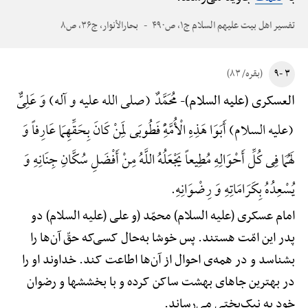
تفسیر اهل بیت علیهم السلام ج۱، ص۴۹۰
بحارالأنوار، ج۳۶، ص۸
۳ -۹
(بقره/ ۸۳)
مُحَمَّدٌ (صلی الله علیه و آله) وَ عَلِیٌّ
العسکری (علیه السلام)-
(علیه السلام) أَبَوَا هَذِهِ الْأُمَّهًِْ فَطُوبَی لِمَنْ کَانَ بِحَقِّهِمَا عَارِفاً وَ
لَهُمَا فِی کُلِّ أَحْوَالِهِ مُطِیعاً یَجْعَلُهُ اللَّهُ مِنْ أَفْضَلِ سُکَّانِ جِنَانِهِ وَ
یُسْعِدُهُ بِکَرَامَاتِهِ وَ رِضْوَانِهِ.
امام عسکری (علیه السلام) محمّد (و علی (علیه السلام) دو
پدر این امّت هستند. پس خوشا به‌حال کسی‌که حقّ آن‌ها را
بشناسد و در همه‌ی احوال از آن‌ها اطاعت کند. خداوند او را
در بهترین جاهای بهشت ساکن کرده و با بخششها و رضوان
خود به نیک‌بختی می‌رساند.