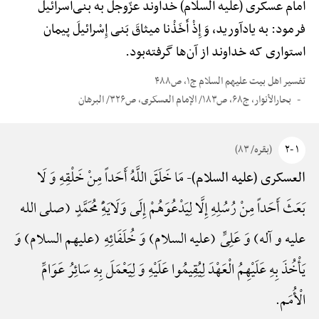
امام عسکری (علیه السلام) خداوند عزّوجلّ به بنی‌اسرائیل
فرمود: به یادآورید، وَ إِذْ أَخَذْنا میثاقَ بَنی إِسْرائیلَ پیمان
استواری که خداوند از آن‌ها گرفته‌بود.
تفسیر اهل بیت علیهم السلام ج۱، ص۴۸۸
بحارالأنوار، ج۶۸، ص۱۸۳/ الإمام العسکری، ص۳۲۶/ البرهان
۱ -۲
(بقره/ ۸۳)
مَا خَلَقَ اللَّهُ أَحَداً مِنْ خَلْقِهِ وَ لَا
العسکری (علیه السلام)-
بَعَثَ أَحَداً مِنْ رُسُلِهِ إِلَّا لِیَدْعُوَهُمْ إِلَی وَلَایَهًِْ مُحَمَّدٍ (صلی الله
علیه و آله) وَ عَلِیٍّ (علیه السلام) وَ خُلَفَائِهِ (علیهم السلام) وَ
یَأْخُذَ بِهِ عَلَیْهِمُ الْعَهْدَ لِیُقِیمُوا عَلَیْهِ وَ لِیَعْمَلَ بِهِ سَائِرُ عَوَامِّ
الْأُمَم.