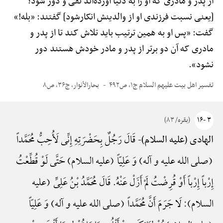
از پدر و مادری که او را به دنیا آورده‌اند نفی و دور شود؟
[یعنی نسبت فرزندی او از والدینش انکارشود] گفتند: «بله!»
گفت: «پس او به همین ترتیب باید تلاش کند تا از پدر و
مادری که آن دو برتر از پدر و مادر خودش هستند دور
نشود».
تفسیر اهل بیت علیهم السلام ج۱، ص۴۹۲
بحارالأنوار، ج۳۶، ص۸
۳ -۱۶
(بقره/ ۸۳)
قَالَ رَجُلٌ بِحَضْرَتِهِ إِنِّی لَأُحِبُّ مُحَمَّداً
الهادی (علیه السلام)-
(صلی الله علیه و آله) وَ عَلِیّاً (علیه السلام) حَتَّی لَوْ قُطِّعْتُ
إِرْباً إِرْباً أَوْ قُرِضْتُ لَمْ أَزَلْ عَنْهُ. قَالَ مُحَمَّدُ بْنُ عَلِیٍّ (علیه
السلام): لَا جَرَمَ أَنَّ مُحَمَّداً (صلی الله علیه و آله) وَ عَلِیّاً