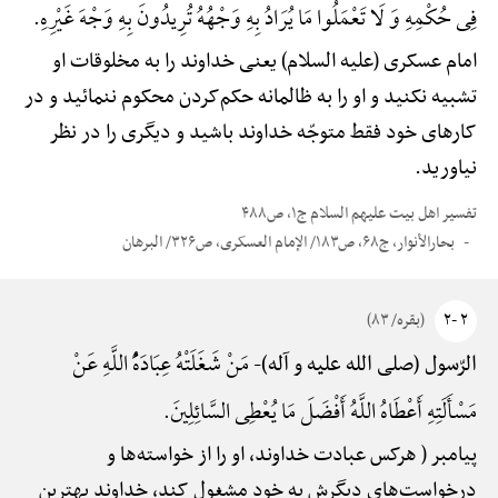
فِی حُکْمِهِ وَ لَا تَعْمَلُوا مَا یُرَادُ بِهِ وَجْهُهُ تُرِیدُونَ بِهِ وَجْهَ غَیْرِهِ.
امام عسکری (علیه السلام) یعنی خداوند را به مخلوقات او
تشبیه نکنید و او را به ظالمانه حکم‌کردن محکوم ننمائید و در
کارهای خود فقط متوجّه خداوند باشید و دیگری را در نظر
نیاورید.
تفسیر اهل بیت علیهم السلام ج۱، ص۴۸۸
بحارالأنوار، ج۶۸، ص۱۸۳/ الإمام العسکری، ص۳۲۶/ البرهان
۲ -۲
(بقره/ ۸۳)
مَنْ شَغَلَتْهُ عِبَادَهًُْ اللَّهِ عَنْ
الرّسول (صلی الله علیه و آله)-
مَسْأَلَتِهِ أَعْطَاهُ اللَّهُ أَفْضَلَ مَا یُعْطِی السَّائِلِینَ.
پیامبر ( هرکس عبادت خداوند، او را از خواسته‌ها و
درخواست‌های دیگرش به خود مشغول کند، خداوند بهترین