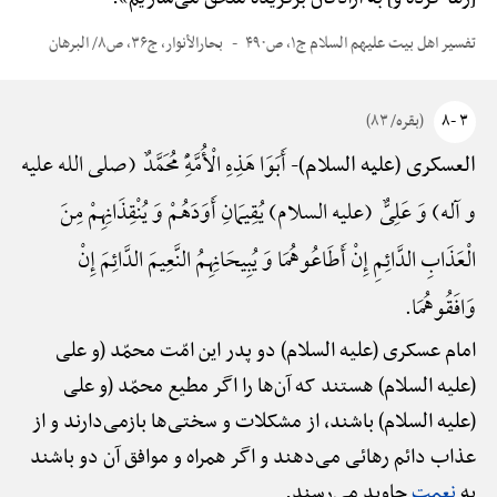
تفسیر اهل بیت علیهم السلام ج۱، ص۴۹۰
بحارالأنوار، ج۳۶، ص۸/ البرهان
۳ -۸
(بقره/ ۸۳)
أَبَوَا هَذِهِ الْأُمَّهًِْ مُحَمَّدٌ (صلی الله علیه
العسکری (علیه السلام)-
و آله) وَ عَلِیٌّ (علیه السلام) یُقِیمَانِ أَوَدَهُمْ وَ یُنْقِذَانِهِمْ مِنَ
الْعَذَابِ الدَّائِمِ إِنْ أَطَاعُوهُمَا وَ یُبِیحَانِهِمُ النَّعِیمَ الدَّائِمَ إِنْ
وَافَقُوهُمَا.
امام عسکری (علیه السلام) دو پدر این امّت محمّد (و علی
(علیه السلام) هستند که آن‌ها را اگر مطیع محمّد (و علی
(علیه السلام) باشند، از مشکلات و سختی‌ها بازمی‌دارند و از
عذاب دائم رهائی می‌دهند و اگر همراه و موافق آن دو باشند
به
نعمت
جاوید می‌رسند.