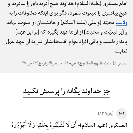
امام عسکری (علیه السلام) خداوند هیچ آفریده‌ای را نیافرید و
هیچ پیامبری را مبعوث ننمود، مگر برای اینکه مخلوقات را به
ولایت
محمّد (و علی (علیه السلام) و جانشینان او دعوت نماید
و [بر تبعیّت و محبّت] از آن‌ها عهد بگیرد که [بر این عهد]
پایدار باشند و باقی افراد عوام امّت‌هایشان نیز به آن عهد عمل
نمایند.
تفسیر اهل بیت علیهم السلام ج۱، ص۴۸۸
بحارالأنوار، ج۲۶، ص۲۹۰
جز خداوند یگانه را پرستش نکنید
۲ -۱
(بقره/ ۸۳)
أَیْ لَا تُشَبِّهُوهُ بِخَلْقِهِ وَ لَا تُجَوِّرُوهُ
العسکری (علیه السلام)-