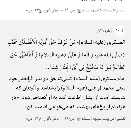
تفسیر اهل بیت علیهم السلام ج۱، ص۴۹۰
بحارالأنوار، ج۳۶، ص۸
۳ -۱۰
(بقره/ ۸۳)
مَنْ عَرَفَ حَقَّ أَبَوَیْهِ الْأَفْضَلَیْنِ مُحَمَّدٍ
العسکری (علیه السلام)-
(صلی الله علیه و آله) وَ عَلِیٍّ (علیه السلام) وَ أَطَاعَهُمَا حَقَّ
الطَّاعَهًِْ قِیلَ لَهُ تَبَحْبَحْ فِی أَیِّ الْجِنَانِ شِئْتَ.
امام عسکری (علیه السلام) کسی‌که حقّ دو پدر گرانقدر خود
یعنی محمّد (و علی (علیه السلام) را بشناسد و آنچنان که
شایسته است از ایشان اطاعت کند به او گفته‌می‌شود: «در
هرکدام از باغ‌های بهشت که می‌خواهی اقامت کن»!
تفسیر اهل بیت علیهم السلام ج۱، ص۴۹۰
بحارالأنوار، ج۳۶، ص۸