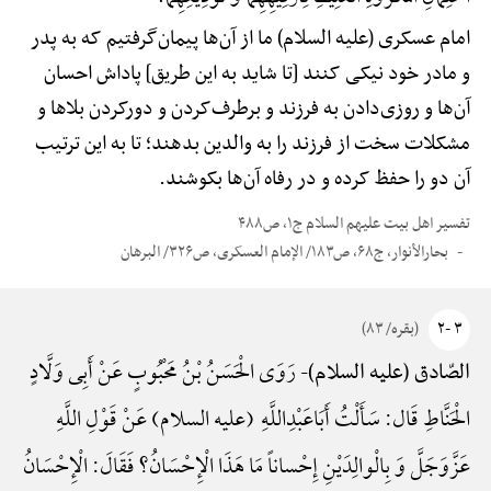
امام عسکری (علیه السلام) ما از آن‌ها پیمان‌گرفتیم که به پدر
و مادر خود نیکی کنند [تا شاید به این طریق] پاداش احسان
آن‌ها و روزی‌دادن به فرزند و برطرف‌کردن و دورکردن بلاها و
مشکلات سخت از فرزند را به والدین بدهند؛ تا به این ترتیب
آن دو را حفظ کرده و در رفاه آن‌ها بکوشند.
تفسیر اهل بیت علیهم السلام ج۱، ص۴۸۸
بحارالأنوار، ج۶۸، ص۱۸۳/ الإمام العسکری، ص۳۲۶/ البرهان
۳ -۲
(بقره/ ۸۳)
رَوَی الْحَسَنُ بْنُ مَحْبُوبٍ عَنْ أَبِی وَلَّادٍ
الصّادق (علیه السلام)-
الْحَنَّاطِ قَال: سَأَلْتُ أَبَاعَبْدِاللَّهِ (علیه السلام) عَنْ قَوْلِ اللَّهِ
عَزَّوَجَلَّ وَ بِالْوالِدَیْنِ إِحْساناً مَا هَذَا الْإِحْسَانُ؟ فَقَالَ: الْإِحْسَانُ