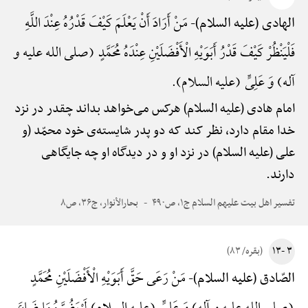
مَنْ أَرَادَ أَنْ یَعْلَمَ کَیْفَ قَدْرُهُ عِنْدَ اللَّهِ
الهادی (علیه السلام)-
فَلْیَنْظُرْ کَیْفَ قَدْرُ أَبَوَیْهِ الْأَفْضَلَیْنِ عِنْدَهُ مُحَمَّدٍ (صلی الله علیه و
آله) وَ عَلِیٍّ (علیه السلام).
امام هادی (علیه السلام) هرکس می‌خواهد بداند چقدر در نزد
خدا مقام دارد، نظر کند که دو پدر شایسته‌ی خود محمّد (و
علی (علیه السلام) در نزد او و در دیدگاه او چه جایگاهی
دارند.
تفسیر اهل بیت علیهم السلام ج۱، ص۴۹۰
بحارالأنوار، ج۳۶، ص۸
۳ -۱۳
(بقره/ ۸۳)
مَنْ رَعَی حَقَّ أَبَوَیْهِ الْأَفْضَلَیْنِ مُحَمَّدٍ
الصّادق (علیه السلام)-