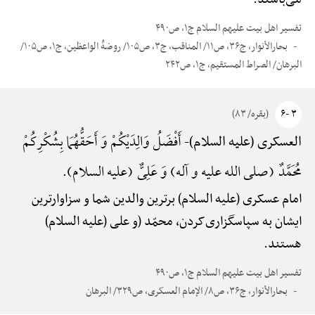
تفسیر اهل بیت علیهم السلام ج۱، ص۴۹۰
بحارالأنوار، ج۳۶، ص۱۱/ المناقب، ج۳، ص۱۰۵/ روضهًْ الواعظین، ج۱، ص۱۰۵/
البرهان/ الصراط المستقیم، ج۱، ص۲۴۲
۳ -۶
(بقره/ ۸۳)
أَفْضَلُ وَالِدَیْکُمْ وَ أَحَقُّهُمَا بِشُکْرِکُمْ
العسکری (علیه السلام)-
مُحَمَّدٌ (صلی الله علیه و آله) وَ عَلِیٌّ (علیه السلام).
امام عسکری (علیه السلام) برترین والدین شما و سزاوارترین
ایشان به سپاسگزاری‌کردن، محمّد (و علی (علیه السلام)
هستند.
تفسیر اهل بیت علیهم السلام ج۱، ص۴۹۰
بحارالأنوار، ج۳۶، ص۸/ الإمام العسکری، ص۳۲۹/ البرهان