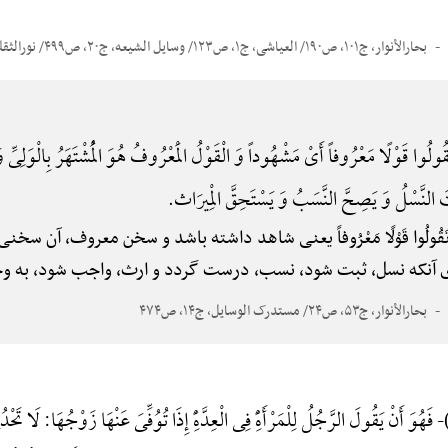
بحارالأنوار، ج۱۰۱، ص۱۹۰/ العیاشی، ج۱، ص۱۲۳/ وسایل الشیعه، ج۲۰، ص۴۹۹/ نورالثقلین/ البرهان
ُولُوا قَوْلًا مَعْرُوفاً أَیْ مَشْهُوداً وَ الْقَوْلُ الْمَعْرُوفُ هُوَ الْمُشْتَهَرُ بِالْوَلِیِّ وَ
بُتَ النَّسْلُ وَ یَصِحَّ النَّسَبُ وَ یَسْتَحِقَّ الْمِیرَاث.
نْ تَقُولُوا قَوْلًا مَعْرُوفاً یعنی شاهد داشته باشد و سخن معروف، آن 
ای آنکه نسل، ثبت شود، نسب، درست گردد و ارث، واجب شود، به وج
بحارالأنوار، ج۵۳، ص۲۴/ مستدرک الوسایل، ج۱۴، ص۴۷۴
فَهُوَ أَنْ یَقُولَ الرَّجُلُ لِلْمَرْأَهًِْ فِی الْعِدَّهًِْ إِذَا تُوُفِّیَ عَنْهَا زَوْجُهَا: لَا تَحْ
-