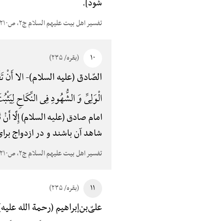
شود].
تفسیر اهل بیت علیهم السلام ج۲، ص۲۱۰
۱۰
(بقره/ ۲۳۵)
الا أَنْ تَق
الصّادق (علیه السلام)-
الْوَلِیِّ وَ الشُّهُودِ فِی النِّکَاحِ لِیَثْ
امام صادق (علیه السلام) إِلَّا أَ
شاهد آن باشند و در ازدواج بر
تفسیر اهل بیت علیهم السلام ج۲، ص۲۱۰
۱۱
(بقره/ ۲۳۵)
علیّ‌بن‌إبراهیم (رحمة الله علیه)