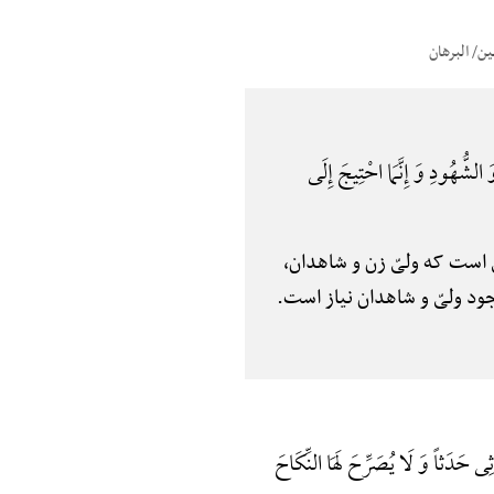
 الشُّهُودِ وَ إِنَّمَا احْتِیجَ إِلَی
سخنی است که ولیّ زن و شاهدان،
ود ولیّ و شاهدان نیاز است.
دُثِی حَدَثاً وَ لَا یُصَرِّحَ لَهَا النِّکَاحَ