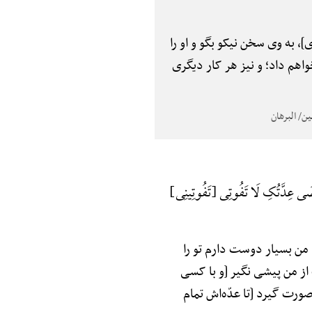
]، به وی سخن نیکو بگو و او را
اهم داد؛ و نیز هر کار دیگری
ْ مَضَی عِدَّتُکِ لَا تَفُوتِی {تَفُوتِینِی}
 من بسیار دوست دارم تو را
از من پیشی نگیر [و با کسی
 صورت گیرد [تا عدّه‌اش تمام