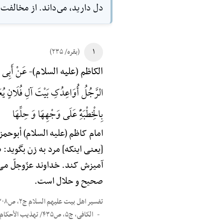
دل دارید، مى‌داند. از مخالفت ا
۱
(بقره/ ۲۳۵)
عَنْ أَبِی ح
الکاظم (علیه السلام)-
الرَّجُلُ أُوَاعِدُکِ بَیْتَ آلِ فُلَانٍ یُعَر
بِالْخِطْبَهًِْ عَلَی وَجْهِهَا وَ حِلِّهَا
امام کاظم (علیه السلام) أبوحمزه گو
[یعنی اینکه] مرد به زن بگوید: 
آمیزش کند. خداوند عزّوجلّ می‌فرمای
صحیح و حلال است.
تفسیر اهل بیت علیهم السلام ج۲، ص۲۰۸
الکافی، ج۵، ص۴۳۵/ تهذیب الأحکام، ج۷، ص۴۷۱؛ فیه: «یوقت» بدل «یرفث» و «حکمها» بدلٌ «حلّها»/ وسایل الشیعه، ج۲۰، ص۴۹۸/ نورالثقلین/ البرهان