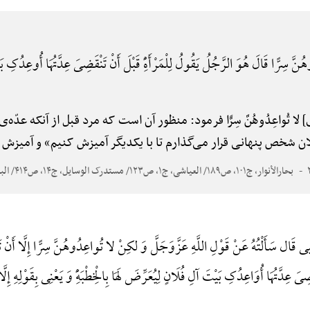
َّ سِرًّا قَالَ هُوَ الرَّجُلُ یَقُولُ لِلْمَرْأَهًِْ قَبْلَ أَنْ تَنْقَضِیَ عِدَّتُهَا أُوعِدُکِ 
] لا تُواعِدُوهُنَّ سِرًّا فرمود: منظور آن است که مرد قبل از آنکه عدّه‌
 فلان شخص پنهانی قرار می‌گذارم تا با یکدیگر آمیزش کنیم» و آمیزش
بحارالأنوار، ج۱۰۱، ص۱۸۹/ العیاشی، ج۱، ص۱۲۳/ مستدرک الوسایل، ج۱۴، ص۴۱۴/ البرهان
قَال سَأَلْتُهُ عَنْ قَوْلِ اللَّهِ عَزَّوَجَلَّ وَ لکِنْ لا تُواعِدُوهُنَّ سِرًّا إِلَّا أَنْ ت
َضِیَ عِدَّتُهَا أُوَاعِدُکِ بَیْتَ آلِ فُلَانٍ لِیُعَرِّضَ لَهَا بِالْخِطْبَهًِْ وَ یَعْنِی بِقَوْلِهِ إِلّ