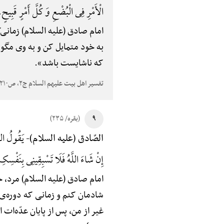
الْأَمْرِ فِی الْبُضْعِ وَ کُلَّ أَمْرٍ قَبِیحٍ.
امام صادق (علیه السلام) زمانی‌ک
به خود متمایل کن و به وی مگو:
که ناشایست باشد».
تفسیر اهل بیت علیهم السلام ج۲، ص۲۱۰
۹
(بقره/ ۲۳۵)
یَقُولُ الرّ
الصّادق (علیه السلام)-
إِنْ شَاءَ اللَّهُ فَلَا تَسْبِقِینِی بِنَفْسِکِ 
امام صادق (علیه السلام) مرد، خ
شادمان کنم و زمانی که دوره‌ی 
غیر از من، پس از پایان عدّ‌ه‌ات