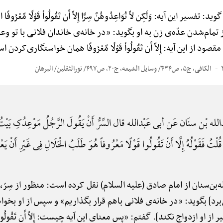
ر این آیه: وَلَکِن لاَّ تُوَاعِدُوهُنَّ سِرًّا إِلاَّ أَن تَقُولُواْ قَوْلًا مَّعْر
تمام‌شدن عدّه‌ی زن به او بگوید: «در خانه‌ی خاندان فلانی با تو و
از این آیه: إِلاَّ أَن تَقُولُواْ قَوْلًا مَّعْرُوفًا همان خواستگاری‌کردن 
الکافی، ج۵، ص۴۳۴/ وسایل الشیعه، ج۲۰، ص۴۹۷/ نورالثقلین/ البرهان
لله بْن سنَان عَن أبی عَبْدالله قال السِّرُّ أَنْ یَقُولَ الرَّجُلُ مَوْعِدُکِ بَیْتُ آلِ فُ
 قُلْتُ فَقَوْلُهُ إِلَّا أَنْ تَقُولُوا قَوْلًا مَعْرُوفاً هُوَ طَلَبُ الْحَلَالِ فِی غَیْرِ أَنْ یَعْزِم
ه‌بن‌سنان از امام صادق (علیه السلام) نقل کرده است: منظور از سِرّ
برد] بگوید: «در خانه‌ی فلانی باهم قرار بگذاریم» و سپس از او بخواه
او ازدواج نکند]. گفتم: «پس معنای این آیه چیست: إِلاَّ أَن تَقُولُواْ قَ