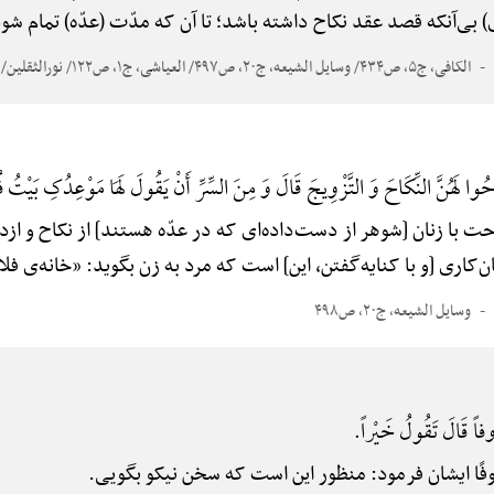
ی‌آنکه قصد عقد نکاح داشته باشد؛ تا آن که مدّت (عدّه) تمام شود
الکافی، ج۵، ص۴۳۴/ وسایل الشیعه، ج۲۰، ص۴۹۷/ العیاشی، ج۱، ص۱۲۲/ نورالثقلین/ البرهان/ مستدرک الوسایل، ج۱۴، ص۴۱۴
ُوا لَهُنَّ النِّکَاحَ وَ التَّزْوِیجَ قَالَ وَ مِنَ السِّرِّ أَنْ یَقُولَ لَهَا مَوْعِدُکِ بَیْتُ ف
حت با زنان [شوهر از دست‌داده‌ای که در عدّه هستند] از نکاح و ازدو
‌کاری [و با کنایه‌گفتن، این] است که مرد به زن بگوید: «خانه‌ی فلان
وسایل الشیعه، ج۲۰، ص۴۹۸
فاً قَالَ تَقُولُ خَیْراً.
َّعْرُوفًا ایشان فرمود: منظور این است که سخن نیکو بگویی.