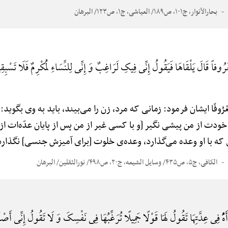
بحارالأنوار، ج۱۰۱، ص۱۸۹/ العیاشی، ج۱، ص۱۲۳/ البرهان
رُوفاً قَالَ یَلْقَاهَا فَیَقُولُ إِنِّی فِیکِ لَرَاغِبٌ وَ إِنِّی لِلنِّسَاءِ لَمُکْرِمٌ فَلَا تَسْبِق
مَّعْرُوفًا ایشان فرمود: زمانی که مرد، زن را می‌بیند، باید به وی بگوی
 خودت از من پیشی نگیر [و با کسی غیر از من پس از پایان عدّه‌ات ازد
 که با او وعده می‌گذارد، وعده‌ی خلوت [برای آمیزش جنسی] نگذارد
الکافی، ج۵، ص۴۳۵/ وسایل الشیعه، ج۲۰، ص۴۹۸/ نورالثقلین/ البرهان
أَهًُْ فِی عِدَّتِهَا تَقُولُ لَهَا قَوْلًا جَمِیلًا تُرَغِّبُهَا فِی نَفْسِکَ وَ لَا تَقُولُ إِنِّی أَص