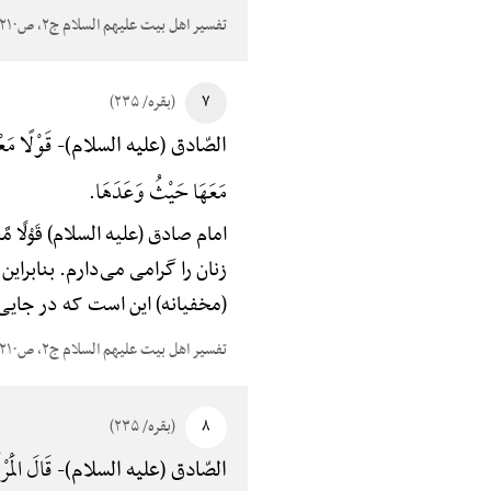
تفسیر اهل بیت علیهم السلام ج۲، ص۲۱۰
۷
(بقره/ ۲۳۵)
قَوْلًا مَعْ
الصّادق (علیه السلام)-
مَعَهَا حَیْثُ وَعَدَهَا.
امام صادق (علیه السلام) قَوْلًا 
زنان را گرامی می‌دارم. بنابراین
(مخفیانه) این است که در جایی
تفسیر اهل بیت علیهم السلام ج۲، ص۲۱۰
۸
(بقره/ ۲۳۵)
قَالَ الْمَرْ
الصّادق (علیه السلام)-