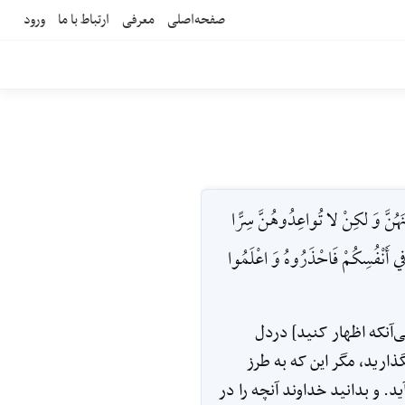
صفحه‌اصلی
معرفی
ارتباط با ما
ورود
ونَهُنَّ وَ لكِنْ لا تُواعِدُوهُنَّ سِرًّا
ا في أَنْفُسِكُمْ فَاحْذَرُوهُ وَ اعْلَمُوا
ی‌آنکه اظهار کنید] دردل
گذارید، مگر این که به طرز
آید. و بدانید خداوند آنچه را در