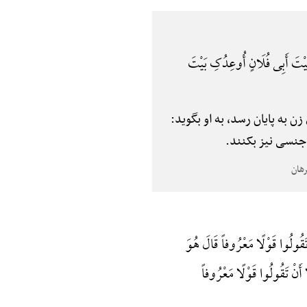
بَیْتَ أَبِی فُلَانٍ أُوعِدُکِ بَیْتَ
ی زن به پایان رسد، به او بگوید:
 جنسی نیز بکنند.
َقُولُوا قَوْلًا مَعْرُوفاً قَالَ هُوَ
َا أَنْ تَقُولُوا قَوْلًا مَعْرُوفاً