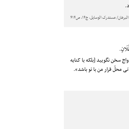
.
ُلَانٍ.
اج سخن نگویید [بلکه با کنایه
ی محلّ قرار من با تو باشد».