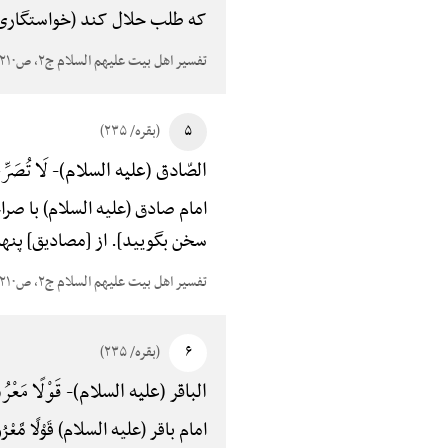
که طلب حلال کند (خواستگاری) ب
تفسیر اهل بیت علیهم السلام ج۲، ص۲۱۰
۵
(بقره/ ۲۳۵)
لَا تُصَرِّح
الصّادق (علیه السلام)-
امام صادق (علیه السلام) با صرا
سخن بگویید]. از [مصادیق] پنهان
تفسیر اهل بیت علیهم السلام ج۲، ص۲۱۰
۶
(بقره/ ۲۳۵)
قَوْلًا مَعْرُو
الباقر (علیه السلام)-
امام باقر (علیه السلام) قَوْلًا م