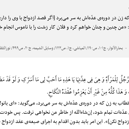
ه زن در دوره‌ی عدّه‌اش به سر می‌برد [اگر قصد ازدواج با وی را داری
 «من چنین و چنان خواهم کرد و فلان کار زشت را با ناموس انجام خو
بحارالأنوار، ج۱۰۱، ص۱۹۰/ العیاشی، ج۱، ص۱۲۳/ وسایل الشیعه، ج۲۰، ص۴۹۹/ نورالثقلین/ البرهان
َجُلُ لِلْمَرْأَهًِْ وَ هِیَ فِی عِدَّتِهَا یَا هَذِهِ مَا أَحَبَّ لِی مَا أَسَرَّکِ وَ لَوْ قَد
وَ هَذَا کُلُّهُ مِنْ غَیْرِ أَنْ یَعْزِمُوا عُقْدَهًَْ النِّکَاحِ.
طاب به زن که در دوره‌ی عدّه‌اش به سر می‌برد، می‌گوید: «ای بانو!
عدّه‌ات تمام شود، إن‌شاءالله از خاطر من نخواهی نرفت. پس خودت 
 ازدواج نکن]». این امر باید بدون اقدام به اجرای صیغه‌ی عقد ازدواج