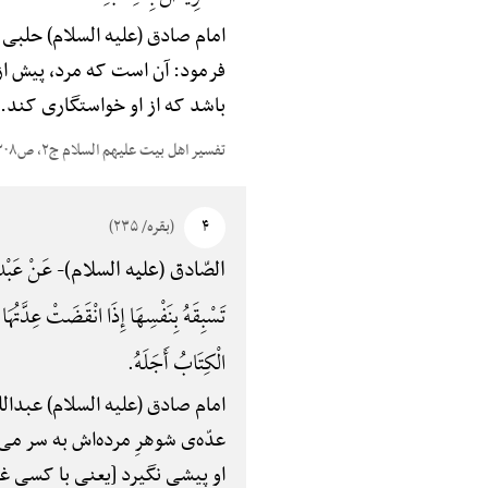
امام صادق (علیه السلام) حلبی گوید: تفسی
فرمود: آن است که مرد، پیش از 
باشد که از او خواستگاری کند. مقصود 
تفسیر اهل بیت علیهم السلام ج۲، ص۲۰۸
۴
(بقره/ ۲۳۵)
عَنْ عَبْدا
الصّادق (علیه السلام)-
تَسْبِقَهُ بِنَفْسِهَا إِذَا انْقَضَتْ عِدَّتُهَا
الْکِتَابُ أَجَلَهُ.
امام صادق (علیه السلام) عبدالل
عدّه‌ی شوهرِ مرده‌اش به سر می‌
او پیشی نگیرد [یعنی با کسی غیر از 