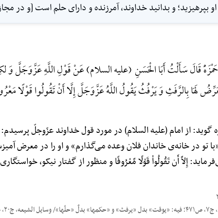
و بپرهیزید؛ ‌و بدانید خداوند، آمرزنده و داراى حلم است [و در مجاز
َمْزَهًْ قَالَ سَأَلْتُ أَبَا الْحَسَنِ (علیه السلام) عَنْ قَوْلِ اللَّهِ عَزَّوَجَلَّ وَ لک
ِّضُ لَهَا بِالرَّفَثِ وَ یَرْفُثُ یَقُولُ اللَّهُ عَزَّوَجَلَّ إِلَّا أَنْ تَقُولُوا قَوْلًا مَعْرُ
ید: از امام (علیه السلام) در مورد قول خداوند عزّوجلّ پرسیدم: وَلَکِن لا
«با تو در خانه‌ی خاندان فلان وعده می‌گذارم» و او را در معرض آمیز
د: إِلاَّ أَن تَقُولُواْ قَوْلًا مَّعْرُوفًا و منظور از گفتار نیکو، خواست