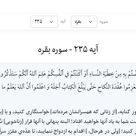
بقره
۲۳۵
سوره:
آیه:
آیه ۲۳۵ - سوره بقره
مْ بِهِ مِنْ خِطْبَةِ النِّساءِ أَوْ أَكْنَنْتُمْ في أَنْفُسِكُمْ عَلِمَ أللهُ أَنَّكُمْ سَتَذْكُرُ
تَعْزِمُوا عُقْدَةَ النِّكاحِ حَتَّى يَبْلُغَ الْكِتابُ أَجَلَهُ وَ اعْلَمُوا أَنَّ أللهَ يَعْلَمُ م
کنایه، [از زنانى که همسرانشان مرده‌اند] خواستگارى کنید، و یا [ب
ما به یاد آنها خواهید افتاد؛ ‌البته پنهانى با آنها قرار [زناشویى] ن
کنید؛ ‌[ولى در هر‌حال، ] اقدام به ازدواج ننمایید، تا عدّه‌ي مقرّر سر