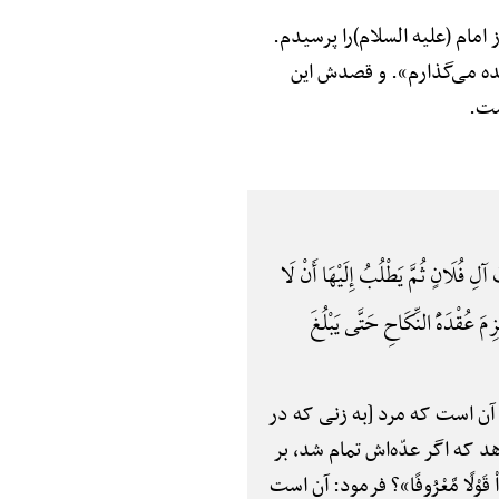
ُوفًا از امام (علیه السلام)را پرسیدم.
عده می‌گذارم». و قصدش این
است.
لَانٍ ثُمَّ یَطْلُبُ إِلَیْهَا أَنْ لَا
َ عُقْدَهًَْ النِّکَاحِ حَتَّی یَبْلُغَ
، آن است که مرد [به زنی که در
د که اگر عدّه‌اش تمام شد، بر
وْلًا مَّعْرُوفًا»؟ فرمود: آن است