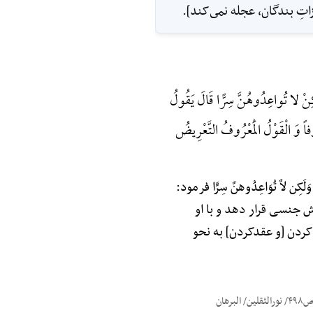
اتِ بندگان، عجله نمى‌کند].
ِنْ لا تُواعِدُوهُنَّ سِرًّا قَالَ یَقُولُ
وفاً وَ الْقَوْلُ الْمَعْرُوفُ التَّعْرِیضُ
َّ تُوَاعِدُوهنَّ سِرًّا فرمود:
ش جنسی قرار دهد و با او
گاری‌کردن [و عقدکردن] به نحو