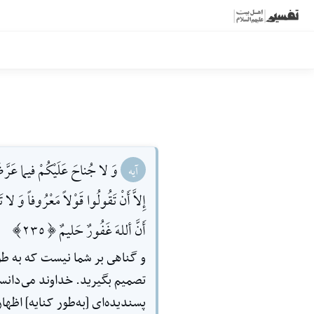
وَ لا جُناحَ عَلَيْكُمْ فيما عَرَّضْتُ
آیه
إِلاَّ أَنْ تَقُولُوا قَوْلاً مَعْرُوفاً وَ لا 
أَنَّ أللهَ غَفُورٌ حَليمٌ [235]
و گناهى بر شما نیست که به طور 
تصمیم بگیرید. خداوند مى‌دانست ش
پسندیده‌اى [به‌طور کنایه] اظهار 