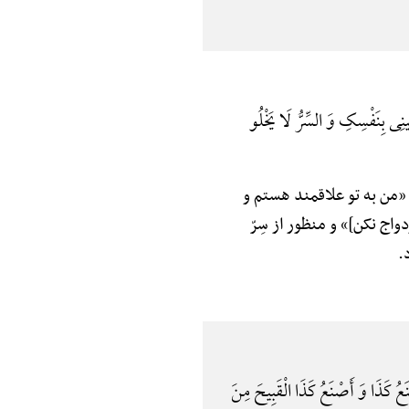
ِینِی بِنَفْسِکِ وَ السِّرُّ لَا یَخْلُو
د: «من به تو علاقمند هستم و
واج نکن]» و منظور از سِرّ
.
ْنَعُ کَذَا وَ أَصْنَعُ کَذَا الْقَبِیحَ مِنَ