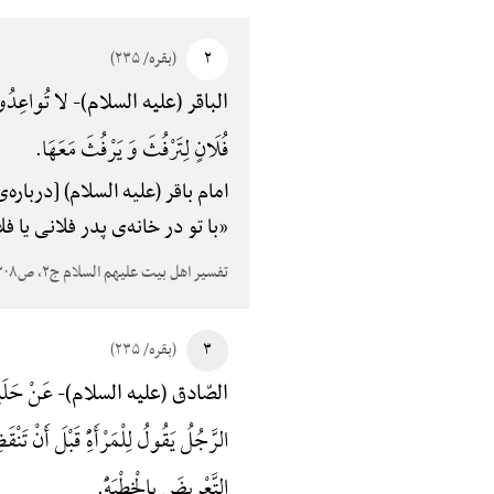
۲
(بقره/ ۲۳۵)
لا تُواعِدُوهُن
الباقر (علیه السلام)-
فُلَانٍ لِتَرْفُثَ وَ یَرْفُثَ مَعَهَا.
امام باقر (علیه السلام) [درباره‌ی
«با تو در خانه‌ی پدر فلانی یا
تفسیر اهل بیت علیهم السلام ج۲، ص۲۰۸
۳
(بقره/ ۲۳۵)
عَنْ حَلَبی 
الصّادق (علیه السلام)-
الرَّجُلُ یَقُولُ لِلْمَرْأَهًِْ قَبْلَ أَنْ تَنْق
التَّعْرِیضَ بِالْخِطْبَهًِْ.