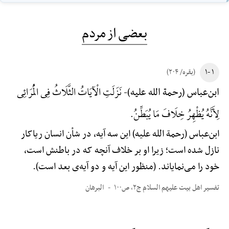
بعضی از مردم
۱ -۱
(بقره/ ۲۰۴)
نَزَلَتِ الْآیَاتُ الثَّلَاثُ فِی الْمُرَائِی
ابن‌عباس (رحمة الله علیه)-
لِأَنَّهُ یُظْهِرُ خِلَافَ مَا یُبَطِّنُ.
ابن‌عباس (رحمة الله علیه) این سه آیه، در شأن انسان ریاکار
نازل شده است؛ زیرا او بر خلاف آنچه که در باطنش است،
خود را می‌نمایاند. (منظور این آیه و دو آیه‌ی بعد است).
تفسیر اهل بیت علیهم السلام ج۲، ص۱۰۰
البرهان