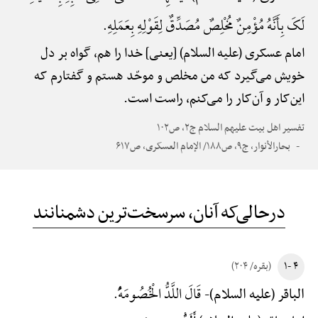
لَکَ بِأَنَّهُ مُؤْمِنٌ مُخْلِصٌ مُصَدِّقٌ لِقَوْلِهِ بِعَمَلِهِ.
امام عسکری (علیه السلام) [یعنی] خدا را هم، گواه بر دل
خویش می‌گیرد که من مخلص و موحّد هستم و گفتارم که
این‌کار و آن‌کار را می‌کنم، راست است.
تفسیر اهل بیت علیهم السلام ج۲، ص۱۰۲
بحارالأنوار، ج۹، ص۱۸۸/ الإمام العسکری، ص۶۱۷
درحالی‌که آنان، سرسخت‌ترین دشمنانند
۴ -۱
(بقره/ ۲۰۴)
قَالَ اللَّدُّ الْخُصُومَهًُْ.
الباقر (علیه السلام)-