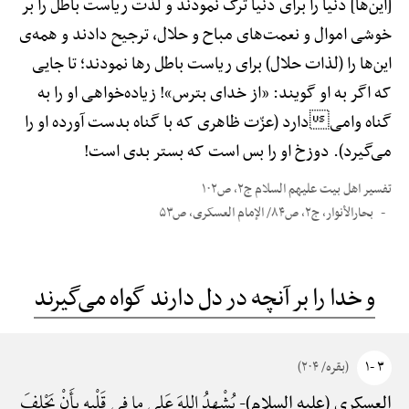
[این‌ها] دنیا را برای دنیا ترک نمودند و لذّت ریاست باطل را بر
خوشی اموال و نعمت‌های مباح و حلال، ترجیح دادند و همه‌ی
این‌ها را (لذات حلال) برای ریاست باطل رها نمودند؛ تا جایی
که اگر به او گویند: «از خدای بترس»! زیاده‌خواهی او را به
گناه وامیدارد (عزّت ظاهری که با گناه بدست آورده او را
می‌گیرد). دوزخ او را بس است که بستر بدی است!
تفسیر اهل بیت علیهم السلام ج۲، ص۱۰۲
بحارالأنوار، ج۲، ص۸۴/ الإمام العسکری، ص۵۳
و خدا را بر آنچه در دل دارند گواه می‌گیرند
۳ -۱
(بقره/ ۲۰۴)
یُشْهِدُ اللهَ عَلی ما فِی قَلْبِهِ بِأَنْ یَحْلِفَ
العسکری (علیه السلام)-