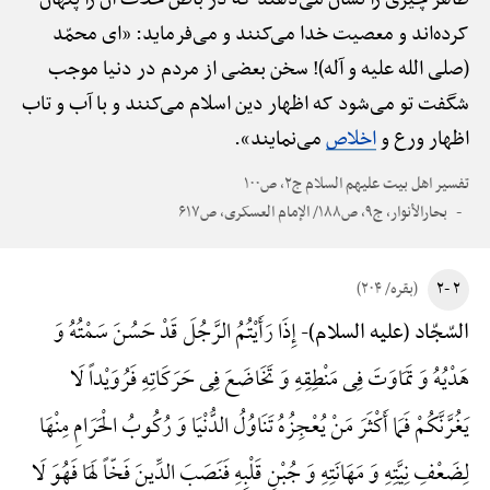
کرده‌اند و معصیت خدا می‌کنند و می‌فرماید: «ای محمّد
(صلی الله علیه و آله)! سخن بعضی از مردم در دنیا موجب
شگفت تو می‌شود که اظهار دین اسلام می‌کنند و با آب و تاب
اظهار ورع و
اخلاص
می‌نمایند».
تفسیر اهل بیت علیهم السلام ج۲، ص۱۰۰
بحارالأنوار، ج۹، ص۱۸۸/ الإمام العسکری، ص۶۱۷
۲ -۲
(بقره/ ۲۰۴)
إِذَا رَأَیْتُمُ الرَّجُلَ قَدْ حَسُنَ سَمْتُهُ وَ
السّجّاد (علیه السلام)-
هَدْیُهُ وَ تَمَاوَتَ فِی مَنْطِقِهِ وَ تَخَاضَعَ فِی حَرَکَاتِهِ فَرُوَیْداً لَا
یَغُرَّنَّکُمْ فَمَا أَکْثَرَ مَنْ یُعْجِزُهُ تَنَاوُلُ الدُّنْیَا وَ رُکُوبُ الْحَرَامِ مِنْهَا
لِضَعْفِ نِیَّتِهِ وَ مَهَانَتِهِ وَ جُبْنِ قَلْبِهِ فَنَصَبَ الدِّینَ فَخّاً لَهَا فَهُوَ لَا