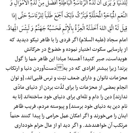
لِلدُّنْیَا وَ یَرَی أَنَّ لَذَّهًَْ الرِّئَاسَهًِْ الْبَاطِلَهًِْ أَفْضَلُ مِنْ لَذَّهًِْ الْأَمْوَالِ وَ
النِّعَمِ الْمُبَاحَهًِْ الْمُحَلَّلَهًِْ فَیَتْرُکُ ذَلِکَ أَجْمَعَ طَلَباً لِلرِّئَاسَهًِْ حَتَّی إِذا
قِیلَ لَهُ اتَّقِ اللهَ أَخَذَتْهُ الْعِزَّةُ بِالْإِثْمِ فَحَسْبُهُ جَهَنَّمُ وَ لَبِئْسَ الْمِهادُ.
امام سجاد (علیه السلام) اگر فردی را با ظاهر نیکو دیدید که
از پارسایی سکوت اختیار نموده و خضوع در حرکاتش
هویداست، صبر کنید! آهسته! مبادا این ظاهر شما را گول
بزند! زیرا بیشتر افرادی که در بهدست‌آوردن دنیا و ارتکاب
محرّمات ناتوان و دارای ضعف نیّت و ترس قلبی‌اند، [و توان
انجام بعضی از محرّمات را برای لذّت بردن از دنیای مادّی
ندارند] دین را دام و تله‌ای برای دنیای خود ساخته‌اند [تا به
نام دین به دنیای خود برسند] و پیوسته مردم، فریب ظاهر
اینان را می‌خورند و اگر امکان عمل حرامی را پیدا کنند حتماً
مرتکب آن خواهندشد. و اگر دید او از مال حرام خودداری