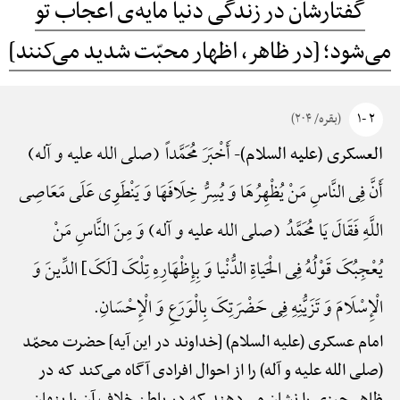
گفتارشان در زندگی دنیا مایه‌ی اعجاب تو
می‌شود؛ [در ظاهر، اظهار محبّت شدید می‌کنند]
۲ -۱
(بقره/ ۲۰۴)
أَخْبَرَ مُحَمَّداً (صلی الله علیه و آله)
العسکری (علیه السلام)-
أَنَّ فِی النَّاسِ مَنْ یُظْهِرُهَا وَ یُسِرُّ خِلَافَهَا وَ یَنْطَوِی عَلَی مَعَاصِی
اللَّهِ فَقَالَ یَا مُحَمَّدُ (صلی الله علیه و آله) وَ مِنَ النَّاسِ مَنْ
یُعْجِبُکَ قَوْلُهُ فِی الْحَیاةِ الدُّنْیا وَ بِإِظْهَارِهِ تِلْکَ {لَکَ} الدِّینَ وَ
الْإِسْلَامَ وَ تَزَیُّنِهِ فِی حَضْرَتِکَ بِالْوَرَعِ وَ الْإِحْسَانِ.
امام عسکری (علیه السلام) [خداوند در این آیه] حضرت محمّد
(صلی الله علیه و آله) را از احوال افرادی آگاه می‌کند که در
ظاهر چیزی را نشان می‌دهند که در باطن خلاف آن را پنهان