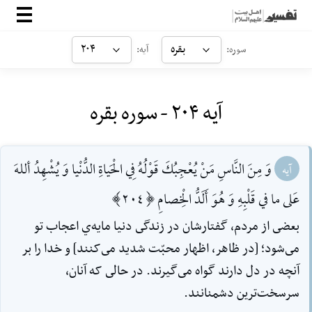
صفحه‌اصلی
بقره
۲۰۴
سوره:
آیه:
معرفی
آیه ۲۰۴ - سوره بقره
ارتباط با ما
ورود
وَ مِنَ النَّاسِ مَنْ يُعْجِبُكَ قَوْلُهُ فِي الْحَياةِ الدُّنْيا وَ يُشْهِدُ أللهَ
آیه
عَلى ما في قَلْبِهِ وَ هُوَ أَلَدُّ الْخِصامِ [204]
بعضى از مردم، گفتارشان در زندگى دنیا مایه‌ي اعجاب تو
مى‌شود؛ ‌[در ظاهر، اظهار محبّت شدید مى‌کنند] و خدا را بر
آنچه در دل دارند گواه مى‌گیرند. در حالى که آنان،
سرسخت‌ترین دشمنانند.