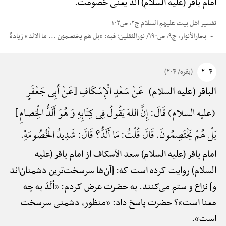
امام باقر (علیه السلام) أَلَدُّ یعنی خصومت.
تفسیر اهل بیت علیهم السلام ج۲، ص۱۰۲
بحارالأنوار، ج۹، ص۱۹۰/ نورالثقلین؛ فیه: «بل هم یختصمون ... ما الالد» زیادهًْ
۴ -۲
(بقره/ ۲۰۴)
عَنْ سَعْدٍ الْإِسْکَافِ {عَنْ أَبِی جَعْفَرٍٍ
الباقر (علیه السلام)-
(علیه السلام) قَالَ: إِنَّ اللهَ یَقُولُ فِی کِتَابِهِ وَ هُوَ أَلَدُّ الْخِصامِ}
بَلْ هُمْ یَخْتَصِمُونَ. قَالَ قُلْتُ: مَا أََلَدُّ؟ قَالَ: شَدِیدُ الْخُصُومَهًِْ.
امام باقر (علیه السلام) سعد الأسکاف از امام باقر (علیه
السلام) روایت کرده است که: [آن‌ها سرسخت‌ترین دشمنان‌اند
و] نزاع و ستم می‌کنند. به حضرت عرض کردم: «ألَدّ به چه
معنا است»؟ حضرت پاسخ داد: «منظور، دشمنی سرسخت
است».