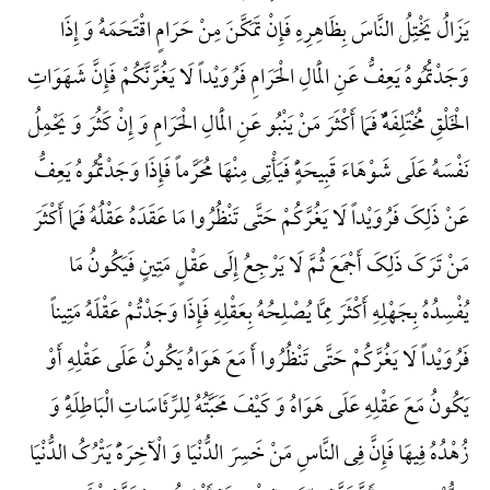
یَزَالُ یَخْتِلُ النَّاسَ بِظَاهِرِهِ فَإِنْ تَمَکَّنَ مِنْ حَرَامٍ اقْتَحَمَهُ وَ إِذَا
وَجَدْتُمُوهُ یَعِفُّ عَنِ الْمَالِ الْحَرَامِ فَرُوَیْداً لَا یَغُرَّنَّکُمْ فَإِنَّ شَهَوَاتِ
الْخَلْقِ مُخْتَلِفَهًٌْ فَمَا أَکْثَرَ مَنْ یَنْبُو عَنِ الْمَالِ الْحَرَامِ وَ إِنْ کَثُرَ وَ یَحْمِلُ
نَفْسَهُ عَلَی شَوْهَاءَ قَبِیحَهًٍْ فَیَأْتِی مِنْهَا مُحَرَّماً فَإِذَا وَجَدْتُمُوهُ یَعِفُّ
عَنْ ذَلِکَ فَرُوَیْداً لَا یَغُرَّکُمْ حَتَّی تَنْظُرُوا مَا عَقَدَهُ عَقْلُهُ فَمَا أَکْثَرَ
مَنْ تَرَکَ ذَلِکَ أَجْمَعَ ثُمَّ لَا یَرْجِعُ إِلَی عَقْلٍ مَتِینٍ فَیَکُونُ مَا
یُفْسِدُهُ بِجَهْلِهِ أَکْثَرَ مِمَّا یُصْلِحُهُ بِعَقْلِهِ فَإِذَا وَجَدْتُمْ عَقْلَهُ مَتِیناً
فَرُوَیْداً لَا یَغُرَّکُمْ حَتَّی تَنْظُرُوا أَ مَعَ هَوَاهُ یَکُونُ عَلَی عَقْلِهِ أَوْ
یَکُونُ مَعَ عَقْلِهِ عَلَی هَوَاهُ وَ کَیْفَ مَحَبَّتُهُ لِلرِّئَاسَاتِ الْبَاطِلَهًِْ وَ
زُهْدُهُ فِیهَا فَإِنَّ فِی النَّاسِ مَنْ خَسِرَ الدُّنْیَا وَ الْآخِرَهًَْ یَتْرُکُ الدُّنْیَا