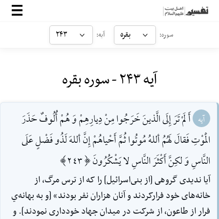
صفحه‌اصلی
بقره
۲۴۳
سوره:
آیه:
معرفی
آیه ۲۴۳ - سوره بقره
ارتباط با ما
ورود
أَ لَمْ تَرَ إِلَى الَّذينَ خَرَجُوا مِنْ دِيارِهِمْ وَ هُمْ أُلُوفٌ حَذَرَ
آیه
الْمَوْتِ فَقالَ لَهُمُ أللهُ مُوتُوا ثُمَّ أَحْياهُمْ إِنَّ أللهَ لَذُو فَضْلٍ عَلَى
النَّاسِ وَ لكِنَّ أَكْثَرَ النَّاسِ لا يَشْكُرُونَ [243]
آیا ندیدى گروهى [از بنى‌اسرائیل] را که از ترس مرگ، از
خانه‌هاى خود فرار‌کردند و آنان هزاران نفر بودند» [و به بهانه‌ي
فرار از طاعون، از شرکت در میدان جهاد خوددارى نمودند]. و