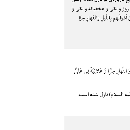
وز و یکی را مخفیانه و یکی را
 بِاللَّیلِ وَالنَّهارِ سِرًّا
لنَّهارِ سِرًّا وَ عَلانِیَةً فِی عَلِیٍّ
ن علی (علیه السلام) نازل شده است.