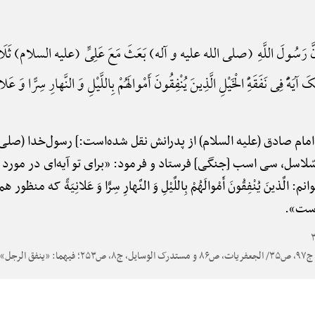
َّ رَسُولَ اللَّهِ (صلی الله علیه و آله) بَعَثَ مَعَ عَلِیٍّ (علیه السلام) ثَلَاثِینَ
آیَهًًْ فِی نَفَقَهًِْ الْخَیْلِ الَّذِینَ یُنْفِقُونَ أَمْوالَهُمْ بِاللَّیْلِ وَ النَّهارِ سِرًّا وَ عَلانِی
ز امام صادق (علیه السلام) از پدرانش نقل شده‌است:] رسول‌خدا (صلی ا
سّلاسل، سی اسب [جنگی] فرستاد و فرمود: «برای تو آیه‌ای در مورد هز
ینَ یُنْفِقُونَ أَمْوالَهُمْ بِاللَّیْلِ وَ النَّهارِ سِرًّا وَ عَلانِیَةً که م
است».