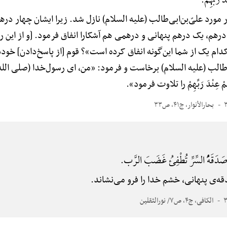
رَبِّهِمْ.
در مورد علیّ‌بن‌ابی‌طالب (علیه السلام) نازل شد. زیرا ایشان چهار د
م، یک درهم پنهانی و درهمی هم آشکارا انفاق فرمود. [و از این رو] 
«کدام یک از شما این‌گونه انفاق کرده است»؟ قوم [از پاسخ‌دادن] 
‌ابی‌طالب (علیه السلام) برخاست و فرمود: «من، ای رسول‌خدا (صلی الله
ُمْ عِنْدَ رَبِّهِمْ را تلاوت فرمود».
بحارالأنوار، ج۴۱، ص۳۳
دَقَهًُْ السِّرِّ تُطْفِئُ غَضَبَ الرَّب.
دقه‌ی پنهانی، خشم خدا را فرو می‌نشاند.
الکافی، ج۴، ص۷/ نورالثقلین