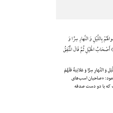
ُمْ بِاللَّیْلِ وَ النَّهارِ سِرًّا وَ
صْحَابُ الْخَیْلِ ثُمَّ قَالَ الْمُنْفِقُ
نَّهارِ سِرًّا وَ عَلانِیَةً فَلَهُمْ
ند»؟ فرمود: «صاحبان اسب‌های
 که با دو دست صدقه