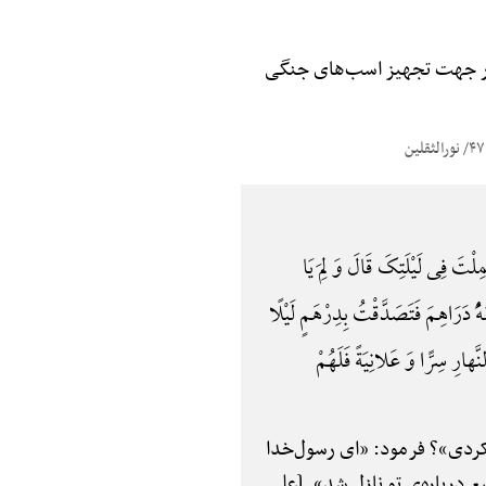
ه در جهت تجهیز اسب‌های جنگی
فِی لَیْلَتِکَ قَالَ وَ لِمَ یَا
دَرَاهِمَ فَتَصَدَّقْتُ بِدِرْهَمٍ لَیْلًا
لنَّهارِ سِرًّا وَ عَلانِیَةً فَلَهُمْ
 کردی»؟ فرمود: «ای رسول‌خدا
یع درباره‌ی تو نازل شد». [علی