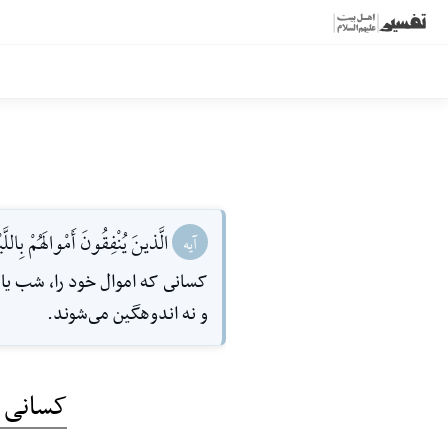
الَّذينَ يُنْفِقُونَ أَمْوالَهُمْ بِاللّ
آیه
کسانى که اموال خود را، شب یا ر
و نه اندوهگین مى‌شوند.
کسانی که