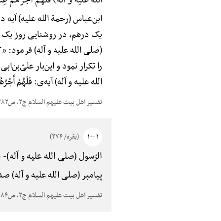
الله علیه و آله) فَلَهُمْ أَجْرُهُمْ عِنْدَ 
ابن‌عباس (رحمة الله علیه) آیه 
یک درهم، در روشنایی روز یک دره
(صلی الله علیه و آله) فرمود: 
را تکرار نمود و این‌بار علیّ‌بن
الله علیه و آله) آیه‌ی: فَلَهُمْ أَجْرُه
تفسیر اهل بیت علیهم السلام ج۲، ص۳۸۲
۱ -۱۰
(بقره/ ۲۷۴)
صَ
الرّسول (صلی الله علیه و آله)-
پیامبر (صلی الله علیه و آله) ص
تفسیر اهل بیت علیهم السلام ج۲، ص۳۸۴