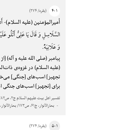
۱ -۴
(بقره/ ۲۷۴)
أَن
أمیرالمؤمنین (علیه السلام)-
السَّلَاسِلِ وَ قَالَ یَا عَلِیُّ أَتْلُو عَلَیْکَ 
وَ عَلَانِیَهًًْ.
پیامبر (صلی الله علیه و آله) [ا
(علیه السلام) در غزوه‌ی ذات‌ال
تجهیز] اسب‌های [جنگی] می‌خوانم: الَّذ
برای [تجهیز] اسب‌های جنگی 
تفسیر اهل بیت علیهم السلام ج۲، ص۳۸۲
بحارالأنوار، ج۶۱، ص۱۷۳/ بحارالأنوار، ج۹۷، ص۳۵/ الجعفریات، ص۸۶ و مستدرک الوسایل، ج۸، ص۲۵۳؛ فیهما: «ینفق الرجل» زیادهًْ
۱ -۵
(بقره/ ۲۷۴)