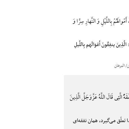
لَهُمْ بِاللَّیْلِ وَ النَّهارِ سِرًّا وَ
فِقُونَ أَمْوَالَهم بِاللَّیلِ
هًُْ الَّتِی قَالَ اللَّهُ عَزَّوَجَلَّ الَّذِینَ
تعلّق می‌گیرد، همان نفقه‌ای