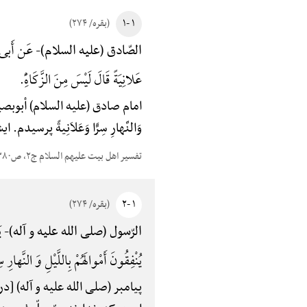
۱ -۱
(بقره/ ۲۷۴)
عَن أَبی بَ
الصّادق (علیه السلام)-
عَلانِیَةً قَالَ لَیْسَ مِنَ الزَّکَاهًِْ.
امام صادق (علیه السلام) أبوبصیر گو
وَالنَّهارِ سِرًّا وَعَلاَنِیةً پرس
تفسیر اهل بیت علیهم السلام ج۲، ص۳۸۰
۱ -۲
(بقره/ ۲۷۴)
یَ
الرّسول (صلی الله علیه و آله)-
یُنْفِقُونَ أَمْوالَهُمْ بِاللَّیْلِ وَ النَّهارِ س
پیامبر (صلی الله علیه و آله) [