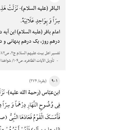
نَزَلَتْ هَذِهِ
الباقر (علیه السلام)-
سِرّاً وَ بِوَاحِدٍ عَلَانِیَهًْ.
امام باقر (علیه السلام) این آی
درهم روز، یک درهم پنهانی و در
تفسیر اهل بیت علیهم السلام ج۲، ص۳۸۲
تأویل الآیات الظاهره، ص۱۰۴/ شواهدالتنزیل، ج۱، ص۱۴۷/ فرات الکوفی، ص۷۱/ شواهدالتنزیل، ج۱، ص۱۴۹؛ فیه: «دنانیر» بدل «دراهم» و «بعضها» بدل «واحد»
۱ -۹
(بقره/ ۲۷۴)
نَزَل
ابن‌عبّاس (رحمة الله علیه)-
فِی وُضُوحِ النَّهَارِ دِرْهَماً وَ سِرّاً دِرْ
فَأَمْسَکَ الْقَوْمُ فَعَادَهَا النَّبِیُّ 