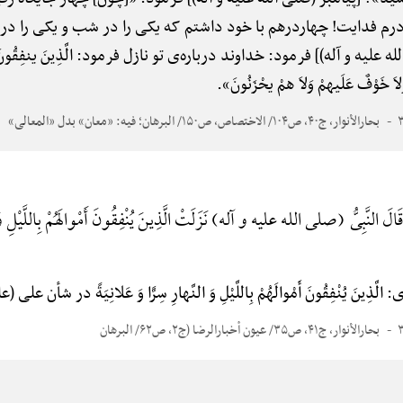
درم فدایت! چهاردرهم با خود داشتم که یکی را در شب و یکی را در ر
 و آله)] فرمود: خداوند درباره‌ی تو نازل فرمود: الَّذِینَ ینفِقُونَ أَمْوَالَهم
 وَلاَ خَوْفٌ عَلَیهمْ وَلاَ همْ یحْزَنُونَ».
بحارالأنوار، ج۴۰، ص۱۰۴/ الاختصاص، ص۱۵۰/ البرهان؛ فیه: «معان» بدل «المعالی»
الَ النَّبِیُّ (صلی الله علیه و آله) نَزَلَتْ الَّذِینَ یُنْفِقُونَ أَمْوالَهُمْ بِاللَّیْلِ وَ ا
َذِینَ یُنْفِقُونَ أَمْوالَهُمْ بِاللَّیْلِ وَ النَّهارِ سِرًّا وَ عَلانِیَةً در شأ
بحارالأنوار، ج۴۱، ص۳۵/ عیون أخبارالرضا (ج۲، ص۶۲/ البرهان