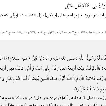
زَلَتْ فِی النَّفَقَهًِْ عَلَی الْخَیْلِ.
 [این آیه] در مورد تجهیز اسب‌های [جنگی] نازل شده است. (پولی ک
من لایحضره الفقیه، ج۲، ص۲۸۸/ بحارالأنوار، ج۶۱، ص۱۷۶/ وسایل الشیعه، ج۱۱، ص۴۷۰/ نورالثقلین
الَ لَهُ رَسُولُ اللَّهِ (صلی الله علیه و آله) یَا عَلِیُّ (علیه السلام) مَا عَمِلْتَ 
َزَلَتْ فِیکَ أَرْبَعَهًُْ مَعَالِیَ قَالَ بِأَبِی أَنْتَ وَ أُمِّی کَانَتْ مَعِی أَرْبَعَهًُْ 
رْهَمٍ عَلَانِیَهًًْ قَالَ فَإِنَّ اللَّهَ أَنْزَلَ فِیکَ الَّذِینَ یُنْفِقُونَ أَمْوالَهُمْ بِاللَّیْلِ وَ ا
یْهِمْ وَ لا هُمْ یَحْزَنُون.
رسول‌خدا (صلی الله علیه و آله) فرمود: «ای علی! در شب گذشته چه
سید»؟ [پیامبر (صلی الله علیه و آله)] فرمود: «[چون] چهار جایگاه رف