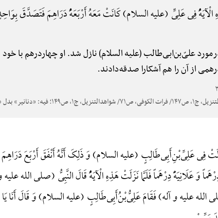
 الْآیَهًُْ فِی عَلِیٍّ (علیه السلام) کَانَتْ مَعَهُ أَرْبَعَهًُْ دَرَاهِمَ فَتَصَدَّقَ بِوَاحِدٍ ل
ه درمورد علیّ‌بن‌ابی‌طالب (علیه السلام) نازل شد. او چهاردرهم با
همی از آن را هم آشکارا صدقه‌دادند.
َتْ فِی عَلِیِّ‌بْنِ‌أَبِی‌طَالِبٍ (علیه السلام) وَ ذَلِکَ أَنَّهُ أَنْفَقَ أَرْبَعَ دَرَاهِمَ أَن
هَماً وَ عَلَانِیَهًًْ دِرْهَماً فَلَمَّا نَزَلَتْ هَذِهِ الْآیَهًُْ قَالَ النَّبِیُّ (صلی الله علیه 
(صلی الله علیه و آله) فَقَامَ عَلِیُّ‌بْنُ‌أَبِی‌طَالِبٍ (علیه السلام) وَ قَالَ أَنَا یَا ر