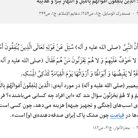
فِقُونَ أَمْوالَهُمْ بِاللَّیْلِ وَ النَّهارِ سِرًّا وَ عَلانِیَةً
مستدرک الوسایل، ج۸، ص۲۵۴/ دعایم الإسلام، ج۱، ص۳۴۴
نَّ النَّبِیَّ (صلی الله علیه و آله) سُئِلَ عَنْ قَوْلِهِ تَعَالَی الَّذِینَ یُنْفِقُونَ أَمْوالَه
ِمْ وَ لا خَوْفٌ عَلَیْهِمْ وَ لا هُمْ یَحْزَنُونَ مَنْ هُمْ فَقَالَ (صلی الله علیه و آله) أَ
ًِ لَا یَقْبِضُهَا وَ أَبْوَالُهَا وَ أَرْوَاثُهَا یَوْمَ الْقِیَامَهًِْ کَذَکِیِّ الْمِسْکِ.
صلی الله علیه و آله) در مورد آیه‌ی: الَّذینَ یُنْفِقُونَ أَمْوالَهُمْ بِاللَّیْلِ وَ ال
وْفٌ عَلَیْهِمْ وَ لا هُمْ یَحْزَنُونَ سؤال شد که «این افراد چه کسانی می‌باش
ای اسب‌های [جنگی و تجهیز جبهه] هزینه می‌دهد، چون کسی است
ها در
قیامت
چون مشک پاک [برای صدقه‌دهنده‌ی او] است».
بحارالأنوار، ج۶۱، ص۱۸۲