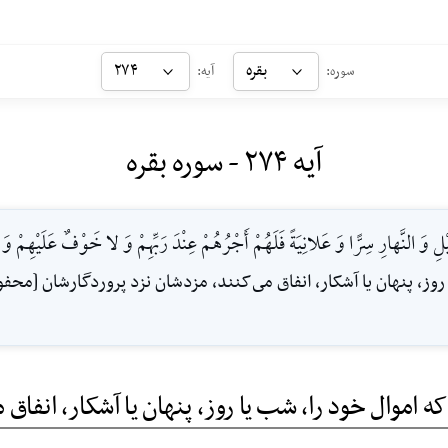
بقره
۲۷۴
سوره:
آیه:
آیه ۲۷۴ - سوره بقره
َيْلِ وَ النَّهارِ سِرًّا وَ عَلانِيَةً فَلَهُمْ أَجْرُهُمْ عِنْدَ رَبِّهِمْ وَ لا خَوْفٌ عَلَيْهِمْ وَ 
وز، پنهان یا آشکار، انفاق مى‌کنند، مزدشان نزد پروردگارشان [محف
 اموال خود را، شب یا روز، پنهان یا آشکار، انفاق 