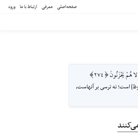
صفحه‌اصلی
معرفی
ارتباط با ما
ورود
لا هُمْ يَحْزَنُونَ [274]
وظ] است؛ ‌نه ترسى بر آنهاست،
می‌کنند