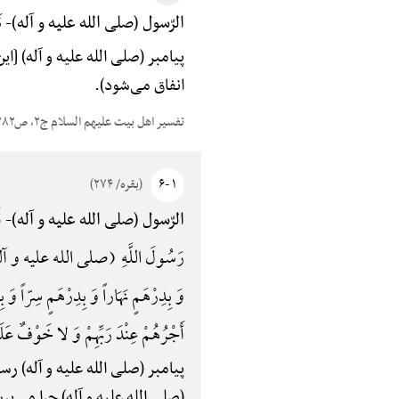
نَ
الرّسول (صلی الله علیه و آله)-
پیامبر (صلی الله علیه و آله)
انفاق می‌شود).
تفسیر اهل بیت علیهم السلام ج۲، ص۳۸۲
۱ -۶
(بقره/ ۲۷۴)
قَ
الرّسول (صلی الله علیه و آله)-
رَسُولَ اللَّهِ (صلی الله علیه و آله) قَالَ ن
وَ بِدِرْهَمٍ نَهَاراً وَ بِدِرْهَمٍ سِرّاً وَ بِدِ
أَجْرُهُمْ عِنْدَ رَبِّهِمْ وَ لا خَوْفٌ عَلَ
پیامبر (صلی الله علیه و آله) 
(صلی الله علیه و آله) چرا می‌پر