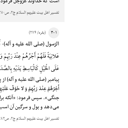
است که خداوند عزّوجلّ فرمود: الَّذِینَ یُنْ
تفسیر اهل بیت علیهم السلام ج۲، ص۳۸۰
۱ -۳
(بقره/ ۲۷۴)
أَ
الرّسول (صلی الله علیه و آله)-
عَلانِیَةً فَلَهُمْ أَجْرُهُمْ عِنْدَ رَبِّه
عَلَی الْخَیْلِ کَالْبَاسِطِ یَدَیْهِ بِالصَّدَقَهْ
پیامبر (صلی الله علیه و آله) از پیغمبر (
أَجْرُهُمْ عِنْدَ رَبِّهِمْ وَ لا خَ
جنگی». سپس فرمود: «آنکه بر
می‌دهد و بول و سرگین آن اسب‌
تفسیر اهل بیت علیهم السلام ج۲، ص۳۸۲