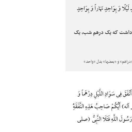
َیْلًا وَ بِوَاحِدٍ نَهَاراً وَ بِوَاحِدٍ
 خود داشت که یک درهم شب، یک
ْفَقَ فِی سَوَادِ اللَّیْلِ دِرْهَماً وَ
و آله) أَیُّکُمْ صَاحِبُ هَذِهِ النَّفَقَهًِْ
َسُولَ اللَّهِ فَتَلَا النَّبِیُّ (صلی