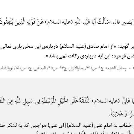
صیر قال: سَأَلْتُ أَبَا عَبْدِ اللَّهِ (علیه السلام) عَنْ قَوْلِهِ الَّذِینَ یُنْفِقُونَ أَمْوا
ید: «از امام صادق (علیه السلام) درباره‌ی این سخن باری تعالی: الَّذِینَ ین
یدم. ایشان فرمود: این آیه درباره‌ی زکات نمی‌باشد».
وسایل الشیعه، ج۹، ص۳۱۱/ بحارالأنوار، ج۹۳، ص۹۵/ العیاشی، ج۱، ص۱۵۱/ نورالثقلین/ البرهان
ا عَلِیُّ (علیه السلام) النَّفَقَهًُْ عَلَی الْخَیْلِ الْمُرْتَبَطَهًِْ فِی سَبِیلِ اللَّهِ هِیَ النَّفَقَ
ِرًّا وَ عَلانِیَةً.
در خطاب به امام علی (علیه السلام)] ای علی! مواجبی که به لشکر خدا 