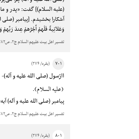
(علیه السلام)] گفت: «پدر و ما
آشکارا بخشیدم. [پیامبر (صلی الله علیه
وَعَلاَنِیةً فَلَهمْ أَجْرُهمْ عِندَ رَبِّهمْ
تفسیر اهل بیت علیهم السلام ج۲، ص۳۸۲
۱ -۷
(بقره/ ۲۷۴)
قَ
اارّسول (صلی الله علیه و آله)-
(علیه السلام).
پیامبر (صلی الله علیه و آله) آیه‌ی: الّ
تفسیر اهل بیت علیهم السلام ج۲، ص۳۸۲
۱ -۸
(بقره/ ۲۷۴)