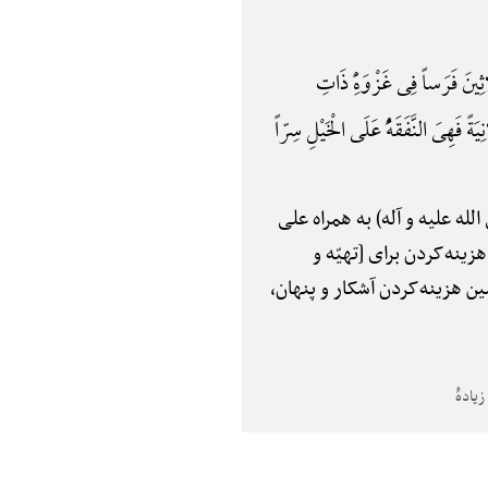
 فَرَساً فِی غَزْوَهًِْ ذَاتِ
َةً فَهِیَ النَّفَقَهًُْ عَلَی الْخَیْلِ سِرّاً
لله علیه و آله) به همراه علی
ینه‌کردن برای [تهیّه و
نظور همین هزینه‌کردن آشکار و پنهان،