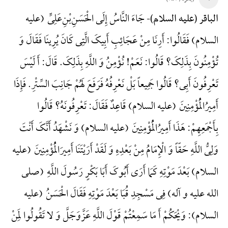
جَاءَ النَّاسُ إِلَی الْحَسَنِ‌بْنِ‌عَلِیٍّ (علیه
الباقر (علیه السلام)-
السلام) فَقَالُوا: أَرِنَا مِنْ عَجَائِبِ أَبِیکَ الَّتِی کَانَ یُرِینَا فَقَالَ وَ
تُؤْمِنُونَ بِذَلِکَ؟ قَالُوا: نَعَمْ! نُؤْمِنُ وَ اللَّهِ بِذَلِکَ. قَالَ: أَ لَیْسَ
تَعْرِفُونَ أَبِی؟ قَالُوا جَمِیعاً بَلْ نَعْرِفُهُ فَرَفَعَ لَهُمْ جَانِبَ السِّتْرِ. فَإِذَا
أَمِیرُالْمُؤْمِنِینَ (علیه السلام) قَاعِدٌ فَقَالَ: تَعْرِفُونَهُ؟ قَالُوا
بِأَجْمَعِهِمْ: هَذَا أَمِیرُالْمُؤْمِنِینَ (علیه السلام) وَ نَشْهَدُ أَنَّکَ أَنْتَ
وَلِیُّ اللَّهِ حَقّاً وَ الْإِمَامُ مِنْ بَعْدِهِ وَ لَقَدْ أَرَیْتَنَا أَمِیرَالْمُؤْمِنِینَ (علیه
السلام) بَعْدَ مَوْتِهِ کَمَا أَرَی أَبُوکَ أَبَا بَکْرٍ رَسُولَ اللَّهِ (صلی
الله علیه و آله) فِی مَسْجِدِ قُبَا بَعْدَ مَوْتِهِ فَقَالَ الْحَسَنُ (علیه
السلام): وَیْحَکُمْ أَ مَا سَمِعْتُمْ قَوْلَ اللَّهِ عَزَّوَجَلَّ وَ لا تَقُولُوا لِمَنْ