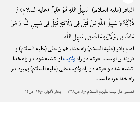
سَبِیلُ اللَّهِ هُوَ عَلِیٌّ (علیه السلام) وَ
الباقر (علیه السلام)-
ذُرِّیَّتُهُ وَ سَبِیلُ اللَّهِ مَنْ قُتِلَ فِی وَلَایَتِهِ قُتِلَ فِی سَبِیلِ اللَّه وَ مَنْ
مَاتَ فِی وَلَایَتِهِ مَاتَ فِی سَبِیلِ اللَّه.
امام باقر (علیه السلام) راه خدا، همان علی (علیه السلام) و
فرزندان اوست. هرکه در راه
ولایت
او کشته‌شود در راه خدا
کشته شده و هرکه در راه ولایت علی (علیه السلام) بمیرد در
راه خدا مرده است.
تفسیر اهل بیت علیهم السلام ج۱، ص۷۳۸
بحارالأنوار، ج۲۴، ص۱۲