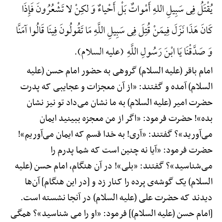
یُقْتَلُ فِی سَبِیلِ اللهِ أَمْواتٌ بَلْ أَحْیاءٌ وَ لکِنْ لا تَشْعُرُونَ فَإِذَا
کَانَ هَذَا نَزَلَ فِیمَنْ قُتِلَ فِی سَبِیلِ اللَّهِ مَا تَقُولُونَ فِینَا قَالُوا آمَنَّا
وَ صَدَّقْنَا یَا ابْنَ رَسُولِ اللَّهِ (علیه السلام).
امام باقر (علیه السلام) گروهی به حضور امام حسن (علیه
السلام) آمده و گفتند: «از آن معجزات و عجایبی که پدرت
حضرت امیر (علیه السلام) به ما نشان می‌داد تو نیز نشان
بده»! حضرت فرمود: «اگر از من معجزه ببینید ایمان
می‌آورید»؟ گفتند: «آری! به خدا قسم که ایمان می‌آوریم»!
حضرت فرمود: «آیا نه چنین است که شما پدرم را
می‌شناسید»؟ گفتند: «بلی»! در آن هنگام، امام حسن (علیه
السلام) یک گوشه‌ی پرده را کنار زد و [در این هنگام] آن‌ها
دیدند که حضرت علی (علیه السلام) در آنجا نشسته است.
[امام حسن (علیه السلام)] فرمود: «او را می شناسید»؟ همگی