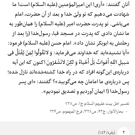
آنان گفتند: «آری! این امیرالمؤمنین (علیه السلام) است! ما
شهادت می‌دهیم که تو ولیّ خدا و بعد از آن حضرت، امام
می‌باشی. تو پدرت حضرت امیر (علیه السلام) را همان‌طور به
ما نشان دادی که پدرت در مسجد قبا، رسول‌خدا (را بعد از
رحلتش به ابوبکر نشان داد». امام حسن (علیه السلام) فرمود:
«آیا نشنیده‌اید که خداوند می‌فرماید: وَ لاتَقُولُوا لِمَنْ یُقْتَلُ فی
سَبیلِ اللهِ أَمْواتٌ بَلْ أَحْیاءٌ وَ لکِنْ لاتَشْعُرُونَ اکنون که این آیه
درباره‌ی این‌گونه افراد که در راه خدا کشته‌شده‌اند نازل شده؛
پس درباره‌ی ما امامان چه می‌گویید»؟ گفتند: «ای پسر
رسول‌خدا (! ایمان آوردیم و تصدیق نمودیم».
تفسیر اهل بیت علیهم السلام ج۱، ص۷۳۸
بحارالأنوار، ج۴۳، ص۳۲۸/ فرج المهموم، ص۲۲۴
۲
(بقره/ ۱۵۴)