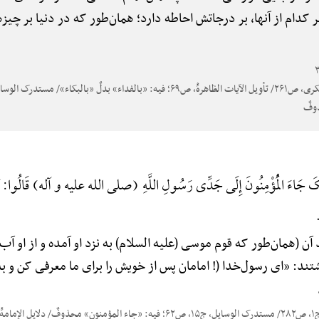
دام از آنها، بر درجاتش احاطه دارد؛ همان‌طور که در دنیا بر چی
ذوفٌ
ِکَ جَاءَ الْمُؤْمِنُونَ إِلَی جَدِّی رَسُولِ اللَّهِ (صلی الله علیه و آله) قَالُوا
د آن (همان‌طور که قوم موسی (علیه السلام) به نزد او آمده و از او 
تند: «ای رسول‌خدا (! امامان پس از خویش را برای ما معرفی کن و ب