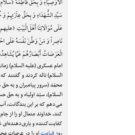
الْأَوْصِیَاءِ وَ بِحَقِّ فَاطِمَهًَْ (سلام
سَیِّدِ الشُّهَدَاءِ وَ بِحَقِّ عِتْرَتِهِمْ 
عَلَی مُوَالَاتِنَا أَهْلَ‌الْبَیْتِ (علیهم الس
نَاصِراً وَ مَنْ وَطَّنَ نَفْسَهُ عَلَی احْتِمَا
الْعَرَصَاتُ أَبْصَارُهُمْ عَمَّا یُشَاهِدُونَ م
امام عسکری (علیه السلام) زما
السلام) ناله کردند و گفتند ک
محمّد (سرور پیامبران و به حقّ ع
السلام)، سیّد اولیاء و به حقّ ح
می‌دهم که بر این بندگانت، آب
کند، خداوند متعال او را از 
کفایت‌کننده و یاری‌دهنده‌ای غ
روز
قیامت
او را در عرصات مح