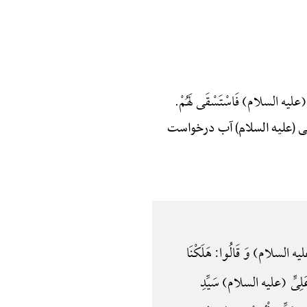
ی (علیه السلام) فَاسْتَسْقَی لَهُمْ.
سی (علیه السلام) آب درخواست
 (علیه السلام) وَ قَالُوا: هَلَکْنَا
عَلِیٍّ (علیه السلام) سَیِّدِ