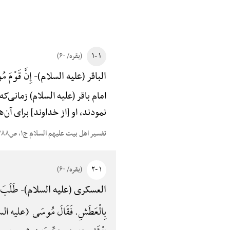
۱ -۱
(بقره/ ۶۰)
إِنَّ قَوْمَ 
الباقر (علیه السلام)-
امام باقر (علیه السلام) زمانی
نمودند، او [از خداوند] برای آن
تفسیر اهل بیت علیهم السلام ج۱، ص۳۸۸
۱ -۲
(بقره/ ۶۰)
طَلَبَ لَ
العسکری (علیه السلام)-
بِالْعَطَشِ. فَقَالَ مُوسَی (علیه السلام