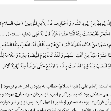
نَ یَهُودِیّاً مِنْ یَهُودِ الشَّامِ وَ أَحْبَارِهِم قَالَ لِأَمِیرِ‌المُؤمِنِینَ (علیه السلام) ف
فَانْبَجَسَتْ مِنْهُ اثْنَتا عَشْرَةَ عَیْناً قَالَ لَهُ عَلِی (علیه السلام)} ... لَقَدْ کُنَّا
ْماً مِنْ کِنَانَتِهِ فَنَاوَلَهُ الْبَرَاءَ بْنَ‌عَازِبٍ فَقَالَ لَهُ: اذْهَبْ بِهَذَا السَّهْمِ إِلَ
َا عَشْرَهًَْ عَیْناً مِنْ تَحْتِ السَّهْمِ وَ لَقَدْ کَانَ یَوْمُ الْمِیضَاهًِْ عِبْرَهًًْ وَ عَلَامَهًًْ 
نَصَبَ یَدَهُ فِیهَا فَفَاضَتْ بِالْمَاءِ وَ ارْتَفَعَ حَتَّی تَوَضَّأَ مِنْهُ ثَمَانِیَهًُْ آلَا
ه است: [امام علی (علیه السلام) خطاب به یهودی اهل شام فرمود:] «
قدیمی خشکی بود که پیامبراکرم (تیری از تیردان خود خارج نموده و به
ر آن فروکن». براء به دستور [پیامبر (] عمل کرد. پس از زیر تیر دوا
 برای وضو) و علامتی برای منکرین نبوّت پیامبر (به وجود آمد؛ 