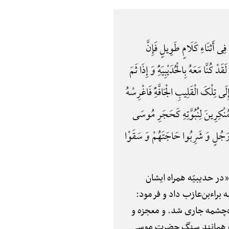
ِی أَثنَاءِ کَلَامٍ طَوِیلٍ فَإِنَّ
 مَعَهُ بِالْحُدَیْبِیَهًِْ وَ إِذَا ثَمَ
ی تِلْکَ الْقَلِیبِ الْجَافَّهًِْ فَاغْرِسْهُ
لِلْمُنْکِرِینَ لِنُبُوَّتِهِ کَحَجَرِ مُوسَی
فِ رَجُلٍ وَ شَرِبُوا حَاجَتَهُمْ وَ سَقَوْا
در حدیبیّه همراه ایشان
 براءبن‌عازب داد و فرمود:
زده‌چشمه جاری شد. و معجزه و
درست همانند سنگ حضرت موسی