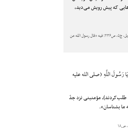
زهایی که پیش رویش می‌دید،
بحارالأنوار، ج۱۳، ص۱۸۴/ الإمام العسکری، ص۲۶۱/ تأویل الآیات الظاهرهًْ، ص۶۹؛ فیه: «بالفداء» بدلٌ «بالبکاء»/ مستدرک الوسایل، ج۵، ص۲۳۶؛ فیه «قال رسول الله من
: یَا رَسُولَ اللَّهِ (صلی الله علیه
آب طلب‌کردند)، مؤمنینی نزد جدّ
ه ما بشناسان».