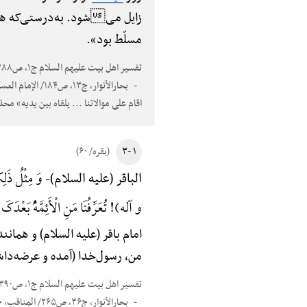
زایل میشود. به‌درستی‌که هر ک
مسلّط بود».
تفسیر اهل بیت علیهم السلام ج۱، ص۳۸۸
اقام علی موالاتنا ... یلقاه بین یدیه» مح
۱ -۳
(بقره/ ۶۰)
وَ مِثْلُ ذَل
الباقر (علیه السلام)-
و آله)! تُعَرِّفُنَا مَنِ الْأَئِمَّهًُْ بَعْدَکَ.
امام باقر (علیه السلام) و همانن
من، رسول‌خدا (آمده و عرضه‌داش
تفسیر اهل بیت علیهم السلام ج۱، ص۳۹۰
بحارالأنوار، ج۳۶، ص۲۶۵/ المناقب، ج۱، ص۲۸۲/ مستدرک الوسایل، ج۱۵، ص۶۲؛ فیه: «جاء المؤمنون» محذوفٌ/ دلایل الإمامهًْ، ص۱۸