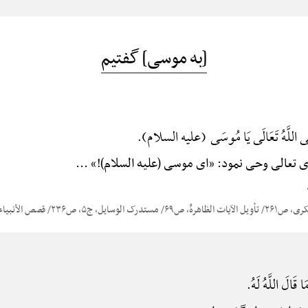
[به موسی] گفتیم
ی اللَّهُ تَعَالَی یَا مُوسَی (علیه السلام).
 تعالی وحی نمود: «ای موسی (علیه السلام)!» ...
قَالَ اللَّهُ لَهُ.