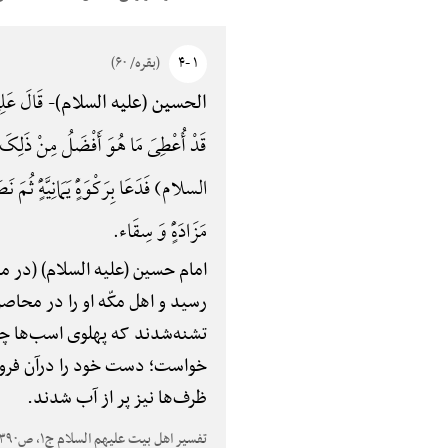
۱ -۴
(بقره/ ۶۰)
قَالَ عَلِ
الحسین (علیه السلام)-
قَدْ أُعْطِیَ مَا هُوَ أَفْضَلُ مِنْ ذَلِکَ و
السلام) فَدَعَا بِرَکْوَهًٍْ یَمَانِیَّهًٍْ ثُمَ 
مَزَادَهًٍْ وَ سِقَاء.
امام حسین (علیه السلام) (در می
رسید و اهل مکّه او را در محاص
تشنه‌شدند که پهلوی اسب‌ها چس
خواست؛ دست خود را درآن فروب
ظرف‌ها نیز پر از آب شدند.
تفسیر اهل بیت علیهم السلام ج۱، ص۳۹۰