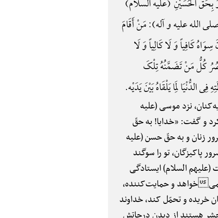
ءِ وَ بِحَقِّ الْحُسَیْنِ (علیه السلام)
للَّهِ (صلی الله علیه و آله): مَنْ أَقَامَ
ِوَاهُ کَافِیاً وَ لَا کَالِیاً وَ لَا
ْصُرُ کُلُّ مَنْ تَضَمَّنُهُ تِلْکَ
ی الدُّنْیَا لِمَا یَلْقَاهُ بَیْنَ یَدَیْه.
‌کنان، نزد موسی (علیه
د و گفت: «خدایا! به حقّ
رور زنان و به حقّ حسن (علیه
رور پاکیزگان، تو را سوگند
 (علیهم السلام) ایستادگی
 نمیخواهد و حمایت‌کننده،
ان خریده و تحمّل کند، خداوند
حشر هستند از دیدن درجاتش