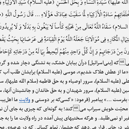
 الله علیها) سَیِّدَهًِْ النِّسَاءِ وَ بِحَقِّ الْحَسَنِ (علیه السلام) سَیِّدِ الْأَوْلِیَا
وَ خُلَفَائِهِمْ سَادَهًِْ الْأَزْکِیَاءِ لَمَّا سَقَیْتَ عِبَادَکَ هَؤُلَاءِ ... قَالَ رَسُولُ ا
لام) سَقَاهُ اللَّهُ تَعَالَی مِنْ مَحَبَّتِهِ کَأْساً لَا یَبْغُونَ بِهِ بَدَلًا وَ لَا یُرِیدُونَ س
لِ الْمَکَارِهِ فِی مُوَالَاتِنَا جَعَلَهُ اللَّهُ یَوْمَ الْقِیَامَهًِْ فِی عَرَصَاتِهَا بِحَیْثُ یَق
ِنْ دَرَجَاتِهِمْ وَ إِنَّ کُلَّ وَاحِدٍ مِنْهُمْ لَیُحِیطُ بِمَا لَهُ مِنْ دَرَجَاتِهِ کَإِحَاطَتِهِ فِ
نیکه [بنی‌اسرائیل] درآن بیابان خشک، به تشنگی دچار شده و گریه
ه «ما از عطش هلاک شدیم»، موسی (علیه السلام) برایشان طلب آب کر
لی (علیه السلام)، سرور اوصیاء و به حقّ فاطمه (سلام الله علیها)، س
سین (علیه السلام)، سرور شهیدان و به حقّ خاندان و جانشینان آنها، س
 بفرست ...» پیامبر (فرمود: «کسی‌که بر دوستی و
ولایت
ما اهل‌بیت
جام محبّت خویش سیراب میکند؛ به گونه‌ای که چیزی به جای آن
یر او نمی‌طلبد. و هرکه سختیهای پیش آمده در راه ولایت ما را به ج
شر در جایی قرار می‌دهد که چشمان تمام کسانی که در عرصه‌ی م