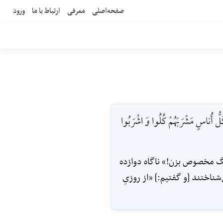
صفحه‌اصلی
معرفی
ارتباط با ما
ورود
لُّ أُناسٍ مَشْرَبَهُمْ كُلُوا وَ اشْرَبُوا
سنگ مخصوص بزن!» ناگاه دوازده
شناختند [و گفتيم:] «از روزىِ