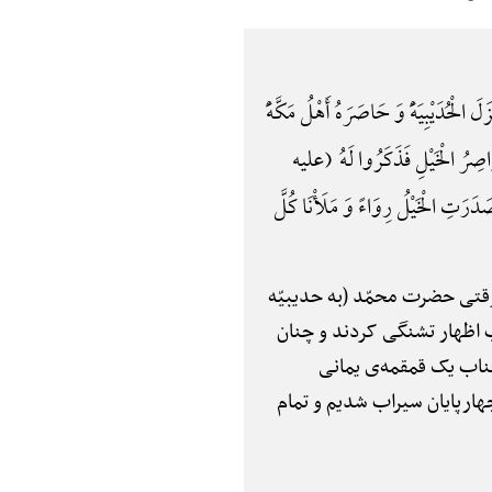
دَیْبِیَهًَْ وَ حَاصَرَهُ أَهْلُ مَکَّهًَْ
َاصِرُ الْخَیْلِ فَذَکَرُوا لَهُ (علیه
َ صَدَرَتِ الْخَیْلُ رِوَاءً وَ مَلَأْنَا کُلَّ
) وقتی حضرت محمّد (به حدیبیّه
اب اظهار تشنگی کردند و چنان
ناب یک قمقمه‌ی یمانی
ارپایان سیراب شدیم و تمام