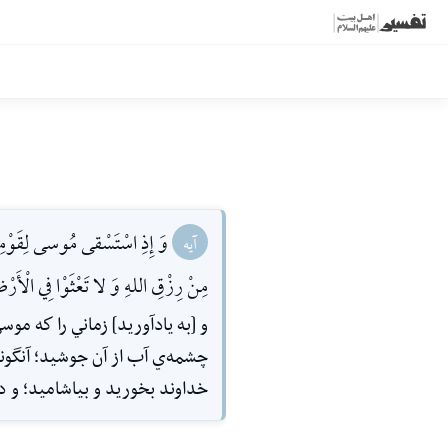
وَ إِذِ اسْتَسْقى مُوسى لِقَوْمِهِ فَ
آیه
مِنْ رِزْقِ اللهِ وَ لا تَعْثَوْا فِي الْأَ
و [به يادآوريد] زماني را كه م
چشمه‌ي آب از آن جوشيد؛ آنگونه 
خداوند بخوريد و بياشاميد؛ و د