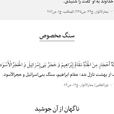
ه خداوند به او گفت را شنیدی.
بحارالأنوار، ج۳۶، ص۲۶۵/ المناقب، ج۱، ص۲۸۲
سنگ مخصوص
هًُْ أَحْجَارٍ مِنَ الْجَنَّهًِْ مَقَامُ إِبْرَاهِیمَ وَ حَجَرُ بَنِی‌إِسْرَائِیلَ وَ الْحَجَرُ‌الْأَسْوَد
گ از بهشت نازل شد: مقام ابراهیم، سنگ بنی‌اسرائیل و حجرالأسود.
نورالثقلین/ بحارالأنوار، ج۱۲، ص۸۴
ناگهان از آن جوشید