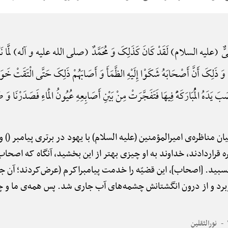
یٌّ (علیه السلام) لَقَدْ کَانَ کَذَلِکَ وَ مُحَمَّدٌ (صلی الله علیه و آله) لَمَّا نَزَلَ الْحُ
َ ذَلِکَ أَنَّ أَصْحَابَهُ شَکَوْا إِلَیْهِ الظَّمَأَ وَ أَصَابَهُمْ ذَلِکَ حَتَّی الْتَقَتْ خَو
نَصَبَ یَدَهُ الْمُبَارَکَهًَْ فِیهَا فَتَفَجَّرَتْ مِنْ بَیْنِ أَصَابِعِهِ عُیُونُ الْمَاءِ فَصَدَرْنَا و
ان مناظره‌ی امیرالمؤمنین (علیه السلام) با یهود در برتری پیامبر (
ره قراردادند، خداوند به او چیزی بهتر از این بخشید، آنگاه که اصح
بید. [اصحاب]، این قضیّه را خدمت پیامبراکرم (عرض‌کردند؛ آن ج
رد و از درون انگشتانش چشمه‌های آب جاری شد. پس همه‌ی ما و چه
نورالثقلین