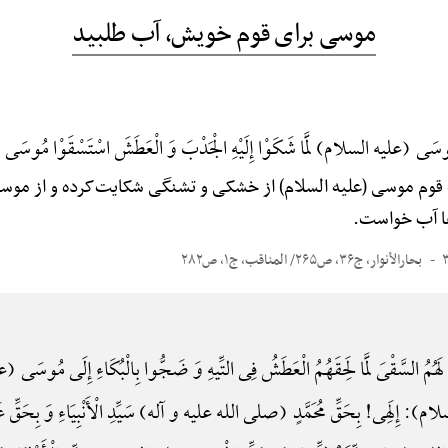
موسی برای قوم خویش، آب طلبید
مُوسَی (علیه السلام) لَمَّا شَکَوْا إِلَیْهِ الْجَدْبَ وَ الْعَطَشَ اسْتَسْقَوْا مُوسَ
‌که قوم موسی (علیه السلام) از خشکی و تشنگی شکایت‌کرده و از مو
‌ها آب خواست.
بحارالأنوار، ج۳۶، ص۲۶۵/ المناقب، ج۱، ص۲۸۲
هُمُ السَّقْیَ لَمَّا لَحِقَهُمُ الْعَطَشُ فِی التِّیهِ وَ ضَجُّوا بِالْبُکَاءِ إِلَی مُوسَی
): إِلَهِی! بِحَقِّ مُحَمَّدٍ (صلی الله علیه و آله) سَیِّدِ الْأَنْبِیَاءِ وَ بِحَقِّ 