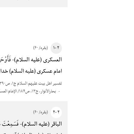
۲ -۱
(بقره/ ۶۰)
فَأَوْحَ
العسکری (علیه السلام)-
امام عسکری (علیه السلام) خدای
تفسیر اهل بیت علیهم السلام ج۱، ص۳۹۰
بحارالأنوار، ج۱۳، ص۱۸۴/ الإمام العسکری، ص۲۶۱/ تأویل الآیات الظاهرهًْ، ص۶۹/ مستدرک الوسایل، ج۵، ص۲۳۶/ قصص الأنبیاءللجزایری، ص۲۶۳
۲ -۲
(بقره/ ۶۰)
فَسَمِعْتَ مَا 
الباقر (علیه السلام)-