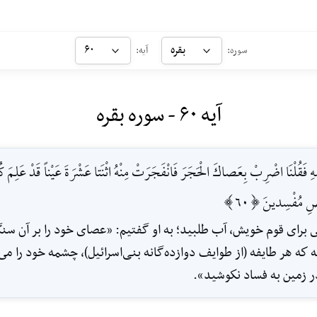
بقره
۶۰
سوره:
آیه:
آیه ۶۰ - سوره بقره
قُلْنَا اضْرِبْ بِعَصاكَ الْحَجَرَ فَانْفَجَرَتْ مِنْهُ اثْنَتا عَشْرَةَ عَيْناً قَدْ عَلِمَ كُ
رْضِ مُفْسِدينَ [60]
وسى براى قوم خويش، آب طلبيد؛ به او گفتيم: «عصاى خود را بر آن 
كه هر طايفه (از طوايف دوازده‌گانه بنی‌اسرائيل)، چشمه خود را مى‌
ر زمين به فساد نكوشيد».