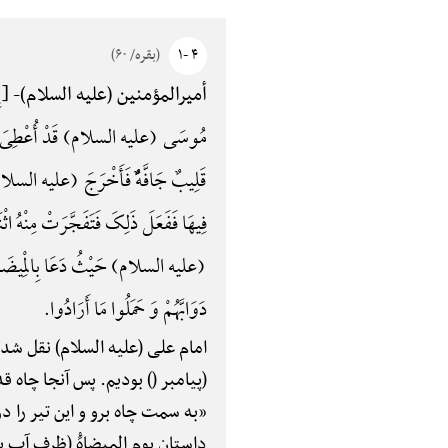
۴ -۱
(بقره/ ۶۰)
{إِ
أمیرالمؤمنین (علیه السلام)-
مُوسَی (علیه السلام) قَدْ أُعْطِیَ الْحَجَرَ 
قَلِیبٌ جَافَّهًٌْ فَأَخْرَجَ (علیه السلام) سَه
فِیهَا فَفَعَلَ ذَلِکَ فَتَفَجَّرَتْ مِنْهُ اثْنَت
(علیه السلام) حَیْثُ دَعَا بِالْمِیضَاهًِْ فَ
دَوَابَّهُمْ وَ حَمَلُوا مَا أَرَادُوا.
امام علی (علیه السلام) نقل شد
(پیامبر () بودیم. پس آنجا چاه 
«به سمت چاه برو و این تیر را د
داستان یوم المیضاهًْ (ظرف آب