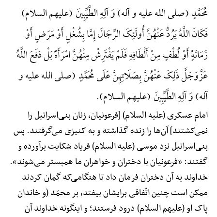
مُحَمَّدٍ (صلی الله علیه و آله) وَ آلِهِ الطَّیِّبِینَ (علیهم السلام)
فَکَانَ اللَّهُ یَرُدُّ عَنْهُنَّ أُولَئِکَ الرِّجَالَ إِمَّا بِشُغْلٍ أَوْ مَرَضٍ أَوْ
زَمَانَهًٍْ أَوْ لُطْفٍ مِنْ أَلْطَافِهِ فَلَمْ یَفْتَرِشْ مِنْهُنَّ امْرَأَهًًْ بَلْ دَفَعَ اللَّهُ
عَزَّوَجَلَّ ذَلِکَ عَنْهُنَّ بِصَلَاتِهِنَّ عَلَی مُحَمَّدٍ (صلی الله علیه و
آله) وَ آلِهِ الطَّیِّبِینَ (علیهم السلام).
امام عسکری (علیه السلام) [فرعونیان، زنان بنی‌اسرائیل را
نمی‌کشتند] آن‌ها را زنده گذاشته و به کنیزی می‌گرفتند. پس
بنی‌اسرائیل نزد موسی (علیه السلام) فریاد شکایت برآورده و
گفتند: «فرعونیان با دختران و خواهران ما همبستر می‌شوند».
خداوند به آن دختران فرمان داد تا هنگامی‌که گمان کردند
ممکن است چنین اتّفاقی برایشان بیفتد، بر محمّد (و خاندان
پاک او (علیهم السلام) درود فرستند؛ و اینگونه خداوند آن