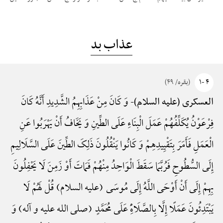
عذاب بد
۴ -۱
(بقره/ ۴۹)
وَ کَانَ مِنْ عَذَابِهِمُ الشَّدِیدِ أَنَّهُ کَانَ
العسکری (علیه السلام)-
فِرْعَوْنُ یُکَلِّفُهُمْ عَمَلَ الْبِنَاءِ عَلَی الطِّینِ وَ یَخَافُ أَنْ یَهْرَبُوا عَنِ
الْعَمَلِ فَأَمَرَ بِتَقْیِیدِهِمْ وَ کَانُوا یَنْقُلُونَ ذَلِکَ الطِّینَ عَلَی السَّلَالِیمِ
إِلَی السُّطُوحِ فَرُبَّمَا سَقَطَ الْوَاحِدُ مِنْهُمْ فَمَاتَ أَوْ زَمِنَ لَا یَحْفِلُونَ
بِهِمْ إِلَی أَنْ أَوْحَی اللَّهُ إِلَی مُوسَی (علیه السلام) قُلْ لَهُمْ لَا
یَبْتَدِئُونَ عَمَلًا إِلَّا بِالصَّلَاهًِْ عَلَی مُحَمَّدٍ (صلی الله علیه و آله) وَ