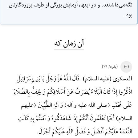
نگه‌مى‌داشتند. و در اينها، آزمايش بزرگى از طرف پروردگارتان
بود.
آن زمان که
۱ -۱
(بقره/ ۴۹)
قَالَ اللَّهُ عَزَّوَجَلَّ یَا بَنِی‌إِسْرَائِیلَ
العسکری (علیه السلام)-
اذْکُرُوا إِذَا کَانَ الْبَلَاءُ یُصْرَفُ عَنْ أَسْلَافِکُمْ وَ یَخِفُّ بِالصَّلَاهًِْ
عَلَی مُحَمَّدٍ (صلی الله علیه و آله) وَ آلِهِ الطَّیِّبِینَ (علیهم
السلام) أَ فَمَا تَعْلَمُونَ أَنَّکُمْ إِذَا شَاهَدْتُمُوهُ وَ آمَنْتُمْ بِهِ کَانَتِ
النِّعْمَهًُْ عَلَیْکُمْ أَفْضَلَ وَ فَضْلُ اللَّهِ عَلَیْکُمْ أَجْزَلَ.