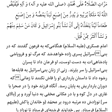
مَرَّاتٍ الصَّلَاهًُْ عَلَی مُحَمَّدٍ (صلی الله علیه و آله) وَ آلِهِ فَیُقَیِّضُ
اللَّهُ لَهُ مَلَکاً یُرَبِّیهِ وَ یُدِرُّ مِنْ إِصْبَعٍ لَبَناً یَمُصُّهُ وَ مِنْ إِصْبَعٍ
طَعَاماً لَیِّناً یَتَغَذَّاهُ إِلَی أَنْ نَشَأَ بَنُو إِسْرَائِیلَ وَ کَانَ مَنْ سَلِمَ مِنْهُمْ
وَ نَشَأَ أَکْثَرَ مِمَّنْ قُتِلَ.
امام عسکری (علیه السلام) هنگامی‌که به فرعون گفتند که در
بنیاسرائیل پسری زاده خواهدشد که مرگ تو و فروپاشی
پادشاهی‌ات به دست اوست، او فرمان داد تا پسران
بنی‌اسرائیل را سر ببُرند. زنی از زنان بنی‌اسرائیل به قابله‌ها
رشوه داد تا داستان بارداری او را فاش نکنند تا زمانیکه
دوران بارداریش به پایان رسد. آنگاه فرزند خود را در صحرا یا
غاری در دل کوه و یا در مکانی مخفی به دنیا آورد و بر [بالای
سر] نوزادش ده مرتبه درود بر محمّد (و خاندان پاکش (علیهم
السلام) فرستاد. پس خداوند فرشته‌ای فرستاد تا نوزاد را