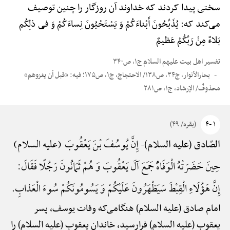
سختی پیدا کردند که خداوند آن روزگار را چنین توصیف
می‌کند که: یُذَبِّحُونَ أَبْناءَکُمْ وَ یَسْتَحْیُونَ نِساءَکُمْ وَ فی ذلِکُم
بَلاءٌ مِنْ رَبِّکُمْ عَظیمٌ
تفسیر اهل بیت علیهم السلام ج۱، ص۳۴۰
بحارالأنوار، ج۳۴، ص۱۳۸/ الاحتجاج، ج۱، ص۱۷۵؛ فیه: «قبل أن یغزوهم»
محذوفٌ/ الإرشاد، ج۱، ص۲۸۱
۱ -۴
(بقره/ ۴۹)
إِنَّ یُوسُفَ بْنَ یَعْقُوبَ (علیه السلام)
الصّادق (علیه السلام)-
حِینَ حَضَرَتْهُ الْوَفَاهًُْ جَمَعَ آلَ یَعْقُوبَ وَ هُمْ ثَمَانُونَ رَجُلًا فَقَالَ:
إِنَّ هَؤُلَاءِ الْقِبْطَ سَیَظْهَرُونَ عَلَیْکُمْ وَ یَسُومُونَکُمْ سُوءَ الْعَذابِ.
امام صادق (علیه السلام) هنگامی‌که وفات یوسف، پسر
یعقوب (علیه السلام) فرارسید، خاندان یعقوب (علیه السلام) را