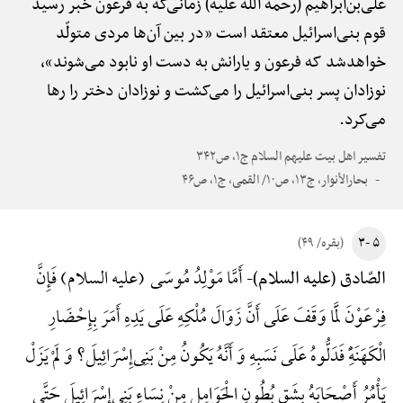
علی‌بن‌ابراهیم (رحمة الله علیه) زمانی‌که به فرعون خبر رسید
قوم بنی‌اسرائیل معتقد است «در بین آن‌ها مردی متولّد
خواهدشد که فرعون و یارانش به دست او نابود می‌شوند»،
نوزادان پسر بنی‌اسرائیل را می‌کشت و نوزادان دختر را رها
می‌کرد.
تفسیر اهل بیت علیهم السلام ج۱، ص۳۴۲
بحارالأنوار، ج۱۳، ص۱۰/ القمی، ج۱، ص۴۶
۵ -۳
(بقره/ ۴۹)
أَمَّا مَوْلِدُ مُوسَی (علیه السلام) فَإِنَّ
الصّادق (علیه السلام)-
فِرْعَوْنَ لَمَّا وَقَفَ عَلَی أَنَّ زَوَالَ مُلْکِهِ عَلَی یَدِهِ أَمَرَ بِإِحْضَارِ
الْکَهَنَهًِْ فَدَلُّوهُ عَلَی نَسَبِهِ وَ أَنَّهُ یَکُونُ مِنْ بَنِی‌إِسْرَائِیلَ؟ وَ لَمْ یَزَلْ
یَأْمُرُ أَصْحَابَهُ بِشَقِ بُطُونِ الْحَوَامِلِ مِنْ نِسَاءِ بَنِی‌إِسْرَائِیلَ حَتَّی