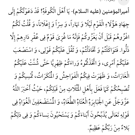
یَا أَهْلَ الْکُوفَهًِْ! قَدْ دَعَوْتُکُمْ إِلَی
أمیرالمؤمنین (علیه السلام)-
جِهَادِ هَؤُلَاءِ الْقَوْمِ لَیْلًا وَ نَهَاراً، وَ سِرّاً وَ إِعْلَاناً، وَ قُلْتُ لَکُمُ
اغْزُوهُمْ قَبْلَ أَنْ یَغْزُوکُمْ فَإِنَّهُ مَا غُزِیَ قَوْمٌ فِی عُقْرِ دَارِهِمْ إِلَّا
ذَلُّوا. فَتَوَاکَلْتُمْ وَ تَخَاذَلْتُمْ، وَ ثَقُلَ عَلَیْکُمْ قَوْلِی، وَ اسْتَصْعَبَ
عَلَیْکُمْ أَمْرِی، وَ اتَّخَذْتُمُوهُ وَراءَکُمْ ظِهْرِیًّا حَتَّی شُنَّتْ عَلَیْکُمُ
الْغَارَاتُ، وَ ظَهَرَتْ فِیکُمُ الْفَوَاحِشُ وَ الْمُنْکَرَاتُ، تُمْسِیکُمْ وَ
تُصْبِحُکُمْ کَمَا فَعَلَ بِأَهْلِ الْمَثُلَاتِ مِنْ قَبْلِکُمْ، حَیْثُ أَخْبَرَ اللَّهُ
عَزَّوَجَلَّ عَنِ الْجَبَابِرَهًِْ الْعُتَاهًِْ الطُّغَاهًِْ، وَ الْمُسْتَضْعَفِینَ الْغُوَاهًِْ فِی
قَوْلِهِ تَعَالَی یُذَبِّحُونَ أَبْناءَکُمْ وَ یَسْتَحْیُونَ نِساءَکُمْ وَ فِی ذلِکُمْ
بَلاءٌ مِنْ رَبِّکُمْ عَظِیمٌ.