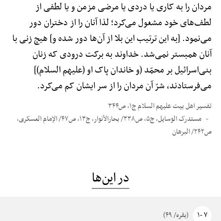
مردان را به کاری یا دردی یا مرضی مزمن و یا لطفی از
لطف‌های خود مشغول می‌کرد؛ لذا آنان را از دختران دور
می‌نمود. [به این ترتیب این بلا از آن‌ها دور شده و] هیچ زنی با
آنان همبستر نمی‌شد. خداوند به برکت درودی که زنان
بنی‌اسرائیل بر محمّد (و خاندان پاک او (علیهم السلام)]
می‌فرستادند، شرّ آن مردان را از سر ایشان کم می‌کرد.
تفسیر اهل بیت علیهم السلام ج۱، ص۳۴۴
مستدرک الوسایل، ج۵، ص۳۳۸/ بحارالأنوار، ج۱۳، ص۴۷/ الإمام العسکری،
ص۲۴۲/ البرهان
در این‌ها
۷ -۱
(بقره/ ۴۹)