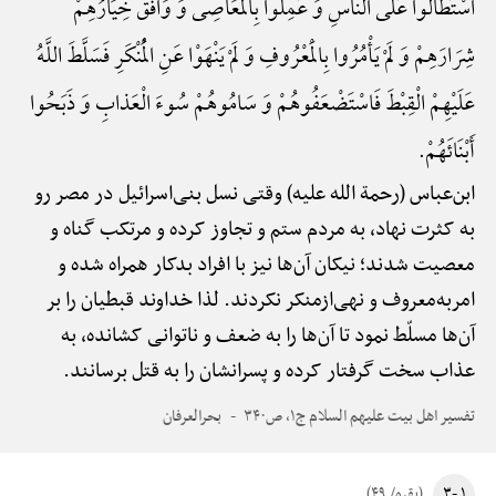
اسْتَطَالُوا عَلَی النَّاسِ وَ عَمِلُوا بِالْمَعَاصِی وَ وَافَقَ خِیَارُهِمْ
شِرَارَهِمْ وَ لَمْ یَأْمُرُوا بِالْمَعْرُوفِ وَ لَمْ یَنْهَوْا عَنِ الْمُنْکَرِ فَسَلَّطَ اللَّهُ
عَلَیْهِمْ الْقِبْطَ فَاسْتَضْعَفُوهُمْ وَ سَامُوهُمْ سُوءَ الْعَذابِ وَ ذَبَحُوا
أَبْنَائَهُمْ.
ابن‌عباس (رحمة الله علیه) وقتی نسل بنی‌اسرائیل در مصر رو
به کثرت نهاد، به مردم ستم و تجاوز کرده و مرتکب گناه و
معصیت شدند؛ نیکان آن‌ها نیز با افراد بدکار همراه شده و
امربه‌معروف و نهی‌ازمنکر نکردند. لذا خداوند قبطیان را بر
آن‌ها مسلّط نمود تا آن‌ها را به ضعف و ناتوانی کشانده، به
عذاب سخت گرفتار کرده و پسرانشان را به قتل برسانند.
تفسیر اهل بیت علیهم السلام ج۱، ص۳۴۰
بحرالعرفان
۱ -۳
(بقره/ ۴۹)