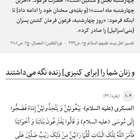
چهارشنبه نحس و سنگین است»؟ حضرت فرمود: «آخرین
چهارشنبه ماه است»؛ [و بقیّه‌ی سخنان خود را ادامه داد] تا
اینکه فرمود: «روز چهارشنبه، فرعون فرمان کشتن پسران
[بنی‌اسرائیل] را صادر کرد».
تفسیر اهل بیت علیهم السلام ج۱، ص۳۴۴
نورالثقلین/ الخصال، ج۲، ص۳۸۸
و زنان شما را [برای کنیزی] زنده نگه می‌داشتند
۶ -۱
(بقره/ ۴۹)
یَبْغُونَهُنَّ وَ یَتَّخِذُونَهُنَّ إِمَاءً فَضَجُّوا
العسکری (علیه السلام)-
إِلَی مُوسَی (علیه السلام) وَ قَالُوا یَفْتَرِعُونَ بَنَاتِنَا وَ أَخَوَاتِنَا
فَأَمَرَ اللَّهُ تِلْکَ الْبَنَاتِ کُلَّمَا رَابَهُنَّ مِنْ ذَلِکَ رَیْبٌ صَلَّیْنَ عَلَی