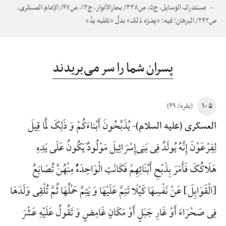
مستدرک الوسایل، ج۵، ص۳۳۸/ بحارالأنوار، ج۱۳، ص۴۷/ الإمام العسکری،
ص۲۴۲/ البرهان؛ فیه: «یضرّه ذلک» بدلٌ «تقلبه یدٌ»
پسران شما را سر می‌بریدند
۵ -۱
(بقره/ ۴۹)
یُذَبِّحُونَ أَبْناءَکُمْ وَ ذَلِکَ لَمَّا قِیلَ
العسکری (علیه السلام)-
لِفِرْعَوْنَ إِنَّهُ یُولَدُ فِی بَنِی‌إِسْرَائِیلَ مَوْلُودٌ یَکُونُ عَلَی یَدِهِ
هَلَاکُکَ فَأَمَرَ بِذَبْحِ أَبْنَائِهِمْ فَکَانَتِ الْوَاحِدَهًُْ مِنْهُنَّ تُصَانِعُ
{الْقَوَابِلَ} عَنْ نَفْسِهَا کَیْلَا تَنِمَّ عَلَیْهَا وَ یَتِمَّ حَمْلُهَا ثُمَّ تُلْقِی وَلَدَهَا
فِی صَحْرَاءَ أَوْ غَارِ جَبَلٍ أَوْ مَکَانٍ غَامِضٍ وَ تَقُولُ عَلَیْهِ عَشْرَ