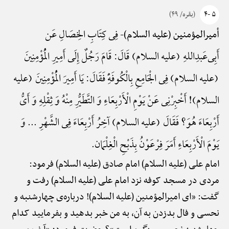
۵ -۴
(بقره/ ۴۹)
فِی کِتَابِ الخِصَالِ عَن
أمیرالمؤمنین (علیه السلام)-
أَبِی‌عَبدِ‌اللهِ (علیه السلام) قَالَ: قَامَ رَجُلٌ إِلَی أَمِیرِ الْمُؤْمِنِینَ
(علیه السلام) فِی الْجَامِعِ بِالْکُوفَهًِْ فَقَالَ: یَا أَمِیرَ الْمُؤْمِنِینَ (علیه
السلام)! أَخْبِرْنِی عَنْ یَوْمِ الْأَرْبِعَاءِ وَ التَّطَیُّرِ مِنْهُ وَ ثِقْلِهِ وَ أَیُّ
أَرْبِعَاءَ هُوَ؟ فَقَالَ (علیه السلام) آخِرُ أَرْبِعَاءَ فِی الشَّهْرِ ... وَ
یَوْمَ الْأَرْبِعَاءِ أَمَرَ فِرْعَوْنُ بِذَبْحِ الْغِلْمَان.
امام علی (علیه السلام) امام صادق (علیه السلام) فرمود:
مردی در مسجد کوفه نزد امام علی (علیه السلام) رفت و
گفت: «ای امیرالمؤمنین (علیه السلام)! درباره‌ی چهارشنبه و
نحسی و فال بدزدن به آن، به من خبر بدهید و بفرمایید کدام