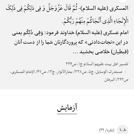
ثُمَّ قَالَ عَزَّوَجَلَّ وَ فِی ذلِکُمْ فِی ذَلِکَ
العسکری (علیه السلام)-
الْإِنْجَاءِ الَّذِی أَنْجَاکُمْ مِنْهُمْ رَبُّکُمْ.
امام عسکری (علیه السلام) خداوند فرمود: وَفِی ذَلِکُم یعنی
در این «نجات‌دادنی» که پروردگارتان شما را از دست آنان
(قبطیان) خلاصی بخشید ...
تفسیر اهل بیت علیهم السلام ج۱، ص۳۴۴
مستدرک الوسایل، ج۵، ص۳۳۸/ بحارالأنوار، ج۱۳، ص۴۷/ الإمام العسکری،
ص۲۴۲/ البرهان
آزمایش
۸ -۱
(بقره/ ۴۹)