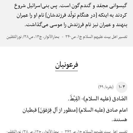
گیسوانی مجعّد و گندم‌گون است. پس بنی‌اسرائیل شروع
کردند به اینکه [در هنگام تولّد فرزندشان] نام او را عمران
بنهند و عمران نیز نام فرزندش را موسی می‌گذاشت.
تفسیر اهل بیت علیهم السلام ج۱، ص۳۴۰
بحارالأنوار، ج۱۳، ص۳۸/ نورالثقلین
فرعونیان
۳ -۱
(بقره/ ۴۹)
القِبْطَ.
الصّادق (علیه السلام)-
امام صادق (علیه السلام) [منظور از آلِ فِرْعَوْنَ] قبطیان
هستند.
تفسیر اهل بیت علیهم السلام ج۱، ص۳۴۲
بحارالأنوار، ج۱۳، ص۳۸/ نورالثقلین