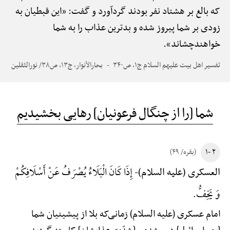
که بالغ بر هشتاد نفر بودند گردآورد و گفت: «این قبطیان به
زودی بر شما پیروز شده و بدترین عذاب را به شما
خواهندچشاند».
تفسیر اهل بیت علیهم السلام ج۱، ص۳۴۰
بحارالأنوار، ج۱۳، ص۳۸/ نورالثقلین
شما [را از چنگال فرعونیان] رهایی بخشیدیم
۲ -۱
(بقره/ ۴۹)
إِذَا کَانَ الْبَلَاءُ یُصْرَفُ عَنْ أَسْلَافِکُمْ
العسکری (علیه السلام)-
وَ یَخِفُّ.
امام عسکری (علیه السلام) زمانی‌که بلا از پیشینیان شما