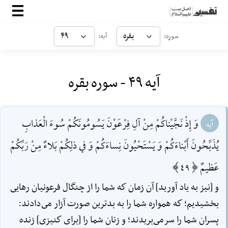
صفحه‌اصلی
بقره
۴۹
سوره:
آیه:
معرفی
آیه ۴۹ - سوره بقره
ارتباط با ما
ورود
وَ إِذْ نَجَّيْناكُمْ مِنْ آلِ فِرْعَوْنَ يَسُومُونَكُمْ سُوءَ الْعَذابِ
آیه
يُذَبِّحُونَ أَبْناءَكُمْ وَ يَسْتَحْيُونَ نِساءَكُمْ وَ في ذلِكُمْ بَلاءٌ مِنْ رَبِّكُمْ
عَظيمٌ [49]
و [نيز به ياد آوريد] آن زمان كه شما را از چنگال فرعونيان رهايى
بخشيديم؛ كه همواره شما را به بدترين صورت آزار مى‌دادند:
پسران شما را سرمى‌بريدند؛ و زنان شما را [براى كنيزى] زنده