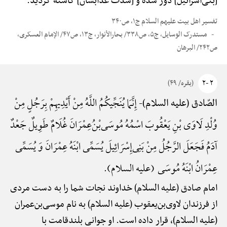
[بنی‌اسرائیل] دور شده و [شدّت عذابشان] کاسته گردید.
تفسیر اهل بیت علیهم السلام ج۱، ص۳۴۰
مستدرک الوسایل، ج۵، ص۳۳۸/ بحارالأنوار، ج۱۳، ص۴۷/ الإمام العسکری،
ص۲۴۲/ البرهان
۲ -۲
(بقره/ ۴۹)
إِنَّمَا یُنَجِّیکُمُ اللَّهُ مِنْ أَیْدِیهِمْ بِرَجُلٍ مِنْ
الصّادق (علیه السلام)-
وُلْدِ لَاوَی بْنِ یَعْقُوبَ اسْمُهُ مُوسَی‌بْنُ‌عِمْرَانَ غُلَامٌ طَوِیلٌ جَعْدٌ
آدَمُ فَجَعَلَ الرَّجُلُ مِنْ بَنِی‌إِسْرَائِیلَ یُسَمِّی ابْنَهُ عِمْرَانَ وَ یُسَمِّی
عِمْرَانُ ابْنَهُ مُوسَی (علیه السلام).
امام صادق (علیه السلام) خداوند نجات شما را به دست مردی
از فرزندان لاوی‌بن‌یعقوب (علیه السلام) به نام موسی‌بن‌عمران
(علیه السلام)، قرار داده است. او جوانی بلندقامت با