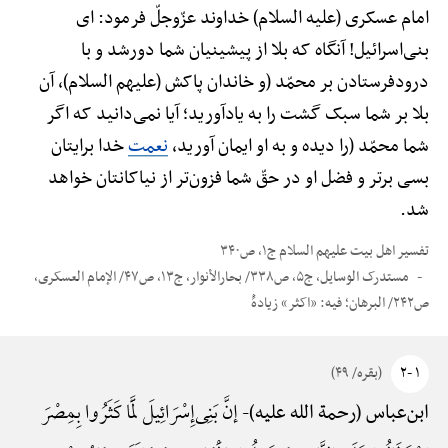
امام عسکری (علیه السلام) خداوند عزّوجلّ فرمود: ای
بنی‌اسرائیل! آنگاه که بلا از پیشینیان شما دورشد و با
درودفرستادن بر محمّد (و خاندان پاکش (علیهم السلام)، آن
بلا بر شما سبک گشت را به یادآورید؛ آیا نمی‌دانید که اگر
شما محمّد (را دیده و به او ایمان آورید،
نعمت
خدا برایتان
بسی برتر و فضل او در حقّ شما فزون‌تر از نیاکانتان خواهد
شد.
تفسیر اهل بیت علیهم السلام ج۱، ص۳۴۰
مستدرک الوسایل، ج۵، ص۳۳۸/ بحارالأنوار، ج۱۳، ص۴۷/ الإمام العسکری،
ص۲۴۲/ البرهان؛ فیه: «اکثر» زیادهًْ
۱ -۲
(بقره/ ۴۹)
إنَّ بَنِی‌إِسْرَائِیلَ لَمَّا کَثَرُوا بِمِصْرَ
ابن‌عباس (رحمة الله علیه)-