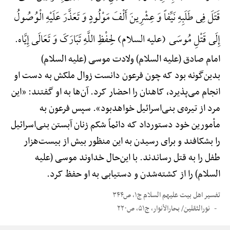
قَتَلَ فِی طَلَبِهِ نَیِّفاً وَ عِشْرِینَ أَلْفَ مَوْلُودٍ وَ تَعَذَّرَ عَلَیْهِ الْوُصُولُ
إِلَی قَتْلِ مُوسَی (علیه السلام) لِحِفْظِ اللَّهِ تَبَارَکَ وَ تَعَالَی إِیَّاه.
امام صادق (علیه السلام) ولادت موسی (علیه السلام)
بدین‌گونه بود که چون فرعون دانست زوال ملکش به دست او
انجام می‌پذیرد، کاهنان را احضار کرد. آن‌ها به او گفتند: «این
مرد از تیره‌ی بنی‌اسرائیل خواهدبود». سپس فرعون به
مأمورین خود دستورداد که دائماً شکم زنان آبستن بنی‌اسرائیل
را بشکافند و برای رسیدن به این منظور بیش از بیست‌هزار
طفل را به قتل رساندند. با این‌حال خداوند موسی (علیه
السلام) را از کشته‌شدن و دستیابی به او حفظ کرد.
تفسیر اهل بیت علیهم السلام ج۱، ص۳۴۴
نورالثقلین/ بحارالأنوار، ج۵۱، ص۲۲۰