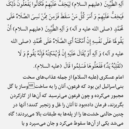
آلِهِ الطَّیِّبِینَ (علیهم السلام) لِیَخِفَّ عَلَیْهِمْ فَکَانُوا یَفْعَلُونَ ذَلِکَ
فَیَخِفُّ عَلَیْهِمْ وَ أَمَرَ کُلَّ مَنْ سَقَطَ فَزَمِنَ مِمَّنْ نَسِیَ الصَّلَاهًَْ عَلَی
مُحَمَّدٍ (صلی الله علیه و آله) وَ آلِهِ الطَّیِّبِینَ (علیهم السلام) أَنْ
یَقُولَهَا عَلَی نَفْسِهِ إِنْ أَمْکَنَهُ أَیِ الصَّلَاهًَْ عَلَی مُحَمَّدٍ (صلی الله
علیه و آله) وَ آلِهِ أَوْ یُقَالَ عَلَیْهِ إِنْ لَمْ یُمْکِنْهُ فَإِنَّهُ یَقُومُ وَ لَا
(تَقْلِبُهُ یَدٌ) فَفَعَلُوهَا فَسَلِمُوا قَالَ (علیه السلام).
امام عسکری (علیه السلام) از جمله عذاب‌های سخت
بنی‌اسرائیل این بود که فرعون، آنان را به ساختوساز با گل
مجبور می‌کرده و چون فرعون می‌ترسید که آن‌ها از کارکردن
بگریزند، فرمان داده‌بود تا آنان را غل و زنجیر کنند؛ آنها در
چنین حالتی خشت‌ها را از پله‌ها به طبقات بالا می‌بردند؛ گاه
می‌شد یکی از آن‌ها سقوط می‌کرد و جان می‌سپرد و یا