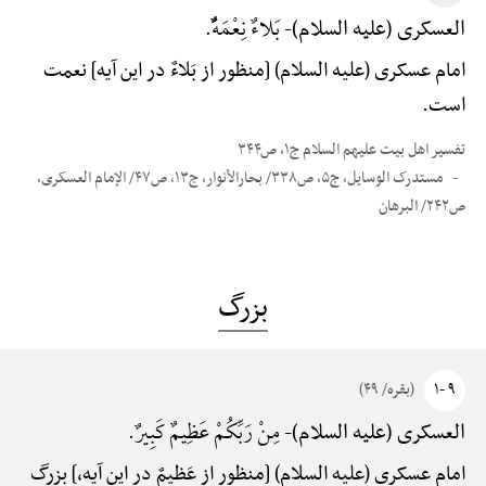
بَلاءٌ نِعْمَهًٌْ.
العسکری (علیه السلام)-
امام عسکری (علیه السلام) [منظور از بَلاءٌ در این آیه] نعمت
است.
تفسیر اهل بیت علیهم السلام ج۱، ص۳۴۴
مستدرک الوسایل، ج۵، ص۳۳۸/ بحارالأنوار، ج۱۳، ص۴۷/ الإمام العسکری،
ص۲۴۲/ البرهان
بزرگ
۹ -۱
(بقره/ ۴۹)
مِنْ رَبِّکُمْ عَظِیمٌ کَبِیرٌ.
العسکری (علیه السلام)-
امام عسکری (علیه السلام) [منظور از عَظیمٌ در این آیه،] بزرگ