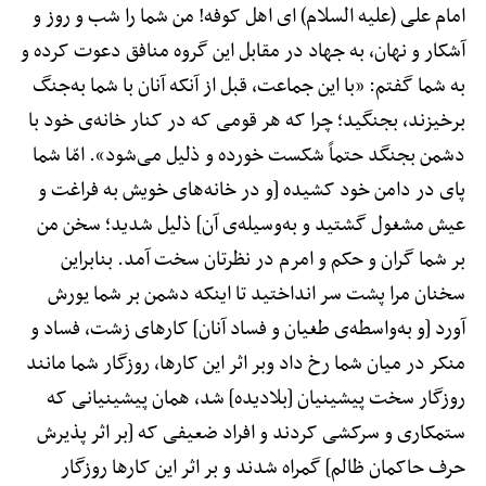
امام علی (علیه السلام) ای اهل کوفه! من شما را شب و روز و
آشکار و نهان، به جهاد در مقابل این گروه منافق دعوت کرده و
به شما گفتم: «با این جماعت، قبل از آنکه آنان با شما به‌جنگ
برخیزند، بجنگید؛ چرا که هر قومی که در کنار خانه‌ی خود با
دشمن بجنگد حتماً شکست خورده و ذلیل می‌شود». امّا شما
پای در دامن خود کشیده [و در خانه‌های خویش به فراغت و
عیش مشغول گشتید و به‌وسیله‌ی آن] ذلیل شدید؛ سخن من
بر شما گران و حکم و امرم در نظرتان سخت آمد. بنابراین
سخنان مرا پشت سر انداختید تا اینکه دشمن بر شما یورش
آورد [و به‌واسطه‌ی طغیان و فساد آنان] کارهای زشت، فساد و
منکر در میان شما رخ داد وبر اثر این کارها، روزگار شما مانند
روزگار سخت پیشینیان [بلادیده] شد، همان پیشینیانی که
ستمکاری و سرکشی کردند و افراد ضعیفی که [بر اثر پذیرش
حرف حاکمان ظالم] گمراه شدند و بر اثر این کارها روزگار