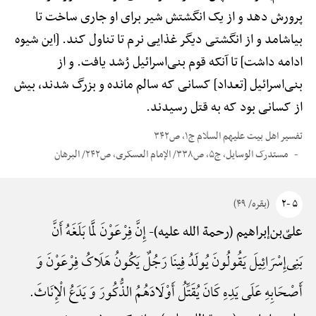
پرورش دهد و از یک انگشتش شیر برای او جاری ساخت تا
بیاشامد و از انگشتی دیگر غذایی نرم تا تناول کند. [این شیوه
ادامه داشت] تا آنکه قوم بنی‌اسرائیل رُشد یافت. و از
بنی‌اسرائیل [تعداد] کسانی که سالم مانده و بزرگ شدند، بیش
از کسانی بود که به قتل رسیدند.
تفسیر اهل بیت علیهم السلام ج۱، ص۳۴۲
مستدرک الوسایل، ج۵، ص۳۳۸/ الإمام العسکری، ص۲۴۲/ البرهان
۵ -۲
(بقره/ ۴۹)
إِنَّ فِرْعَوْنَ لَمَّا بَلَغَهُ أَنَّ
علیّ‌بن‌إبراهیم (رحمة الله علیه)-
بَنِی‌إِسْرَائِیلَ یَقُولُونَ یُولَدُ فِینَا رَجُلٌ یَکُونُ هَلَاکُ فِرْعَوْنَ وَ
أَصْحَابِهِ عَلَی یَدِهِ کَانَ یُقَتِّلُ أَوْلَادَهُمُ الذُّکُورَ وَ یَدَعُ الْإِنَاثَ.